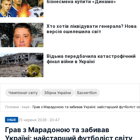
Чемпіонат світу
Збірна України
Баскетбол
Головна
›
Інше
›
Грав з Марадоною та забивав Україні: найстарший футболіст сві
25 червня 2026 · 20:47
ІНШЕ
Грав з Марадоною та забивав
Україні: найстарший футболіст світу