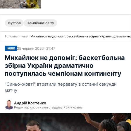
Футбол
Чемпіонат світу
Головна
›
Інше
›
Михайлюк не допоміг: баскетбольна збірна України драматичн
25 червня 2026 · 21:47
ІНШЕ
Михайлюк не допоміг: баскетбольна
збірна України драматично
поступилась чемпіонам континенту
"Синьо-жовті" втратили перевагу в останні секунди
матчу
Андрій Костенко
Редактор спортивного відділу РБК-Україна