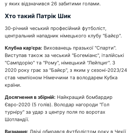
у яких відзначився 26 забитими голами.
Хто такий Патрік Шик
30-річний чеський професійний футболіст,
центральний нападник німецького клубу "Байєр".
Клубна кар'єра:
Вихованець празької "Спарти".
Виступав також за чеський "Богеміанс", італійські
"Сампдорію" та "Рому", німецький "Лейпциг". З
2020 року грає за "Байєр", з яким у сезоні-2023/24
став чемпіоном Німеччини та володарем Кубка
країни.
Досягнення в збірній:
Найкращий бомбардир
Євро-2020 (5 голів). Володар нагороди "Гол
турніру" за удар з центру поля по воротах
Шотландії.
Визнання:
Двічі обирався футболістом року в Чехії