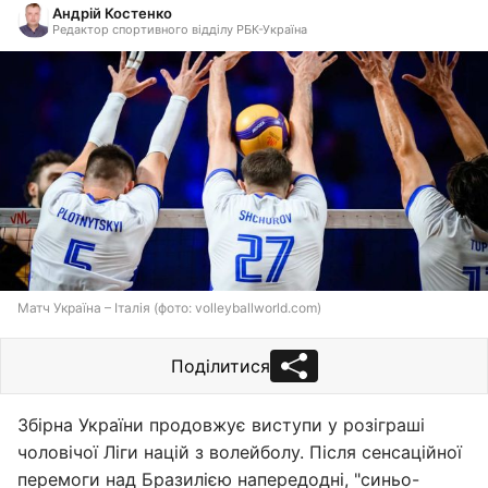
Андрій Костенко
Редактор спортивного відділу РБК-Україна
Матч Україна – Італія (фото: volleyballworld.com)
Поділитися
Збірна України продовжує виступи у розіграші
чоловічої Ліги націй з волейболу. Після сенсаційної
перемоги над Бразилією напередодні, "синьо-