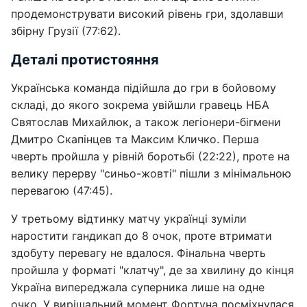
продемонструвати високий рівень гри, здолавши
збірну Грузії (77:62).
Деталі протистояння
Українська команда підійшла до гри в бойовому
складі, до якого зокрема увійшли гравець НБА
Святослав Михайлюк, а також легіонери-бігмени
Дмитро Скапінцев та Максим Кличко. Перша
чверть пройшла у рівній боротьбі (22:22), проте на
велику перерву "синьо-жовті" пішли з мінімальною
перевагою (47:45).
У третьому відтинку матчу українці зуміли
наростити гандикап до 8 очок, проте втримати
здобуту перевагу не вдалося. Фінальна чверть
пройшла у форматі "клатчу", де за хвилину до кінця
Україна випереджала суперника лише на одне
очко. У вирішальний момент Фортуна посміхнулася