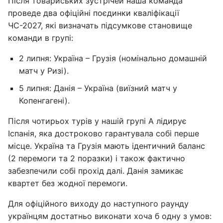
Після товариських зустрічей наша команда
проведе два офіційні поєдинки кваліфікації
ЧС-2027, які визначать підсумкове становище
команди в групі:
2 липня: Україна – Грузія (номінально домашній
матч у Ризі).
5 липня: Данія – Україна (виїзний матч у
Копенгагені).
Після чотирьох турів у нашій групі А лідирує
Іспанія, яка достроково гарантувала собі перше
місце. Україна та Грузія мають ідентичний баланс
(2 перемоги та 2 поразки) і також фактично
забезпечили собі прохід далі. Данія замикає
квартет без жодної перемоги.
Для офіційного виходу до наступного раунду
українцям достатньо виконати хоча б одну з умов: