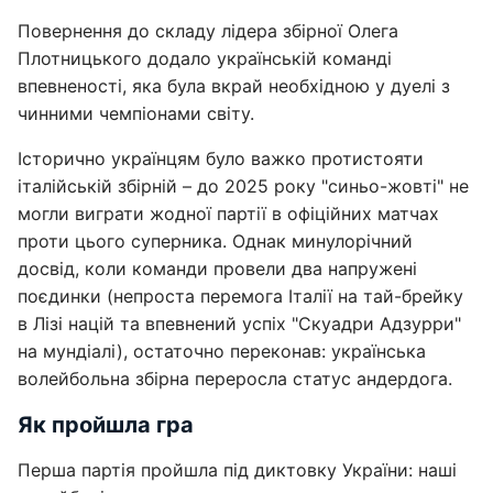
Повернення до складу лідера збірної Олега
Плотницького додало українській команді
впевненості, яка була вкрай необхідною у дуелі з
чинними чемпіонами світу.
Історично українцям було важко протистояти
італійській збірній – до 2025 року "синьо-жовті" не
могли виграти жодної партії в офіційних матчах
проти цього суперника. Однак минулорічний
досвід, коли команди провели два напружені
поєдинки (непроста перемога Італії на тай-брейку
в Лізі націй та впевнений успіх "Скуадри Адзурри"
на мундіалі), остаточно переконав: українська
волейбольна збірна переросла статус андердога.
Як пройшла гра
Перша партія пройшла під диктовку України: наші