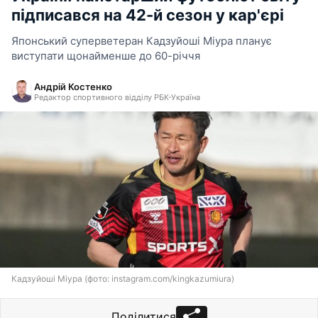
підписався на 42-й сезон у кар'єрі
Японський суперветеран Кадзуйоші Міура планує
виступати щонайменше до 60-річчя
Андрій Костенко
Редактор спортивного відділу РБК-Україна
Кадзуйоші Міура (фото: instagram.com/kingkazumiura)
Поділитися