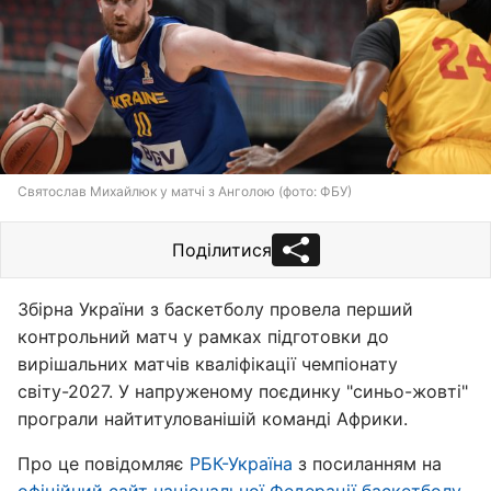
Святослав Михайлюк у матчі з Анголою (фото: ФБУ)
Поділитися
Збірна України з баскетболу провела перший
контрольний матч у рамках підготовки до
вирішальних матчів кваліфікації чемпіонату
світу-2027. У напруженому поєдинку "синьо-жовті"
програли найтитулованішій команді Африки.
Про це повідомляє
РБК-Україна
з посиланням на