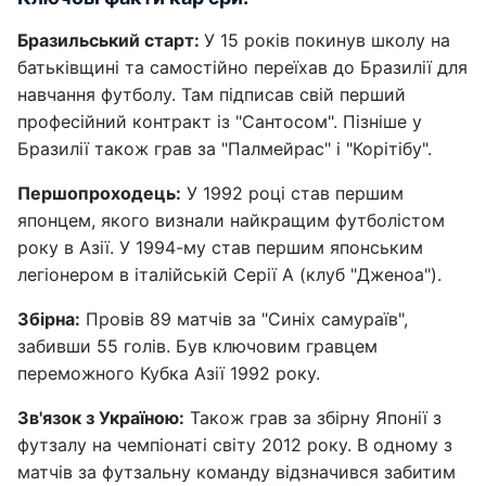
Бразильський старт:
У 15 років покинув школу на
батьківщині та самостійно переїхав до Бразилії для
навчання футболу. Там підписав свій перший
професійний контракт із "Сантосом". Пізніше у
Бразилії також грав за "Палмейрас" і "Корітібу".
Першопроходець:
У 1992 році став першим
японцем, якого визнали найкращим футболістом
року в Азії. У 1994-му став першим японським
легіонером в італійській Серії А (клуб "Дженоа").
Збірна:
Провів 89 матчів за "Синіх самураїв",
забивши 55 голів. Був ключовим гравцем
переможного Кубка Азії 1992 року.
Зв'язок з Україною:
Також грав за збірну Японії з
футзалу на чемпіонаті світу 2012 року. В одному з
матчів за футзальну команду відзначився забитим