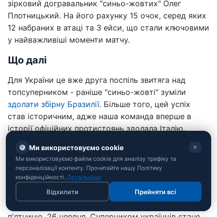
зірковий догравальник "синьо-жовтих" Олег
Плотницький. На його рахунку 15 очок, серед яких
12 набраних в атаці та 3 ейси, що стали ключовими
у найважливіші моменти матчу.
Що далі
Для України це вже друга поспіль звитяга над
топсуперником - раніше "синьо-жовті" зуміли
здолати збірну Бразилії
. Більше того, цей успіх
став історичним, адже наша команда вперше в
історії офіційних протистоянь здолала Італію.
🍪
Ми використовуємо cookie
Цей результат суттєво покращив турнірне
✕
Ми використовуємо файли cookie для аналізу трафіку та
становище підопічних Рауля Лосано: з чотирма
персоналізації контенту. Прочитайте нашу Політику
перемогами та 13 очками в активі вони піднялися
конфіденційності.
Детальніше
на проміжну другу сходинку в таблиці Ліги націй.
Відхилити
Прийняти всі
Наступний поєдинок Україна проведе вже завтра, у
п'ятницю, 26 червня. Суперником українців стане