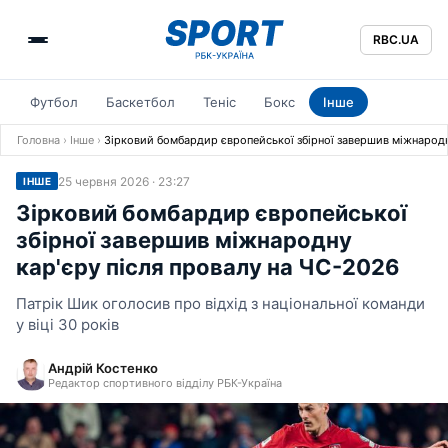
RBC.UA
Футбол
Баскетбол
Теніс
Бокс
Інше
Головна
›
Інше
›
Зірковий бомбардир європейської збірної завершив міжнародн
25 червня 2026 · 23:27
ІНШЕ
Зірковий бомбардир європейської
збірної завершив міжнародну
кар'єру після провалу на ЧС-2026
Патрік Шик оголосив про відхід з національної команди
у віці 30 років
Андрій Костенко
Редактор спортивного відділу РБК-Україна