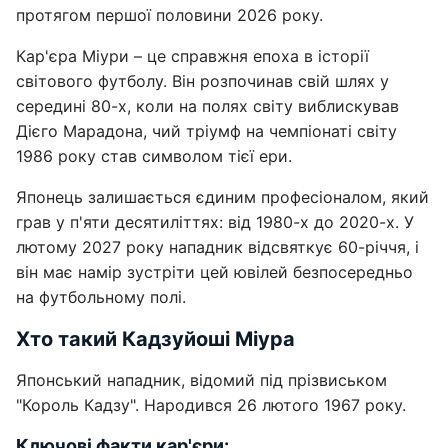
протягом першої половини 2026 року.
Кар'єра Міури – це справжня епоха в історії
світового футболу. Він розпочинав свій шлях у
середині 80-х, коли на полях світу виблискував
Дієго Марадона, чий тріумф на чемпіонаті світу
1986 року став символом тієї ери.
Японець залишається єдиним професіоналом, який
грав у п'яти десятиліттях: від 1980-х до 2020-х. У
лютому 2027 року нападник відсвяткує 60-річчя, і
він має намір зустріти цей ювілей безпосередньо
на футбольному полі.
Хто такий Кадзуйоші Міура
Японський нападник, відомий під прізвиськом
"Король Кадзу". Народився 26 лютого 1967 року.
Ключові факти кар'єри: