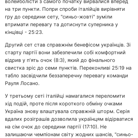
волейболісти з самого початку вирвалися вперед
на три пункти. Попри спроби італійців вирівняти
гру до середини сету, "синьо-жовті" зуміли
втримати перевагу та дотиснути суперника у
кінцівці - 25:23.
Другий сет став справжнім бенефісом українців. Зі
старту партії вони забезпечили собі комфортний
відрив у п'ять очок (8:3), який до фінального
свистка зріс до семи пунктів. Переконливі 25:19 на
табло засвідчили беззаперечну перевагу команди
Рауля Лосано.
У третьому сеті італійці намагалися переломити
хід подій, проте після короткого обміну очками
Україна знову влаштувала справжній шторм. Серія
вдалих розіграшів дозволила українцям відірватися
на сім очок до середини партії (17:10). Не
залишаючи чемпіонам світу жодних шансів, "синьо-