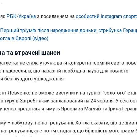
.
ляє
РБК-Україна
з посиланням на
особистий Instagram спор
Перший тріумф після народження доньки: стрибунка Геращ
гла в Європі (відео)
а та втрачені шанси
оатлетка не стала уточнювати конкретні терміни свого пов
е підкреслила, що наразі їй необхідна пауза для повного
ля безглуздого ушкодження.
нт Левченко не зможе виступити на турнірі "золотого" ета
 туру в Загребі, який запланований на 24 червня. У сектор
ну тепер представлятимуть Ярослава Магучіх та Ірина Геращ
му – побутову, не на тренуванні. Хотіла сказати, що це дивн
на тренуванні, але потім згадала, що більшість моїх травм 