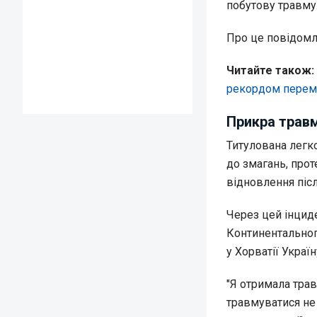
побутову травму
Про це повідом
Читайте також:
рекордом перемо
Прикра травм
Титулована легк
до змагань, прот
відновлення піс
Через цей інциде
Континентального
у Хорватії Украї
"Я отримала трав
травмуватися не 