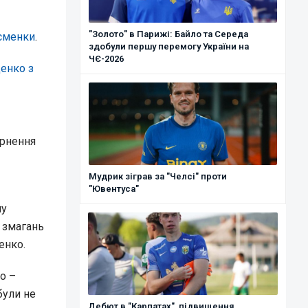
"Золото" в Парижі: Байло та Середа
тсменки
.
здобули першу перемогу України на
ЧЄ-2026
енко з
ернення
Мудрик зіграв за "Челсі" проти
"Ювентуса"
пу
і змагань
енко.
о –
були не
Дебют в "Карпатах", підвищення