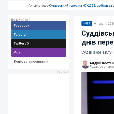
Головна
›
Інше
›
Суддівський терор на ЧС-2026: арбітри за 
ПОДІЛИТИСЯ
19 червня 2026
ІНШЕ
Facebook
Суддівськ
Telegram
днів пер
Twitter / X
Судді вже вилуч
Viber
Копіювати посилання
Андрій Костен
Редактор спорти