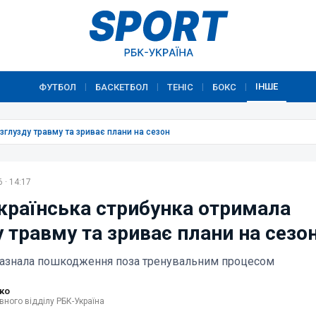
ІНШЕ
ФУТБОЛ
БАСКЕТБОЛ
ТЕНІС
БОКС
|
|
|
|
зглузду травму та зриває плани на сезон
 · 14:17
українська стрибунка отримала
 травму та зриває плани на сезо
зазнала пошкодження поза тренувальним процесом
ко
вного відділу РБК-Україна