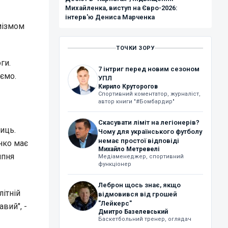
Михайленка, виступ на Євро-2026:
інтерв'ю Дениса Марченка
мізмом
ТОЧКИ ЗОРУ
ги.
7 інтриг перед новим сезоном
аємо.
УПЛ
Кирило Круторогов
Спортивний коментатор, журналіст,
автор книги "#Бомбардир"
Скасувати ліміт на легіонерів?
иць.
Чому для українського футболу
немає простої відповіді
нко має
Михайло Метревелі
ипня
Медіаменеджер, спортивний
функціонер
Леброн щось знає, якщо
літній
відмовився від грошей
"Лейкерс"
вий", -
Дмитро Базелевський
Баскетбольний тренер, оглядач