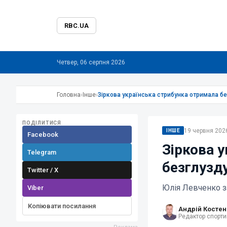
RBC.UA
Четвер, 06 серпня 2026
Головна
›
Інше
›
Зіркова українська стрибунка отримала бе
ПОДІЛИТИСЯ
19 червня 2026
ІНШЕ
Facebook
Зіркова 
Telegram
безглузду
Twitter / X
Юлія Левченко 
Viber
Копіювати посилання
Андрій Костен
Редактор спорти