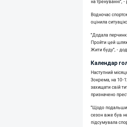
на тренуванні", -
Водночас спортс
оцінила ситуацію
"Додала перчинки
Пройти цей шлях 
Жити буду", - до
Календар гол
Наступний місяц
Зокрема, на 10-1
захищати свій ти
призначено прест
"Щодо подальших 
сезон вже був не
підсумувала спо