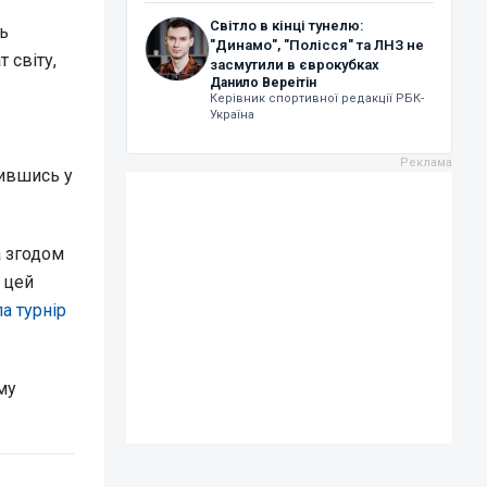
Світло в кінці тунелю:
ть
"Динамо", "Полісся" та ЛНЗ не
 світу,
засмутили в єврокубках
Данило Вереітін
Керівник спортивної редакції РБК-
Україна
чившись у
а згодом
а цей
а турнір
му