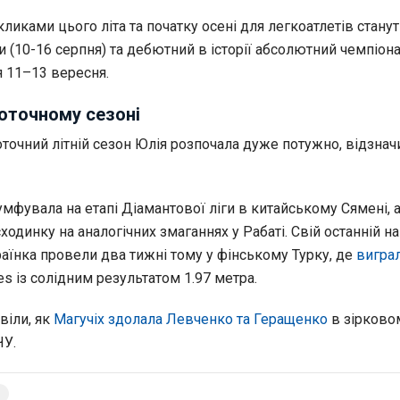
иками цього літа та початку осені для легкоатлетів стану
 (10-16 серпня) та дебютний в історії абсолютний чемпіонат
я 11–13 вересня.
оточному сезоні
оточний літній сезон Юлія розпочала дуже потужно, відзна
мфувала на етапі Діамантової ліги в китайському Сямені, 
сходинку на аналогічних змаганнях у Рабаті. Свій останній н
аїнка провели два тижні тому у фінському Турку, де
виграл
s із солідним результатом 1.97 метра.
віли, як
Магучіх здолала Левченко та Геращенко
в зірково
ЧУ.