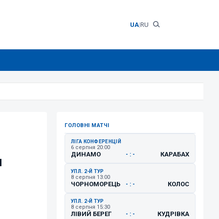
UA
|
RU
ГОЛОВНІ МАТЧІ
ЛІГА КОНФЕРЕНЦІЙ
6 серпня 20:00
ДИНАМО
КАРАБАХ
- : -
н
УПЛ. 2-Й ТУР
8 серпня 13:00
ЧОРНОМОРЕЦЬ
КОЛОС
- : -
УПЛ. 2-Й ТУР
8 серпня 15:30
ЛІВИЙ БЕРЕГ
КУДРІВКА
- : -