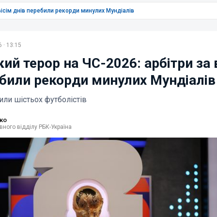
вісім днів перебили рекорди минулих Мундіалів
 · 13:15
ий терор на ЧС-2026: арбітри за 
ебили рекорди минулих Мундіалів
или шістьох футболістів
ко
вного відділу РБК-Україна