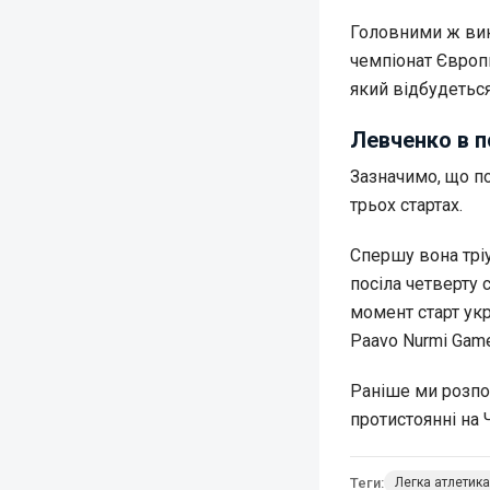
Головними ж викл
чемпіонат Європи
який відбудетьс
Левченко в п
Зазначимо, що п
трьох стартах.
Спершу вона тріу
посіла четверту 
момент старт укр
Paavo Nurmi Game
Раніше ми розпо
протистоянні на 
Теги:
Легка атлетика