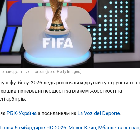
о найбрудніших в історії (фото: Getty Images)
іту з футболу-2026 ледь розпочався другий тур групового ет
вершив попередні першості за рівнем жорсткості та
і арбітрів.
ляє
РБК-Україна
з посиланням на
La Voz del Deporte
.
Гонка бомбардирів ЧС-2026: Мессі, Кейн, Мбаппе та сенсаці