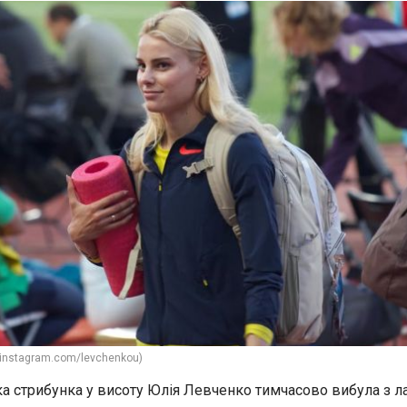
 instagram.com/levchenkou)
ка стрибунка у висоту Юлія Левченко тимчасово вибула з л