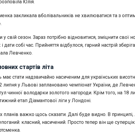
 розповіла Юлія.
менка закликала вболівальників не хвилюватися та з опти
.
 у свій сезон. Зараз потрібно відновитися, зміцнити свої но
і дати собі час. Прийняття відбулося, гарний настрій зберіг
дала Левченко.
овних стартів літа
ь має стати надзвичайно насиченим для українських висотн
2 липня у Львові заплановано чемпіонат України, де Левче
тул чинної володарки золотого нагороди. Крім того, на 18 л
ижний етап Діамантової ліги у Лондоні.
планів важко щось сказати. Далі буде видно. В принципі, 
поганий: класний, насичений. Просто тепер він ще суперціка
ртсменка.