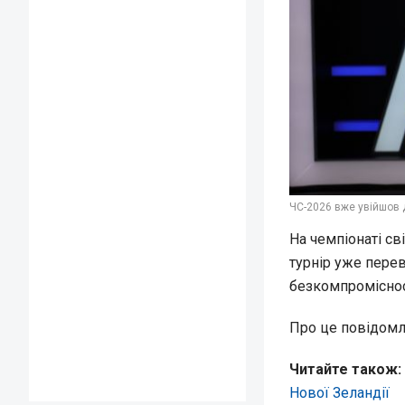
ЧС-2026 вже увійшов д
На чемпіонаті св
турнір уже пере
безкомпромісност
Про це повідом
Читайте також:
Нової Зеландії