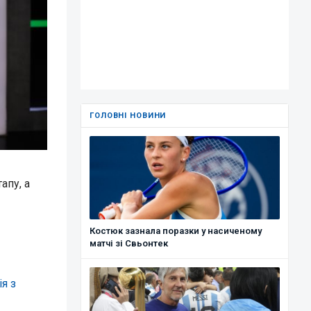
ГОЛОВНІ НОВИНИ
апу, а
Костюк зазнала поразки у насиченому
матчі зі Свьонтек
я з