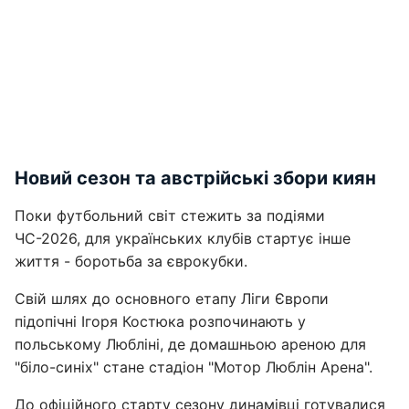
Новий сезон та австрійські збори киян
Поки футбольний світ стежить за подіями
ЧС-2026, для українських клубів стартує інше
життя - боротьба за єврокубки.
Свій шлях до основного етапу Ліги Європи
підопічні Ігоря Костюка розпочинають у
польському Любліні, де домашньою ареною для
"біло-синіх" стане стадіон "Мотор Люблін Арена".
До офіційного старту сезону динамівці готувалися