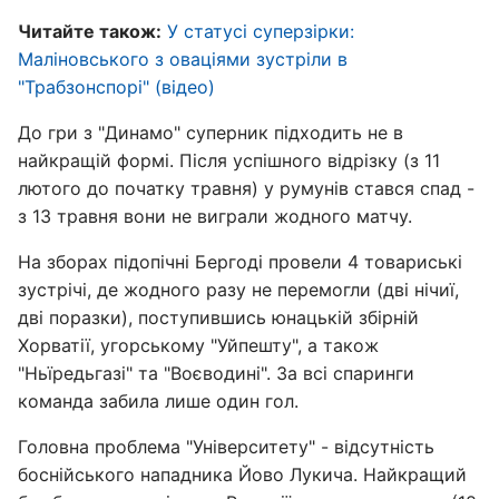
Читайте також:
У статусі суперзірки:
Маліновського з оваціями зустріли в
"Трабзонспорі" (відео)
До гри з "Динамо" суперник підходить не в
найкращій формі. Після успішного відрізку (з 11
лютого до початку травня) у румунів стався спад -
з 13 травня вони не виграли жодного матчу.
На зборах підопічні Бергоді провели 4 товариські
зустрічі, де жодного разу не перемогли (дві нічиї,
дві поразки), поступившись юнацькій збірній
Хорватії, угорському "Уйпешту", а також
"Ньїредьгазі" та "Воєводині". За всі спаринги
команда забила лише один гол.
Головна проблема "Університету" - відсутність
боснійського нападника Йово Лукича. Найкращий