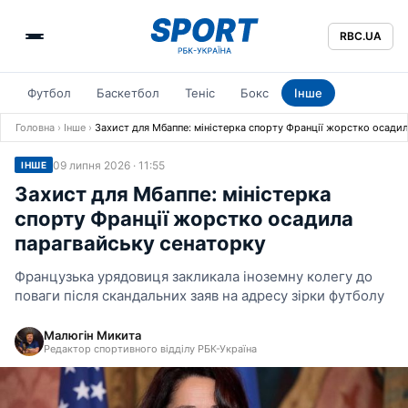
RBC.UA
Футбол
Баскетбол
Теніс
Бокс
Інше
Головна
›
Інше
›
Захист для Мбаппе: міністерка спорту Франції жорстко осади
09 липня 2026 · 11:55
ІНШЕ
Захист для Мбаппе: міністерка
спорту Франції жорстко осадила
парагвайську сенаторку
Французька урядовиця закликала іноземну колегу до
поваги після скандальних заяв на адресу зірки футболу
Малюгін Микита
Редактор спортивного відділу РБК-Україна