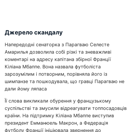
Джерело скандалу
Напередодні сенаторка з Парагваю Селесте
Амарилья дозволила собі різкі та зневажливі
коментарі на адресу капітана збірної Франції
Кіліана Мбаппе. Вона назвала футболіста
зарозумілим і потворним, порівняла його із
шимпанзе та пошкодувала, що гравці Парагваю не
дали йому ляпаса
Її слова викликали обурення у французькому
суспільстві та змусили відреагувати топпосадовців
країни. На підтримку Кіліана Мбаппе виступив
президент Емманюель Макрон, а Федерація
футболу Франції ініціювала звернення до