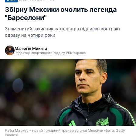
Збірну Мексики очолить легенда
"Барселони"
Знаменитий захисник каталонців підписав контракт
одразу на чотири роки
Малюгін Микита
Редактор спортивного відділу РБК-Україна
Рафа Маркес – новий головний тренер збірної Мексики (фото: Getty
Images)