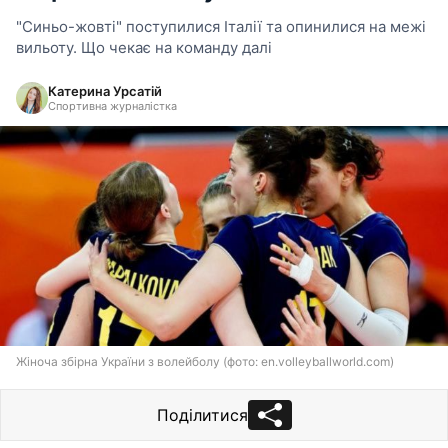
"Синьо-жовті" поступилися Італії та опинилися на межі
вильоту. Що чекає на команду далі
Катерина Урсатій
Спортивна журналістка
Жіноча збірна України з волейболу (фото: en.volleyballworld.com)
Поділитися