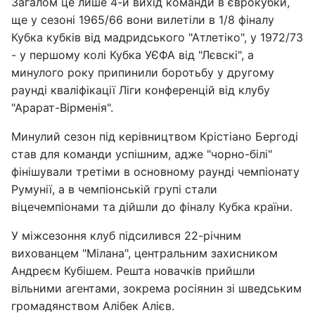
Загалом це лише 4-й вихід команди в єврокубки,
ще у сезоні 1965/66 вони вилетіли в 1/8 фіналу
Кубка кубків від мадридського "Атлетіко", у 1972/73
- у першому колі Кубка УЄФА від "Лєвскі", а
минулого року припинили боротьбу у другому
раунді кваліфікації Ліги конференцій від клубу
"Арарат-Вірменія".
Минулий сезон під керівництвом Крістіано Бергоді
став для команди успішним, адже "чорно-білі"
фінішували третіми в основному раунді чемпіонату
Румунії, а в чемпіонській групі стали
віцечемпіонами та дійшли до фіналу Кубка країни.
У міжсезоння клуб підсилився 22-річним
вихованцем "Мілана", центральним захисником
Андреєм Кубішем. Решта новачків прийшли
вільними агентами, зокрема росіянин зі шведським
громадянством Алібек Алієв.