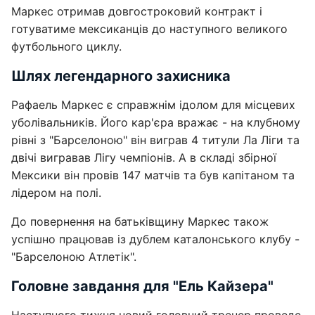
Маркес отримав довгостроковий контракт і
готуватиме мексиканців до наступного великого
футбольного циклу.
Шлях легендарного захисника
Рафаель Маркес є справжнім ідолом для місцевих
уболівальників. Його кар'єра вражає - на клубному
рівні з "Барселоною" він виграв 4 титули Ла Ліги та
двічі вигравав Лігу чемпіонів. А в складі збірної
Мексики він провів 147 матчів та був капітаном та
лідером на полі.
До повернення на батьківщину Маркес також
успішно працював із дублем каталонського клубу -
"Барселоною Атлетік".
Головне завдання для "Ель Кайзера"