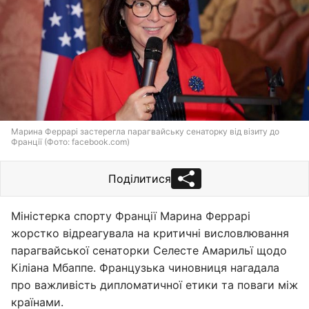
Марина Феррарі застерегла парагвайську сенаторку від візиту до
Франції (Фото: facebook.com)
Поділитися
Міністерка спорту Франції Марина Феррарі
жорстко відреагувала на критичні висловлювання
парагвайської сенаторки Селесте Амарильї щодо
Кіліана Мбаппе. Французька чиновниця нагадала
про важливість дипломатичної етики та поваги між
країнами.