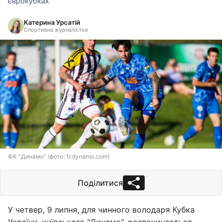
єврокубках
Катерина Урсатій
Спортивна журналістка
ФК "Динамо" (фото: fcdynamo.com)
Поділитися
У четвер, 9 липня, для чинного володаря Кубка