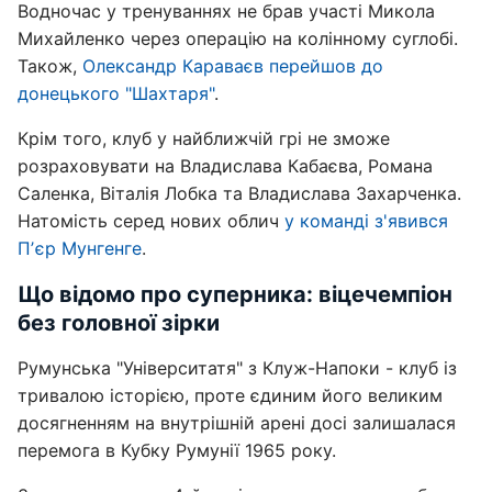
Водночас у тренуваннях не брав участі Микола
Михайленко через операцію на колінному суглобі.
Також,
Олександр Караваєв перейшов до
донецького "Шахтаря"
.
Крім того, клуб у найближчій грі не зможе
розраховувати на Владислава Кабаєва, Романа
Саленка, Віталія Лобка та Владислава Захарченка.
Натомість серед нових облич
у команді з'явився
Пʼєр Мунгенге
.
Що відомо про суперника: віцечемпіон
без головної зірки
Румунська "Університатя" з Клуж-Напоки - клуб із
тривалою історією, проте єдиним його великим
досягненням на внутрішній арені досі залишалася
перемога в Кубку Румунії 1965 року.