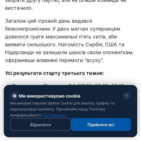
забрати другу партію, але на більше команди не
вистачило.
Загалом цей ігровий день видався
безкомпромісним. У двох матчах суперницям
довелося грати максимальні п'ять сетів, аби
виявити сильнішого. Натомість Сербія, США та
Нідерланди не залишили шансів своїм опоненткам,
оформивши впевнені перемоги "всуху".
Усі результати старту третього тижня:
Туреччина - Польща - 3:1 (27:25, 20:25, 25:19,
25:19)
🍪
Ми використовуємо cookie
✕
Ми використовуємо файли cookie для аналізу трафіку та
Таїланд - США - 0:3 (21:25, 18:25, 20:25)
персоналізації контенту. Прочитайте нашу Політику
конфіденційності.
Японія - Бразилія - 1:3 (20:25, 25:19, 19:25, 23:25)
Детальніше
Відхилити
Прийняти всі
Бельгія - Домініканська Республіка - 3:2 (25:19,
25:20, 14:25, 24:26, 15:12)