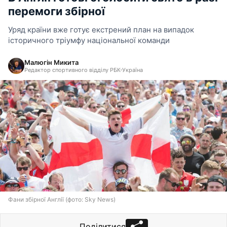
перемоги збірної
Уряд країни вже готує екстрений план на випадок
історичного тріумфу національної команди
Малюгін Микита
Редактор спортивного відділу РБК-Україна
Фани збірної Англії (фото: Sky News)
Поділитися