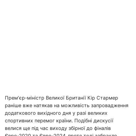
Прем'єр-міністр Великої Британії Кір Стармер
раніше вже натякав на можливість запровадження
додаткового вихідного дня у разі великих
спортивних перемог країни. Подібні дискусії
велися ще під час виходу збірної до фіналів
Євро-2020 та Євро-2024, проте тоді забракло