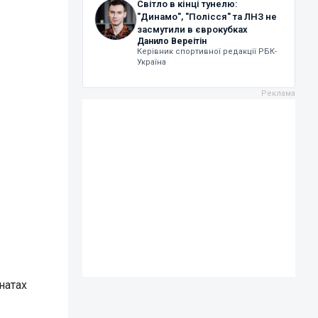
Світло в кінці тунелю:
"Динамо", "Полісся" та ЛНЗ не
засмутили в єврокубках
Данило Вереітін
Керівник спортивної редакції РБК-
Україна
натах