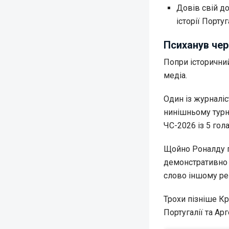
Довів свій д
історії Португ
Психанув чер
Попри історичний
медіа.
Один із журналі
нинішньому турні
ЧС-2026 із 5 гол
Щойно Роналду п
демонстративно 
слово іншому ре
Трохи пізніше К
Португалії та Арг