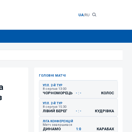
UA
|
RU
ГОЛОВНІ МАТЧІ
а
УПЛ. 2-Й ТУР
8 серпня 13:00
ЧОРНОМОРЕЦЬ
КОЛОС
- : -
з
УПЛ. 2-Й ТУР
8 серпня 15:30
ЛІВИЙ БЕРЕГ
КУДРІВКА
- : -
ЛІГА КОНФЕРЕНЦІЙ
Матч завершився
ДИНАМО
КАРАБАХ
1:0