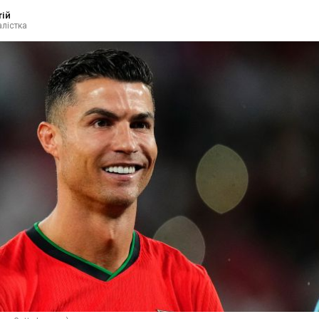
тій
лістка