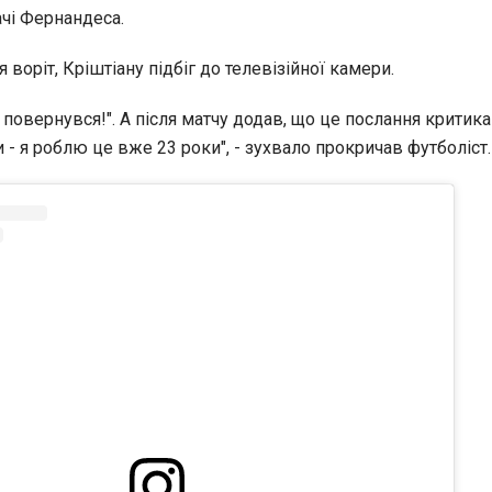
ачі Фернандеса.
 воріт, Кріштіану підбіг до телевізійної камери.
 повернувся!". А після матчу додав, що це послання критик
 - я роблю це вже 23 роки", - зухвало прокричав футболіст.