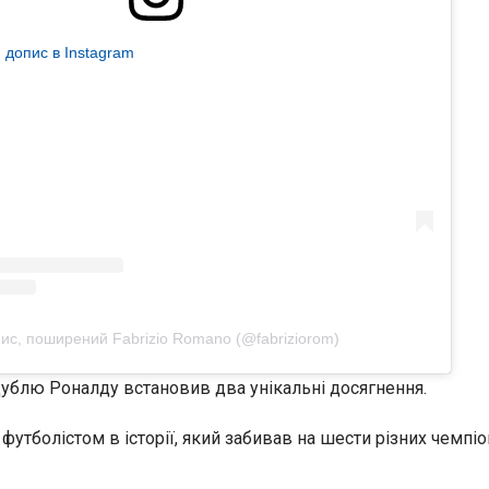
 допис в Instagram
ис, поширений Fabrizio Romano (@fabriziorom)
ублю Роналду встановив два унікальні досягнення.
утболістом в історії, який забивав на шести різних чемпіо