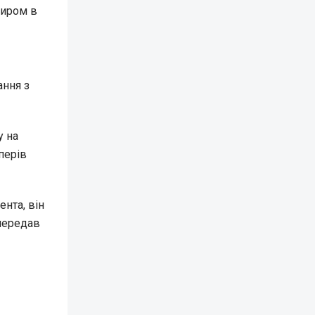
диром в
ання з
у на
перів
нта, він
 передав