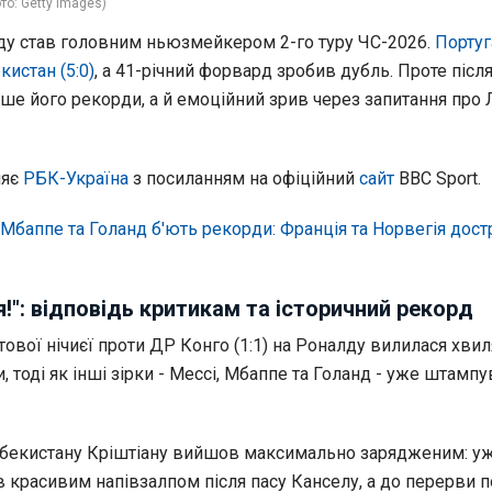
то: Getty Images)
ду став головним ньюзмейкером 2-го туру ЧС-2026.
Португ
истан (5:0)
, а 41-річний форвард зробив дубль. Проте після
ше його рекорди, а й емоційний зрив через запитання про 
ляє
РБК-Україна
з посиланням на офіційний
сайт
BBC Sport.
Мбаппе та Голанд б'ють рекорди: Франція та Норвегія дос
я!": відповідь критикам та історичний рекорд
ртової нічиєї проти ДР Конго (1:1) на Роналду вилилася хвил
, тоді як інші зірки - Мессі, Мбаппе та Голанд - уже штамп
збекистану Кріштіану вийшов максимально зарядженим: уж
в красивим напівзалпом після пасу Канселу, а до перерви 