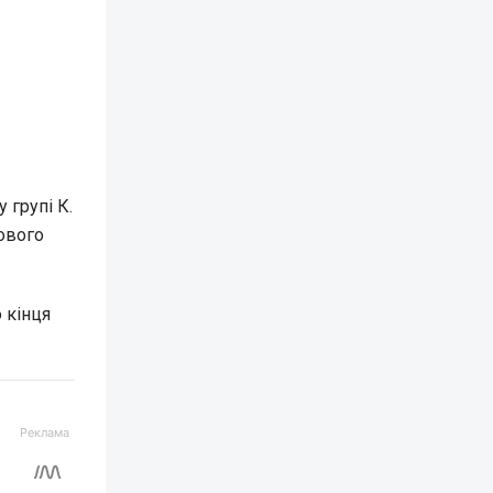
 групі К.
ового
 кінця