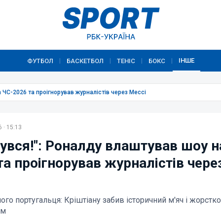
ІНШЕ
ФУТБОЛ
БАСКЕТБОЛ
ТЕНІС
БОКС
|
|
|
|
 ЧС-2026 та проігнорував журналістів через Мессі
 · 15:13
нувся!": Роналду влаштував шоу н
а проігнорував журналістів чере
чного португальця: Кріштіану забив історичний м'яч і жорстко
ам