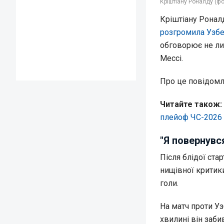
Кріштіану Роналду (фо
Кріштіану Ронал
розгромила Узбек
обговорює не ли
Мессі.
Про це повідом
Читайте також:
плейоф ЧС-2026
"Я повернувс
Після блідої ста
нищівної критики
голи.
На матч проти У
хвилині він заби