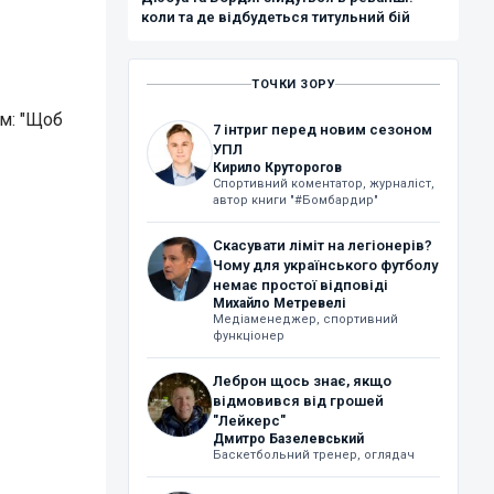
коли та де відбудеться титульний бій
ТОЧКИ ЗОРУ
ам: "Щоб
7 інтриг перед новим сезоном
УПЛ
Кирило Круторогов
Спортивний коментатор, журналіст,
автор книги "#Бомбардир"
Скасувати ліміт на легіонерів?
Чому для українського футболу
немає простої відповіді
Михайло Метревелі
Медіаменеджер, спортивний
функціонер
Леброн щось знає, якщо
відмовився від грошей
"Лейкерс"
Дмитро Базелевський
Баскетбольний тренер, оглядач