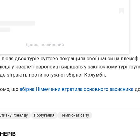
Допис, поширений
ї після двох турів суттєво покращила свої шанси на плейоф у
сця у квартеті європейці вирішать у заключному турі груп
 де зіграють проти потужної збірної Колумбії.
домо, що
збірна Німеччини втратила основного захисника
до
штиану Роналду
Португалия
Чемпіонат світу