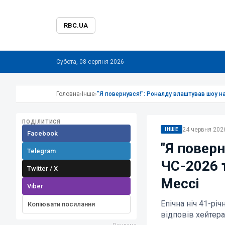
RBC.UA
Субота, 08 серпня 2026
Головна
›
Інше
›
"Я повернувся!": Роналду влаштував шоу на
ПОДІЛИТИСЯ
24 червня 2026
ІНШЕ
Facebook
"Я повер
Telegram
ЧС-2026 т
Twitter / X
Мессі
Viber
Епічна ніч 41-рі
Копіювати посилання
відповів хейтер