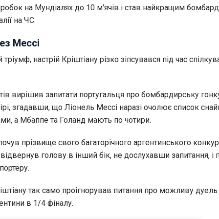
оробок на Мундіалях до 10 м'ячів і став найкращим бомбар
алії на ЧС.
ез Мессі
 тріумф, настрій Кріштіану різко зіпсувався під час спілкув
стів вирішив запитати португальця про бомбардирську гонк
рі, згадавши, що Ліонель Мессі наразі очолює список снай
ами, а Мбаппе та Голанд мають по чотири.
очув прізвище свого багаторічного аргентинського конкуре
відвернув голову в інший бік, не дослухавши запитання, і
портеру.
ріштіану так само проігнорував питання про можливу дуель
ентини в 1/4 фіналу.