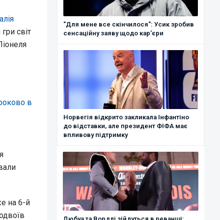
алія
"Для мене все скінчилося": Усик зробив
 гри світ
сенсаційну заяву щодо кар'єри
Ліонеля
троково в
Норвегія відкрито закликала Інфантіно
до відставки, але президент ФІФА має
впливову підтримку
я
ували
е на 6-й
подвоїв
Дюбуа та Вордлі зійдуться в реванші: