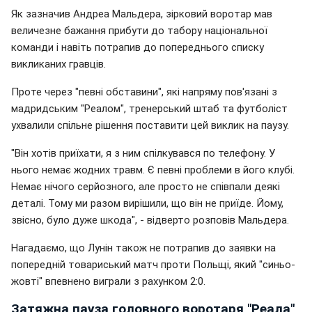
Як зазначив Андреа Мальдера, зірковий воротар мав
величезне бажання прибути до табору національної
команди і навіть потрапив до попереднього списку
викликаних гравців.
Проте через "певні обставини", які напряму пов'язані з
мадридським "Реалом", тренерський штаб та футболіст
ухвалили спільне рішення поставити цей виклик на паузу.
"Він хотів приїхати, я з ним спілкувався по телефону. У
нього немає жодних травм. Є певні проблеми в його клубі.
Немає нічого серйозного, але просто не співпали деякі
деталі. Тому ми разом вирішили, що він не приїде. Йому,
звісно, було дуже шкода", - відверто розповів Мальдера.
Нагадаємо, що Лунін також не потрапив до заявки на
попередній товариський матч проти Польщі, який "синьо-
жовті" впевнено виграли з рахунком 2:0.
Затяжна пауза головного воротаря "Реала"