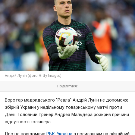
Андрій Лунін (фото: Grtty Images)
Поділитися:
Воротар мадридського "Реала" Андрій Лунін не допоможе
збірній України у недільному товариському матчі проти
Данії. Головний тренер Андреа Мальдера розкрив причини
відсутності голкіпера.
Про це повідомляє
РБК-Україна
з посиланням на офіційний