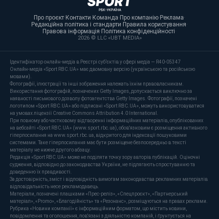
Про проєкт
·
Контакти
·
Команда
·
Про компанію
·
Реклама
·
Редакційна політика і стандарти
·
Правила користування
·
Правова інформація
·
Політика конфіденційності
·
2026 © LLC «UBT MEDIA»
Ідентифікатор онлайн-медіа в Реєстрі суб’єктів у сфері медіа — R40-05347
Онлайн-медіа «Sport RBC.UA» має двомовну версію (українською та російською
мовами).
Фотографії, ілюстрації та інші зображення належать їхнім правовласникам.
Використання фотографій, позначених Getty Images, допускається виключно за
наявності письмового дозволу фотоагентства Getty Images. Фотографії, позначені
логотипом «Sport RBC.UA» або підписані «Sport RBC.UA», можуть використовуватися
на умовах ліцензії Creative Commons Attribution 4.0 International.
При повному або частковому відтворенні інформаційних матеріалів, опублікованих
на вебсайті «Sport RBC.UA» (www.sport.rbc.ua), обов'язковим є розміщення активного
гіперпосилання на www.sport.rbc.ua, відкритого для індексації пошуковими
системами. Таке гіперпосилання має бути розміщене безпосередньо в тексті
матеріалу не нижче другого абзацу.
Редакція «Sport RBC.UA» може не поділяти точку зору авторів публікацій. Оціночні
судження, відповідно до законодавства України, не підлягають спростуванню та
доведенню їх правдивості.
За достовірність, зміст і відповідність вимогам законодавства рекламних матеріалів
відповідальність несе рекламодавець.
Матеріали, позначені плашками «Прес-реліз», «Спецпроєкт», «Партнерський
матеріал», «Promo», «Благодійність» та «Резонанс», розміщуються на правах реклами.
Рубрика «Новини компанії» є інформаційним форматом, що містить новини,
повідомлення та оголошення, пов'язані з діяльністю компаній, і ґрунтується на