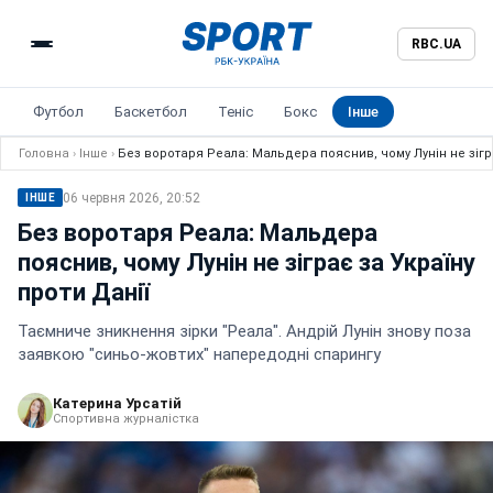
RBC.UA
Футбол
Баскетбол
Теніс
Бокс
Інше
Головна
›
Інше
›
Без воротаря Реала: Мальдера пояснив, чому Лунін не зігра
06 червня 2026, 20:52
ІНШЕ
Без воротаря Реала: Мальдера
пояснив, чому Лунін не зіграє за Україну
проти Данії
Таємниче зникнення зірки "Реала". Андрій Лунін знову поза
заявкою "синьо-жовтих" напередодні спарингу
Катерина Урсатій
Спортивна журналістка