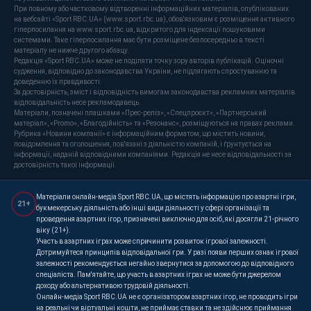
При повному або частковому відтворенні інформаційних матеріалів, опублікованих
на вебсайті «Sport RBC.UA» (www.sport.rbc.ua), обов'язковим є розміщення активного
гіперпосилання на www.sport.rbc.ua, відкритого для індексації пошуковими
системами. Таке гіперпосилання має бути розміщене безпосередньо в тексті
матеріалу не нижче другого абзацу.
Редакція «Sport RBC.UA» може не поділяти точку зору авторів публікацій. Оціночні
судження, відповідно до законодавства України, не підлягають спростуванню та
доведенню їх правдивості.
За достовірність, зміст і відповідність вимогам законодавства рекламних матеріалів
відповідальність несе рекламодавець.
Матеріали, позначені плашками «Прес-реліз», «Спецпроєкт», «Партнерський
матеріал», «Promo», «Благодійність» та «Резонанс», розміщуються на правах реклами.
Рубрика «Новини компанії» є інформаційним форматом, що містить новини,
повідомлення та оголошення, пов'язані з діяльністю компаній, і ґрунтується на
інформації, наданій відповідними компаніями. Редакція не несе відповідальності за
достовірність такої інформації.
Матеріали онлайн-медіа Sport RBC.UA, що містять інформацію про азартні ігри,
21+
букмекерську діяльність або інші види діяльності у сфері організації та
проведення азартних ігор, призначені виключно для осіб, які досягли 21-річного
віку (21+).
Участь в азартних іграх може спричинити розвиток ігрової залежності.
Дотримуйтеся принципів відповідальної гри. У разі появи перших ознак ігрової
залежності рекомендується негайно звернутися за допомогою до відповідного
спеціаліста. Пам'ятайте, що участь в азартних іграх не може бути джерелом
доходу або альтернативою трудовій діяльності.
Онлайн-медіа Sport RBC.UA не є організатором азартних ігор, не проводить ігри
на реальні чи віртуальні кошти, не приймає ставки та не здійснює приймання