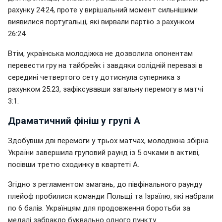
рахунку 24:24, проте у вирішальний момент сильнішими
виявилися португальці, які вирвали партію з рахунком
26:24.
Втім, українська молодіжка не дозволила опонентам
перевести гру на тайбрейк і завдяки солідній перевазі в
середині четвертого сету дотиснула суперника з
рахунком 25:23, зафіксувавши загальну перемогу в матчі
3:1.
Драматичний фініш у групі А
Здобувши дві перемоги у трьох матчах, молодіжна збірна
України завершила груповий раунд із 5 очками в активі,
посівши третю сходинку в квартеті А.
Згідно з регламентом змагань, до півфінального раунду
плейоф пробилися команди Польщі та Ізраїлю, які набрали
по 6 балів. Українцям для продовження боротьби за
медалі забракло буквально одного пункту.