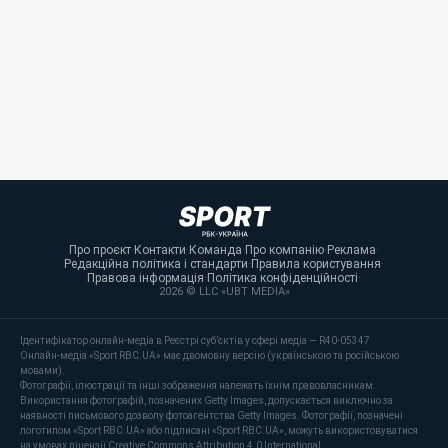
Про проєкт
·
Контакти
·
Команда
·
Про компанію
·
Реклама
·
Редакційна політика і стандарти
·
Правила користування
·
Правова інформація
·
Політика конфіденційності
·
2026 © LLC «UBT MEDIA»
Ідентифікатор онлайн-медіа в Реєстрі суб’єктів у сфері медіа — R40-05347
Онлайн-медіа «Sport RBC.UA» має двомовну версію (українською та російською
мовами).
Фотографії, ілюстрації та інші зображення належать їхнім правовласникам.
Використання фотографій, позначених Getty Images, допускається виключно за
наявності письмового дозволу фотоагентства Getty Images. Фотографії, позначені
логотипом «Sport RBC.UA» або підписані «Sport RBC.UA», можуть використовуватися
на умовах ліцензії Creative Commons Attribution 4.0 International.