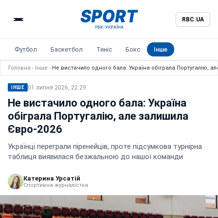
RBC.UA
Футбол
Баскетбол
Теніс
Бокс
Інше
Головна
›
Інше
›
Не вистачило одного бала: Україна обіграла Португалію, а
01 липня 2026, 22:29
ІНШЕ
Не вистачило одного бала: Україна
обіграла Португалію, але залишила
Євро-2026
Українці переграли піренейців, проте підсумкова турнірна
таблиця виявилася безжальною до нашої команди
Катерина Урсатій
Спортивна журналістка