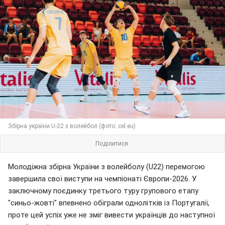
Збірна україни U-22 з волейбол (фото: cel.eu)
Поділитися:
Молодіжна збірна України з волейболу (U22) перемогою
завершила свої виступи на чемпіонаті Європи-2026. У
заключному поєдинку третього туру групового етапу
"синьо-жовті" впевнено обіграли однолітків із Португалії,
проте цей успіх уже не зміг вивести українців до наступної