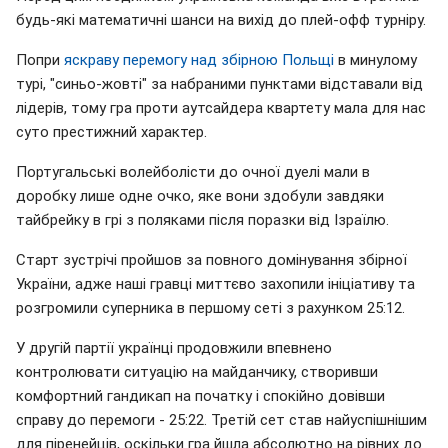
будь-які математичні шанси на вихід до плей-офф турніру.
Попри
яскраву перемогу над збірною Польщі
в минулому
турі, "синьо-жовті" за набраними пунктами відставали від
лідерів, тому гра проти аутсайдера квартету мала для нас
суто престижний характер.
Португальські волейболісти до очної дуелі мали в
доробку лише одне очко, яке вони здобули завдяки
тайбрейку в грі з поляками після поразки від Ізраїлю.
Старт зустрічі пройшов за повного домінування збірної
України, адже наші гравці миттєво захопили ініціативу та
розгромили суперника в першому сеті з рахунком 25:12.
У другій партії українці продовжили впевнено
контролювати ситуацію на майданчику, створивши
комфортний гандикап на початку і спокійно довівши
справу до перемоги - 25:22. Третій сет став найуспішнішим
для піренейців, оскільки гра йшла абсолютно на рівних до