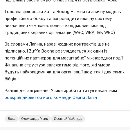
підтримку забезпечують інвестори із Саудівської Аравії.
Головна філософія Zuffa Boxing – змінити звичну модель
професійного боксу та запровадити власну систему
визначення чемпіонів, повністю відмовившись від
традиційних керівних організацій (WBC, WBA, IBF, WBO).
За словами Лапіна, наразі жодних контрактів ще не
підписано, і Zuffa Boxing розглядається як один із
потенційних партнеров для масштабної міжнародної події.
Фінальна структура залежатиме від того, які умови
будуть найкращими як для організації шоу, так і для самих
бійців.
Раніше деталі рішення Усика зробити титул вакантним
розкрив директор його команди Сергій Лапін
.
Бокс
Олександр Усик
Деонтей Уайлдер