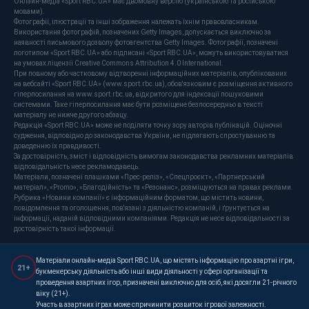
Онлайн-медіа «Sport RBC.UA» має двомовну версію (українською та російською
мовами).
Фотографії, ілюстрації та інші зображення належать їхнім правовласникам.
Використання фотографій, позначених Getty Images, допускається виключно за
наявності письмового дозволу фотоагентства Getty Images. Фотографії, позначені
логотипом «Sport RBC.UA» або підписані «Sport RBC.UA», можуть використовуватися
на умовах ліцензії Creative Commons Attribution 4.0 International.
При повному або частковому відтворенні інформаційних матеріалів, опублікованих
на вебсайті «Sport RBC.UA» (www.sport.rbc.ua), обов'язковим є розміщення активного
гіперпосилання на www.sport.rbc.ua, відкритого для індексації пошуковими
системами. Таке гіперпосилання має бути розміщене безпосередньо в тексті
матеріалу не нижче другого абзацу.
Редакція «Sport RBC.UA» може не поділяти точку зору авторів публікацій. Оціночні
судження, відповідно до законодавства України, не підлягають спростуванню та
доведенню їх правдивості.
За достовірність, зміст і відповідність вимогам законодавства рекламних матеріалів
відповідальність несе рекламодавець.
Матеріали, позначені плашками «Прес-реліз», «Спецпроєкт», «Партнерський
матеріал», «Promo», «Благодійність» та «Резонанс», розміщуються на правах реклами.
Рубрика «Новини компанії» є інформаційним форматом, що містить новини,
повідомлення та оголошення, пов'язані з діяльністю компаній, і ґрунтується на
інформації, наданій відповідними компаніями. Редакція не несе відповідальності за
достовірність такої інформації.
Матеріали онлайн-медіа Sport RBC.UA, що містять інформацію про азартні ігри,
21+
букмекерську діяльність або інші види діяльності у сфері організації та
проведення азартних ігор, призначені виключно для осіб, які досягли 21-річного
віку (21+).
Участь в азартних іграх може спричинити розвиток ігрової залежності.