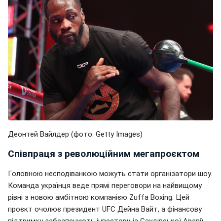
Деонтей Вайлдер (фото: Getty Images)
Співпраця з революційним мегапроєктом
Головною несподіванкою можуть стати організатори шоу.
Команда українця веде прямі переговори на найвищому
рівні з новою амбітною компанією Zuffa Boxing. Цей
проєкт очолює президент UFC Дейна Вайт, а фінансову