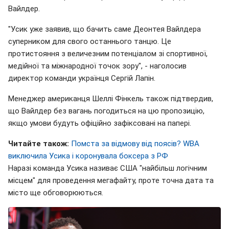
Вайлдер.
"Усик уже заявив, що бачить саме Деонтея Вайлдера
суперником для свого останнього танцю. Це
протистояння з величезним потенціалом зі спортивної,
медійної та міжнародної точок зору", - наголосив
директор команди українця Сергій Лапін.
Менеджер американця Шеллі Фінкель також підтвердив,
що Вайлдер без вагань погодиться на цю пропозицію,
якщо умови будуть офіційно зафіксовані на папері.
Читайте також:
Помста за відмову від поясів? WBA
виключила Усика і коронувала боксера з РФ
Наразі команда Усика називає США "найбільш логічним
місцем" для проведення мегафайту, проте точна дата та
місто ще обговорюються.