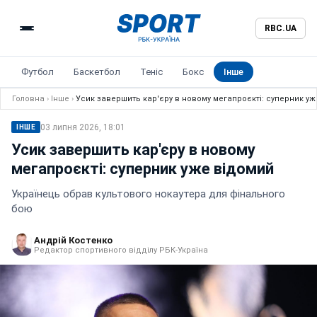
RBC.UA
Футбол
Баскетбол
Теніс
Бокс
Інше
Головна
›
Інше
›
Усик завершить кар'єру в новому мегапроєкті: суперник у
03 липня 2026, 18:01
ІНШЕ
Усик завершить кар'єру в новому
мегапроєкті: суперник уже відомий
Українець обрав культового нокаутера для фінального
бою
Андрій Костенко
Редактор спортивного відділу РБК-Україна