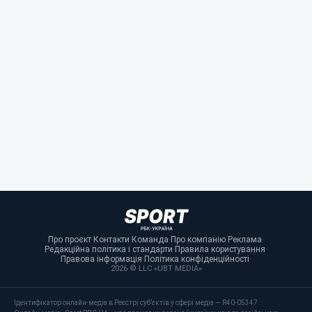
Про проєкт
·
Контакти
·
Команда
·
Про компанію
·
Реклама
·
Редакційна політика і стандарти
·
Правила користування
·
Правова інформація
·
Політика конфіденційності
·
2026 © LLC «UBT MEDIA»
Ідентифікатор онлайн-медіа в Реєстрі суб’єктів у сфері медіа — R40-05347