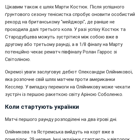
Цікавим також є шлях Марти Костюк. Після успішного
ґрунтового сезону тенісистка спробує оновити особистий
рекорд на британському "мейджорі", де раніше не
проходила далі третього кола. У разі успіху Костюк та
Стародубцева можуть зустрітися між собою вже в
другому або третьому раунді, а в 1/8 фіналу на Марту
потенційно чекає рематч півфіналу Ролан Гаррос зі
Світоліною.
Окремої уваги заслуговує дебют Олександри Олійникової,
яка розпочне свій шлях матчем проти американки
Кесслер. У випадку перемоги на Олійникову може чекати
зустріч із першою ракеткою світу Аріною Соболенко.
Коли стартують українки
Матчі першого раунду розподілені на два ігрові дні.
Олійникова та Ястремська вийдуть на корт вже в
понеділок, 29 червня. Інші українки стартують у вівторок,