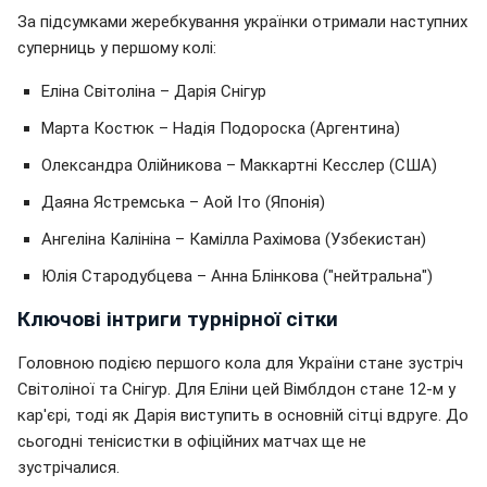
За підсумками жеребкування українки отримали наступних
суперниць у першому колі:
Еліна Світоліна – Дарія Снігур
Марта Костюк – Надія Подороска (Аргентина)
Олександра Олійникова – Маккартні Кесслер (США)
Даяна Ястремська – Аой Іто (Японія)
Ангеліна Калініна – Камілла Рахімова (Узбекистан)
Юлія Стародубцева – Анна Блінкова ("нейтральна")
Ключові інтриги турнірної сітки
Головною подією першого кола для України стане зустріч
Світоліної та Снігур. Для Еліни цей Вімблдон стане 12-м у
кар'єрі, тоді як Дарія виступить в основній сітці вдруге. До
сьогодні тенісистки в офіційних матчах ще не
зустрічалися.