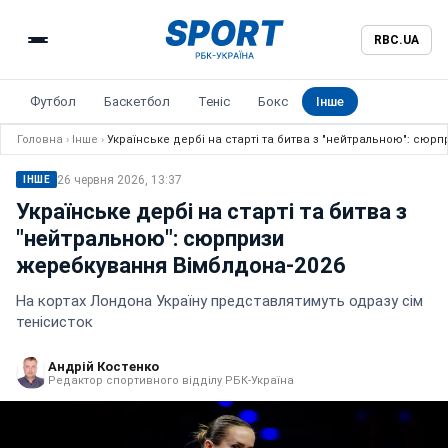
RBC.UA
Футбол
Баскетбол
Теніс
Бокс
Інше
Головна
›
Інше
›
Українське дербі на старті та битва з "нейтральною": сюр
26 червня 2026, 13:37
ІНШЕ
Українське дербі на старті та битва з
"нейтральною": сюрпризи
жеребкування Вімблдона-2026
На кортах Лондона Україну представлятимуть одразу сім
тенісисток
Андрій Костенко
Редактор спортивного відділу РБК-Україна