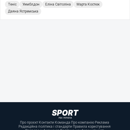
Теніс
Уимблдон
Еліна Світоліна
Марта Костюк
Даяна Ястремська
Про проєкт
·
Контакти
·
Команда
·
Про компанію
·
Реклама
·
Редакційна політика і стандарти
·
Правила користування
·