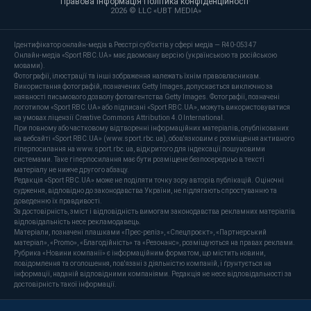
Правова інформація
·
Політика конфіденційності
·
2026 © LLC «UBT MEDIA»
Ідентифікатор онлайн-медіа в Реєстрі суб’єктів у сфері медіа — R40-05347
Онлайн-медіа «Sport RBC.UA» має двомовну версію (українською та російською
мовами).
Фотографії, ілюстрації та інші зображення належать їхнім правовласникам.
Використання фотографій, позначених Getty Images, допускається виключно за
наявності письмового дозволу фотоагентства Getty Images. Фотографії, позначені
логотипом «Sport RBC.UA» або підписані «Sport RBC.UA», можуть використовуватися
на умовах ліцензії Creative Commons Attribution 4.0 International.
При повному або частковому відтворенні інформаційних матеріалів, опублікованих
на вебсайті «Sport RBC.UA» (www.sport.rbc.ua), обов'язковим є розміщення активного
гіперпосилання на www.sport.rbc.ua, відкритого для індексації пошуковими
системами. Таке гіперпосилання має бути розміщене безпосередньо в тексті
матеріалу не нижче другого абзацу.
Редакція «Sport RBC.UA» може не поділяти точку зору авторів публікацій. Оціночні
судження, відповідно до законодавства України, не підлягають спростуванню та
доведенню їх правдивості.
За достовірність, зміст і відповідність вимогам законодавства рекламних матеріалів
відповідальність несе рекламодавець.
Матеріали, позначені плашками «Прес-реліз», «Спецпроєкт», «Партнерський
матеріал», «Promo», «Благодійність» та «Резонанс», розміщуються на правах реклами.
Рубрика «Новини компанії» є інформаційним форматом, що містить новини,
повідомлення та оголошення, пов'язані з діяльністю компаній, і ґрунтується на
інформації, наданій відповідними компаніями. Редакція не несе відповідальності за
достовірність такої інформації.