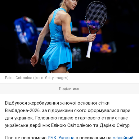
Еліна Світоліна (фото: Getty Images)
Поділитися:
Відбулося жеребкування жіночої основної сітки
Вімблдона-2026, за підсумками якого сформувалися пари
для українок. Головною подією стартового етапу стане
українське дербі між Еліною Світоліною та Дарією Снігур.
Про це повідомляє
РБК-Україна
з посиланням на
офіційний