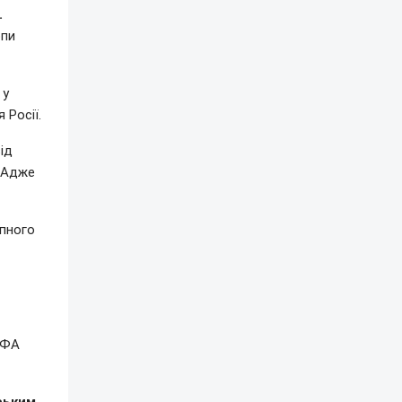
.
опи
 у
 Росії.
ід
. Адже
пного
ЄФА