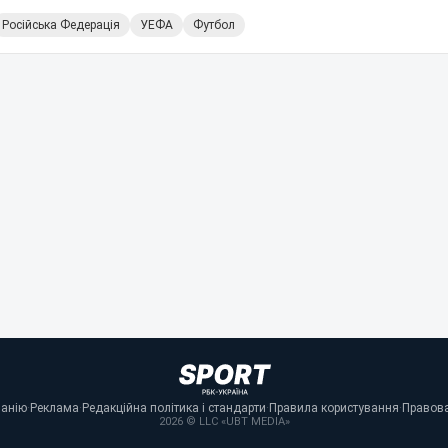
Російська Федерація
УЕФА
Футбол
панію
·
Реклама
·
Редакційна політика і стандарти
·
Правила користування
·
Правова
2026 © LLC «UBT MEDIA»