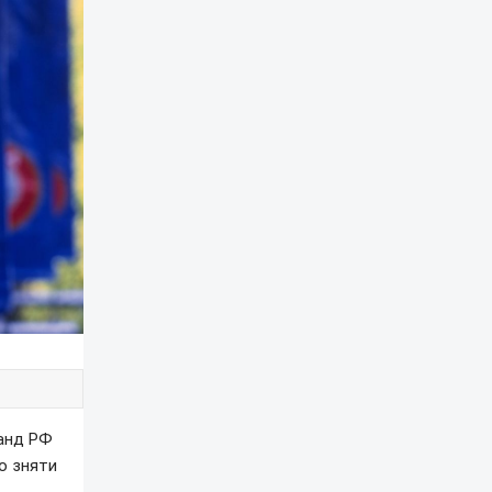
манд РФ
о зняти