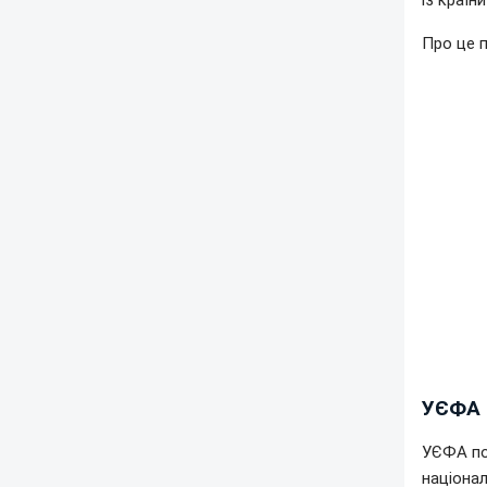
із країн
Про це 
УЄФА 
УЄФА по
націонал