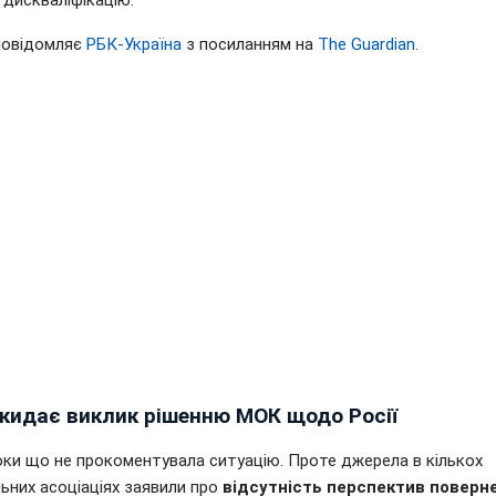
и дискваліфікацію.
повідомляє
РБК-Україна
з посиланням на
The Guardian.
кидає виклик рішенню МОК щодо Росії
ки що не прокоментувала ситуацію. Проте джерела в кількох
ьних асоціаціях заявили про
відсутність перспектив поверн