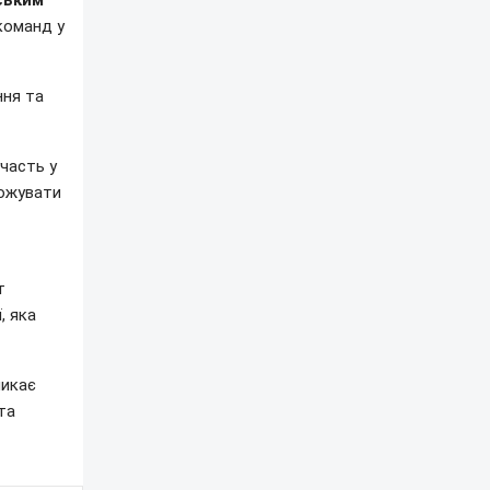
ським
команд у
ння та
часть у
рожувати
т
, яка
икає
та