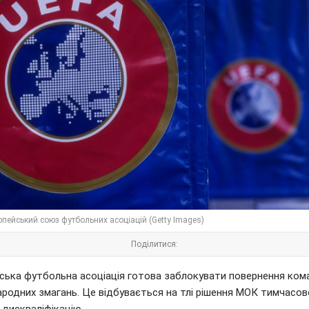
опейський союз футбольних асоціацій (Getty Images)
Поділитися:
ська футбольна асоціація готова заблокувати повернення ко
ародних змагань. Це відбувається на тлі рішення МОК тимчасов