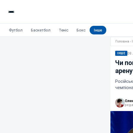
Футбол
Баскетбол
Теніс
Бокс
Інше
Головна
›
08 
ІНШЕ
Чи по
арену
Російсь
чемпіон
Оле
реда