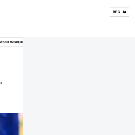
RBC.UA
налося позицію УЄФА
а