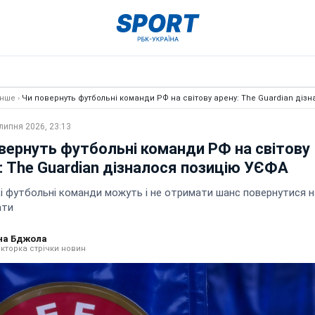
Інше
›
Чи повернуть футбольні команди РФ на світову арену: The Guardian діз
липня 2026, 23:13
вернуть футбольні команди РФ на світову
: The Guardian дізналося позицію УЄФА
кі футбольні команди можуть і не отримати шанс повернутися н
ати
на Бджола
кторка стрічки новин