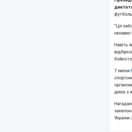
Президе
диктат
футбольн
"Ця заб
ненавист
Навіть 
відбірк
бойкото
7 липня
спортсме
організа
діяла з 
Нагадає
занепок
України 