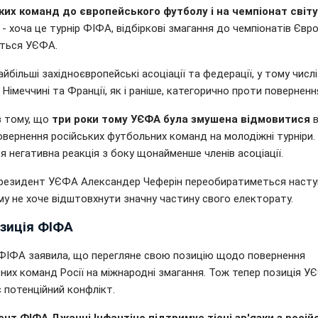
ких команд до європейського футболу і на чемпіонат світу
- хоча це турнір ФІФА, відбіркові змагання до чемпіонатів Євр
ться УЄФА.
йбільші західноєвропейські асоціації та федерації, у тому числі
, Німеччині та Франції, як і раніше, категорично проти повернення
в тому, що
три роки тому УЄФА була змушена відмовитися
в
овернення російських футбольних команд на молодіжні турніри
я негативна реакція з боку щонайменше членів асоціації.
резидент УЄФА Александер Чеферін переобиратиметься насту
му не хоче відштовхнути значну частину свого електорату.
озиція ФІФА
 ФІФА заявила, що перегляне свою позицію щодо повернення
них команд Росії на міжнародні змагання. Тож тепер позиція У
 потенційний конфлікт.