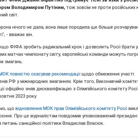
нт ФІФА Джанні Інфантіно підтримує тісні зв'язки з росій
ором Володимиром Путіним,
тож зовсім не проти російських 
ий світ.
орона нічого не дала, вона лише породила ще більше розчарува
і", - вважає він.
якщо ФІФА зробить радикальний крок і дозволить Росії брати у
ових матчах чемпіонату світу, європейські команди можуть пог
м змагань.
МОК повністю скасував рекомендації
щодо обмеження участі
нів РФ у міжнародних змаганнях. Крім того, Виконавчий коміте
ції офіційно зняв дискваліфікацію з Олімпійського комітету Росії
жовтня 2023 року.
мо, що
відновлення МОК прав Олімпійського комітету Росії
викл
оєння. Про це журналістам повідомив уповноважений президен
з питань санкційної політики Владислав Власюк.