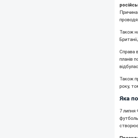
російсь
Причина 
проводя
Також на
Британії
Справа 
планів п
відбулас
Також п
року, то
Яка п
7 липня
футболь
створює