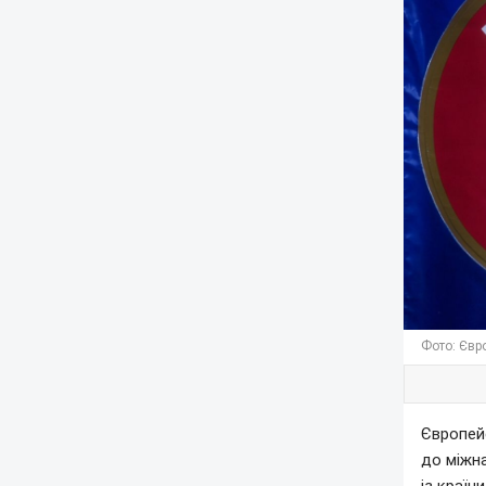
Фото: Євр
Європей
до міжн