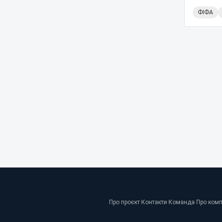
ФІФА
Про проєкт
·
Контакти
·
Команда
·
Про ком