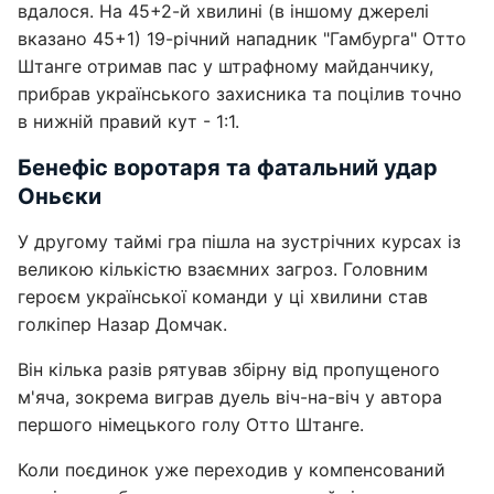
вдалося. На 45+2-й хвилині (в іншому джерелі
вказано 45+1) 19-річний нападник "Гамбурга" Отто
Штанге отримав пас у штрафному майданчику,
прибрав українського захисника та поцілив точно
в нижній правий кут - 1:1.
Бенефіс воротаря та фатальний удар
Оньєки
У другому таймі гра пішла на зустрічних курсах із
великою кількістю взаємних загроз. Головним
героєм української команди у ці хвилини став
голкіпер Назар Домчак.
Він кілька разів рятував збірну від пропущеного
м'яча, зокрема виграв дуель віч-на-віч у автора
першого німецького голу Отто Штанге.
Коли поєдинок уже переходив у компенсований