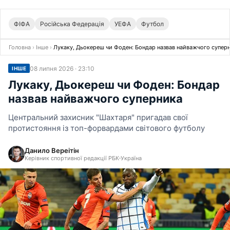
ФІФА
Російська Федерація
УЕФА
Футбол
Головна
›
Інше
›
Лукаку, Дьокереш чи Фоден: Бондар назвав найважчого супер
08 липня 2026 · 23:10
ІНШЕ
Лукаку, Дьокереш чи Фоден: Бондар
назвав найважчого суперника
Центральний захисник "Шахтаря" пригадав свої
протистояння із топ-форвардами світового футболу
Данило Вереітін
Керівник спортивної редакції РБК-Україна