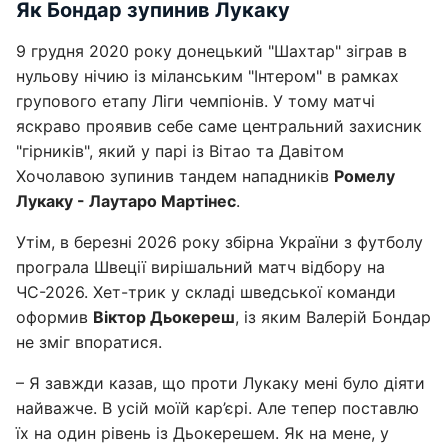
Як Бондар зупинив Лукаку
9 грудня 2020 року донецький "Шахтар" зіграв в
нульову нічию із міланським "Інтером" в рамках
групового етапу Ліги чемпіонів. У тому матчі
яскраво проявив себе саме центральний захисник
"гірників", який у парі із Вітао та Давітом
Хочолавою зупинив тандем нападників
Ромелу
Лукаку - Лаутаро Мартінес
.
Утім, в березні 2026 року збірна України з футболу
програла Швеції вирішальний матч відбору на
ЧС-2026. Хет-трик у складі шведської команди
оформив
Віктор Дьокереш
, із яким Валерій Бондар
не зміг впоратися.
– Я завжди казав, що проти Лукаку мені було діяти
найважче. В усій моїй кар’єрі. Але тепер поставлю
їх на один рівень із Дьокерешем. Як на мене, у