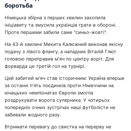
боротьба
Німецька збірна з перших хвилин захопила
ініціавиту та змусила українців грати в обороні.
Проте першими забили саме "синьо-жовті".
На 43-й хвилині Микита Калюжний виконав якісну
подачу з лівого флангу, а нападник Віталій Глют
головою переправив м'яч по центру воріт. Для
форварда це третій гол на турнірі.
Цей забитий м'яч став історичним: Україна вперше
за останні п'ять поєдинків проти Німеччини на
юнацьких чемпіонатах Європи змогла
роздрукувати ворота суперника. У чотирьох
попередніх очних зустрічах наші футболісти не
забивали жодного разу.
Втримати перевагу до свистка на перерву не