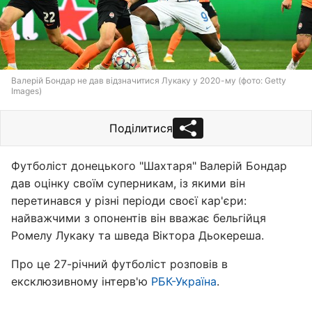
Валерій Бондар не дав відзначитися Лукаку у 2020-му (фото: Getty
Images)
Поділитися
Футболіст донецького "Шахтаря" Валерій Бондар
дав оцінку своїм суперникам, із якими він
перетинався у різні періоди своєї кар'єри:
найважчими з опонентів він вважає бельгійця
Ромелу Лукаку та шведа Віктора Дьокереша.
Про це 27-річний футболіст розповів в
ексклюзивному інтерв'ю
РБК-Україна
.