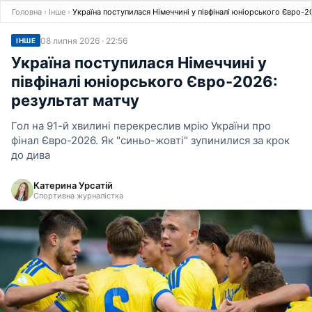
Головна
›
Інше
›
Україна поступилася Німеччині у півфіналі юніорського Євро-2
08 липня 2026 · 22:56
ІНШЕ
Україна поступилася Німеччині у
півфіналі юніорського Євро-2026:
результат матчу
Гол на 91-й хвилині перекреслив мрію України про
фінал Євро-2026. Як "синьо-жовті" зупинилися за крок
до дива
Катерина Урсатій
Спортивна журналістка