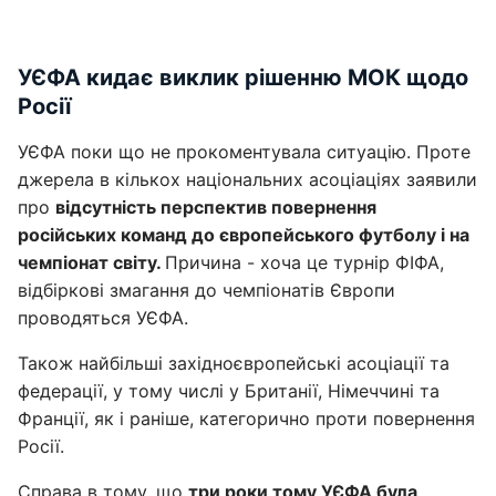
УЄФА кидає виклик рішенню МОК щодо
Росії
УЄФА поки що не прокоментувала ситуацію. Проте
джерела в кількох національних асоціаціях заявили
про
відсутність перспектив повернення
російських команд до європейського футболу і на
чемпіонат світу.
Причина - хоча це турнір ФІФА,
відбіркові змагання до чемпіонатів Європи
проводяться УЄФА.
Також найбільші західноєвропейські асоціації та
федерації, у тому числі у Британії, Німеччині та
Франції, як і раніше, категорично проти повернення
Росії.
Справа в тому, що
три роки тому УЄФА була