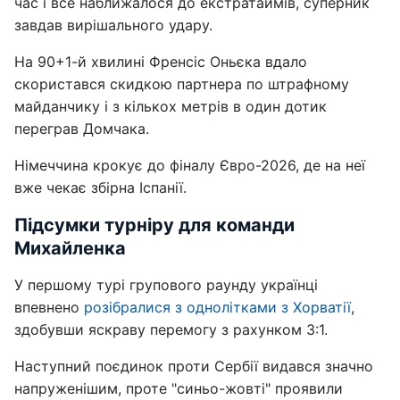
час і все наближалося до екстратаймів, суперник
завдав вирішального удару.
На 90+1-й хвилині Френсіс Оньєка вдало
скористався скидкою партнера по штрафному
майданчику і з кількох метрів в один дотик
переграв Домчака.
Німеччина крокує до фіналу Євро-2026, де на неї
вже чекає збірна Іспанії.
Підсумки турніру для команди
Михайленка
У першому турі групового раунду українці
впевнено
розібралися з однолітками з Хорватії
,
здобувши яскраву перемогу з рахунком 3:1.
Наступний поєдинок проти Сербії видався значно
напруженішим, проте "синьо-жовті" проявили