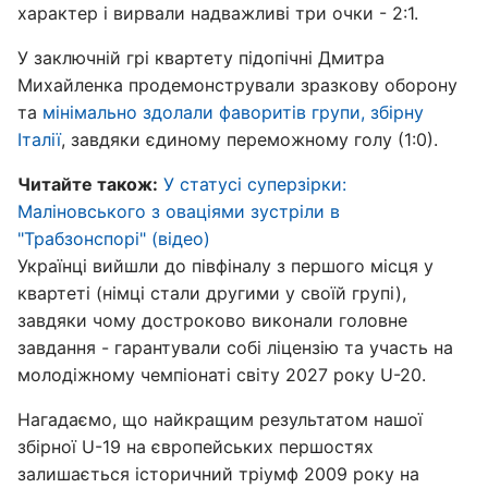
характер і вирвали надважливі три очки - 2:1.
У заключній грі квартету підопічні Дмитра
Михайленка продемонстрували зразкову оборону
та
мінімально здолали фаворитів групи, збірну
Італії
, завдяки єдиному переможному голу (1:0).
Читайте також:
У статусі суперзірки:
Маліновського з оваціями зустріли в
"Трабзонспорі" (відео)
Українці вийшли до півфіналу з першого місця у
квартеті (німці стали другими у своїй групі),
завдяки чому достроково виконали головне
завдання - гарантували собі ліцензію та участь на
молодіжному чемпіонаті світу 2027 року U-20.
Нагадаємо, що найкращим результатом нашої
збірної U-19 на європейських першостях
залишається історичний тріумф 2009 року на