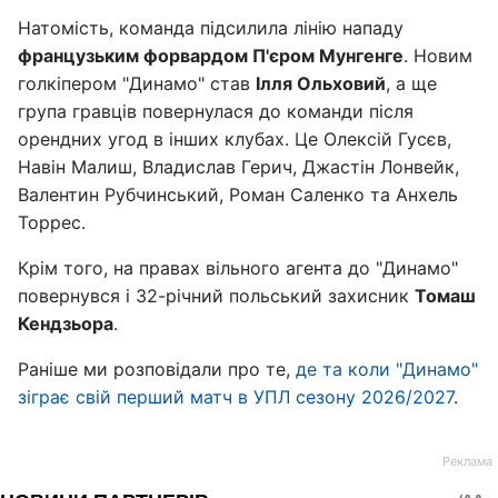
Натомість, команда підсилила лінію нападу
французьким форвардом П'єром Мунгенге
. Новим
голкіпером "Динамо" став
Ілля Ольховий
, а ще
група гравців повернулася до команди після
орендних угод в інших клубах. Це Олексій Гусєв,
Навін Малиш, Владислав Герич, Джастін Лонвейк,
Валентин Рубчинський, Роман Саленко та Анхель
Торрес.
Крім того, на правах вільного агента до "Динамо"
повернувся і 32-річний польський захисник
Томаш
Кендзьора
.
Раніше ми розповідали про те,
де та коли "Динамо"
зіграє свій перший матч в УПЛ сезону 2026/2027
.