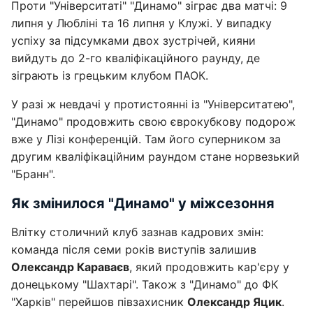
Проти "Університаті" "Динамо" зіграє два матчі: 9
липня у Любліні та 16 липня у Клужі. У випадку
успіху за підсумками двох зустрічей, кияни
вийдуть до 2-го кваліфікаційного раунду, де
зіграють із грецьким клубом ПАОК.
У разі ж невдачі у протистоянні із "Університатею",
"Динамо" продовжить свою єврокубкову подорож
вже у Лізі конференцій. Там його суперником за
другим кваліфікаційним раундом стане норвезький
"Бранн".
Як змінилося "Динамо" у міжсезоння
Влітку столичний клуб зазнав кадрових змін:
команда після семи років виступів залишив
Олександр Караваєв
, який продовжить кар'єру у
донецькому "Шахтарі". Також з "Динамо" до ФК
"Харків" перейшов півзахисник
Олександр Яцик
.