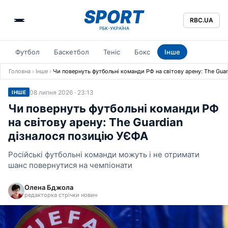
RBC.UA
Футбол
Баскетбол
Теніс
Бокс
Інше
Головна
›
Інше
›
Чи повернуть футбольні команди РФ на світову арену: The Gua
08 липня 2026 · 23:13
ІНШЕ
Чи повернуть футбольні команди РФ
на світову арену: The Guardian
дізналося позицію УЄФА
Російські футбольні команди можуть і не отримати
шанс повернутися на чемпіонати
Олена Бджола
редакторка стрічки новин