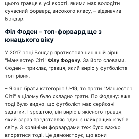
цього гравця є усі якості, якими має володіти
сучасний форвард високого класу, – відзначив
Бондар.
Філ Фоден – топ-форвард ще з
юнацького віку
У 2017 році Бондар протистояв нинішній зірці
"Манчестер Сіті"
Філу Фодену
. За його словами,
Фоден – приклад гравця, який виріс у футболіста
топ-рівня.
– Якщо брати категорію U-19, то проти "Манчестер
Сіті" в цілому було складно грати. По Фодену: вже
тоді було видно, що футболіст має серйозні
задатки. І зрештою, він виріс в якісного гравця,
який зараз представляє один з найкращих клубів
світу. З крайніми форвардами теж було важко
впоратися тоді. Це демонструє, що вони