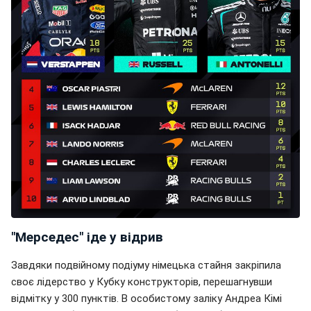
"Мерседес" іде у відрив
Завдяки подвійному подіуму німецька стайня закріпила
своє лідерство у Кубку конструкторів, перешагнувши
відмітку у 300 пунктів. В особистому заліку Андреа Кімі