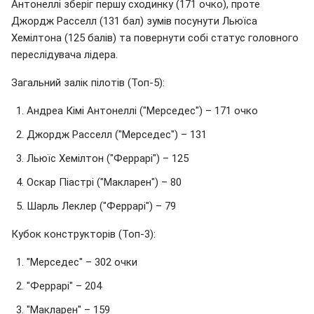
Антонеллі зберіг першу сходинку (171 очко), проте
Джордж Расселл (131 бал) зумів посунути Льюїса
Хемілтона (125 балів) та повернути собі статус головного
переслідувача лідера.
Загальний залік пілотів (Топ-5):
Андреа Кімі Антонеллі ("Мерседес") – 171 очко
Джордж Расселл ("Мерседес") – 131
Льюїс Хемілтон ("Феррарі") – 125
Оскар Піастрі ("Макларен") – 80
Шарль Леклер ("Феррарі") – 79
Кубок конструкторів (Топ-3):
"Мерседес" – 302 очки
"Феррарі" – 204
"Макларен" – 159