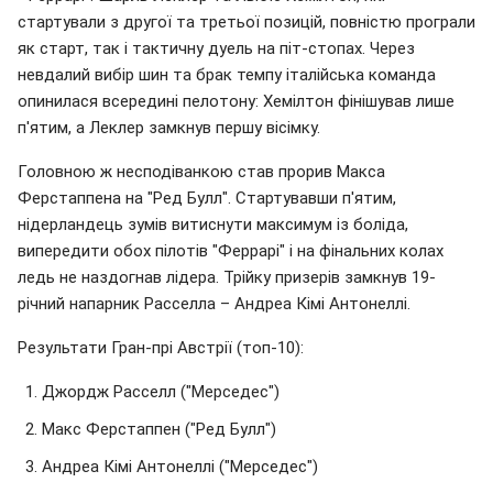
стартували з другої та третьої позицій, повністю програли
як старт, так і тактичну дуель на піт-стопах. Через
невдалий вибір шин та брак темпу італійська команда
опинилася всередині пелотону: Хемілтон фінішував лише
п'ятим, а Леклер замкнув першу вісімку.
Головною ж несподіванкою став прорив Макса
Ферстаппена на "Ред Булл". Стартувавши п'ятим,
нідерландець зумів витиснути максимум із боліда,
випередити обох пілотів "Феррарі" і на фінальних колах
ледь не наздогнав лідера. Трійку призерів замкнув 19-
річний напарник Расселла – Андреа Кімі Антонеллі.
Результати Гран-прі Австрії (топ-10):
Джордж Расселл ("Мерседес")
Макс Ферстаппен ("Ред Булл")
Андреа Кімі Антонеллі ("Мерседес")