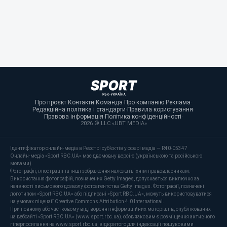
Про проєкт
·
Контакти
·
Команда
·
Про компанію
·
Реклама
·
Редакційна політика і стандарти
·
Правила користування
·
Правова інформація
·
Політика конфіденційності
·
2026 © LLC «UBT MEDIA»
Ідентифікатор онлайн-медіа в Реєстрі суб’єктів у сфері медіа — R40-05347
Онлайн-медіа «Sport RBC.UA» має двомовну версію (українською та російською
мовами).
Фотографії, ілюстрації та інші зображення належать їхнім правовласникам.
Використання фотографій, позначених Getty Images, допускається виключно за
наявності письмового дозволу фотоагентства Getty Images. Фотографії, позначені
логотипом «Sport RBC.UA» або підписані «Sport RBC.UA», можуть використовуватися
на умовах ліцензії Creative Commons Attribution 4.0 International.
При повному або частковому відтворенні інформаційних матеріалів, опублікованих
на вебсайті «Sport RBC.UA» (www.sport.rbc.ua), обов'язковим є розміщення активного
гіперпосилання на www.sport.rbc.ua, відкритого для індексації пошуковими