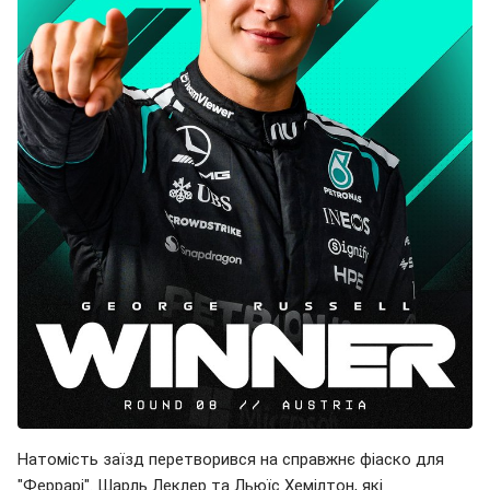
Натомість заїзд перетворився на справжнє фіаско для
"Феррарі". Шарль Леклер та Льюїс Хемілтон, які