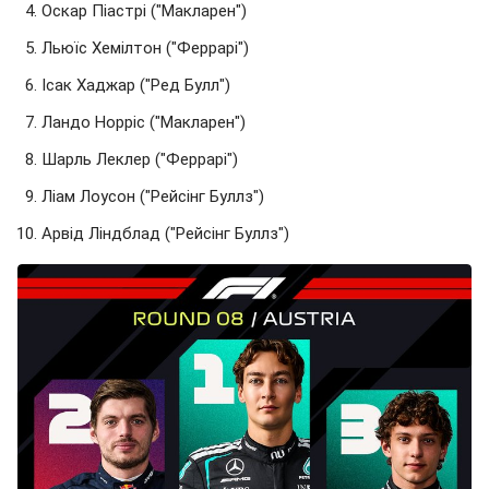
Оскар Піастрі ("Макларен")
Льюїс Хемілтон ("Феррарі")
Ісак Хаджар ("Ред Булл")
Ландо Норріс ("Макларен")
Шарль Леклер ("Феррарі")
Ліам Лоусон ("Рейсінг Буллз")
Арвід Ліндблад ("Рейсінг Буллз")