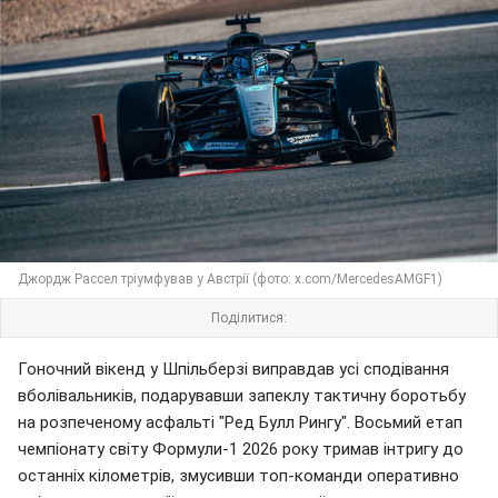
Джордж Рассел тріумфував у Австрії (фото: x.com/MercedesAMGF1)
Поділитися:
Гоночний вікенд у Шпільберзі виправдав усі сподівання
вболівальників, подарувавши запеклу тактичну боротьбу
на розпеченому асфальті "Ред Булл Рингу". Восьмий етап
чемпіонату світу Формули-1 2026 року тримав інтригу до
останніх кілометрів, змусивши топ-команди оперативно