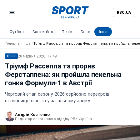
RBC.UA
Футбол
Баскетбол
Теніс
Бокс
Інше
Головна
›
Інше
›
Тріумф Расселла та прорив Ферстаппена: як пройшла пекел
28 червня 2026, 17:49
ІНШЕ
Тріумф Расселла та прорив
Ферстаппена: як пройшла пекельна
гонка Формули-1 в Австрії
Черговий етап сезону-2026 серйозно перекроїв
становище пілотів у загальному заліку
Андрій Костенко
Редактор спортивного відділу РБК-Україна