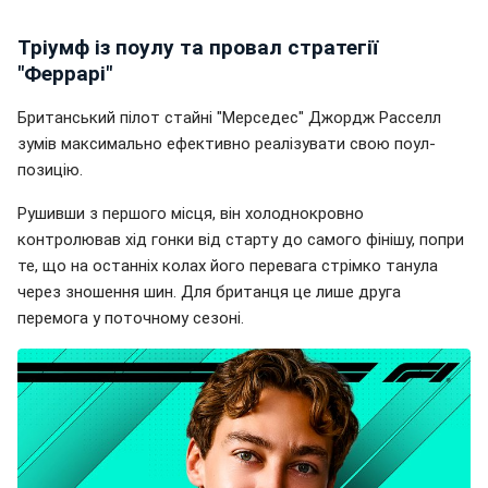
Тріумф із поулу та провал стратегії
"Феррарі"
Британський пілот стайні "Мерседес" Джордж Расселл
зумів максимально ефективно реалізувати свою поул-
позицію.
Рушивши з першого місця, він холоднокровно
контролював хід гонки від старту до самого фінішу, попри
те, що на останніх колах його перевага стрімко танула
через зношення шин. Для британця це лише друга
перемога у поточному сезоні.