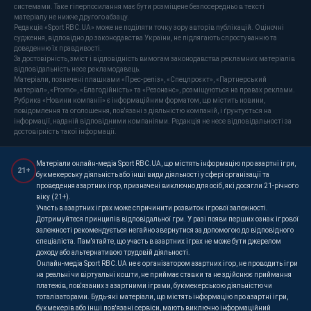
системами. Таке гіперпосилання має бути розміщене безпосередньо в тексті
матеріалу не нижче другого абзацу.
Редакція «Sport RBC.UA» може не поділяти точку зору авторів публікацій. Оціночні
судження, відповідно до законодавства України, не підлягають спростуванню та
доведенню їх правдивості.
За достовірність, зміст і відповідність вимогам законодавства рекламних матеріалів
відповідальність несе рекламодавець.
Матеріали, позначені плашками «Прес-реліз», «Спецпроєкт», «Партнерський
матеріал», «Promo», «Благодійність» та «Резонанс», розміщуються на правах реклами.
Рубрика «Новини компанії» є інформаційним форматом, що містить новини,
повідомлення та оголошення, пов'язані з діяльністю компаній, і ґрунтується на
інформації, наданій відповідними компаніями. Редакція не несе відповідальності за
достовірність такої інформації.
Матеріали онлайн-медіа Sport RBC.UA, що містять інформацію про азартні ігри,
21+
букмекерську діяльність або інші види діяльності у сфері організації та
проведення азартних ігор, призначені виключно для осіб, які досягли 21-річного
віку (21+).
Участь в азартних іграх може спричинити розвиток ігрової залежності.
Дотримуйтеся принципів відповідальної гри. У разі появи перших ознак ігрової
залежності рекомендується негайно звернутися за допомогою до відповідного
спеціаліста. Пам'ятайте, що участь в азартних іграх не може бути джерелом
доходу або альтернативою трудовій діяльності.
Онлайн-медіа Sport RBC.UA не є організатором азартних ігор, не проводить ігри
на реальні чи віртуальні кошти, не приймає ставки та не здійснює приймання
платежів, пов'язаних з азартними іграми, букмекерською діяльністю чи
тоталізаторами. Будь-які матеріали, що містять інформацію про азартні ігри,
букмекерів або інші пов'язані сервіси, мають виключно інформаційний