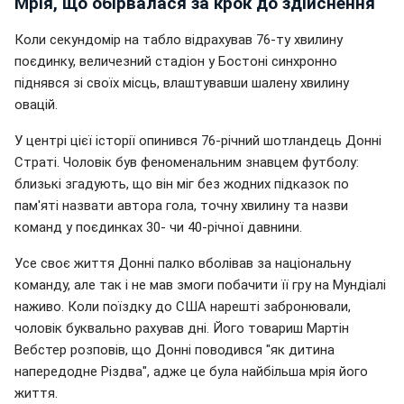
Мрія, що обірвалася за крок до здійснення
Коли секундомір на табло відрахував 76-ту хвилину
поєдинку, величезний стадіон у Бостоні синхронно
піднявся зі своїх місць, влаштувавши шалену хвилину
овацій.
У центрі цієї історії опинився 76-річний шотландець Донні
Страті. Чоловік був феноменальним знавцем футболу:
близькі згадують, що він міг без жодних підказок по
пам'яті назвати автора гола, точну хвилину та назви
команд у поєдинках 30- чи 40-річної давнини.
Усе своє життя Донні палко вболівав за національну
команду, але так і не мав змоги побачити її гру на Мундіалі
наживо. Коли поїздку до США нарешті забронювали,
чоловік буквально рахував дні. Його товариш Мартін
Вебстер розповів, що Донні поводився "як дитина
напередодне Різдва", адже це була найбільша мрія його
життя.