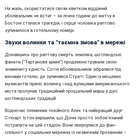
На жаль, скористатися своїм квитком відданий
уболівальник не встиг – за лічені години до матчу в
Бостоні сталася трагедія, і серце чоловіка раптово
зупинилося в готельному номері.
Звуки волинки та "таємна змова" в мережі
Дізнавшись про раптову смерть земляка, шотландські
фанати ("Тартанова армія") продемонстрували свою
знамениту єдність. Сотні вболівальників зібралися під
вікнами готелю, де зупинявся Страті. Один із місцевих
музикантів приніс волинку, і над вулицями американського
міста пролунав традиційний прощальний марш у дусі
шотландських традицій.
Водночас племінник покійного Алек та найкращий друг
Стюарт Істон вирішили, що Донні просто зобов'язаний
потрапити на цей стадіон. Вони звернулися до фан-
спільнот у соціальних мережах із незвичним проханням –