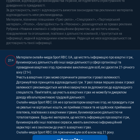
судження, відповідно до законодавства України, не підлягають спростуванню та
доведенню їх правдивості.
За достовірність, зміст і відповідність вимогам законодавства рекламних матеріалів
відповідальність несе рекламодавець.
Матеріали, позначені плашками «Прес-реліз», «Спецпроєкт», «Партнерський
матеріал», «Promo», «Благодійність» та «Резонанс», розміщуються на правах реклами.
Рубрика «Новини компанії» є інформаційним форматом, що містить новини,
повідомлення та оголошення, пов'язані з діяльністю компаній, і ґрунтується на
інформації, наданій відповідними компаніями. Редакція не несе відповідальності за
достовірність такої інформації.
Матеріали онлайн-медіа Sport RBC.UA, що містять інформацію про азартні ігри,
21+
букмекерську діяльність або інші види діяльності у сфері організації та
проведення азартних ігор, призначені виключно для осіб, які досягли 21-річного
віку (21+).
Участь в азартних іграх може спричинити розвиток ігрової залежності.
Дотримуйтеся принципів відповідальної гри. У разі появи перших ознак ігрової
залежності рекомендується негайно звернутися за допомогою до відповідного
спеціаліста. Пам'ятайте, що участь в азартних іграх не може бути джерелом
доходу або альтернативою трудовій діяльності.
Онлайн-медіа Sport RBC.UA не є організатором азартних ігор, не проводить ігри
на реальні чи віртуальні кошти, не приймає ставки та не здійснює приймання
платежів, пов'язаних з азартними іграми, букмекерською діяльністю чи
тоталізаторами. Будь-які матеріали, що містять інформацію про азартні ігри,
букмекерів або інші пов'язані сервіси, мають виключно інформаційний
характер і не є закликом до участі в азартних іграх.
Онлайн-медіа Sport RBC.UA призначене для осіб віком від 21 року.