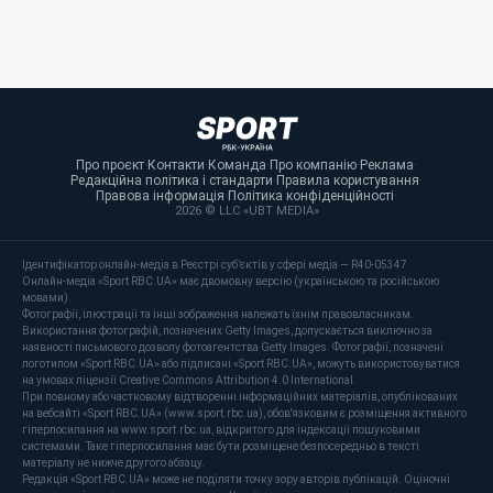
Про проєкт
·
Контакти
·
Команда
·
Про компанію
·
Реклама
·
Редакційна політика і стандарти
·
Правила користування
·
Правова інформація
·
Політика конфіденційності
·
2026 © LLC «UBT MEDIA»
Ідентифікатор онлайн-медіа в Реєстрі суб’єктів у сфері медіа — R40-05347
Онлайн-медіа «Sport RBC.UA» має двомовну версію (українською та російською
мовами).
Фотографії, ілюстрації та інші зображення належать їхнім правовласникам.
Використання фотографій, позначених Getty Images, допускається виключно за
наявності письмового дозволу фотоагентства Getty Images. Фотографії, позначені
логотипом «Sport RBC.UA» або підписані «Sport RBC.UA», можуть використовуватися
на умовах ліцензії Creative Commons Attribution 4.0 International.
При повному або частковому відтворенні інформаційних матеріалів, опублікованих
на вебсайті «Sport RBC.UA» (www.sport.rbc.ua), обов'язковим є розміщення активного
гіперпосилання на www.sport.rbc.ua, відкритого для індексації пошуковими
системами. Таке гіперпосилання має бути розміщене безпосередньо в тексті
матеріалу не нижче другого абзацу.
Редакція «Sport RBC.UA» може не поділяти точку зору авторів публікацій. Оціночні