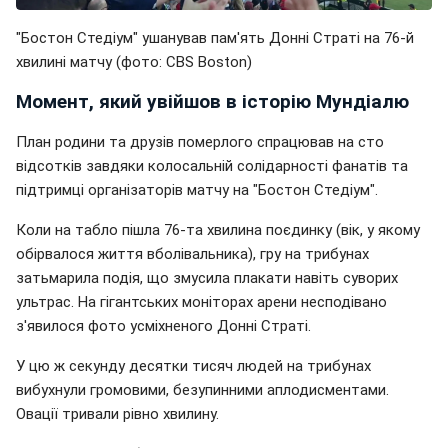
"Бостон Стедіум" ушанував пам'ять Донні Страті на 76-й
хвилині матчу (фото: CBS Boston)
Момент, який увійшов в історію Мундіалю
План родини та друзів померлого спрацював на сто
відсотків завдяки колосальній солідарності фанатів та
підтримці організаторів матчу на "Бостон Стедіум".
Коли на табло пішла 76-та хвилина поєдинку (вік, у якому
обірвалося життя вболівальника), гру на трибунах
затьмарила подія, що змусила плакати навіть суворих
ультрас. На гігантських моніторах арени несподівано
з'явилося фото усміхненого Донні Страті.
У цю ж секунду десятки тисяч людей на трибунах
вибухнули громовими, безупинними аплодисментами.
Овації тривали рівно хвилину.