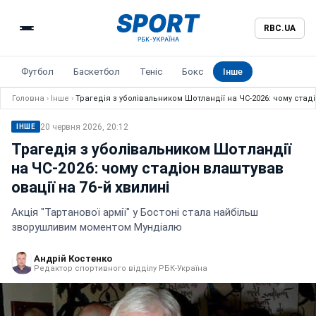
RBC.UA
Футбол
Баскетбол
Теніс
Бокс
Інше
Головна
›
Інше
›
Трагедія з уболівальником Шотландії на ЧС-2026: чому стаді
20 червня 2026, 20:12
ІНШЕ
Трагедія з уболівальником Шотландії
на ЧС-2026: чому стадіон влаштував
овації на 76-й хвилині
Акція "Тартанової армії" у Бостоні стала найбільш
зворушливим моментом Мундіалю
Андрій Костенко
Редактор спортивного відділу РБК-Україна