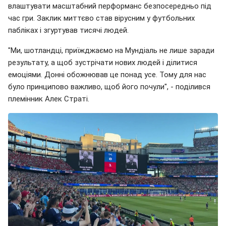
влаштувати масштабний перформанс безпосередньо під
час гри. Заклик миттєво став вірусним у футбольних
пабліках і згуртував тисячі людей.
"Ми, шотландці, приїжджаємо на Мундіаль не лише заради
результату, а щоб зустрічати нових людей і ділитися
емоціями. Донні обожнював це понад усе. Тому для нас
було принципово важливо, щоб його почули", - поділився
племінник Алек Страті.