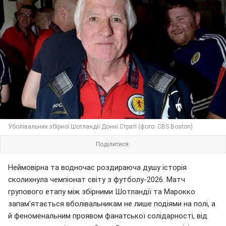
Уболівальник збірної Шотландії Донні Страті (фото: CBS Boston)
Поділитися:
Неймовірна та водночас роздираюча душу історія
сколихнула чемпіонат світу з футболу-2026. Матч
групового етапу між збірними Шотландії та Марокко
запам'ятається вболівальникам не лише подіями на полі, а
й феноменальним проявом фанатської солідарності, від