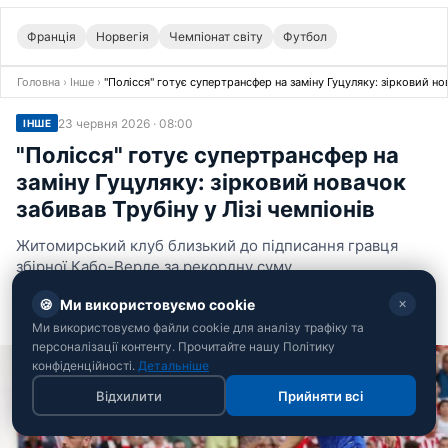
Франція
Норвегія
Чемпіонат світу
Футбол
Головна
›
Інше
›
"Полісся" готує супертрансфер на заміну Гуцуляку: зірковий нов
23 червня 2026 · 08:00
ІНШЕ
"Полісся" готує супертрансфер на
заміну Гуцуляку: зірковий новачок
забивав Трубіну у Лізі чемпіонів
Житомирський клуб близький до підписання гравця
збірної Кабо-Верде за рекордну суму
🍪
Ми використовуємо cookie
✕
Андрій Костенко
Редактор спортивного відділу РБК-Україна
Ми використовуємо файли cookie для аналізу трафіку та
персоналізації контенту. Прочитайте нашу Політику
конфіденційності.
Детальніше
Відхилити
Прийняти всі