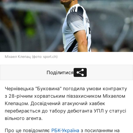
Міхаел Клепац (фото: sport.ch)
Поділитися
Чернівецька "Буковина" погодила умови контракту
з 28-річним хорватським півзахисником Міхаелом
Клепацом. Досвідчений атакуючий хавбек
перебирається до табору дебютанта УПЛ у статусі
вільного агента.
Про це повідомляє
РБК-Україна
з посиланням на