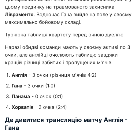
цьому поєдинку на травмованого захисника
Лівраменто
. Водночас Гана вийде на поле у своєму
максимально бойовому складі.
Турнірна таблиця квартету перед очною дуеллю
Наразі обидві команди мають у своєму активі по 3
очки, але англійці очолюють таблицю завдяки
кращій різниці забитих і пропущених м'ячів.
Англія
- 3 очки (різниця м'ячів 4:2)
Гана
- 3 очки (1:0)
Панама
- 0 очок (0:1)
Хорватія
- 2 очка (2:4)
Де дивитися трансляцію матчу Англія -
Гана