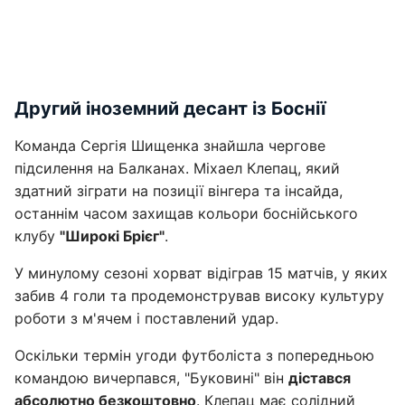
Другий іноземний десант із Боснії
Команда Сергія Шищенка знайшла чергове
підсилення на Балканах. Міхаел Клепац, який
здатний зіграти на позиції вінгера та інсайда,
останнім часом захищав кольори боснійського
клубу
"Широкі Брієг"
.
У минулому сезоні хорват відіграв 15 матчів, у яких
забив 4 голи та продемонстрував високу культуру
роботи з м'ячем і поставлений удар.
Оскільки термін угоди футболіста з попередньою
командою вичерпався, "Буковині" він
дістався
абсолютно безкоштовно
. Клепац має солідний