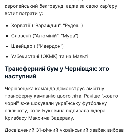
європейський бекграунд, адже за свою кар'єру
встиг пограти у:
Хорватії ("Вараждин", "Рудеш")
Словенії ("Алюміній", "Мура")
Швейцарії ("Ивердон")
Узбекистані (ОКМК) та на Мальті
Трансферний бум у Чернівцях: хто
наступний
Чернівецька команда демонструє амбітну
трансферну кампанію цього літа. Раніше "жовто-
чорні" вже шокували українську футбольну
спільноту, коли Буковина підписала лідера
Кривбасу Максима Задераку.
Досвідчений 31-річний український хавбек вибрав