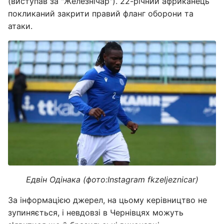
(виступав за "Железнічар"). 22-річний африканець
покликаний закрити правий фланг оборони та
атаки.
Едвін Одінака (фото:Instagram fkzeljeznicar)
За інформацією джерел, на цьому керівництво не
зупиняється, і невдовзі в Чернівцях можуть