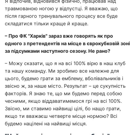
Я відпочив, відновився фізично, працював над
травмованою ногою у відпустці. Я вважаю, що
після гарного тренувального процесу все буде
складатися тільки краще й краще.
– Про ФК "Харків" зараз вже говорять як про
одного з претендентів на місце в єврокубковій зоні
за підсумками наступного сезону. Не рано?
– Можу сказати, що я на всі 100% вірю в наш клуб
та нашу команду. Ми зробимо все належне для
цього, будемо грати за емблему, вболівальників і
звісно ж, за наше місто. Результат – це сукупність
факторів. Я знаю те, що ми будемо перед собою
чесними, якщо віддаватимемося грі на всі 100%.
Звісно, ми ставимо найвищі цілі, бо нащо грати,
якщо ти вважаєш четверте місце нормою? Всі
будемо націлені на найвищі місця.