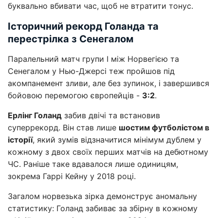
буквально вбивати час, щоб не втратити тонус.
Історичний рекорд Голанда та
перестрілка з Сенегалом
Паралельний матч групи I між Норвегією та
Сенегалом у Нью-Джерсі теж пройшов під
акомпанемент зливи, але без зупинок, і завершився
бойовою перемогою європейців -
3:2
.
Ерлінг Голанд
забив двічі та встановив
суперрекорд. Він став лише
шостим футболістом в
історії
, який зумів відзначитися мінімум дублем у
кожному з двох своїх перших матчів на дебютному
ЧС. Раніше таке вдавалося лише одиницям,
зокрема Гаррі Кейну у 2018 році.
Загалом норвезька зірка демонструє аномальну
статистику: Голанд забиває за збірну в кожному