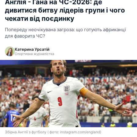
Англія - Гана на ЧС-2026: де
дивитися битву лідерів групи і чого
чекати від поєдинку
Попереду неочікувана загроза: що готують африканці
для фаворита ЧС?
Катерина Урсатій
Спортивна журналістка
Збірна Англії з футболу ( фото: instagram.com/england)