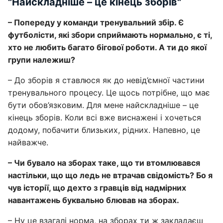
"Найскладніше – це кінець зборів"
– Попереду у команди тренувальний збір. Є
футболісти, які збори сприймають нормально, є ті,
хто не любить багато бігової роботи. А ти до якої
групи належиш?
– До зборів я ставлюся як до невід’ємної частини
тренувального процесу. Це щось потрібне, що має
бути обов’язковим. Для мене найскладніше – це
кінець зборів. Коли всі вже виснажені і хочеться
додому, побачити близьких, рідних. Напевно, це
найважче.
– Чи бувало на зборах таке, що ти втомлювався
настільки, що що ледь не втрачав свідомість? Бо я
чув історії, що дехто з гравців від надмірних
навантажень буквально блював на зборах.
– Ну це взагалі норма, на зборах ти ж закладаєш