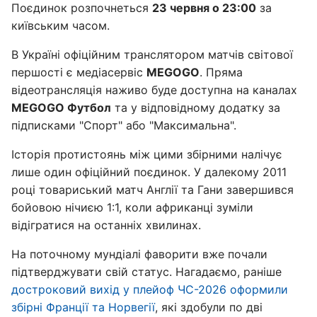
Поєдинок розпочнеться
23 червня о 23:00
за
київським часом.
В Україні офіційним транслятором матчів світової
першості є медіасервіс
MEGOGO
. Пряма
відеотрансляція наживо буде доступна на каналах
MEGOGO Футбол
та у відповідному додатку за
підписками "Спорт" або "Максимальна".
Історія протистоянь між цими збірними налічує
лише один офіційний поєдинок. У далекому 2011
році товариський матч Англії та Гани завершився
бойовою нічиєю 1:1, коли африканці зуміли
відігратися на останніх хвилинах.
На поточному мундіалі фаворити вже почали
підтверджувати свій статус. Нагадаємо, раніше
достроковий вихід у плейоф ЧС-2026 оформили
збірні Франції та Норвегії
, які здобули по дві