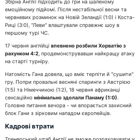
Збірна Англії підходить до гри на шаленому
емоційному підйомі. Після нестабільної весни та
червневих розминок на Новій Зеландії (1:0) і Коста-
Риці (3:0), "Леви" влаштували справжнє шоу в
першому турі ЧС.
17 червня англійці
впевнено розбили Хорватію з
рахунком 4:2
, продемонструвавши найкращу атаку
на старті турніру.
Натомість Гана довела, що вміє терпіти й "сушити"
гру. Попри провальні весняні спаринги з Австрією
(1:5) та Німеччиною (1:2), 18 червня африканці
сенсаційно
мінімально здолали Панаму (1:0)
.
Головне питання вечора - чи впорається захисний
блок Гани з зірковим нападом європейців.
Кадрові втрати
Тренерський штаб Англії не зможе розраховувати у