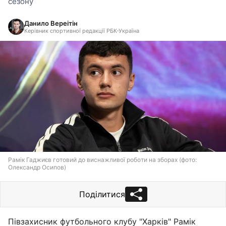
сезону
Данило Вереітін
Керівник спортивної редакції РБК-Україна
Рамік Гаджиєв готовий до виснажливої роботи на зборах (фото:
Олександр Осипов)
Поділитися
Півзахисник футбольного клубу "Харків" Рамік