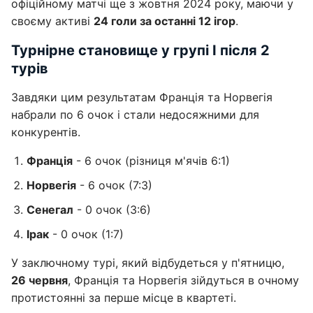
офіційному матчі ще з жовтня 2024 року, маючи у
своєму активі
24 голи за останні 12 ігор
.
Турнірне становище у групі I після 2
турів
Завдяки цим результатам Франція та Норвегія
набрали по 6 очок і стали недосяжними для
конкурентів.
Франція
- 6 очок (різниця м'ячів 6:1)
Норвегія
- 6 очок (7:3)
Сенегал
- 0 очок (3:6)
Ірак
- 0 очок (1:7)
У заключному турі, який відбудеться у п'ятницю,
26 червня
, Франція та Норвегія зійдуться в очному
протистоянні за перше місце в квартеті.