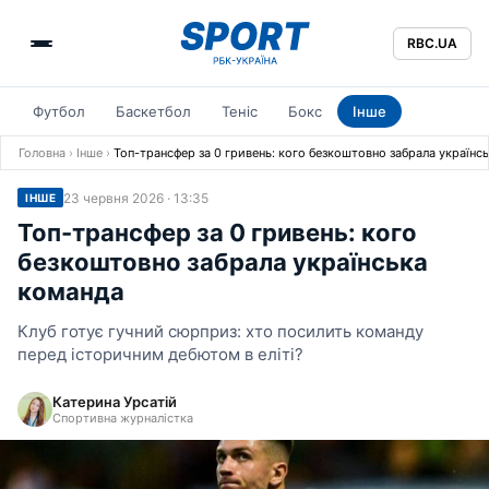
RBC.UA
Футбол
Баскетбол
Теніс
Бокс
Інше
Головна
›
Інше
›
Топ-трансфер за 0 гривень: кого безкоштовно забрала українс
23 червня 2026 · 13:35
ІНШЕ
Топ-трансфер за 0 гривень: кого
безкоштовно забрала українська
команда
Клуб готує гучний сюрприз: хто посилить команду
перед історичним дебютом в еліті?
Катерина Урсатій
Спортивна журналістка