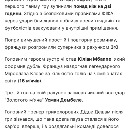
першого тайму гру зупинили
понад ніж на дві
години
. Згідно з безпековими правилами ФІФА,
через удари блискавок поблизу арени глядачів та
футболістів евакуювали у внутрішні приміщення.
Попри вимушений простій і повторну розминку,
французи розгромили суперника з рахунком
3:0
.
Головним героєм зустрічі став
Кіліан Мбаппе
, який
оформив дубль. Француз наздогнав легендарного
Мірослава Клозе за кількістю голів на чемпіонатах
світу (
16 м'ячів
).
Третій гол на свій рахунок записав чинний володар
"Золотого м'яча"
Усман Дембеле
.
Головний тренер триколорових Дідьє Дешам після
гри зізнався, що така довга пауза сталася в його
кар'єрі вперше, і в роздягальні команді довелося