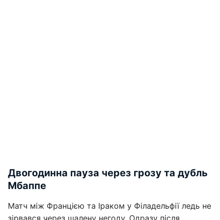
Двогодинна пауза через грозу та дубль
Мбаппе
Матч між Францією та Іраком у Філадельфії ледь не
зірвався через шалену негоду. Одразу після