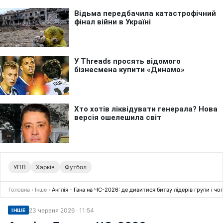
УПЛ
Харків
Футбол
Головна
›
Інше
›
Англія - Гана на ЧС-2026: де дивитися битву лідерів групи і чо
23 червня 2026 · 11:54
ІНШЕ