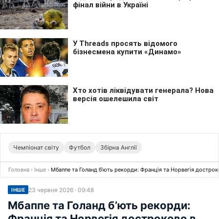
Чемпіонат світу
Футбол
Збірна Англії
Головна
›
Інше
›
Мбаппе та Голанд бʼють рекорди: Франція та Норвегія достро
23 червня 2026 · 09:48
ІНШЕ
Мбаппе та Голанд бʼють рекорди:
Франція та Норвегія достроково в