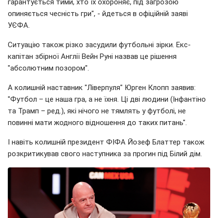
гарантується тими, хто їх охороняє, під загрозою
опиняється чесність гри", - йдеться в офіційній заяві
УЄФА.
Ситуацію також різко засудили футбольні зірки. Екс-
капітан збірної Англії Вейн Руні назвав це рішення
"абсолютним позором".
А колишній наставник "Ліверпуля" Юрген Клопп заявив:
"Футбол – це наша гра, а не їхня. Ці дві людини (Інфантіно
та Трамп – ред.), які нічого не тямлять у футболі, не
повинні мати жодного відношення до таких питань".
І навіть колишній президент ФІФА Йозеф Блаттер також
розкритикував свого наступника за прогин під Білий дім.