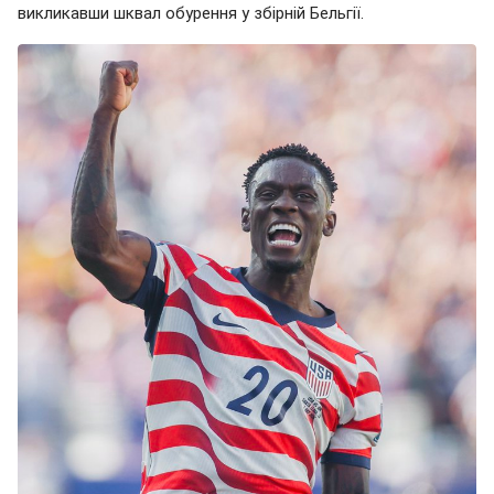
викликавши шквал обурення у збірній Бельгії.