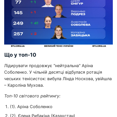
Що у топ-10
Лідирувати продовжує "нейтральна" Аріна
Соболенко. У чільній десятці відбулася ротація
чеських тенісисток: вибула Лінда Носкова, увійшла
– Кароліна Мухова.
Топ-10 світового рейтингу:
(1). Аріна Соболенко
(2). Єлена Рибакіна (Казахстан)