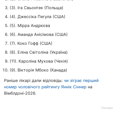
(3). Іга Свьонтек (Польща)
(4). Джессіка Пегула (США)
(5). Мірра Андрєєва
(6). Аманда Анісімова (США)
(7). Коко Гофф (США)
(8). Еліна Світоліна (Україна)
(11). Кароліна Мухова (Чехія)
(9). Вікторія Мбоко (Канада)
Раніше лікарі дали відповідь:
чи зіграє перший
номер чоловічого рейтингу Яннік Сіннер
на
Вімблдоні-2026.