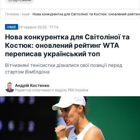
Головна
›
Інше
›
Нова конкурентка для Світоліної та Костюк: оновлений рейтин
29 червня 2026 · 11:14
ІНШЕ
Нова конкурентка для Світоліної та
Костюк: оновлений рейтинг WTA
переписав український топ
Вітчизняні тенісистки дізналися свої позиції перед
стартом Вімблдона
Андрій Костенко
Редактор спортивного відділу РБК-Україна