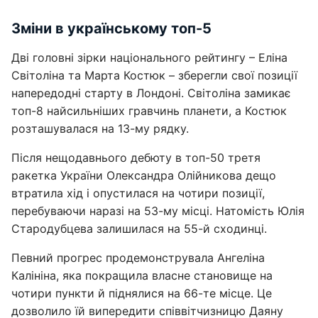
Зміни в українському топ-5
Дві головні зірки національного рейтингу – Еліна
Світоліна та Марта Костюк – зберегли свої позиції
напередодні старту в Лондоні. Світоліна замикає
топ-8 найсильніших гравчинь планети, а Костюк
розташувалася на 13-му рядку.
Після нещодавнього дебюту в топ-50 третя
ракетка України Олександра Олійникова дещо
втратила хід і опустилася на чотири позиції,
перебуваючи наразі на 53-му місці. Натомість Юлія
Стародубцева залишилася на 55-й сходинці.
Певний прогрес продемонструвала Ангеліна
Калініна, яка покращила власне становище на
чотири пункти й піднялися на 66-те місце. Це
дозволило їй випередити співвітчизницю Даяну