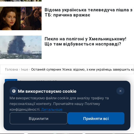
Головна
›
Інше
›
Останній суперник Усика: відомо, з ким українець завершить к
29 червня 2026 · 10:07
ІНШЕ
Останній суперник Усика: відомо, з
🍪
Ми використовуємо cookie
✕
ким українець завершить кар'єру
Ми використовуємо файли cookie для аналізу трафіку та
персоналізації контенту. Прочитайте нашу Політику
конфіденційності.
Детальніше
Мета легенди – "зачистити" епоху
Відхилити
Прийняти всі
Андрій Костенко
Редактор спортивного відділу РБК-Україна