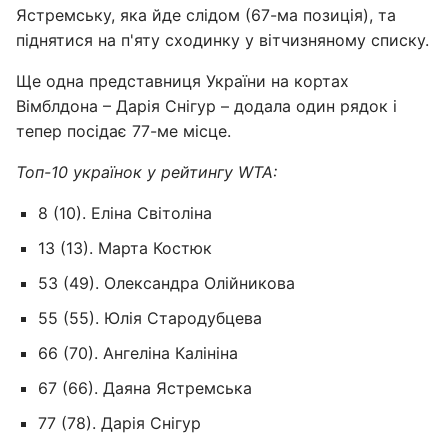
Ястремську, яка йде слідом (67-ма позиція), та
піднятися на п'яту сходинку у вітчизняному списку.
Ще одна представниця України на кортах
Вімблдона – Дарія Снігур – додала один рядок і
тепер посідає 77-ме місце.
Топ-10 українок у рейтингу WTA:
8 (10). Еліна Світоліна
13 (13). Марта Костюк
53 (49). Олександра Олійникова
55 (55). Юлія Стародубцева
66 (70). Ангеліна Калініна
67 (66). Даяна Ястремська
77 (78). Дарія Снігур