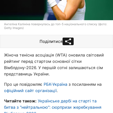
Ангеліна Калініна повернулась до топ-5 національного списку (фото:
Getty Images)
Поділитися
Жіноча тенісна асоціація (WTA) оновила світовий
рейтинг перед стартом основної сітки
Вімблдону-2026. У першій сотні залишаються сім
представниць України.
Про це повідомляє
РБК-Україна
з посиланням на
офіційний сайт організації
.
Читайте також:
Українське дербі на старті та
битва з "нейтральною": сюрпризи жеребкування