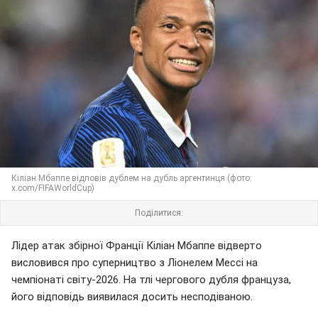
Кіліан Мбаппе відповів дублем на дубль аргентинця (фото:
x.com/FIFAWorldCup)
Поділитися:
Лідер атак збірної Франції Кіліан Мбаппе відверто
висловився про суперництво з Ліонелем Мессі на
чемпіонаті світу-2026. На тлі чергового дубля француза,
його відповідь виявилася досить несподіваною.