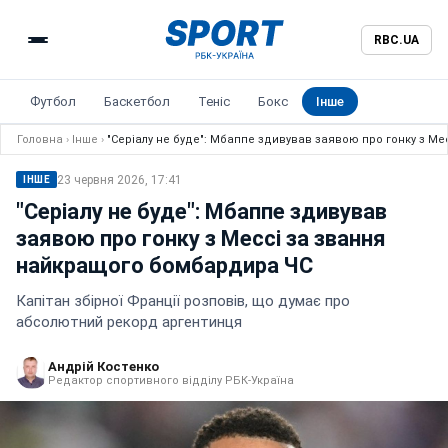
RBC.UA
Футбол
Баскетбол
Теніс
Бокс
Інше
Головна
›
Інше
›
"Серіалу не буде": Мбаппе здивував заявою про гонку з М
23 червня 2026, 17:41
ІНШЕ
"Серіалу не буде": Мбаппе здивував
заявою про гонку з Мессі за звання
найкращого бомбардира ЧС
Капітан збірної Франції розповів, що думає про
абсолютний рекорд аргентинця
Андрій Костенко
Редактор спортивного відділу РБК-Україна