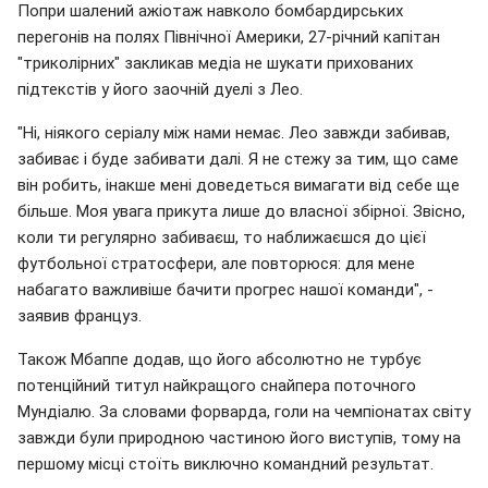
Попри шалений ажіотаж навколо бомбардирських
перегонів на полях Північної Америки, 27-річний капітан
"триколірних" закликав медіа не шукати прихованих
підтекстів у його заочній дуелі з Лео.
"Ні, ніякого серіалу між нами немає. Лео завжди забивав,
забиває і буде забивати далі. Я не стежу за тим, що саме
він робить, інакше мені доведеться вимагати від себе ще
більше. Моя увага прикута лише до власної збірної. Звісно,
коли ти регулярно забиваєш, то наближаєшся до цієї
футбольної стратосфери, але повторюся: для мене
набагато важливіше бачити прогрес нашої команди", -
заявив француз.
Також Мбаппе додав, що його абсолютно не турбує
потенційний титул найкращого снайпера поточного
Мундіалю. За словами форварда, голи на чемпіонатах світу
завжди були природною частиною його виступів, тому на
першому місці стоїть виключно командний результат.