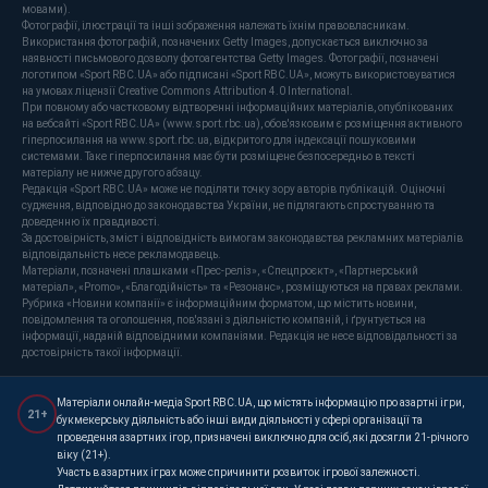
мовами).
Фотографії, ілюстрації та інші зображення належать їхнім правовласникам.
Використання фотографій, позначених Getty Images, допускається виключно за
наявності письмового дозволу фотоагентства Getty Images. Фотографії, позначені
логотипом «Sport RBC.UA» або підписані «Sport RBC.UA», можуть використовуватися
на умовах ліцензії Creative Commons Attribution 4.0 International.
При повному або частковому відтворенні інформаційних матеріалів, опублікованих
на вебсайті «Sport RBC.UA» (www.sport.rbc.ua), обов'язковим є розміщення активного
гіперпосилання на www.sport.rbc.ua, відкритого для індексації пошуковими
системами. Таке гіперпосилання має бути розміщене безпосередньо в тексті
матеріалу не нижче другого абзацу.
Редакція «Sport RBC.UA» може не поділяти точку зору авторів публікацій. Оціночні
судження, відповідно до законодавства України, не підлягають спростуванню та
доведенню їх правдивості.
За достовірність, зміст і відповідність вимогам законодавства рекламних матеріалів
відповідальність несе рекламодавець.
Матеріали, позначені плашками «Прес-реліз», «Спецпроєкт», «Партнерський
матеріал», «Promo», «Благодійність» та «Резонанс», розміщуються на правах реклами.
Рубрика «Новини компанії» є інформаційним форматом, що містить новини,
повідомлення та оголошення, пов'язані з діяльністю компаній, і ґрунтується на
інформації, наданій відповідними компаніями. Редакція не несе відповідальності за
достовірність такої інформації.
Матеріали онлайн-медіа Sport RBC.UA, що містять інформацію про азартні ігри,
21+
букмекерську діяльність або інші види діяльності у сфері організації та
проведення азартних ігор, призначені виключно для осіб, які досягли 21-річного
віку (21+).
Участь в азартних іграх може спричинити розвиток ігрової залежності.