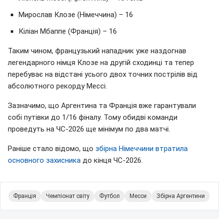
Мирослав Клозе (Німеччина) – 16
Кіліан Мбаппе (Франція) – 16
Таким чином, французький нападник уже наздогнав
легендарного німця Клозе на другій сходинці та тепер
перебуває на відстані усього двох точних пострілів від
абсолютного рекорду Мессі.
Зазначимо, що Аргентина та Франція вже гарантували
собі путівки до 1/16 фіналу. Тому обидві команди
проведуть на ЧС-2026 ще мінімум по два матчі.
Раніше стало відомо, що
збірна Німеччини втратила
основного захисника
до кінця ЧС-2026.
Франція
Чемпіонат світу
Футбол
Месси
Збірна Аргентини