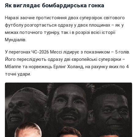
Як виглядає бомбардирська гонка
Наразі заочне протистояння двох суперзірок світового
футболу розгортається одразу у двох площинах – як у
межах поточного турніру, так і в розрізі всієї історії
Мундіалів.
У перегонах ЧС-2026 Мессі лідирує з показником – 5 голів.
Його переслідують одразу дві європейські суперзірки –
Мбаппе та норвежець Ерлінг Холанд, на рахунку яких по 4
точні удари.