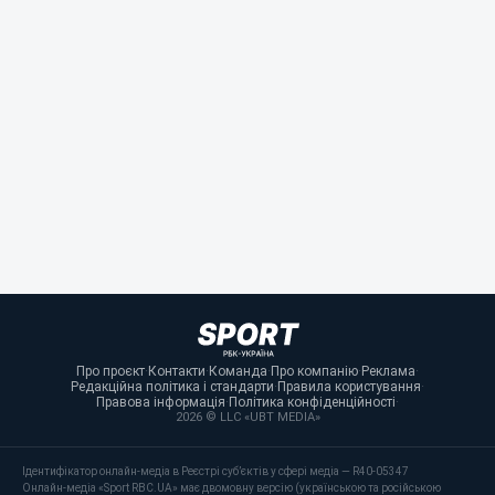
Про проєкт
·
Контакти
·
Команда
·
Про компанію
·
Реклама
·
Редакційна політика і стандарти
·
Правила користування
·
Правова інформація
·
Політика конфіденційності
·
2026 © LLC «UBT MEDIA»
Ідентифікатор онлайн-медіа в Реєстрі суб’єктів у сфері медіа — R40-05347
Онлайн-медіа «Sport RBC.UA» має двомовну версію (українською та російською