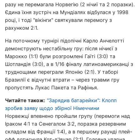
разу не перемагала Норвегію (2 нічиї та 2 поразки).
Єдина їхня зустріч на Мундіалях відбулася у 1998
році, і тоді "вікінги" святкували перемогу з
рахунком 2:1.
На поточному турнірі підопічні Карло Анчелотті
демонструють нестабільну гру: після нічиєї з
Марокко (1:1) були розгромлені Гаїті (3:0) та
Шотландія (3:0), а в 1/16 фіналу латиноамериканці з
труднощами переграли Японію (2:1). У таборі
Бразилії є відчутні втрати – через травми гру
пропустять Лукас Пакета та Рафінья.
Читайте також:
"Зарядив батарейки": Клопп
зробив заяву щодо збірної Німеччини
Норвежці впевнено пройшли групу (перемоги над
Іраком 4:1 та Сенегалом 3:2, поразка резервним
складом від Франції 1:4), а в першому раунді плей-
офф дотиснула Кот-д'Івуар (2:1). Головна ударна