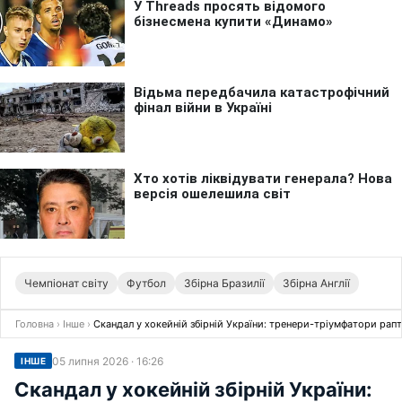
Чемпіонат світу
Футбол
Збірна Бразилії
Збірна Англії
Головна
›
Інше
›
Скандал у хокейній збірній України: тренери-тріумфатори рап
05 липня 2026 · 16:26
ІНШЕ
Скандал у хокейній збірній України: