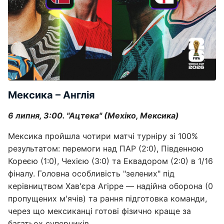
Мексика – Англія
6 липня, 3:00. "Ацтека" (Мехіко, Мексика)
Мексика пройшла чотири матчі турніру зі 100%
результатом: перемоги над ПАР (2:0), Південною
Кореєю (1:0), Чехією (3:0) та Еквадором (2:0) в 1/16
фіналу. Головна особливість "зелених" під
керівництвом Хав'єра Агірре — надійна оборона (0
пропущених м'ячів) та рання підготовка команди,
через що мексиканці готові фізично краще за
багатьох суперників.