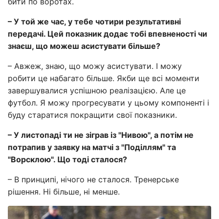
бити по воротах.
– У той же час, у тебе чотири результативні
передачі. Цей показник додає тобі впевненості чи
знаєш, що можеш асистувати більше?
– Авжеж, знаю, що можу асистувати. І можу
робити це набагато більше. Якби ще всі моменти
завершувалися успішною реалізацією. Але це
футбол. Я можу прогресувати у цьому компоненті і
буду старатися покращити свої показники.
– У листопаді ти не зіграв із "Нивою", а потім не
потрапив у заявку на матчі з "Поділлям" та
"Ворсклою". Що тоді сталося?
– В принципі, нічого не сталося. Тренерське
рішення. Ні більше, ні менше.