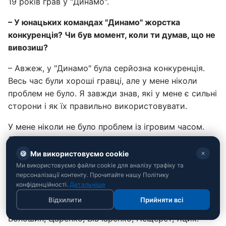
19 років грав у "Динамо".
– У юнацьких командах "Динамо" жорстка
конкуренція? Чи був момент, коли ти думав, що не
вивозиш?
– Авжеж, у "Динамо" була серйозна конкуренція.
Весь час були хороші гравці, але у мене ніколи
проблем не було. Я завжди знав, які у мене є сильні
сторони і як їх правильно використовувати.
У мене ніколи не було проблем із ігровим часом.
Завжди був основним гравцем, тому таких думок,
на кшталт, що щось не виходить, у мене не було.
🍪
Ми використовуємо cookie
✕
Ми використовуємо файли cookie для аналізу трафіку та
– З ким із нинішніх гравців "Динамо" ти грав разом у
персоналізації контенту. Прочитайте нашу Політику
юнацьких командах?
конфіденційності.
Детальніше
Відхилити
Прийняти всі
– З нинішніх гравців я виступав з багатьма: Бражко,
Волошин, Царенко, Вівчаренко, Нещерет, Яцик.