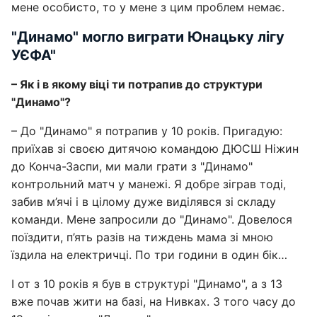
мене особисто, то у мене з цим проблем немає.
"Динамо" могло виграти Юнацьку лігу
УЄФА"
– Як і в якому віці ти потрапив до структури
"Динамо"?
– До "Динамо" я потрапив у 10 років. Пригадую:
приїхав зі своєю дитячою командою ДЮСШ Ніжин
до Конча-Заспи, ми мали грати з "Динамо"
контрольний матч у манежі. Я добре зіграв тоді,
забив м’ячі і в цілому дуже виділявся зі складу
команди. Мене запросили до "Динамо". Довелося
поїздити, п’ять разів на тиждень мама зі мною
їздила на електричці. По три години в один бік…
І от з 10 років я був в структурі "Динамо", а з 13
вже почав жити на базі, на Нивках. З того часу до