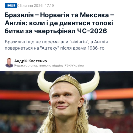
05 липня 2026 · 17:19
ІНШЕ
Бразилія – Норвегія та Мексика –
Англія: коли і де дивитися топові
битви за чвертьфінал ЧС-2026
Бразильці ще не перемагали "вікінгів", а Англія
повернеться на "Ацтеку" після драми 1986-го
Андрій Костенко
Редактор спортивного відділу РБК-Україна