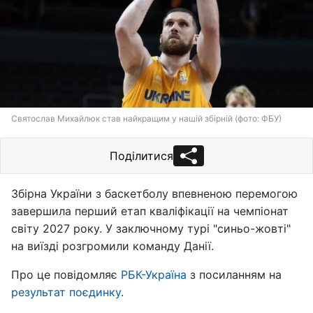
Святослав Михайлюк став найкращим у нашій збірній (фото: ФБУ)
Поділитися
Збірна України з баскетболу впевненою перемогою
завершила перший етап кваліфікації на чемпіонат
світу 2027 року. У заключному турі "синьо-жовті"
на виїзді розгромили команду Данії.
Про це повідомляє
РБК-Україна
з посиланням на
результат поєдинку
.