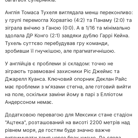
Англія Томаса Тухеля виглядала менш переконливо:
у групі перемогла Хорватію (4:2) та Панаму (2:0) та
зіграла внічию з Ганою (0:0). А в 1/16 та мінімально
здолала ДР Конго (2:1) завдяки дублю Гаррі Кейна.
Тухель суттєво перебудував гру команди,
зробивши її гнучкішою, але прагматичнішою.
У англійців є проблеми зі складом: точно не
зіграють травмовані захисники Ріс Джеймс та
Джарелл Куанса. Ключовий опорник Деклан Райс
має проблеми з м'язами стегна, але готовий вийти
на поле, оскільки заміни йому в парі з Елліотом
Андерсоном немає.
Додатковою перевагою для Мексики стане стадіон
"Ацтека", розташований на висоті 2200 метрів над
рівнем моря, де гостям буде значно важче
витримувати темп через брак кисню. До слова,