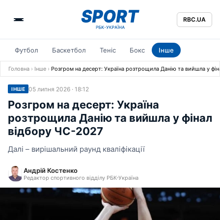
RBC.UA
Футбол
Баскетбол
Теніс
Бокс
Інше
Головна
›
Інше
›
Розгром на десерт: Україна розтрощила Данію та вийшла у фі
05 липня 2026 · 18:12
ІНШЕ
Розгром на десерт: Україна
розтрощила Данію та вийшла у фінал
відбору ЧС-2027
Далі – вирішальний раунд кваліфікації
Андрій Костенко
Редактор спортивного відділу РБК-Україна