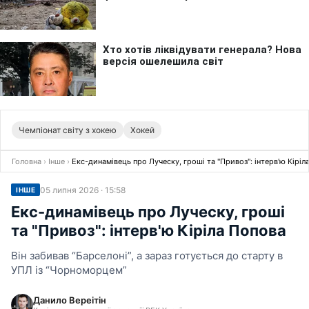
Чемпіонат світу з хокею
Хокей
Головна
›
Інше
›
Екс-динамівець про Луческу, гроші та "Привоз": інтерв'ю Кіріл
05 липня 2026 · 15:58
ІНШЕ
Екс-динамівець про Луческу, гроші
та "Привоз": інтерв'ю Кіріла Попова
Він забивав “Барселоні”, а зараз готується до старту в
УПЛ із “Чорноморцем”
Данило Вереітін