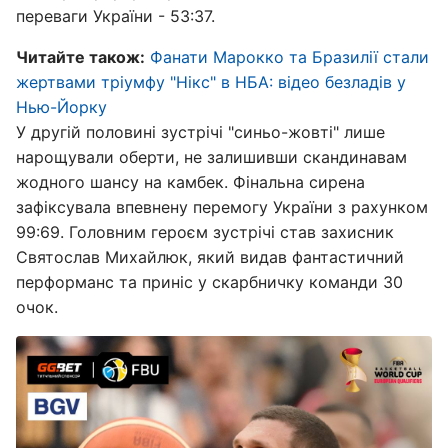
переваги України - 53:37.
Читайте також:
Фанати Марокко та Бразилії стали
жертвами тріумфу "Нікс" в НБА: відео безладів у
Нью-Йорку
У другій половині зустрічі "синьо-жовті" лише
нарощували оберти, не залишивши скандинавам
жодного шансу на камбек. Фінальна сирена
зафіксувала впевнену перемогу України з рахунком
99:69. Головним героєм зустрічі став захисник
Святослав Михайлюк, який видав фантастичний
перформанс та приніс у скарбничку команди 30
очок.