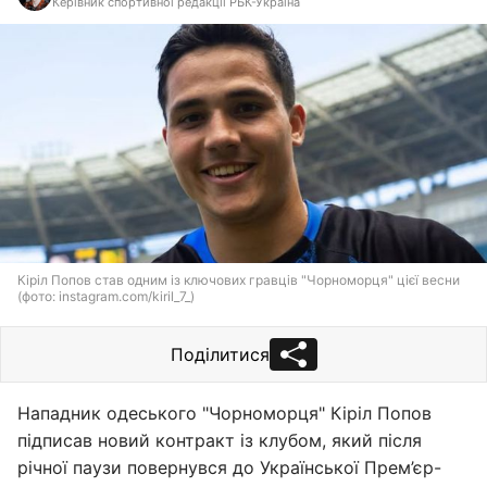
Керівник спортивної редакції РБК-Україна
Кіріл Попов став одним із ключових гравців "Чорноморця" цієї весни
(фото: instagram.com/kiril_7_)
Поділитися
Нападник одеського "Чорноморця" Кіріл Попов
підписав новий контракт із клубом, який після
річної паузи повернувся до Української Прем’єр-