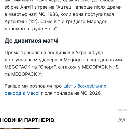
збірна Англії зіграє на "Ацтеці" вперше після драми
в чвертьфіналі ЧС-1986, коли вона поступилася
Аргентині (1:2). Саме в тій грі Дієго Марадоні
допомогла "рука Бога".
Де дивитися матчі
Пряма трансляція поєдинків в Україні буде
доступна на медіасервісі Megogo за передплатами
MEGOPACK та "Спорт", а також у MEGOPACK N+S
та MEGOPACK Y.
Раніше ми розповіли про
шість божевільних
рекордів Мессі
після трилера на ЧС-2026.