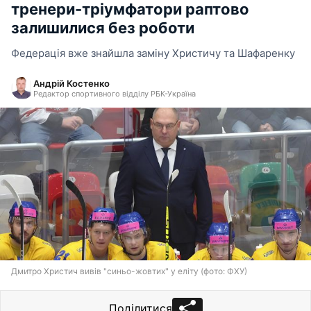
тренери-тріумфатори раптово
залишилися без роботи
Федерація вже знайшла заміну Христичу та Шафаренку
Андрій Костенко
Редактор спортивного відділу РБК-Україна
Дмитро Христич вивів "синьо-жовтих" у еліту (фото: ФХУ)
Поділитися