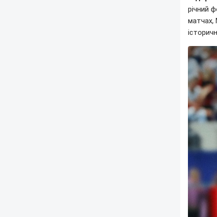
річний ф
матчах, 
історичн