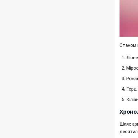
Станом н
Ліоне
Мірос
Ронал
Герд 
Кіліа
Хроно
Шлях арг
десятилі