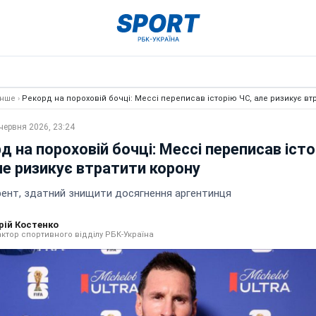
Інше
›
Рекорд на пороховій бочці: Мессі переписав історію ЧС, але ризикує вт
червня 2026, 23:24
д на пороховій бочці: Мессі переписав іст
ле ризикує втратити корону
рент, здатний знищити досягнення аргентинця
рій Костенко
ктор спортивного відділу РБК-Україна