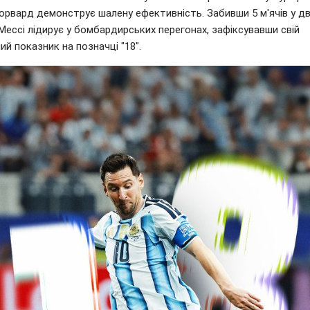
орвард демонструє шалену ефективність. Забивши 5 м'ячів у д
Мессі лідирує у бомбардирських перегонах, зафіксувавши свій
ий показник на позначці "18".