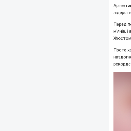
Аргентин
лідерств
Перед по
м'ячів, 
Жюстом
Проте х
наздогна
рекордс