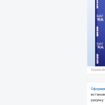
Ліонель М
Оформив
встанови
рахунку 