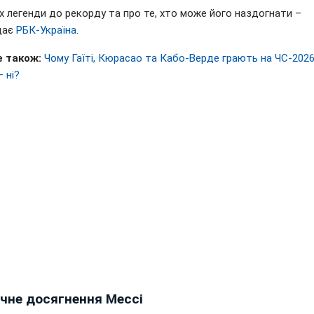
х легенди до рекорду та про те, хто може його наздогнати –
дає
РБК-Україна
.
 також:
Чому Гаїті, Кюрасао та Кабо-Верде грають на ЧС-2026
– ні?
ичне досягнення Мессі