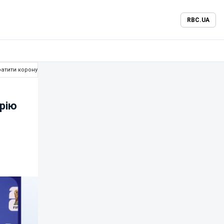
RBC.UA
ратити корону
орію