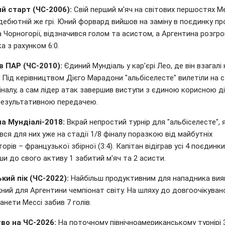
й старт (ЧС-2006):
Свій перший м'яч на світових першостях М
дебютній же грі. Юний форвард вийшов на заміну в поєдинку пр
а Чорногорії, відзначився голом та асистом, а Аргентина розгр
а з рахунком 6:0.
в ПАР (ЧС-2010):
Єдиний Мундіаль у кар'єрі Лео, де він взагалі 
 Під керівництвом Дієго Марадони "альбіселесте" вилетіли на с
іналу, а сам лідер атак завершив виступи з єдиною корисною д
результативною передачею.
на Мундіалі-2018:
Вкрай непростий турнір для "альбіселесте", 
ся для них уже на стадії 1/8 фіналу поразкою від майбутніх
орів – французької збірної (3:4). Капітан відіграв усі 4 поєдинки
и до свого активу 1 забитий м'яч та 2 асисти.
кий пік (ЧС-2022):
Найбільш продуктивним для нападника вия
ний для Аргентини чемпіонат світу. На шляху до довгоочікуван
анети Мессі забив 7 голів.
во на ЧС-2026:
На поточному північноамериканському турнірі 