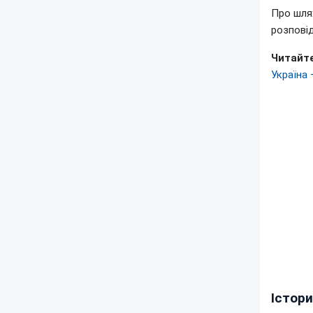
Про шля
розпові
Читайте
Україна 
Істор