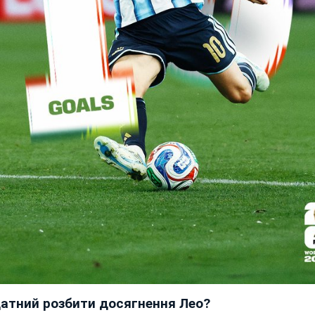
датний розбити досягнення Лео?