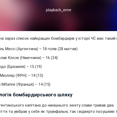
а зараз список найкращих бомбардирів у історії ЧС має такий 
ль Мессі (Аргентина) – 18 голів (28 матчів)
лав Клозе (Німеччина) – 16 (24)
до (Бразилія) – 15 (19)
Мюллер (ФРН) – 14 (13)
н Мбаппе (Франція) – 14 (15)
логія бомбардирського шляху
ентинського капітана до нинішнього зеніту слави тривав два
ття та увібрав у себе як тріумфальні, так і відверто посушливі т