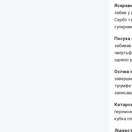
Яскрави
забив у 
Сербії т
суперник
Посуха 
забивав.
чвертьф
однією 
Осічка 
завершив
тріумфат
записавш
Катарсь
перемож
кубка пл
Лідерст