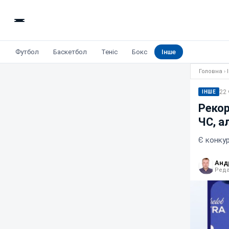
Футбол
Баскетбол
Теніс
Бокс
Інше
Головна
›
22 
ІНШЕ
Рекор
ЧС, а
Є конку
Анд
Реда