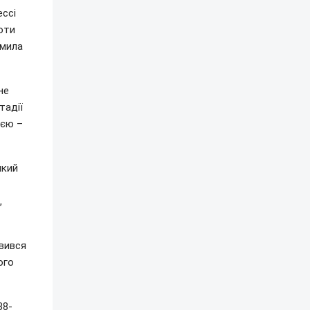
ессі
оти
омила
не
тадії
ією –
який
,
вився
ого
38-