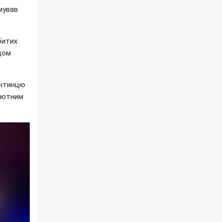
мував
битих
рдом
ентинцю
олютним