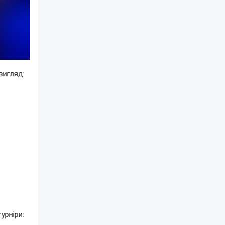
вигляд:
урніри: