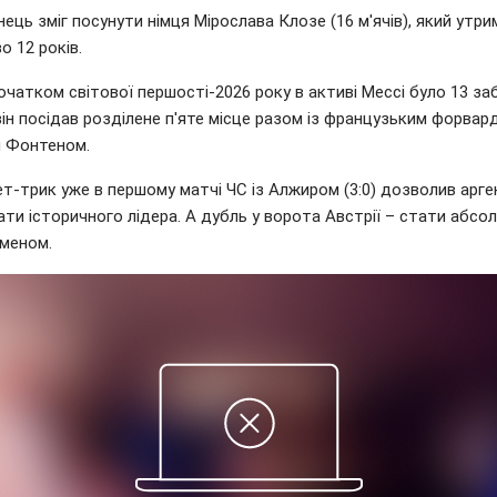
ець зміг посунути німця Мірослава Клозе (16 м'ячів), який утри
о 12 років.
чатком світової першості-2026 року в активі Мессі було 13 за
і він посідав розділене п'яте місце разом із французьким форва
 Фонтеном.
ет-трик уже в першому матчі ЧС із Алжиром (3:0) дозволив арг
ти історичного лідера. А дубль у ворота Австрії – стати абс
меном.