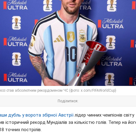
ессі став абсолютним рекордсменом ЧС (фото: x.com/FIFAWorldCup)
Поділитися:
ши дубль у ворота збірної Австрії
лідер чинних чемпіонів світу
в історичний рекорд Мундіалів за кількістю голів. Тепер на йог
18 точних пострілів.