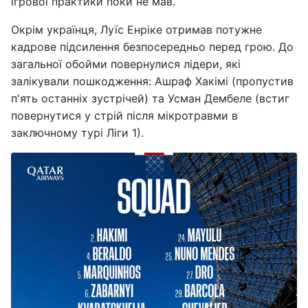
ігрової практики поки не мав.
Окрім українця, Луїс Енріке отримав потужне
кадрове підсилення безпосередньо перед грою. До
загальної обойми повернулися лідери, які
залікували пошкодження: Ашраф Хакімі (пропустив
п'ять останніх зустрічей) та Усман Дембеле (встиг
повернутися у стрій після мікротравми в
заключному турі Ліги 1).