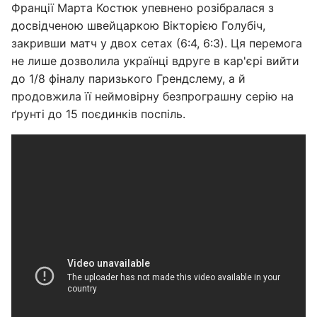
Франції Марта Костюк упевнено розібралася з
досвідченою швейцаркою Вікторією Голубіч,
закривши матч у двох сетах (6:4, 6:3). Ця перемога
не лише дозволила українці вдруге в кар'єрі вийти
до 1/8 фіналу паризького Грендслему, а й
продовжила її неймовірну безпрограшну серію на
ґрунті до 15 поєдинків поспіль.