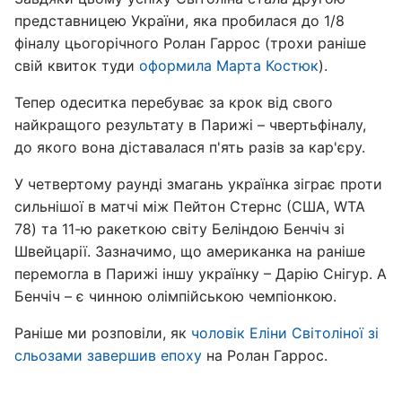
представницею України, яка пробилася до 1/8
фіналу цьогорічного Ролан Гаррос (трохи раніше
свій квиток туди
оформила Марта Костюк
).
Тепер одеситка перебуває за крок від свого
найкращого результату в Парижі – чвертьфіналу,
до якого вона діставалася п'ять разів за кар'єру.
У четвертому раунді змагань українка зіграє проти
сильнішої в матчі між Пейтон Стернс (США, WTA
78) та 11-ю ракеткою світу Беліндою Бенчіч зі
Швейцарії. Зазначимо, що американка на раніше
перемогла в Парижі іншу українку – Дарію Снігур. А
Бенчіч – є чинною олімпійською чемпіонкою.
Раніше ми розповіли, як
чоловік Еліни Світоліної зі
сльозами завершив епоху
на Ролан Гаррос.