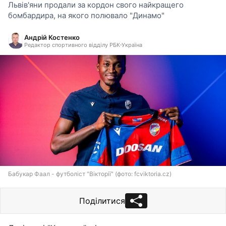
Львів'яни продали за кордон свого найкращего
бомбардира, на якого полювало "Динамо"
Андрій Костенко
Редактор спортивного відділу РБК-Україна
Бабукар Фаал - футболіст "Вікторії" (фото: fcviktoria.cz)
Поділитися