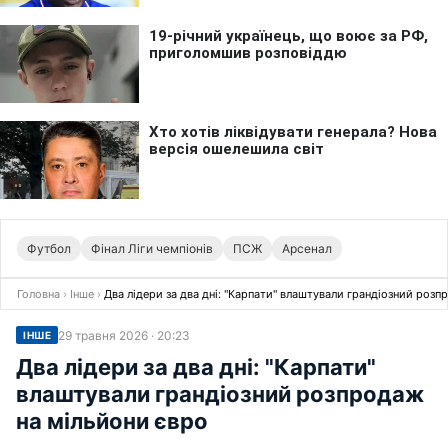
Футбол
Фінал Ліги чемпіонів
ПСЖ
Арсенал
Головна
›
Інше
›
Два лідери за два дні: "Карпати" влаштували грандіозний розп
29 травня 2026 · 20:23
ІНШЕ
Два лідери за два дні: "Карпати"
влаштували грандіозний розпродаж
на мільйони євро