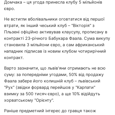
Домчака – ця угода принесла клубу 5 мільйонів
євро.
Не встигли вболівальники оговтатися від першої
втрати, як інший чеський клуб – "Вікторія" з
Пльзені офіційно активував клаусулу, прописану в
контракті 23-річного Бабукара Фаала. Сума викупу
становила 3 мільйони євро, а сам африканський
нападник підписав із новим клубом чотирирічний
контракт.
Варто зазначити, що львів'яни отримають не всю
суму: за попередніми угодами, 50% від продажу
Фаала забере його колишній клуб – львівський
"Рух" (звідки форвард перейшов у "Карпати"
взимку за 500 тисяч євро), а ще 10% відійдуть
хорватському "Орієнту".
Раніше предметний інтерес до гравця також