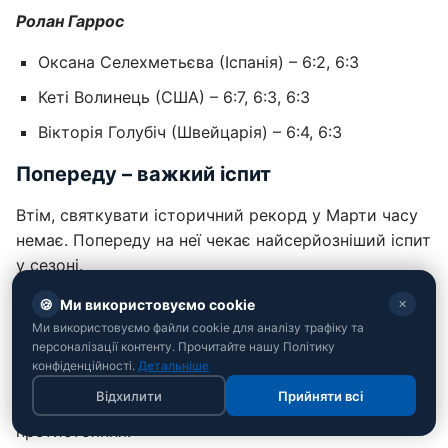
Ролан Гаррос
Оксана Селехметьєва (Іспанія) – 6:2, 6:3
Кеті Волинець (США) – 6:7, 6:3, 6:3
Вікторія Голубіч (Швейцарія) – 6:4, 6:3
Попереду – важкий іспит
Втім, святкувати історичний рекорд у Марти часу
немає. Попереду на неї чекає найсерйозніший іспит
у сезоні.
🍪
Ми використовуємо cookie
Уже в неділю, 31 травня, у матчі за вихід до
✕
Ми використовуємо файли cookie для аналізу трафіку та
чвертьфіналу Ролан Гаррос, Костюк зійдеться на
персоналізації контенту. Прочитайте нашу Політику
корті з полькою Ігою Свьонтек. Чинна третя
конфіденційності.
Детальніше
ракетка світу є справжнім титаном ґрунтових
Відхилити
Прийняти всі
кортів. Тож на вболівальників чекає вогняне
протистояння.