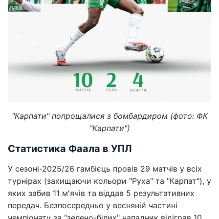
"Карпати" попрощалися з бомбардиром (фото: ФК
"Карпати")
Статистика Фаала в УПЛ
У сезоні-2025/26 гамбієць провів 29 матчів у всіх
турнірах (захищаючи кольори "Руха" та "Карпат"), у
яких забив 11 м'ячів та віддав 5 результативних
передач. Безпосередньо у весняній частині
чемпіонату за "зелено-білих" нападник відіграв 10