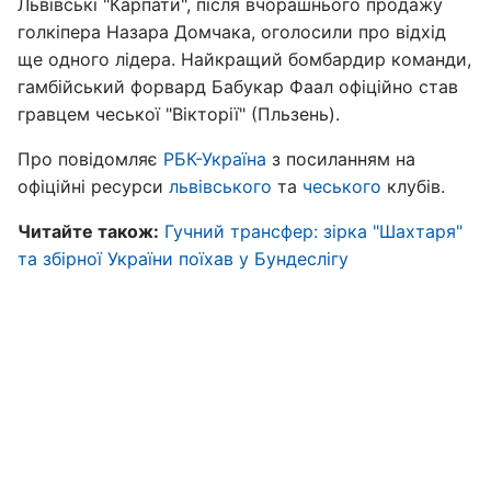
Львівські "Карпати", після вчорашнього продажу
голкіпера Назара Домчака, оголосили про відхід
ще одного лідера. Найкращий бомбардир команди,
гамбійський форвард Бабукар Фаал офіційно став
гравцем чеської "Вікторії" (Пльзень).
Про повідомляє
РБК-Україна
з посиланням на
офіційні ресурси
львівського
та
чеського
клубів.
Читайте також:
Гучний трансфер: зірка "Шахтаря"
та збірної України поїхав у Бундеслігу