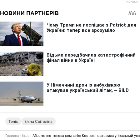
Теніс
Еліна Світоліна
Головна
›
Інше
›
Абсолютно топова компанія: Костюк повторила унікальний успі