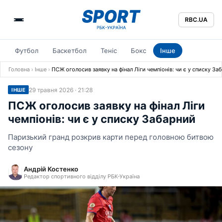
RBC.UA
Футбол
Баскетбол
Теніс
Бокс
Інше
Головна
›
Інше
›
ПСЖ оголосив заявку на фінал Ліги чемпіонів: чи є у списку За
29 травня 2026 · 21:28
ІНШЕ
ПСЖ оголосив заявку на фінал Ліги
чемпіонів: чи є у списку Забарний
Паризький гранд розкрив карти перед головною битвою
сезону
Андрій Костенко
Редактор спортивного відділу РБК-Україна