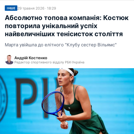
29 травня 2026 · 18:29
ІНШЕ
Абсолютно топова компанія: Костюк
повторила унікальний успіх
найвеличніших тенісисток століття
Марта увійшла до елітного "Клубу сестер Вільямс"
Андрій Костенко
Редактор спортивного відділу РБК-Україна