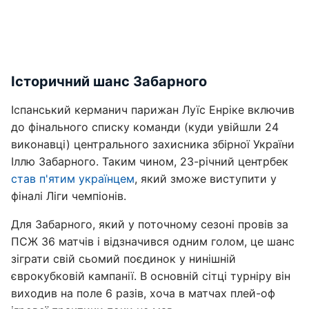
Історичний шанс Забарного
Іспанський керманич парижан Луїс Енріке включив
до фінального списку команди (куди увійшли 24
виконавці) центрального захисника збірної України
Іллю Забарного. Таким чином, 23-річний центрбек
став п'ятим українцем
, який зможе виступити у
фіналі Ліги чемпіонів.
Для Забарного, який у поточному сезоні провів за
ПСЖ 36 матчів і відзначився одним голом, це шанс
зіграти свій сьомий поєдинок у нинішній
єврокубковій кампанії. В основній сітці турніру він
виходив на поле 6 разів, хоча в матчах плей-оф