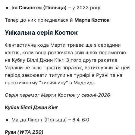
Іга Свьонтек (Польща)
– у 2022 році
Тепер до них приєдналася й
Марта Костюк
.
Унікальна серія Костюк
Фантастична хода Марти триває ще з середини
квітня, коли вона розпочала свій шлях перемогою
на Кубку Біллі Джин Кінг. З того друга ракетка
України не знає гіркоти поразок, встигнувши за цей
період завоювати титули на турнірі в Руані та на
престижному "тисячнику" в Мадриді.
Серія перемог Марти Костюк у сезоні-2026:
Кубок Біллі Джин Кінг
Магда Лінетт (Польща) – 6:4, 6:0
Руан (WTA 250)