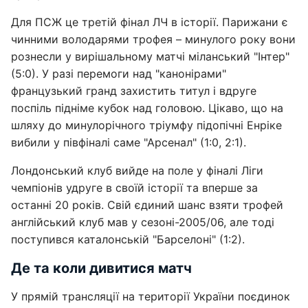
Для ПСЖ це третій фінал ЛЧ в історії. Парижани є
чинними володарями трофея – минулого року вони
рознесли у вирішальному матчі міланський "Інтер"
(5:0). У разі перемоги над "канонірами"
французький гранд захистить титул і вдруге
поспіль підніме кубок над головою. Цікаво, що на
шляху до минулорічного тріумфу підопічні Енріке
вибили у півфіналі саме "Арсенал" (1:0, 2:1).
Лондонський клуб вийде на поле у фіналі Ліги
чемпіонів удруге в своїй історії та вперше за
останні 20 років. Свій єдиний шанс взяти трофей
англійський клуб мав у сезоні-2005/06, але тоді
поступився каталонській "Барселоні" (1:2).
Де та коли дивитися матч
У прямій трансляції на території України поєдинок