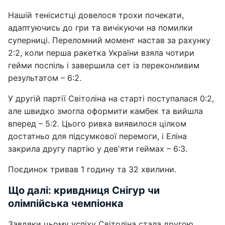
Нашій тенісистці довелося трохи почекати,
адаптуючись до гри та вичікуючи на помилки
суперниці. Переломний момент настав за рахунку
2:2, коли перша ракетка України взяла чотири
гейми поспіль і завершила сет із переконливим
результатом – 6:2.
У другій партії Світоліна на старті поступалася 0:2,
але швидко змогла оформити камбек та вийшла
вперед – 5:2. Цього ривка виявилося цілком
достатньо для підсумкової перемоги, і Еліна
закрила другу партію у дев'яти геймах – 6:3.
Поєдинок тривав 1 годину та 32 хвилини.
Що далі: кривдниця Снігур чи
олімпійська чемпіонка
Завдяки цьому успіху Світоліна стала другою