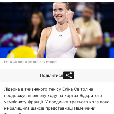
Еліна Світоліна (фото: Getty Images)
Поділитися
Лідерка вітчизняного тенісу Еліна Світоліна
продовжує впевнену ходу на кортах Відкритого
чемпіонату Франції. У поєдинку третього кола вона
не залишила шансів представниці Німеччини