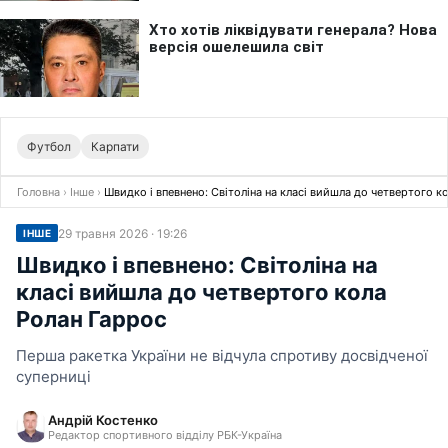
Футбол
Карпати
Головна
›
Інше
›
Швидко і впевнено: Світоліна на класі вийшла до четвертого к
29 травня 2026 · 19:26
ІНШЕ
Швидко і впевнено: Світоліна на
класі вийшла до четвертого кола
Ролан Гаррос
Перша ракетка України не відчула спротиву досвідченої
суперниці
Андрій Костенко
Редактор спортивного відділу РБК-Україна