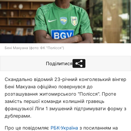
Бені Макуана (фото: ФК "Полісся")
Поділитися
Скандально відомий 23-річний конголезький вінгер
Бені Макуана офіційно повернувся до
розташування житомирського "Полісся". Проте
замість першої команди колишній гравець
французької Ліги 1 змушений підтримувати форму з
дублерами.
Про це повідомляє
РБК-Україна
з посиланням на