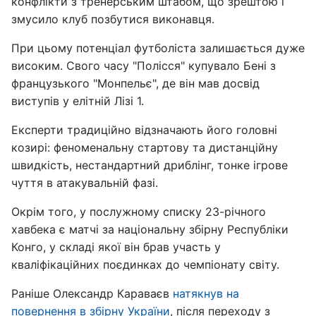
конфлікти з тренерським штабом, що зрештою і
змусило клуб позбутися виконавця.
При цьому потенціал футболіста залишається дуже
високим. Свого часу "Полісся" купувало Бені з
французького "Монпельє", де він мав досвід
виступів у елітній Лізі 1.
Експерти традиційно відзначають його головні
козирі: феноменальну стартову та дистанційну
швидкість, нестандартний дриблінг, тонке ігрове
чуття в атакувальній фазі.
Окрім того, у послужному списку 23-річного
хавбека є матчі за національну збірну Республіки
Конго, у складі якої він брав участь у
кваліфікаційних поєдинках до чемпіонату світу.
Раніше Олександр Караваєв
натякнув на
повернення в збірну України
, після переходу з