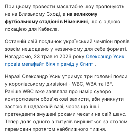
При цьому провести масштабне шоу пропонують
не на Близькому Сході, а
на великому
футбольному стадіоні в Німеччині
, що є рідною
локацією для Кабаєла.
Останній свій поєдинок український чемпіон провів
зовсім нещодавно у незвичному для себе форматі.
Нагадаємо, 23 травня 2026 року
Олександр Усик
провів мегафайт біля пірамід у Єгипті
.
Наразі Олександр Усик утримує три головні пояси
у королівському дивізіоні - WBC, WBA та IBF.
Раніше WBC вже заявляла про намір суворо
контролювати обов'язкові захисти, аби уникнути
застою в надважкій вазі, через що інші
претенденти змушені роками чекати на свій шанс.
Тепер доля одного з титулів вирішиться за столом
перемовин протягом найближчого тижня.