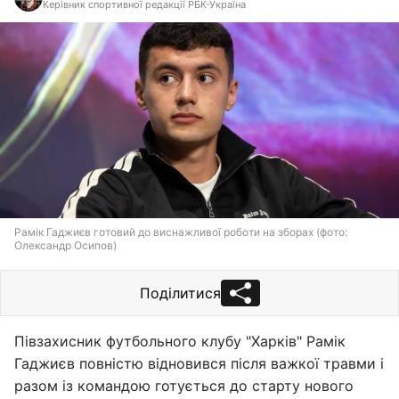
Керівник спортивної редакції РБК-Україна
Рамік Гаджиєв готовий до виснажливої роботи на зборах (фото:
Олександр Осипов)
Поділитися
Півзахисник футбольного клубу "Харків" Рамік
Гаджиєв повністю відновився після важкої травми і
разом із командою готується до старту нового