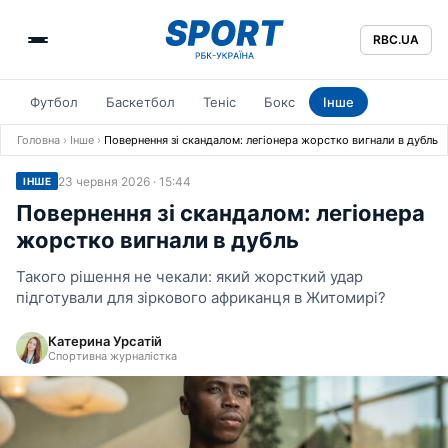
RBC.UA
Футбол
Баскетбол
Теніс
Бокс
Інше
Головна
›
Інше
›
Повернення зі скандалом: легіонера жорстко вигнали в дубль
23 червня 2026 · 15:44
ІНШЕ
Повернення зі скандалом: легіонера
жорстко вигнали в дубль
Такого рішення не чекали: який жорсткий удар
підготували для зіркового африканця в Житомирі?
Катерина Урсатій
Спортивна журналістка