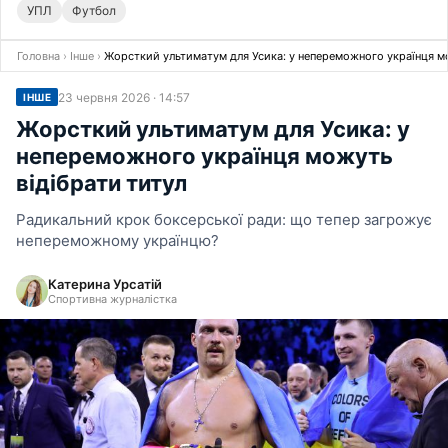
УПЛ
Футбол
Головна
›
Інше
›
Жорсткий ультиматум для Усика: у непереможного українця м
23 червня 2026 · 14:57
ІНШЕ
Жорсткий ультиматум для Усика: у
непереможного українця можуть
відібрати титул
Радикальний крок боксерської ради: що тепер загрожує
непереможному українцю?
Катерина Урсатій
Спортивна журналістка