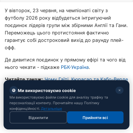
У вівторок, 23 червня, на чемпіонаті світу з
футболу 2026 року відбудеться інтригуючий
поєдинок лідерів групи між збірними Англії та Гани.
Переможець цього протистояння фактично
гарантує собі достроковий вихід до раунду плей-
офф.
Де дивитися поєдинок у прямому ефірі та чого від
нього чекати - підкаже
РБК-Україна
.
Читайте також:
Чому Гаїті, Кюрасао та Кабо-Верде
грають на ЧС-2026, а Україна – ні?
🍪
Ми використовуємо cookie
✕
Ми використовуємо файли cookie для аналізу трафіку та
персоналізації контенту. Прочитайте нашу Політику
конфіденційності.
Детальніше
Відхилити
Прийняти всі