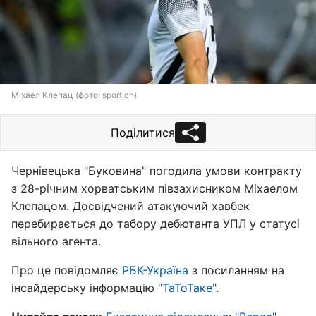
Міхаел Клепац (фото: sport.ch)
Поділитися
Чернівецька "Буковина" погодила умови контракту
з 28-річним хорватським півзахисником Міхаелом
Клепацом. Досвідчений атакуючий хавбек
перебирається до табору дебютанта УПЛ у статусі
вільного агента.
Про це повідомляє
РБК-Україна
з посиланням на
інсайдерську інформацію
"ТаТоТаке"
.