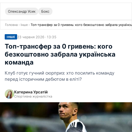
Олександр Усик
Бокс
Головна
›
Інше
›
Топ-трансфер за 0 гривень: кого безкоштовно забрала українс
23 червня 2026 · 13:35
ІНШЕ
Топ-трансфер за 0 гривень: кого
безкоштовно забрала українська
команда
Клуб готує гучний сюрприз: хто посилить команду
перед історичним дебютом в еліті?
Катерина Урсатій
Спортивна журналістка