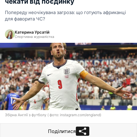
чекати від поєдинку
Попереду неочікувана загроза: що готують африканці
для фаворита ЧС?
Катерина Урсатій
Спортивна журналістка
Збірна Англії з футболу ( фото: instagram.com/england)
Поділитися