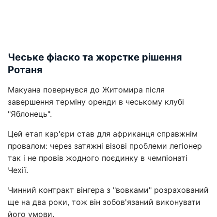
Чеське фіаско та жорстке рішення
Ротаня
Макуана повернувся до Житомира після
завершення терміну оренди в чеському клубі
"Яблонець".
Цей етап кар'єри став для африканця справжнім
провалом: через затяжні візові проблеми легіонер
так і не провів жодного поєдинку в чемпіонаті
Чехії.
Чинний контракт вінгера з "вовками" розрахований
ще на два роки, тож він зобов'язаний виконувати
його умови.