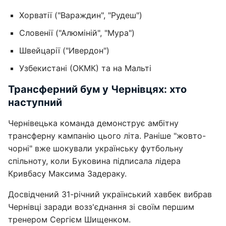
Хорватії ("Вараждин", "Рудеш")
Словенії ("Алюміній", "Мура")
Швейцарії ("Ивердон")
Узбекистані (ОКМК) та на Мальті
Трансферний бум у Чернівцях: хто
наступний
Чернівецька команда демонструє амбітну
трансферну кампанію цього літа. Раніше "жовто-
чорні" вже шокували українську футбольну
спільноту, коли Буковина підписала лідера
Кривбасу Максима Задераку.
Досвідчений 31-річний український хавбек вибрав
Чернівці заради возз'єднання зі своїм першим
тренером Сергієм Шищенком.