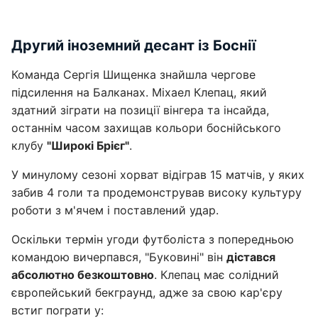
Другий іноземний десант із Боснії
Команда Сергія Шищенка знайшла чергове
підсилення на Балканах. Міхаел Клепац, який
здатний зіграти на позиції вінгера та інсайда,
останнім часом захищав кольори боснійського
клубу
"Широкі Брієг"
.
У минулому сезоні хорват відіграв 15 матчів, у яких
забив 4 голи та продемонстрував високу культуру
роботи з м'ячем і поставлений удар.
Оскільки термін угоди футболіста з попередньою
командою вичерпався, "Буковині" він
дістався
абсолютно безкоштовно
. Клепац має солідний
європейський бекграунд, адже за свою кар'єру
встиг пограти у: