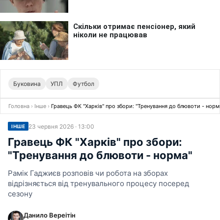
Буковина
УПЛ
Футбол
Головна
›
Інше
›
Гравець ФК "Харків" про збори: "Тренування до блювоти - норм
23 червня 2026 · 13:00
ІНШЕ
Гравець ФК "Харків" про збори:
"Тренування до блювоти - норма"
Рамік Гаджиєв розповів чи робота на зборах
відрізняється від тренувального процесу посеред
сезону
Данило Вереітін