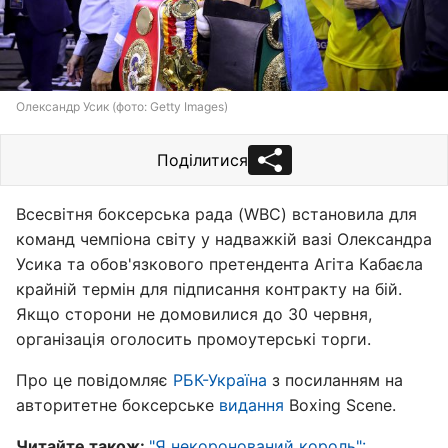
Олександр Усик (фото: Getty Images)
Поділитися
Всесвітня боксерська рада (WBC) встановила для
команд чемпіона світу у надважкій вазі Олександра
Усика та обов'язкового претендента Агіта Кабаєла
крайній термін для підписання контракту на бій.
Якщо сторони не домовилися до 30 червня,
організація оголосить промоутерські торги.
Про це повідомляє
РБК-Україна
з посиланням на
авторитетне боксерське
видання
Boxing Scene.
Читайте також:
"
Я некоронований король":