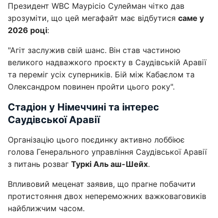
Президент WBC Маурісіо Сулейман чітко дав
зрозуміти, що цей мегафайт має відбутися
саме у
2026 році
:
"Агіт заслужив свій шанс. Він став частиною
великого надважкого проєкту в Саудівській Аравії
та переміг усіх суперників. Бій між Кабаєлом та
Олександром повинен пройти цього року".
Стадіон у Німеччині та інтерес
Саудівської Аравії
Організацію цього поєдинку активно лоббіює
голова Генерального управління Саудівської Аравії
з питань розваг
Туркі Аль аш-Шейх
.
Впливовий меценат заявив, що прагне побачити
протистояння двох непереможних важковаговиків
найближчим часом.