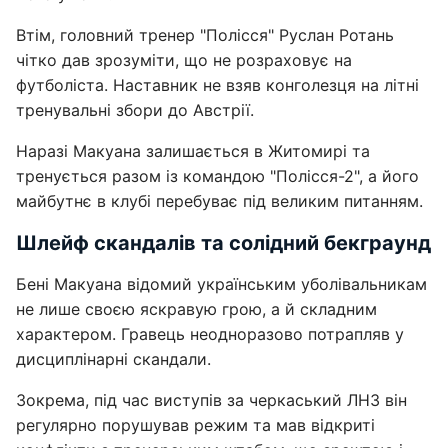
Втім, головний тренер "Полісся" Руслан Ротань
чітко дав зрозуміти, що не розраховує на
футболіста. Наставник не взяв конголезця на літні
тренувальні збори до Австрії.
Наразі Макуана залишається в Житомирі та
тренується разом із командою "Полісся-2", а його
майбутнє в клубі перебуває під великим питанням.
Шлейф скандалів та солідний бекграунд
Бені Макуана відомий українським уболівальникам
не лише своєю яскравую грою, а й складним
характером. Гравець неодноразово потрапляв у
дисциплінарні скандали.
Зокрема, під час виступів за черкаський ЛНЗ він
регулярно порушував режим та мав відкриті