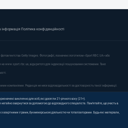
 інформація
·
Політика конфіденційності
·
фотоагентства Getty Images. Фотографії, позначені логотипом «Sport RBC.UA» або
я на www.sport.rbc.ua, відкритого для індексації пошуковими системами. Таке
ості.
ими компаніями. Редакція не несе відповідальності за достовірність такої інформації.
ризначені виключно для осіб, які досягли 21-річного віку (21+).
 негайно звернутися за допомогою до відповідного спеціаліста. Пам'ятайте, що участь в
их з азартними іграми, букмекерською діяльністю чи тоталізаторами. Будь-які матеріали,