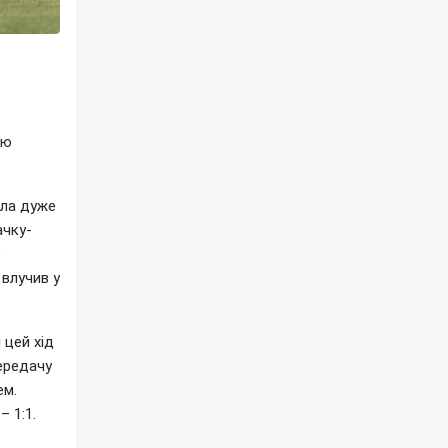
тю
яла дуже
ачку-
 влучив у
 цей хід
ередачу
ем.
– 1:1.