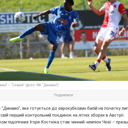
амо" – "Славія" (фото: ФК "Динамо")
Поділитися:
 "Динамо", яке готується до єврокубкових балій на початку лип
свій перший контрольний поєдинок на літніх зборах в Австрії.
ом підопічних Ігоря Костюка став чинний чемпіон Чехії – празь