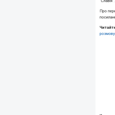
"Славія".
Про пер
посилан
Читайте
розмову 