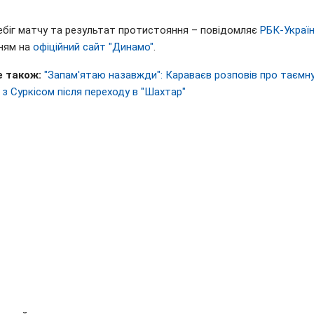
ебіг матчу та результат протистояння – повідомляє
РБК-Украї
ням на
офіційний сайт "Динамо"
.
 також:
"Запам'ятаю назавжди": Караваєв розповів про таємн
з Суркісом після переходу в "Шахтар"