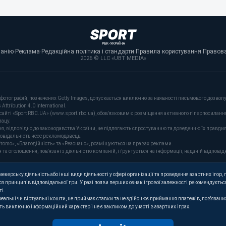
панію
·
Реклама
·
Редакційна політика і стандарти
·
Правила користування
·
Правова
2026 © LLC «UBT MEDIA»
фотографій, позначених Getty Images, допускається виключно за наявності письмового дозволу 
tribution 4.0 International.
сайті «Sport RBC.UA» (www.sport.rbc.ua), обов'язковим є розміщення активного гіперпосиланн
зацу.
ня, відповідно до законодавства України, не підлягають спростуванню та доведенню їх правдив
повідальність несе рекламодавець.
romo», «Благодійність» та «Резонанс», розміщуються на правах реклами.
оголошення, пов'язані з діяльністю компаній, і ґрунтується на інформації, наданій відповідн
керську діяльність або інші види діяльності у сфері організації та проведення азартних ігор, п
я принципів відповідальної гри. У разі появи перших ознак ігрової залежності рекомендується
ті.
 реальні чи віртуальні кошти, не приймає ставки та не здійснює приймання платежів, пов'язан
ють виключно інформаційний характер і не є закликом до участі в азартних іграх.