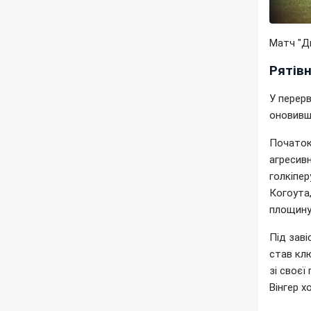
Матч "Ди
Рятів
У перерв
оновивш
Початок 
агресивн
голкіпер
Когоута,
площину 
Під заві
став клю
зі своєї
Вінгер х