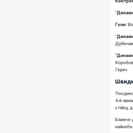
Контро
"Динамо"
Голи:
Во
"Динамо
Дубінчак
"Динамо
Коробов,
Герич.
Швидк
Поєдино
4-й хви
стійку, 
Ближче д
найнебез