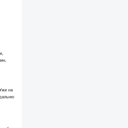
е,
ин,
Уже на
 дальню