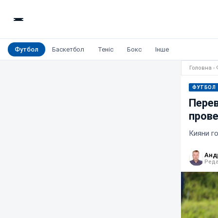
Футбол
Баскетбол
Теніс
Бокс
Інше
Головна
›
ФУТБОЛ
Перев
прове
Кияни го
Анд
Реда