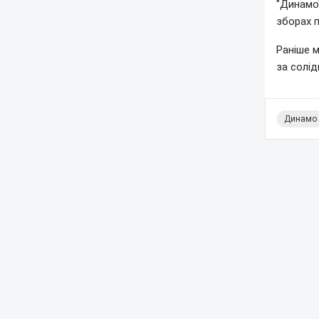
"Динамо"
зборах п
Раніше 
за солід
Динамо