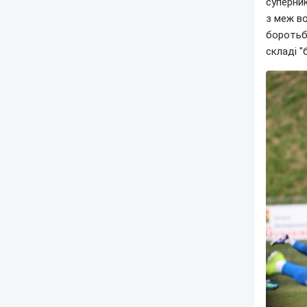
суперник
з меж в
боротьб
складі "