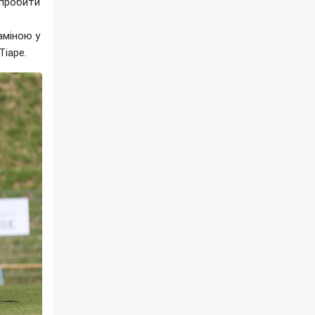
 пробити
аміною у
Тіаре.