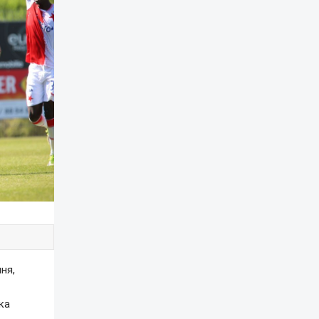
ня,
ка