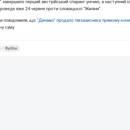
 завершило перший австрійський спаринг унічию, а наступний і
роведе вже 24 червня проти словацької "Жиліни".
ми повідомили, що
"Динамо" продало півзахисника прямому кон
ну суму.
Футбол