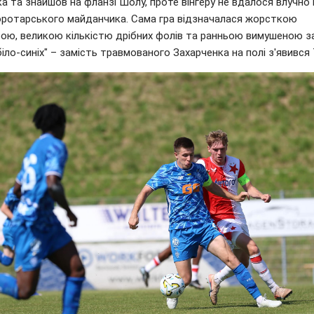
а та знайшов на фланзі Шолу, проте вінгеру не вдалося влучно
оротарського майданчика. Сама гра відзначалася жорсткою
ою, великою кількістю дрібних фолів та ранньою вимушеною з
біло-синіх" – замість травмованого Захарченка на полі з'явився 