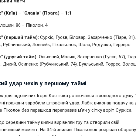
льний матч
 (Київ) – "Славія" (Прага) – 1:1
лошин, 86 – Піколон, 4
" (перший тайм):
Суркіс, Гусєв, Біловар, Захарченко (Тіаре, 31),
, Рубчинський, Лонвейк, Піхальонок, Шола, Редушко, Герреро
" (другий тайм):
Ольховий, Малиш, Захарченко (Гусєв, 67), Тіар
 Дикий, Осипенко (Рубчинський, 74), Буяльський, Торрес, Волош
ий удар чехів у першому таймі
к для підопічних Ігоря Костюка розпочався з холодного душу. 
лині пражани заробили штрафний удар. Лабік виконав подачу на
де Піколон без перешкод переправив м'яч у сітку воріт Суркіса.
о середини тайму кияни вирівняли гру та створили свій
печніший момент. На 34-й хвилині Піхальонок розрізав оборону