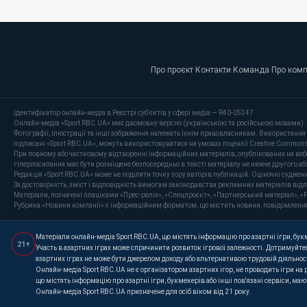
Про проєкт
·
Контакти
·
Команда
·
Про ком
Ідентифікатор онлайн-медіа в Реєстрі суб’єктів у сфері медіа — R40-05347
Онлайн-медіа «Sport RBC.UA» має двомовну версію (українською та російською мовами).
Фотографії, ілюстрації та інші зображення належать їхнім правовласникам. Використання 
підписані «Sport RBC.UA», можуть використовуватися на умовах ліцензії Creative Commons At
При повному або частковому відтворенні інформаційних матеріалів, опублікованих на веб
гіперпосилання має бути розміщене безпосередньо в тексті матеріалу не нижче другого аб
Редакція «Sport RBC.UA» може не поділяти точку зору авторів публікацій. Оціночні суджен
За достовірність, зміст і відповідність вимогам законодавства рекламних матеріалів від
Матеріали, позначені плашками «Прес-реліз», «Спецпроєкт», «Партнерський матеріал», «P
Рубрика «Новини компанії» є інформаційним форматом, що містить новини, повідомлення та 
Матеріали онлайн-медіа Sport RBC.UA, що містять інформацію про азартні ігри, букме
21+
Участь в азартних іграх може спричинити розвиток ігрової залежності. Дотримуйтес
азартних іграх не може бути джерелом доходу або альтернативою трудовій діяльнос
Онлайн-медіа Sport RBC.UA не є організатором азартних ігор, не проводить ігри на
що містять інформацію про азартні ігри, букмекерів або інші пов'язані сервіси, ма
Онлайн-медіа Sport RBC.UA призначене для осіб віком від 21 року.