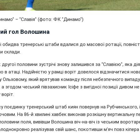
намо" – "Славія" (фото: ФК "Динамо")
ний гол Волошина
і обидва тренерські штаби вдалися до масової ротації, повніс
и склади.
другої половини зустрічі знову залишився за "Славією", яка ді
о в атаці. Надійністю у рамці воріт довелося відзначитися нов
у Ольховому, який врятував команду після небезпечного випаду
 а згодом чеський півзахисник Ісіфе з вигідної позиції дивом не
воріт.
су поєдинку тренерський штаб киян повернув на Рубчинського, і
човим. На 86-й хвилині хавбек виконав розкішну вертикальну п
 половини поля, вивівши Волошина віч-на-віч із чеським воротар
олоднокровно реалізував свій шанс, покотивши м'яч повз кіпера 