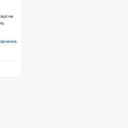
ації на
ею,
харченка