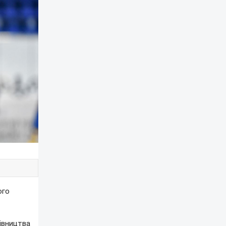
ого
івництва