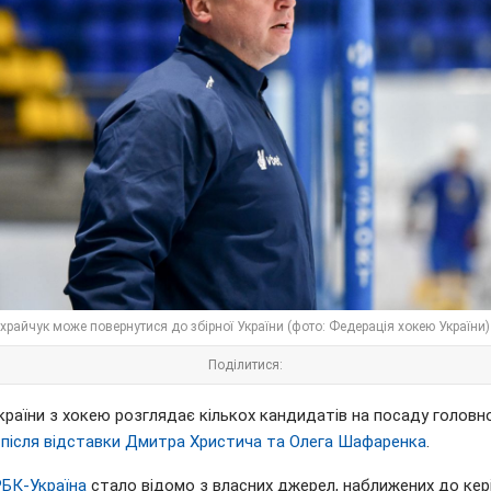
райчук може повернутися до збірної України (фото: Федерація хокею України)
Поділитися:
країни з хокею розглядає кількох кандидатів на посаду головн
а
після відставки Дмитра Христича та Олега Шафаренка
.
РБК-Україна
стало відомо з власних джерел, наближених до кер