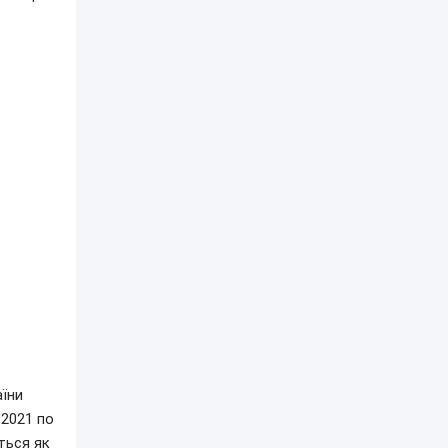
аїни
 2021 по
ться як