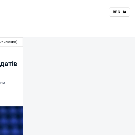
RBC.UA
ексклюзив)
идатів
їни