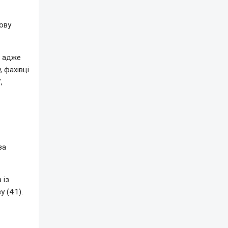
ову
, адже
 фахівці
,
за
 із
 (4:1).