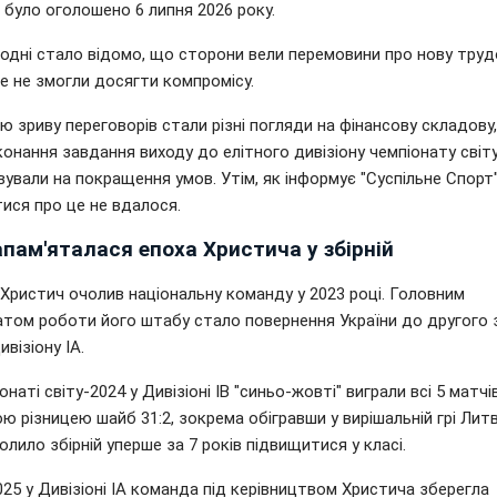
 було оголошено 6 липня 2026 року.
одні стало відомо, що сторони вели перемовини про нову труд
ле не змогли досягти компромісу.
 зриву переговорів стали різні погляди на фінансову складову
конання завдання виходу до елітного дивізіону чемпіонату світу,
ували на покращення умов. Утім, як інформує "Суспільне Спорт"
ися про це не вдалося.
пам'яталася епоха Христича у збірній
Христич очолив національну команду у 2023 році. Головним
атом роботи його штабу стало повернення України до другого 
візіону IA.
онаті світу-2024 у Дивізіоні IB "синьо-жовті" виграли всі 5 матчів
ю різницею шайб 31:2, зокрема обігравши у вирішальній грі Литву
лило збірній уперше за 7 років підвищитися у класі.
25 у Дивізіоні ІА команда під керівництвом Христича зберегла