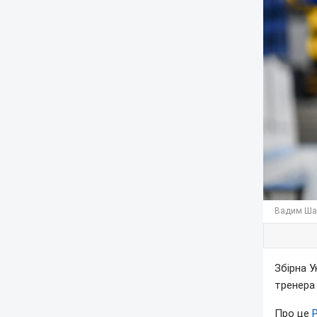
Вадим Шах
Збірна У
тренер
Про це