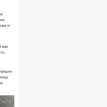
ну
кою
ані із
й має
ть.
 працює
днощі
на