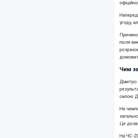
офіційно
Наперед
угоду, а
Причиною
після ви
розрахов
домовит
Чим за
Дмитро 
результ
силою Ди
На чемпі
загально
Це дозво
На ЧС-20