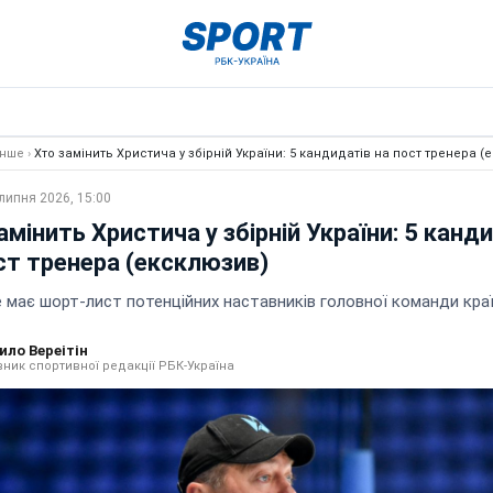
Інше
›
Хто замінить Христича у збірній України: 5 кандидатів на пост тренера (
липня 2026, 15:00
амінить Христича у збірній України: 5 канд
ст тренера (ексклюзив)
 має шорт-лист потенційних наставників головної команди кра
ило Вереітін
вник спортивної редакції РБК-Україна