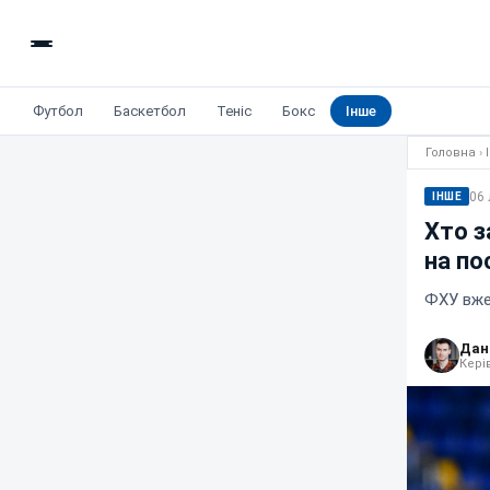
Футбол
Баскетбол
Теніс
Бокс
Інше
Головна
›
06 
ІНШЕ
Хто з
на по
ФХУ вже
Дан
Кері