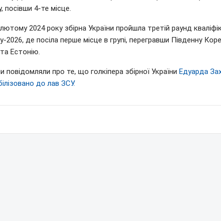
, посівши 4-те місце.
лютому 2024 року збірна України пройшла третій раунд кваліфік
у-2026, де посіла перше місце в групі, перегравши Південну Кор
та Естонію.
и повідомляли про те, що голкіпера збірної України
Едуарда За
ілізовано до лав ЗСУ.