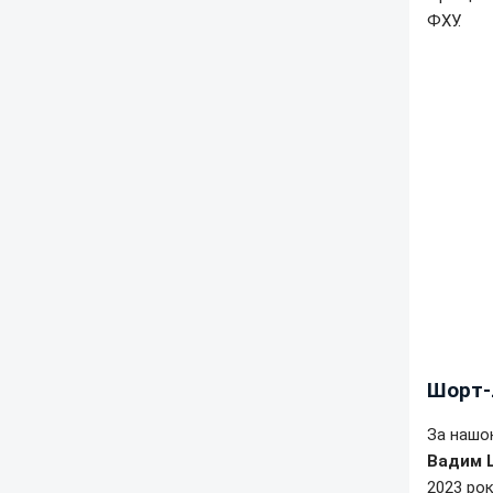
ФХУ.
Шорт-
За нашою
Вадим 
2023 рок