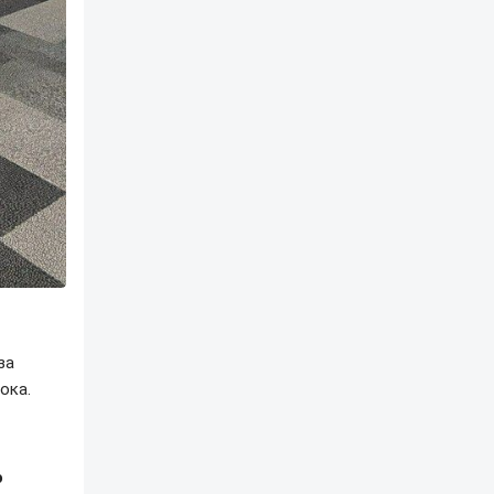
за
ока.
о