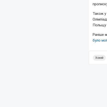
прописку
Також у 
Олімпіад
Польщу 
Раніше м
було моб
Хокей