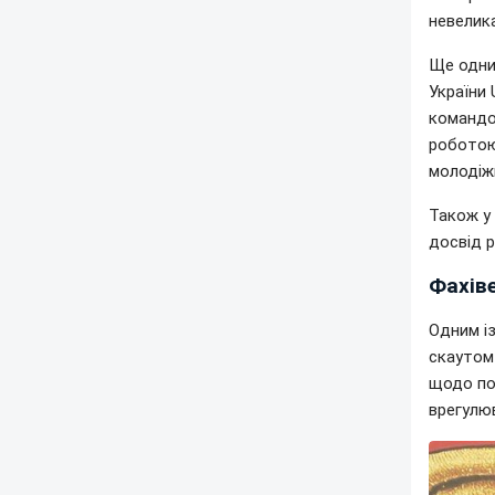
невелика
Ще одни
України
командою
роботою 
молодіж
Також у
досвід р
Фахіве
Одним і
скаутом 
щодо по
врегулю