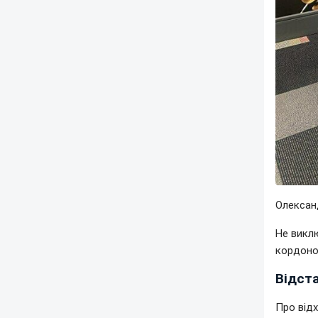
Олексан
Не викл
кордоно
Відст
Про від