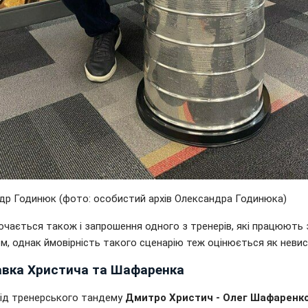
др Годинюк (фото: особистий архів Олександра Годинюка)
ючається також і запрошення одного з тренерів, які працюють 
м, однак ймовірність такого сценарію теж оцінюється як невис
авка Христича та Шафаренка
хід тренерського тандему
Дмитро Христич - Олег Шафаренк