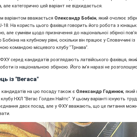
, але категорично цей варіант не відкидається.
м варіантом вважається
Олександр Бобкін
, який очолює збір
 U-18. На користь цього фахівця говорить його робота з юнаць
, але сумніви щодо призначення до національної збірної пов'яз
Бобкіна на клубному рівні, оскільки він працює у Словаччині із
ною командою місцевого клубу "Трнава".
 ФХУ серед кандидатів розглядають латвійського фахівця, яки
оботи із національною збірною. Його ім'я наразі не розголошую
ць із "Вегаса"
з кандидатів на цю посаду також є
Олександр Годинюк
, який
клубу НХЛ "Вегас Голден Найтс". У цьому варіанті існують тру
єднання двох посад, але у ФХУ вважають, що це питання мож
вати.