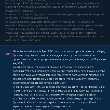
Редакція «Sport RBC.UA» може не поділяти точку зору авторів публікацій. Оціночні
судження, відповідно до законодавства України, не підлягають спростуванню та
доведенню їх правдивості.
За достовірність, зміст і відповідність вимогам законодавства рекламних матеріалів
відповідальність несе рекламодавець.
Матеріали, позначені плашками «Прес-реліз», «Спецпроєкт», «Партнерський
матеріал», «Promo», «Благодійність» та «Резонанс», розміщуються на правах реклами.
Рубрика «Новини компанії» є інформаційним форматом, що містить новини,
повідомлення та оголошення, пов'язані з діяльністю компаній, і ґрунтується на
інформації, наданій відповідними компаніями. Редакція не несе відповідальності за
достовірність такої інформації.
Матеріали онлайн-медіа Sport RBC.UA, що містять інформацію про азартні ігри,
21+
букмекерську діяльність або інші види діяльності у сфері організації та
проведення азартних ігор, призначені виключно для осіб, які досягли 21-річного
віку (21+).
Участь в азартних іграх може спричинити розвиток ігрової залежності.
Дотримуйтеся принципів відповідальної гри. У разі появи перших ознак ігрової
залежності рекомендується негайно звернутися за допомогою до відповідного
спеціаліста. Пам'ятайте, що участь в азартних іграх не може бути джерелом
доходу або альтернативою трудовій діяльності.
Онлайн-медіа Sport RBC.UA не є організатором азартних ігор, не проводить ігри
на реальні чи віртуальні кошти, не приймає ставки та не здійснює приймання
платежів, пов'язаних з азартними іграми, букмекерською діяльністю чи
тоталізаторами. Будь-які матеріали, що містять інформацію про азартні ігри,
букмекерів або інші пов'язані сервіси, мають виключно інформаційний
характер і не є закликом до участі в азартних іграх.