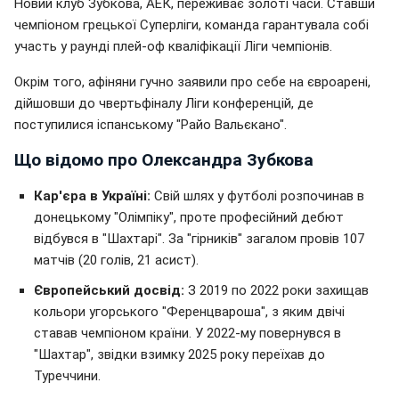
Новий клуб Зубкова, АЕК, переживає золоті часи. Ставши
чемпіоном грецької Суперліги, команда гарантувала собі
участь у раунді плей-оф кваліфікації Ліги чемпіонів.
Окрім того, афіняни гучно заявили про себе на євроарені,
дійшовши до чвертьфіналу Ліги конференцій, де
поступилися іспанському "Райо Вальєкано".
Що відомо про Олександра Зубкова
Кар'єра в Україні:
Свій шлях у футболі розпочинав в
донецькому "Олімпіку", проте професійний дебют
відбувся в "Шахтарі". За "гірників" загалом провів 107
матчів (20 голів, 21 асист).
Європейський досвід:
З 2019 по 2022 роки захищав
кольори угорського "Ференцвароша", з яким двічі
ставав чемпіоном країни. У 2022-му повернувся в
"Шахтар", звідки взимку 2025 року переїхав до
Туреччини.