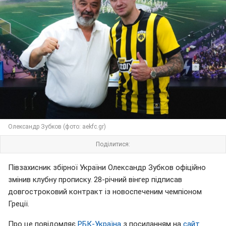
Олександр Зубков (фото: aekfc.gr)
Поділитися:
Півзахисник збірної України Олександр Зубков офіційно
змінив клубну прописку. 28-річний вінгер підписав
довгостроковий контракт із новоспеченим чемпіоном
Греції.
Про це повідомляє
РБК-Україна
з посиланням на
сайт