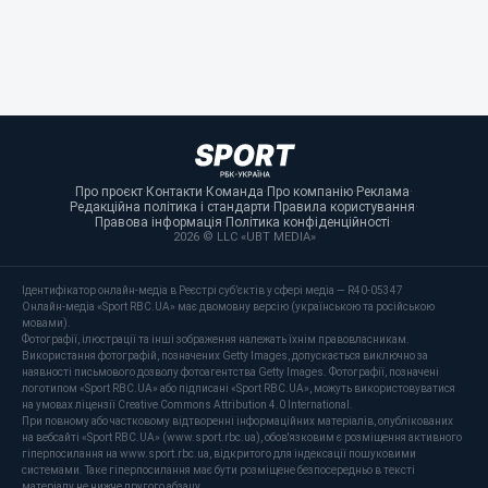
Про проєкт
·
Контакти
·
Команда
·
Про компанію
·
Реклама
·
Редакційна політика і стандарти
·
Правила користування
·
Правова інформація
·
Політика конфіденційності
·
2026 © LLC «UBT MEDIA»
Ідентифікатор онлайн-медіа в Реєстрі суб’єктів у сфері медіа — R40-05347
Онлайн-медіа «Sport RBC.UA» має двомовну версію (українською та російською
мовами).
Фотографії, ілюстрації та інші зображення належать їхнім правовласникам.
Використання фотографій, позначених Getty Images, допускається виключно за
наявності письмового дозволу фотоагентства Getty Images. Фотографії, позначені
логотипом «Sport RBC.UA» або підписані «Sport RBC.UA», можуть використовуватися
на умовах ліцензії Creative Commons Attribution 4.0 International.
При повному або частковому відтворенні інформаційних матеріалів, опублікованих
на вебсайті «Sport RBC.UA» (www.sport.rbc.ua), обов'язковим є розміщення активного
гіперпосилання на www.sport.rbc.ua, відкритого для індексації пошуковими
системами. Таке гіперпосилання має бути розміщене безпосередньо в тексті
матеріалу не нижче другого абзацу.