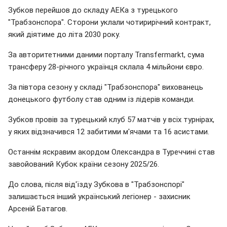
Зубков перейшов до складу АЕКа з турецького
"Трабзонспора". Сторони уклали чотирирічний контракт,
який діятиме до літа 2030 року.
За авторитетними даними порталу Transfermarkt, сума
трансферу 28-річного українця склала 4 мільйони євро.
За півтора сезону у складі "Трабзонспора" вихованець
донецького футболу став одним із лідерів команди.
Зубков провів за турецький клуб 57 матчів у всіх турнірах,
у яких відзначився 12 забитими м'ячами та 16 асистами.
Останнім яскравим акордом Олександра в Туреччині став
завойований Кубок країни сезону 2025/26.
До слова, після від'їзду Зубкова в "Трабзонспорі"
залишається інший український легіонер - захисник
Арсеній Батагов.