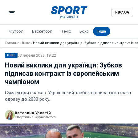
RBC.UA
Футбол
Баскетбол
Теніс
Бокс
Інше
Головна
›
Інше
›
Новий виклики для українця: Зубков підписав контракт із
03 червня 2026, 19:22
ІНШЕ
Новий виклики для українця: Зубков
підписав контракт із європейським
чемпіоном
Сума угоди вражає. Український хавбек підписав контракт
одразу до 2030 року.
Катерина Урсатій
Спортивна журналістка