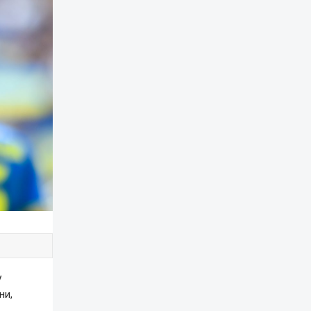
у
ни,