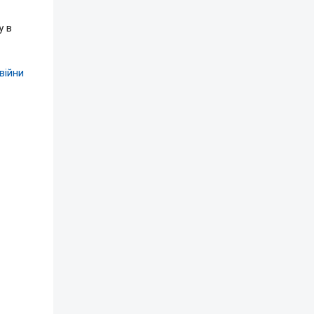
у в
війни