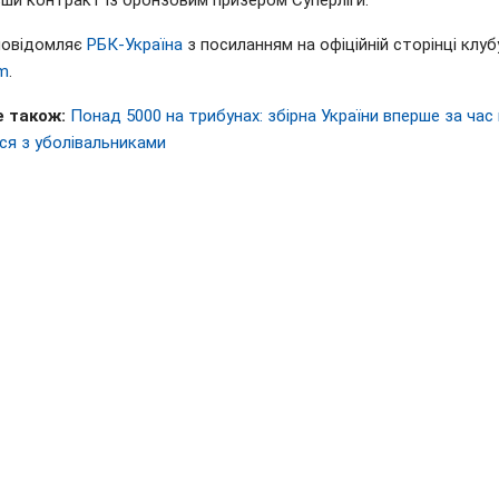
вши контракт із бронзовим призером Суперліги.
повідомляє
РБК-Україна
з посиланням на офіційній сторінці клуб
am
.
 також:
Понад 5000 на трибунах: збірна України вперше за час 
ся з уболівальниками