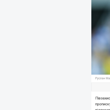
Руслан Мал
Півзахис
прописку