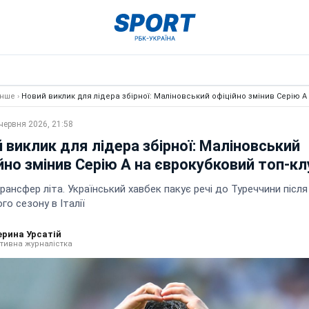
Інше
›
Новий виклик для лідера збірної: Маліновський офіційно змінив Серію А
червня 2026, 21:58
 виклик для лідера збірної: Маліновський
йно змінив Серію А на єврокубковий топ-кл
рансфер літа. Український хавбек пакує речі до Туреччини після
го сезону в Італії
ерина Урсатій
тивна журналістка