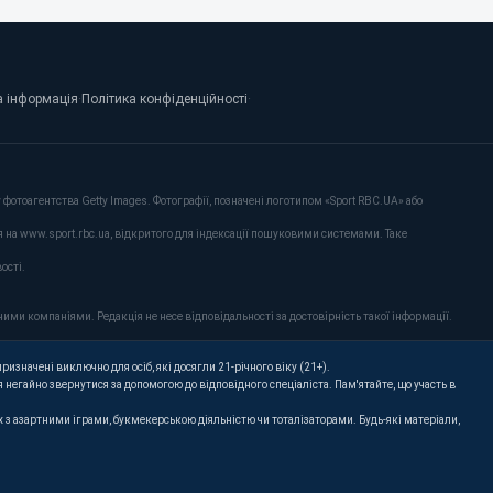
 інформація
·
Політика конфіденційності
·
фотоагентства Getty Images. Фотографії, позначені логотипом «Sport RBC.UA» або
я на www.sport.rbc.ua, відкритого для індексації пошуковими системами. Таке
ості.
ими компаніями. Редакція не несе відповідальності за достовірність такої інформації.
ризначені виключно для осіб, які досягли 21-річного віку (21+).
 негайно звернутися за допомогою до відповідного спеціаліста. Пам'ятайте, що участь в
их з азартними іграми, букмекерською діяльністю чи тоталізаторами. Будь-які матеріали,