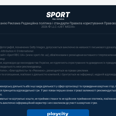
панію
·
Реклама
·
Редакційна політика і стандарти
·
Правила користування
·
Правова
2026 © LLC «UBT MEDIA»
фотографій, позначених Getty Images, допускається виключно за наявності письмового дозволу 
tribution 4.0 International.
сайті «Sport RBC.UA» (www.sport.rbc.ua), обов'язковим є розміщення активного гіперпосиланн
зацу.
ня, відповідно до законодавства України, не підлягають спростуванню та доведенню їх правдив
повідальність несе рекламодавець.
romo», «Благодійність» та «Резонанс», розміщуються на правах реклами.
оголошення, пов'язані з діяльністю компаній, і ґрунтується на інформації, наданій відповідн
керську діяльність або інші види діяльності у сфері організації та проведення азартних ігор, п
я принципів відповідальної гри. У разі появи перших ознак ігрової залежності рекомендується
ті.
 реальні чи віртуальні кошти, не приймає ставки та не здійснює приймання платежів, пов'язан
ють виключно інформаційний характер і не є закликом до участі в азартних іграх.