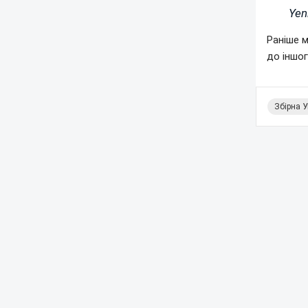
Yen
Раніше м
до іншог
Збірна У