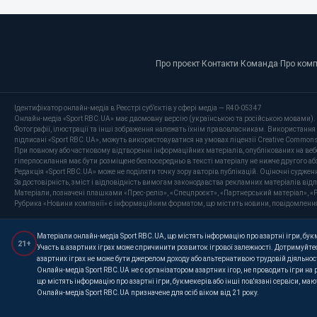
Про проєкт
·
Контакти
·
Команда
·
Про ком
Ідентифікатор онлайн-медіа в Реєстрі суб’єктів у сфері медіа — R40-05347
Онлайн-медіа «Sport RBC.UA» має двомовну версію (українською та російською мовами).
Фотографії, ілюстрації та інші зображення належать їхнім правовласникам. Використання 
підписані «Sport RBC.UA», можуть використовуватися на умовах ліцензії Creative Commons At
При повному або частковому відтворенні інформаційних матеріалів, опублікованих на веб
гіперпосилання має бути розміщене безпосередньо в тексті матеріалу не нижче другого аб
Редакція «Sport RBC.UA» може не поділяти точку зору авторів публікацій. Оціночні суджен
За достовірність, зміст і відповідність вимогам законодавства рекламних матеріалів від
Матеріали, позначені плашками «Прес-реліз», «Спецпроєкт», «Партнерський матеріал», «P
Рубрика «Новини компанії» є інформаційним форматом, що містить новини, повідомлення та 
Матеріали онлайн-медіа Sport RBC.UA, що містять інформацію про азартні ігри, букме
21+
Участь в азартних іграх може спричинити розвиток ігрової залежності. Дотримуйтес
азартних іграх не може бути джерелом доходу або альтернативою трудовій діяльнос
Онлайн-медіа Sport RBC.UA не є організатором азартних ігор, не проводить ігри на
що містять інформацію про азартні ігри, букмекерів або інші пов'язані сервіси, ма
Онлайн-медіа Sport RBC.UA призначене для осіб віком від 21 року.