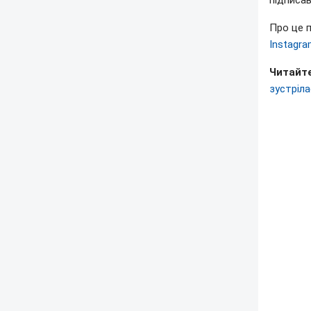
підписа
Про це 
Instagr
Читайте
зустріла