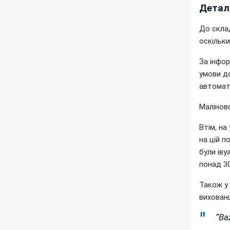
Деталі
До склад
оскільки
За інфо
умови д
автомат
Малінов
Втім, на
на цій п
були іву
понад 30
Також у
вихованц
“Baz