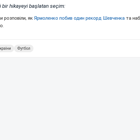
i bir hikayeyi başlatan seçim:
и розповіли, як
Ярмоленко побив один рекорд Шевченка
та наб
о.
країни
Футбол