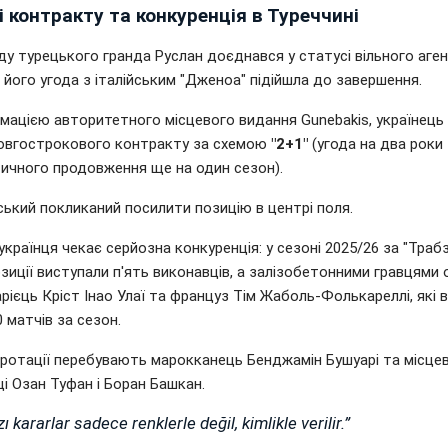
 контракту та конкуренція в Туреччині
у турецького гранда Руслан доєднався у статусі вільного аген
 його угода з італійським "Дженоа" підійшла до завершення.
рмацією авторитетного місцевого видання Gunebakis, українець
овгострокового контракту за схемою
"2+1"
(угода на два роки
ичного продовження ще на один сезон).
ський покликаний посилити позицію в центрі поля.
 українця чекає серйозна конкуренція: у сезоні 2025/26 за "Траб
озиції виступали п'ять виконавців, а залізобетонними гравцями
арієць Кріст Інао Улаї та француз Тім Жаболь-Фолькареллі, які в
 матчів за сезон.
 ротації перебувають марокканець Бенджамін Бушуарі та місцев
і Озан Туфан і Боран Башкан.
ı kararlar sadece renklerle değil, kimlikle verilir.”