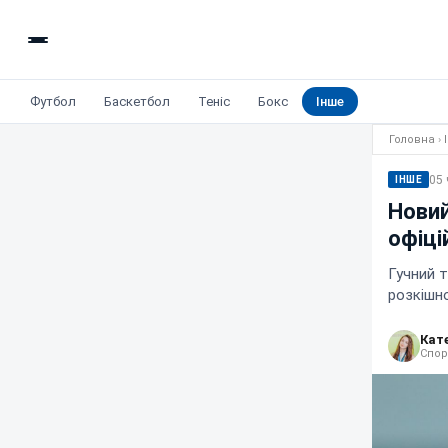
Футбол
Баскетбол
Теніс
Бокс
Інше
Головна
›
05 
ІНШЕ
Новий
офіці
Гучний т
розкішно
Кат
Спор