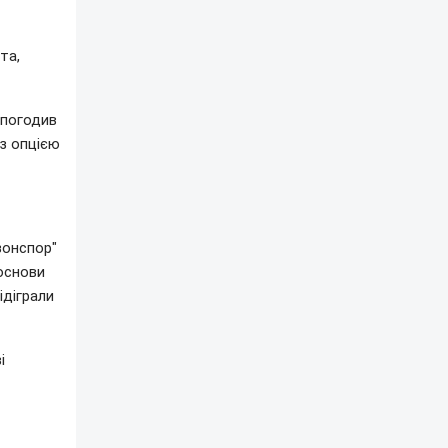
та,
 погодив
 з опцією
зонспор"
 основи
ідіграли
і