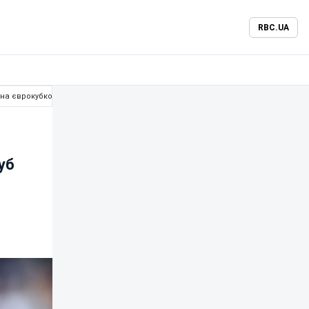
RBC.UA
 на єврокубковий топ-клуб
уб