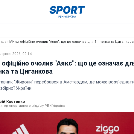
Інше
›
Мічел офіційно очолив "Аякс": що це означає для Зінченка та Циганкова
червня 2026, 09:14
 офіційно очолив "Аякс": що це означає дл
нка та Циганкова
тавник "Жирони" перебрався в Амстердам, де може возз'єднати
збірної України
рій Костенко
ктор спортивного відділу РБК-Україна