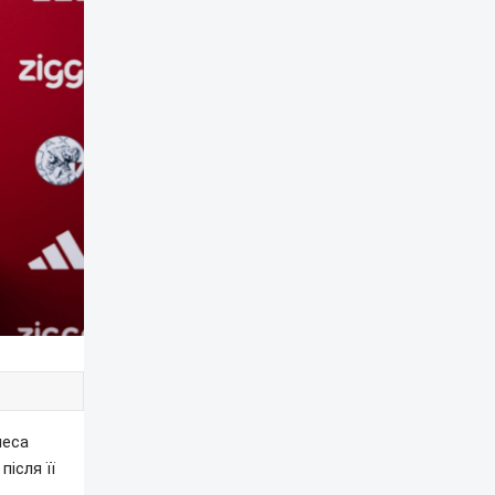
чеса
ісля її