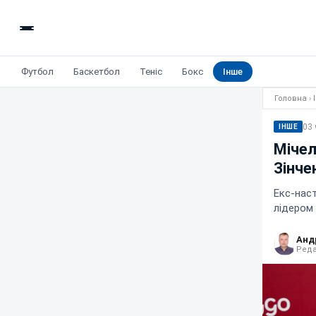
Футбол
Баскетбол
Теніс
Бокс
Інше
Головна
›
03 
ІНШЕ
Мічел
Зінче
Екс-нас
лідером 
Анд
Реда