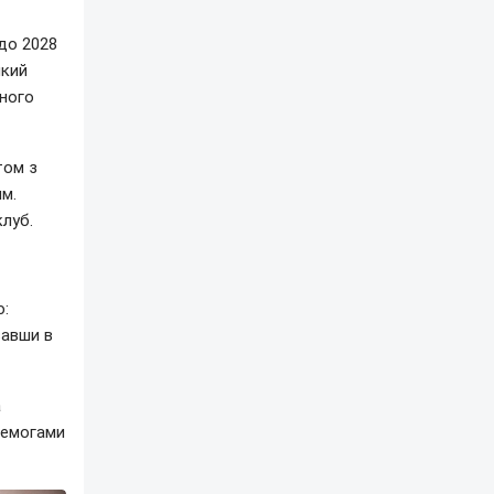
до 2028
який
тного
том з
им.
луб.
ю:
вавши в
а
еремогами