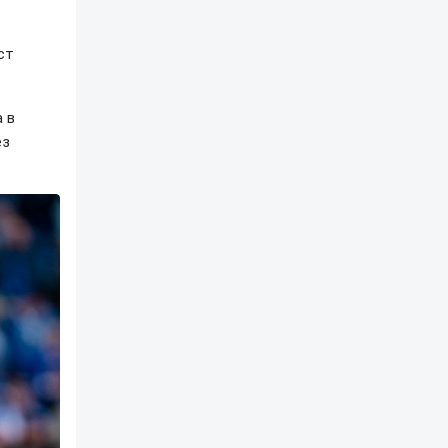
ст
 в
ез