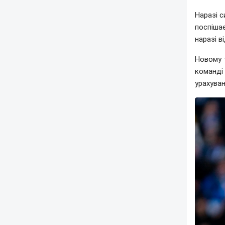
Наразі с
поспіша
наразі в
Новому 
команді 
урахуван