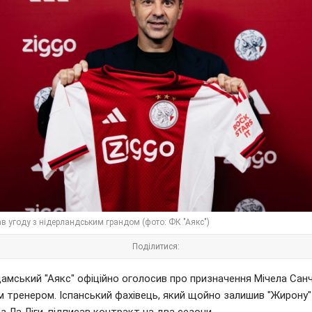
ав угоду з нідерландським грандом (фото: ФК "Аякс")
Поділитися:
амський "Аякс" офіційно оголосив про призначення Мічела Сан
 тренером. Іспанський фахівець, який щойно залишив "Жирону" п