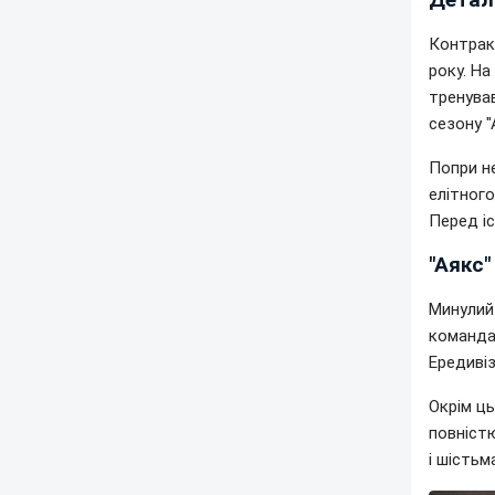
Контрак
року. На
тренува
сезону 
Попри н
елітного
Перед і
"Аякс"
Минулий
команда
Ередивіз
Окрім ць
повністю
і шість