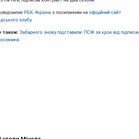
з Ла Ліги, підписав контракт на два сезони.
повідомляє
РБК-Україна
з посиланням на
офіційний сайт
ндського клубу
.
 також:
Забарного знову підставили: ПСЖ за крок від підписа
росіянина
і угоди Мічела