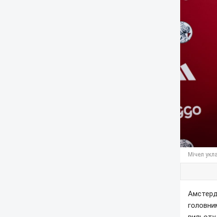
Мічел укл
Амстерд
головним