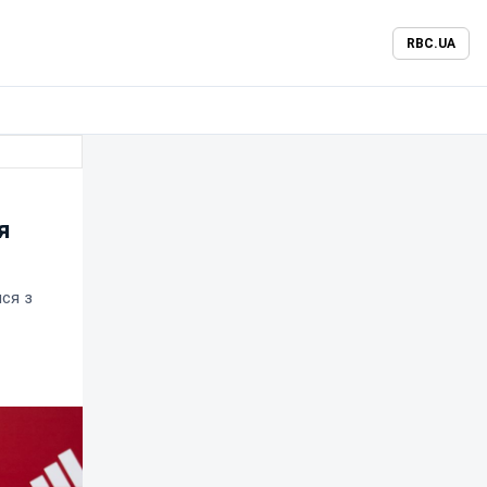
RBC.UA
я
ся з