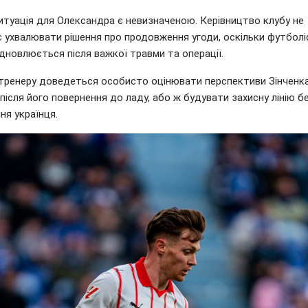
итуація для Олександра є невизначеною. Керівництво клубу не
є ухвалювати рішення про продовження угоди, оскільки футболі
ідновлюється після важкої травми та операції.
тренеру доведеться особисто оцінювати перспективи Зінченка
після його повернення до ладу, або ж будувати захисну лінію б
ня українця.