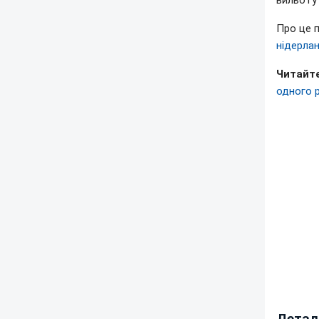
вильоту 
Про це 
нідерла
Читайте
одного 
Детал