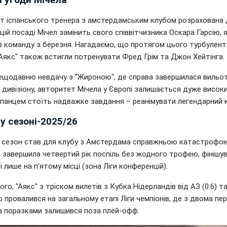
т іспанського тренера з амстердамським клубом розрахована 
 цій посаді Мічел замінить свого співвітчизника Оскара Гарсію, 
в команду з березня. Нагадаємо, що протягом цього турбулен
"Аякс" також встигли потренувати Фред Грім та Джон Хейтінга.
ещодавню невдачу з "Жироною", де справа завершилася вильо
 дивізіону, авторитет Мічела у Європі залишається дуже висок
спанцем стоїть надважке завдання – реанімувати легендарний к
 у сезоні-2025/26
 сезон став для клубу з Амстердама справжньою катастрофо
 завершила четвертий рік поспіль без жодного трофею, фінішу
і лише на п'ятому місці (зона Ліги конференцій).
ого, "Аякс" з тріском вилетів з Кубка Нідерландів від АЗ (0:6) т
 провалився на загальному етапі Ліги чемпіонів, де з двома п
ма поразками залишився поза плей-офф.