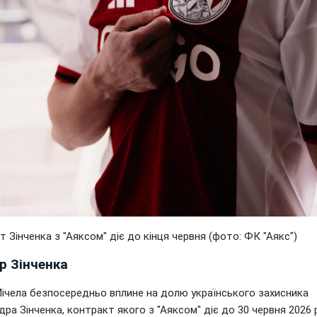
 Зінченка з "Аяксом" діє до кінця червня (фото: ФК "Аякс")
р Зінченка
Мічела безпосередньо вплине на долю українського захисника
ра Зінченка, контракт якого з "Аяксом" діє до 30 червня 2026 