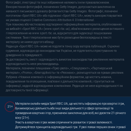
Фотографії, ілюстрації та інші зображення належать їхнім правовласникам.
Використання фотографій, позначених Getty Images, допускається виключно за
наявності письмового дозволу фотоагентства Getty Images. Фотографії, позначені
логотипом «Sport RBC.UA» або підписані «Sport RBC.UA», можуть використовуватися
на умовах ліцензії Creative Commons Attribution 4.0 International.
При повному або частковому відтворенні інформаційних матеріалів, опублікованих
на вебсайті «Sport RBC.UA» (www.sport.rbc.ua), обов'язковим є розміщення активного
гіперпосилання на www.sport.rbc.ua, відкритого для індексації пошуковими
системами. Таке гіперпосилання має бути розміщене безпосередньо в тексті
матеріалу не нижче другого абзацу.
Редакція «Sport RBC.UA» може не поділяти точку зору авторів публікацій. Оціночні
судження, відповідно до законодавства України, не підлягають спростуванню та
доведенню їх правдивості.
За достовірність, зміст і відповідність вимогам законодавства рекламних матеріалів
відповідальність несе рекламодавець.
Матеріали, позначені плашками «Прес-реліз», «Спецпроєкт», «Партнерський
матеріал», «Promo», «Благодійність» та «Резонанс», розміщуються на правах реклами.
Рубрика «Новини компанії» є інформаційним форматом, що містить новини,
повідомлення та оголошення, пов'язані з діяльністю компаній, і ґрунтується на
інформації, наданій відповідними компаніями. Редакція не несе відповідальності за
достовірність такої інформації.
Матеріали онлайн-медіа Sport RBC.UA, що містять інформацію про азартні ігри,
21+
букмекерську діяльність або інші види діяльності у сфері організації та
проведення азартних ігор, призначені виключно для осіб, які досягли 21-річного
віку (21+).
Участь в азартних іграх може спричинити розвиток ігрової залежності.
Дотримуйтеся принципів відповідальної гри. У разі появи перших ознак ігрової