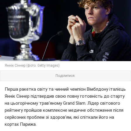
Яннік Сіннер (фото: Getty Images)
Поділитися:
Перша ракетка світу та чинний чемпіон Вімблдону італієць
Яннік Сіннер підтвердив свою повну готовність до старту
на цьогорічному трав'яному Grand Slam. Лідер світового
рейтингу пройшов комплексне медичне обстеження після
серйозних проблем зі здоров'ям, які спіткали його на
кортах Парижа.