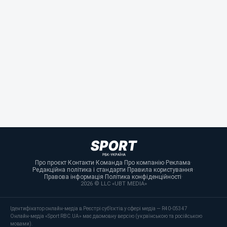
Про проєкт
·
Контакти
·
Команда
·
Про компанію
·
Реклама
·
Редакційна політика і стандарти
·
Правила користування
·
Правова інформація
·
Політика конфіденційності
·
2026 © LLC «UBT MEDIA»
Ідентифікатор онлайн-медіа в Реєстрі суб’єктів у сфері медіа — R40-05347
Онлайн-медіа «Sport RBC.UA» має двомовну версію (українською та російською
мовами).