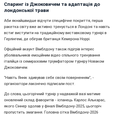
Спаринг із Джоковичем та адаптація до
лондонської трави
Аби якнайшвидше відчути специфічне покриття, перша
ракетка світу вже активно тренується в Лондоні та навіть
встиг виступити на традиційному виставковому турнірі в
Герлінгемі, де обіграв британця Кемерона Норрі.
Офіційний акаунт Вімблдону також підігрів інтерес
уболівальників емоційним відео спільного тренування
італійця із семиразовим тріумфатором турніру Новаком
Джоковичем.
"Навіть Яннік здивував себе своїм поверненням", -
організатори лаконічно підписали пост.
До слова, цьогорічний турнір у надважкій вазі матиме
оновлений склад фаворитів - іспанець Карлос Алькарас,
якого Сіннер здолав у фіналі Вімблдону-2025, цьогоріч
пропустить змагання. Головна сітка Вімблдону-2026