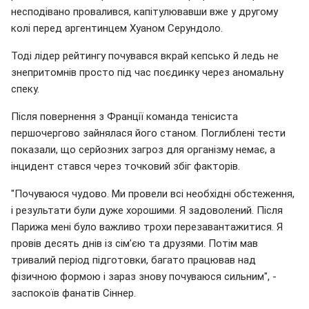
несподівано провалився, капітулювавши вже у другому
колі перед аргентинцем Хуаном Серундоло.
Тоді лідер рейтингу почувався вкрай кепсько й ледь не
знепритомнів просто під час поєдинку через аномальну
спеку.
Після повернення з Франції команда тенісиста
першочергово зайнялася його станом. Поглиблені тести
показали, що серйозних загроз для організму немає, а
інцидент стався через точковий збіг факторів.
"Почуваюся чудово. Ми провели всі необхідні обстеження,
і результати були дуже хорошими. Я задоволений. Після
Парижа мені було важливо трохи перезавантажитися. Я
провів десять днів із сім’єю та друзями. Потім мав
тривалий період підготовки, багато працював над
фізичною формою і зараз знову почуваюся сильним", -
заспокоїв фанатів Сіннер.