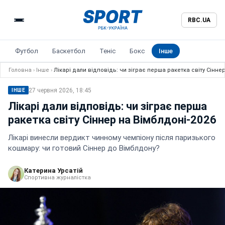
RBC.UA
Футбол
Баскетбол
Теніс
Бокс
Інше
Головна
›
Інше
›
Лікарі дали відповідь: чи зіграє перша ракетка світу Сіннер
27 червня 2026, 18:45
ІНШЕ
Лікарі дали відповідь: чи зіграє перша
ракетка світу Сіннер на Вімблдоні-2026
Лікарі винесли вердикт чинному чемпіону після паризького
кошмару: чи готовий Сіннер до Вімблдону?
Катерина Урсатій
Спортивна журналістка