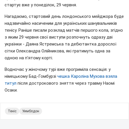
стартує вже у понеділок, 29 червня.
Нагадаємо, стартовий день лондонського мейджора буде
надзвичайно насиченим для українських шанувальників
тенісу. Раніше писали розклад матчів першого кола, згідно
з яким 29 червня свої виступи розпочнуть одразу дві
українки - Даяна Ястремська та дебютантка дорослої
сітки Олександра Олійникова, які гратимуть одна за
одною на п'ятому корті.
Водночас у жіночому турі вже прогриміла сенсація: у
німецькому Бад-Гомбурзі
чешка Кароліна Мухова взяла
титул
після дострокового зняття через травму Наомі
Осаки.
Теніс
Уимблдон