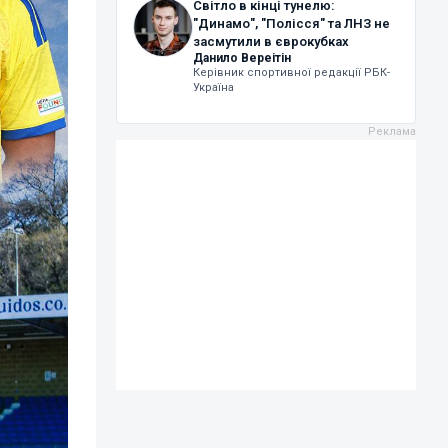
Світло в кінці тунелю:
"Динамо", "Полісся" та ЛНЗ не
засмутили в єврокубках
Данило Вереітін
Керівник спортивної редакції РБК-
Україна