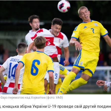
а Євро перемогою над Хорватією (фото: УАФ)
я, юнацька збірна України U-19 проведе свій другий поєдин