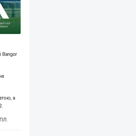
і Bangor
на
атою, а
2.
ПЛ.