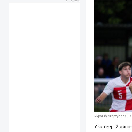
Україна стартувала н
У четвер, 2 липн