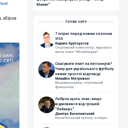
льні
Маямі"
, збірна
ТОЧКИ ЗОРУ
7 інтриг перед новим сезоном
УПЛ
Кирило Круторогов
Спортивний коментатор, журналіст,
автор книги "#Бомбардир"
Скасувати ліміт на легіонерів?
Чому для українського футболу
немає простої відповіді
Михайло Метревелі
Медіаменеджер, спортивний
функціонер
Леброн щось знає, якщо
відмовився від грошей
"Лейкерс"
Дмитро Базелевський
Баскетбольний тренер, оглядач