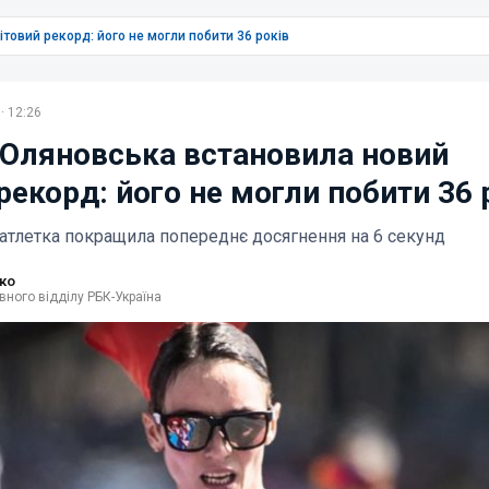
товий рекорд: його не могли побити 36 років
· 12:26
 Оляновська встановила новий
рекорд: його не могли побити 36 
оатлетка покращила попереднє досягнення на 6 секунд
ко
вного відділу РБК-Україна