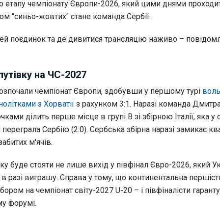
о етапу чемпіонату Європи-2026, який цими днями проходи
ом "синьо-жовтих" стане команда Сербії.
й поєдинок та де дивитися трансляцію наживо – повідом
путівку на ЧС-2027
розпочали чемпіонат Європи, здобувши у першому турі
вол
олітками з Хорватії
з рахунком 3:1. Наразі команда Дмитр
чками ділить перше місце в групі B зі збірною Італії, яка у
 переграла Сербію (2:0). Сербська збірна наразі замикає кв
забитих м'ячів.
ку буде стояти не лише вихід у півфінал Євро-2026, який У
 в разі виграшу. Справа у тому, що континентальна першіст
бором на чемпіонат світу-2027 U-20 – і півфіналісти гарант
му форумі.