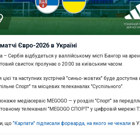
матчі Євро-2026 в Україні
 – Сербія відбудеться у валлійському місті Бангор на арен
артовий свисток пролунає о 20:00 за київським часом.
 цієї та наступних зустрічей "синьо-жовтих" буде доступна 
ільне Спорт" та місцевих телеканалах "Суспільного".
 покаже медіасервіс MEGOGO — у розділі "Спорт" за передпл
товному телеканалі "MEGOGO СПОРТ" у цифровій мережі Т
и, що
"Карпати" підписали форварда, на якого не чекали
в У