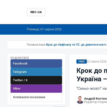
RBC.UA
П'ятниця, 07 серпня 2026
Головна
›
Інше
›
Крок до півфіналу та ЧС: де дивитися мат
ПОДІЛИТИСЯ
02 липня 2026 
ІНШЕ
Facebook
Крок до п
Telegram
Україна 
Twitter / X
"Синьо-жовті" на
Viber
Копіювати посилання
Андрій Костен
Редактор спорти