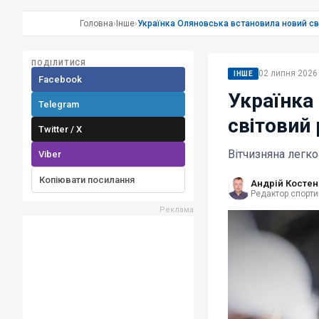
Головна
›
Інше
›
Українка Оляновська встановила новий сві
ПОДІЛИТИСЯ
02 липня 2026 
ІНШЕ
Facebook
Українка
Telegram
світовий 
Twitter / X
Вітчизняна легк
Viber
Копіювати посилання
Андрій Костен
Редактор спорти