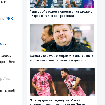
ть в
"Динамо" з голом Пономаренка здолало
"Карабах" у Лізі конференцій
ляє
РБК-
ьову
а
 своєму
Замість Христича: збірна України з хокею
отримала нового головного тренера
артет без
країна
ь
ують собі
З рекордом та шедевром: Мессі
феєрично повернувся у старт "Інтер