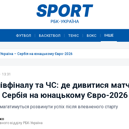
ІНШЕ
ФУТБОЛ
БАСКЕТБОЛ
ТЕНІС
БОКС
|
|
|
|
ч Україна – Сербія на юнацькому Євро-2026
· 13:31
івфіналу та ЧС: де дивитися мат
– Сербія на юнацькому Євро-2026
магатимуться розвинути успіх після впевненого старту
ко
вного відділу РБК-Україна