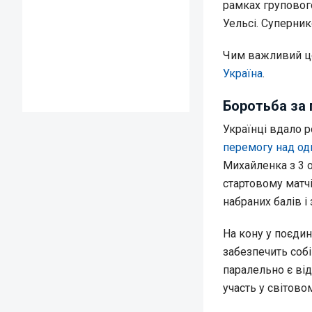
рамках груповог
Уельсі. Суперник
Чим важливий це
Україна
.
Боротьба за 
Українці вдало 
перемогу над одн
Михайленка з 3 о
стартовому матчі
набраних балів і 
На кону у поєдин
забезпечить собі
паралельно є від
участь у світово