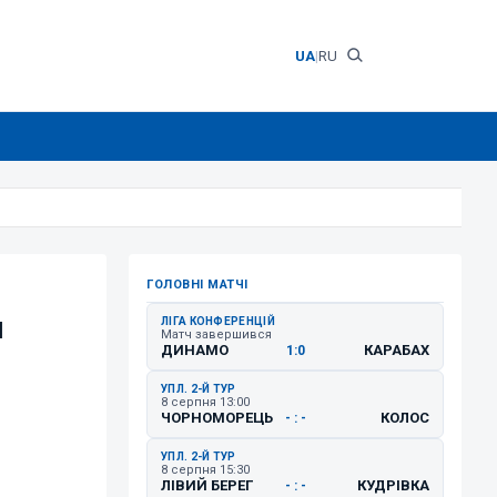
UA
|
RU
ГОЛОВНІ МАТЧІ
ч
ЛІГА КОНФЕРЕНЦІЙ
Матч завершився
ДИНАМО
КАРАБАХ
1:0
УПЛ. 2-Й ТУР
8 серпня 13:00
ЧОРНОМОРЕЦЬ
КОЛОС
- : -
УПЛ. 2-Й ТУР
8 серпня 15:30
ЛІВИЙ БЕРЕГ
КУДРІВКА
- : -