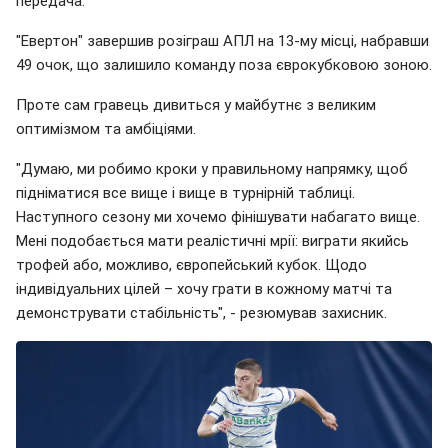
передача.
"Евертон" завершив розіграш АПЛ на 13-му місці, набравши
49 очок, що залишило команду поза єврокубковою зоною.
Проте сам гравець дивиться у майбутнє з великим
оптимізмом та амбіціями.
"Думаю, ми робимо кроки у правильному напрямку, щоб
підніматися все вище і вище в турнірній таблиці.
Наступного сезону ми хочемо фінішувати набагато вище.
Мені подобається мати реалістичні мрії: виграти якийсь
трофей або, можливо, європейський кубок. Щодо
індивідуальних цілей – хочу грати в кожному матчі та
демонструвати стабільність", - резюмував захисник.