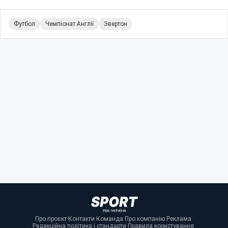
Футбол
Чемпіонат Англії
Эвертон
Про проєкт
·
Контакти
·
Команда
·
Про компанію
·
Реклама
·
Редакційна політика і стандарти
·
Правила користування
·