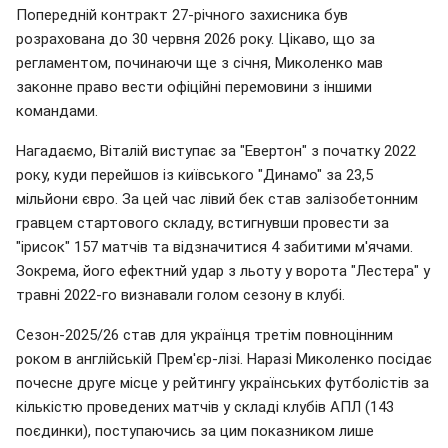
Попередній контракт 27-річного захисника був
розрахована до 30 червня 2026 року. Цікаво, що за
регламентом, починаючи ще з січня, Миколенко мав
законне право вести офіційні перемовини з іншими
командами.
Нагадаємо, Віталій виступає за "Евертон" з початку 2022
року, куди перейшов із київського "Динамо" за 23,5
мільйони євро. За цей час лівий бек став залізобетонним
гравцем стартового складу, встигнувши провести за
"ірисок" 157 матчів та відзначитися 4 забитими м'ячами.
Зокрема, його ефектний удар з льоту у ворота "Лестера" у
травні 2022-го визнавали голом сезону в клубі.
Сезон-2025/26 став для українця третім повноцінним
роком в англійській Прем'єр-лізі. Наразі Миколенко посідає
почесне друге місце у рейтингу українських футболістів за
кількістю проведених матчів у складі клубів АПЛ (143
поєдинки), поступаючись за цим показником лише