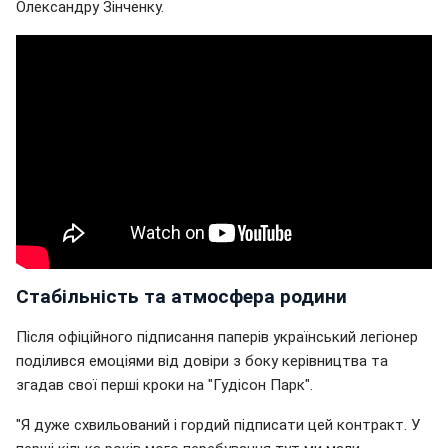
Олександру Зінченку.
Стабільність та атмосфера родини
Після офіційного підписання паперів український легіонер
поділився емоціями від довіри з боку керівництва та
згадав свої перші кроки на "Гудісон Парк".
"Я дуже схвильований і гордий підписати цей контракт. У