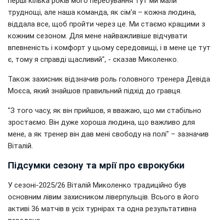
перші кілька років мого перебування тут ми мали
труднощі, але наша команда, як сім'я – кожна людина,
віддала все, щоб пройти через це. Ми стаємо кращими з
кожним сезоном. Для мене найважливіше відчувати
впевненість і комфорт у цьому середовищі, і в мене це тут
є, тому я справді щасливий", - сказав Миколенко.
Також захисник відзначив роль головного тренера Девіда
Моєса, який знайшов правильний підхід до гравця.
"З того часу, як він прийшов, я вважаю, що ми стабільно
зростаємо. Він дуже хороша людина, що важливо для
мене, а як тренер він дав мені свободу на полі" – зазначив
Віталій.
Підсумки сезону та мрії про єврокубки
У сезоні-2025/26 Віталій Миколенко традиційно був
основним лівим захисником ліверпульців. Всього в його
активі 36 матчів в усіх турнірах та одна результативна