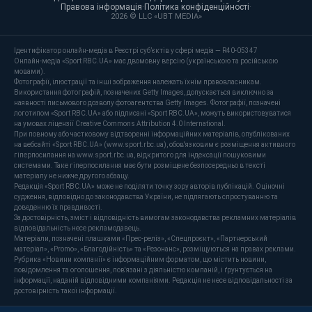
Правова інформація
·
Політика конфіденційності
·
2026 © LLC «UBT MEDIA»
Ідентифікатор онлайн-медіа в Реєстрі суб’єктів у сфері медіа — R40-05347
Онлайн-медіа «Sport RBC.UA» має двомовну версію (українською та російською
мовами).
Фотографії, ілюстрації та інші зображення належать їхнім правовласникам.
Використання фотографій, позначених Getty Images, допускається виключно за
наявності письмового дозволу фотоагентства Getty Images. Фотографії, позначені
логотипом «Sport RBC.UA» або підписані «Sport RBC.UA», можуть використовуватися
на умовах ліцензії Creative Commons Attribution 4.0 International.
При повному або частковому відтворенні інформаційних матеріалів, опублікованих
на вебсайті «Sport RBC.UA» (www.sport.rbc.ua), обов'язковим є розміщення активного
гіперпосилання на www.sport.rbc.ua, відкритого для індексації пошуковими
системами. Таке гіперпосилання має бути розміщене безпосередньо в тексті
матеріалу не нижче другого абзацу.
Редакція «Sport RBC.UA» може не поділяти точку зору авторів публікацій. Оціночні
судження, відповідно до законодавства України, не підлягають спростуванню та
доведенню їх правдивості.
За достовірність, зміст і відповідність вимогам законодавства рекламних матеріалів
відповідальність несе рекламодавець.
Матеріали, позначені плашками «Прес-реліз», «Спецпроєкт», «Партнерський
матеріал», «Promo», «Благодійність» та «Резонанс», розміщуються на правах реклами.
Рубрика «Новини компанії» є інформаційним форматом, що містить новини,
повідомлення та оголошення, пов'язані з діяльністю компаній, і ґрунтується на
інформації, наданій відповідними компаніями. Редакція не несе відповідальності за
достовірність такої інформації.