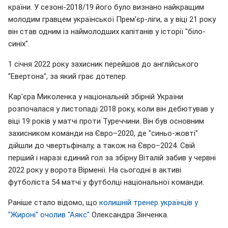
країни. У сезоні-2018/19 його було визнано найкращим
молодим гравцем української Прем'єр-ліги, а у віці 21 року
він став одним із наймолодших капітанів у історії "біло-
синіх".
1 січня 2022 року захисник перейшов до англійського
"Евертона", за який грає дотепер.
Кар'єра Миколенка у національній збірній України
розпочалася у листопаді 2018 року, коли він дебютував у
віці 19 років у матчі проти Туреччини. Він був основним
захисником команди на Євро–2020, де "синьо-жовті"
дійшли до чвертьфіналу, а також на Євро–2024. Свій
перший і наразі єдиний гол за збірну Віталій забив у червні
2022 року у ворота Вірменії. На сьогодні в активі
футболіста 54 матчі у футболці національної команди.
Раніше стало відомо, що
колишній тренер українців у
"Жироні" очолив "Аякс"
Олександра Зінченка.