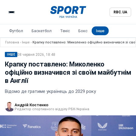
RBC.UA
Футбол
Баскетбол
Теніс
Бокс
Інше
Головна
›
Інше
›
Крапку поставлено: Миколенко офіційно визначився зі своїм
08 червня 2026, 18:48
ІНШЕ
Крапку поставлено: Миколенко
офіційно визначився зі своїм майбутнім
в Англії
Відомо де гратиме українець до 2029 року
Андрій Костенко
Редактор спортивного відділу РБК-Україна