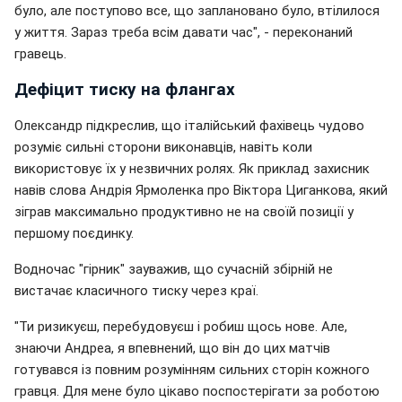
було, але поступово все, що заплановано було, втілилося
у життя. Зараз треба всім давати час", - переконаний
гравець.
Дефіцит тиску на флангах
Олександр підкреслив, що італійський фахівець чудово
розуміє сильні сторони виконавців, навіть коли
використовує їх у незвичних ролях. Як приклад захисник
навів слова Андрія Ярмоленка про Віктора Циганкова, який
зіграв максимально продуктивно не на своїй позиції у
першому поєдинку.
Водночас "гірник" зауважив, що сучасній збірній не
вистачає класичного тиску через краї.
"Ти ризикуєш, перебудовуєш і робиш щось нове. Але,
знаючи Андреа, я впевнений, що він до цих матчів
готувався із повним розумінням сильних сторін кожного
гравця. Для мене було цікаво поспостерігати за роботою