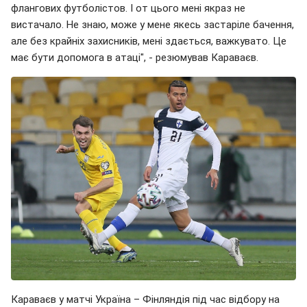
флангових футболістов. І от цього мені якраз не
вистачало. Не знаю, може у мене якесь застаріле бачення,
але без крайніх захисників, мені здається, важкувато. Це
має бути допомога в атаці", - резюмував Караваєв.
Караваєв у матчі Україна – Фінляндія під час відбору на