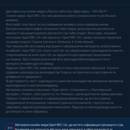
Ідентифікатор онлайн-медіа в Реєстрі суб’єктів у сфері медіа — R40-05347
Онлайн-медіа «Sport RBC.UA» має двомовну версію (українською та російською
мовами).
Фотографії, ілюстрації та інші зображення належать їхнім правовласникам.
Використання фотографій, позначених Getty Images, допускається виключно за
наявності письмового дозволу фотоагентства Getty Images. Фотографії, позначені
логотипом «Sport RBC.UA» або підписані «Sport RBC.UA», можуть використовуватися
на умовах ліцензії Creative Commons Attribution 4.0 International.
При повному або частковому відтворенні інформаційних матеріалів, опублікованих
на вебсайті «Sport RBC.UA» (www.sport.rbc.ua), обов'язковим є розміщення активного
гіперпосилання на www.sport.rbc.ua, відкритого для індексації пошуковими
системами. Таке гіперпосилання має бути розміщене безпосередньо в тексті
матеріалу не нижче другого абзацу.
Редакція «Sport RBC.UA» може не поділяти точку зору авторів публікацій. Оціночні
судження, відповідно до законодавства України, не підлягають спростуванню та
доведенню їх правдивості.
За достовірність, зміст і відповідність вимогам законодавства рекламних матеріалів
відповідальність несе рекламодавець.
Матеріали, позначені плашками «Прес-реліз», «Спецпроєкт», «Партнерський
матеріал», «Promo», «Благодійність» та «Резонанс», розміщуються на правах реклами.
Рубрика «Новини компанії» є інформаційним форматом, що містить новини,
повідомлення та оголошення, пов'язані з діяльністю компаній, і ґрунтується на
інформації, наданій відповідними компаніями. Редакція не несе відповідальності за
достовірність такої інформації.
Матеріали онлайн-медіа Sport RBC.UA, що містять інформацію про азартні ігри,
21+
букмекерську діяльність або інші види діяльності у сфері організації та