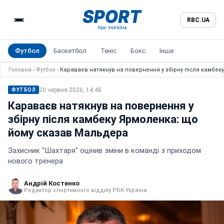
RBC.UA
Футбол
Баскетбол
Теніс
Бокс
Інше
Головна
›
Футбол
›
Караваєв натякнув на повернення у збірну після камбе
20 червня 2026, 14:48
ФУТБОЛ
Караваєв натякнув на повернення у
збірну після камбеку Ярмоленка: що
йому сказав Мальдера
Захисник "Шахтаря" оцінив зміни в команді з приходом
нового тренера
Андрій Костенко
Редактор спортивного відділу РБК-Україна