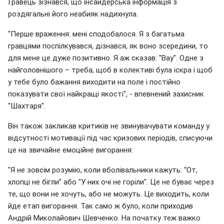
Гравець зізнався, що інсайдерська інформація з
роздягальні його неабияк надихнула.
"Перше враження: мені сподобалося. Я з багатьма
гравцями поспілкувався, дізнався, як воно зсередини, то
для мене це дуже позитивно. Я аж сказав: "Вау". Одне з
найголовнішого – треба, щоб в колективі була іскра і щоб
у тебе було бажання виходити на поле і постійно
показувати свої найкращі якості", - впевнений захисник
"Шахтаря".
Він також закликав критиків не звинувачувати команду у
відсутності мотивації під час кризових періодів, списуючи
це на звичайне емоційне вигорання:
"Я не зовсім розумію, коли вболівальники кажуть: “От,
хлопці не бігли” або "У них очі не горіли". Це не буває через
те, що вони не хочуть, або не можуть. Це виходить, коли
йде етап вигорання. Так само ж було, коли приходив
Андрій Миколайович Шевченко. На початку теж важко