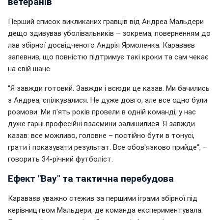
ветеранів
Перший список викликаних гравців від Андреа Мальдери
дещо здивував уболівальників – зокрема, поверненням до
лав збірної досвідченого Андрія Ярмоленка. Караваєв
запевнив, що повністю підтримує такі кроки та сам чекає
на свій шанс.
"Я завжди готовий. Завжди і всюди це казав. Ми бачились
з Андреа, спілкувалися. Не дуже довго, але все одно були
розмови. Ми п'ять років провели в одній команді, у нас
дуже гарні професійні взаємини залишилися. Я завжди
казав: все можливо, головне – постійно бути в тонусі,
грати і показувати результат. Все обов'язково прийде", –
говорить 34-річний футболіст.
Ефект "Вау" та тактична перебудова
Караваєв уважно стежив за першими іграми збірної під
керівництвом Мальдери, де команда експериментувала.