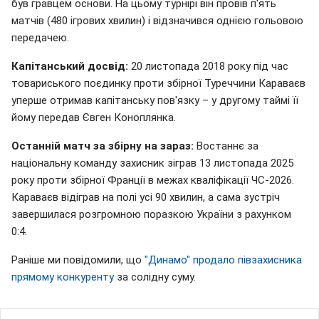
був гравцем основи. На цьому турнірі він провів п'ять
матчів (480 ігрових хвилин) і відзначився однією гольовою
передачею.
Капітанський досвід:
20 листопада 2018 року під час
товариського поєдинку проти збірної Туреччини Караваєв
уперше отримав капітанську пов'язку – у другому таймі її
йому передав Євген Коноплянка.
Останній матч за збірну на зараз:
Востаннє за
національну команду захисник зіграв 13 листопада 2025
року проти збірної Франції в межах кваліфікації ЧС-2026.
Караваєв відіграв на полі усі 90 хвилин, а сама зустріч
завершилася розгромною поразкою України з рахунком
0:4.
Раніше ми повідомили, що
"Динамо" продало півзахисника
прямому конкуренту
за солідну суму.