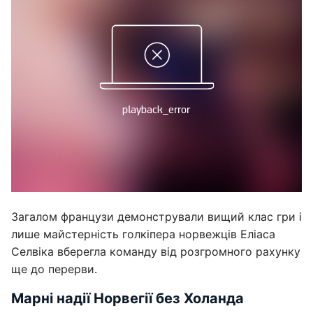
Загалом французи демонстрували вищий клас гри і
лише майстерність голкіпера норвежців Еліаса
Селвіка вберегла команду від розгромного рахунку
ще до перерви.
Марні надії Норвегії без Холанда