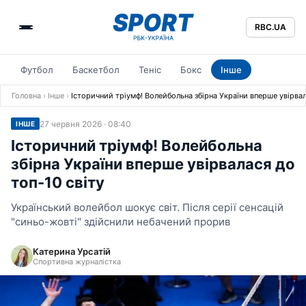
RBC.UA
Футбол
Баскетбол
Теніс
Бокс
Інше
Головна
›
Інше
›
Історичний тріумф! Волейбольна збірна України вперше увірвал
27 червня 2026 · 08:40
ІНШЕ
Історичний тріумф! Волейбольна
збірна України вперше увірвалася до
топ-10 світу
Український волейбол шокує світ. Після серії сенсацій
"синьо-жовті" здійснили небачений прорив
Катерина Урсатій
Спортивна журналістка