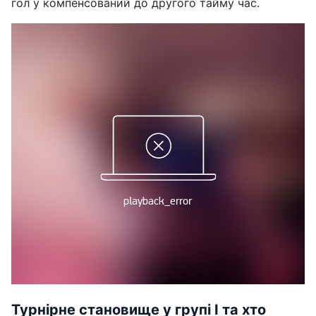
гол у компенсований до другого тайму час.
Турнірне становище у групі І та хто