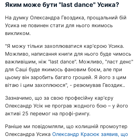
Яким може бути "last dance" Усика?
На думку Олександра Гвоздика, прощальний бій
Усика не повинен стати для нього якимось
викликом.
"Я можу тільки захоплюватися кар'єрою Усика.
Можливо, написання книги для нього буде чимось
важливішим, ніж "last dance". Можливо, "ласт денс"
для Саші буде якимось фановим боєм, але при
цьому він заробить багато грошей. Я його з цим
вітаю і цим захоплююся", - резюмував Гвоздик..
Зазначимо, що за свою професійну кар'єру
Олександр Усік не програв жодного бою – у його
активі 25 перемог на профі-рингу.
Раніше ми повідомляли, що колишній промоутер
Олександра Усика
Олександр Красюк заявив, що