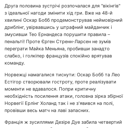
Друга половина зустрічі розпочалася для "вікінгів"
з ідеальної нагоди змінити хід гри. Вже на 48-й
хвилині Оскар Бобб продемонстрував неймовірний
дриблінг, увірвавшись у штрафний майданчик і
змусивши Тео Ернандеса порушити правила –
пенальті! Проте Єрген Стренн-Ларсен не зумів
переграти Майка Меньяна, пробивши занадто
слабко, і голкіпер французів спокійно врятував
команду.
Норвежці намагалися тиснути: Оскар Бобб та Лео
Естігор створювали гостроту, проте реалізувати
моменти не вдавалося. Попри критичну
необхідність посилення атаки, головна зірка збірної
Норвегії Ерлінг Холанд так і не з'явився на полі,
провівши весь матч на лаві запасних.
Франція ж зусиллями Дезіре Дуе забила четвертий