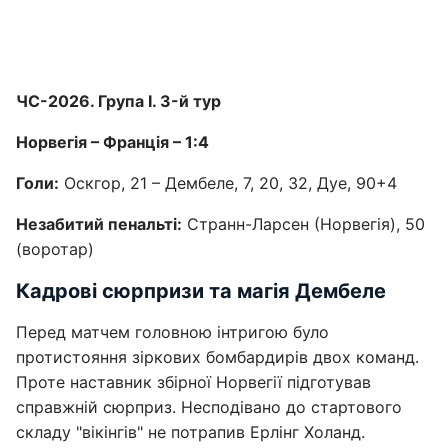
ЧС-2026. Група I. 3-й тур
Норвегія – Франція – 1:4
Голи:
Оскгор, 21 – Дембеле, 7, 20, 32, Дуе, 90+4
Незабитий пенальті:
Странн-Ларсен (Норвегія), 50
(воротар)
Кадрові сюрпризи та магія Дембеле
Перед матчем головною інтригою було
протистояння зіркових бомбардирів двох команд.
Проте наставник збірної Норвегії підготував
справжній сюрприз. Несподівано до стартового
складу "вікінгів" не потрапив Ерлінг Холанд.