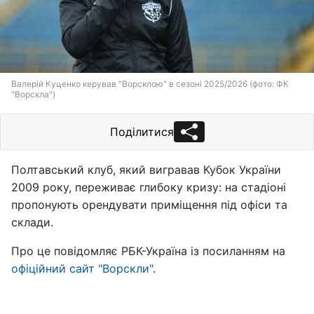
Валерій Куценко керував "Ворсклою" в сезоні 2025/2026 (фото: ФК
"Ворскла")
Поділитися
Полтавський клуб, який вигравав Кубок України
2009 року, переживає глибоку кризу: на стадіоні
пропонують орендувати приміщення під офіси та
склади.
Про це повідомляє РБК-Україна із посиланням на
офіційний сайт "Ворскли"
.