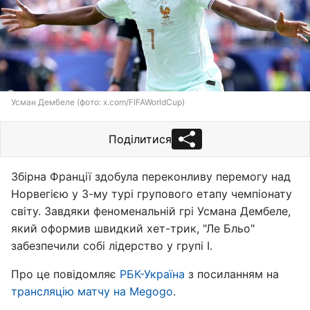
Усман Дембеле (фото: x.com/FIFAWorldCup)
Поділитися
Збірна Франції здобула переконливу перемогу над
Норвегією у 3-му турі групового етапу чемпіонату
світу. Завдяки феноменальній грі Усмана Дембеле,
який оформив швидкий хет-трик, "Ле Бльо"
забезпечили собі лідерство у групі I.
Про це повідомляє
РБК-Україна
з посиланням на
трансляцію матчу на Megogo
.