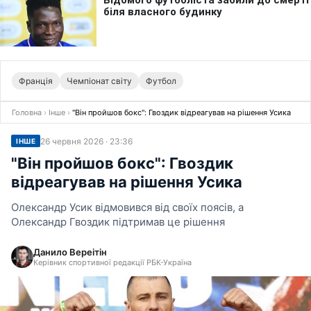
Франція
Чемпіонат світу
Футбол
Головна
›
Інше
›
"Він пройшов бокс": Гвоздик відреагував на рішення Усика
26 червня 2026 · 23:36
ІНШЕ
"Він пройшов бокс": Гвоздик
відреагував на рішення Усика
Олександр Усик відмовився від своїх поясів, а
Олександр Гвоздик підтримав це рішення
Данило Вереітін
Керівник спортивної редакції РБК-Україна