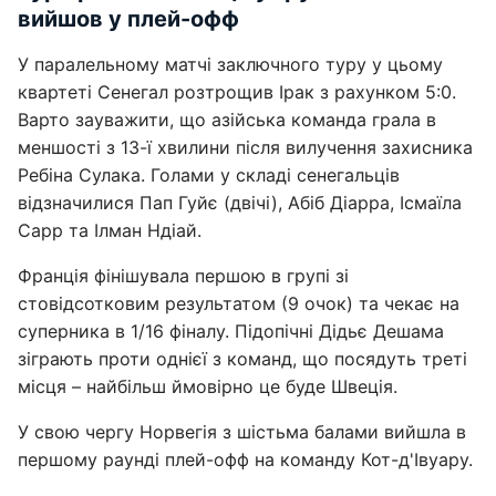
вийшов у плей-офф
У паралельному матчі заключного туру у цьому
квартеті Сенегал розтрощив Ірак з рахунком 5:0.
Варто зауважити, що азійська команда грала в
меншості з 13-ї хвилини після вилучення захисника
Ребіна Сулака. Голами у складі сенегальців
відзначилися Пап Гуйє (двічі), Абіб Діарра, Ісмаїла
Сарр та Ілман Ндіай.
Франція фінішувала першою в групі зі
стовідсотковим результатом (9 очок) та чекає на
суперника в 1/16 фіналу. Підопічні Дідьє Дешама
зіграють проти однієї з команд, що посядуть треті
місця – найбільш ймовірно це буде Швеція.
У свою чергу Норвегія з шістьма балами вийшла в
першому раунді плей-офф на команду Кот-д'Івуару.