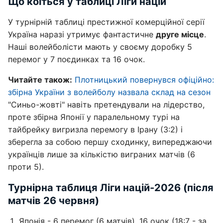
Що коїться у таблиці Ліги націй
У турнірній таблиці престижної комерційної серії
Україна наразі утримує фантастичне
друге місце
.
Наші волейболісти мають у своєму доробку 5
перемог у 7 поєдинках та 16 очок.
Читайте також:
Плотницький повернувся офіційно:
збірна України з волейболу назвала склад на сезон
"Синьо-жовті" навіть претендували на лідерство,
проте збірна Японії у паралельному турі на
тайбрейку вигризла перемогу в Ірану (3:2) і
зберегла за собою першу сходинку, випереджаючи
українців лише за кількістю виграних матчів (6
проти 5).
Турнірна таблиця Ліги націй-2026 (після
матчів 26 червня)
Японія - 6 перемог (6 матчів), 16 очок (18:7 - за