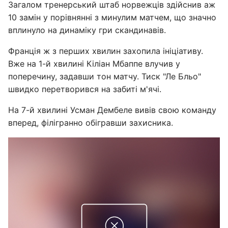
Загалом тренерський штаб норвежців здійснив аж
10 замін у порівнянні з минулим матчем, що значно
вплинуло на динаміку гри скандинавів.
Франція ж з перших хвилин захопила ініціативу.
Вже на 1-й хвилині Кіліан Мбаппе влучив у
поперечину, задавши тон матчу. Тиск "Ле Бльо"
швидко перетворився на забиті м'ячі.
На 7-й хвилині Усман Дембеле вивів свою команду
вперед, філігранно обігравши захисника.