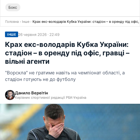
Бокс
Головна
›
Інше
›
Крах екс-володарів Кубка України: стадіон – в оренду під офіс, 
26 червня 2026 · 22:49
ІНШЕ
Крах екс-володарів Кубка України:
стадіон – в оренду під офіс, гравці –
вільні агенти
"Ворскла" не гратиме навіть на чемпіонат області, а
стадіон готують не до футболу
Данило Вереітін
Керівник спортивної редакції РБК-Україна