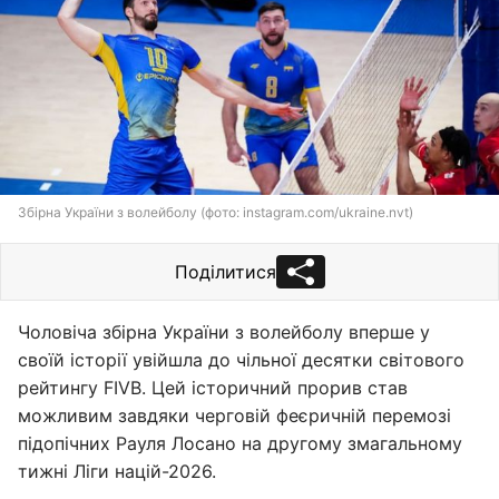
Збірна України з волейболу (фото: instagram.com/ukraine.nvt)
Поділитися
Чоловіча збірна України з волейболу вперше у
своїй історії увійшла до чільної десятки світового
рейтингу FIVB. Цей історичний прорив став
можливим завдяки черговій феєричній перемозі
підопічних Рауля Лосано на другому змагальному
тижні Ліги націй-2026.