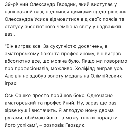
39-річний Олександр Гвоздик, який виступає у
напівважкій вазі, поділився думками щодо рішення
Олександра Усика відмовитися від своїх поясів та
статусу абсолютного чемпіона світу у надважкій
вазі.
"Він виграв все. За сукупністю досягнень, в
аматорському боксі та професійному, він виграв
абсолютно все, що можна було. Якщо ми говоримо
про професіоналів, можливо, Холіфілд виграв усе.
Але він не здобув золоту медаль на Олімпійських
іграх!
Ось Сашко просто пройшов бокс. Одночасно
аматорський та професійний. Ну, зараз ще раз
зірве куш і вистачить. Я аплодую йому двома
руками, обіймаю його та можу тільки порадіти
його успіхам", – розповів Гвоздик.