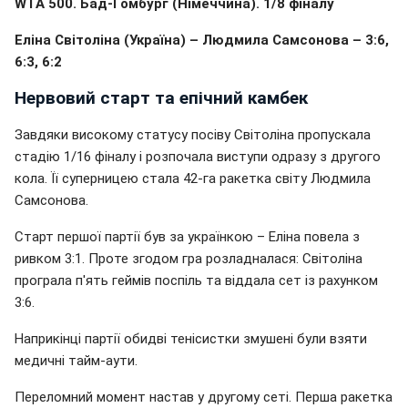
WTA 500. Бад-Гомбург (Німеччина). 1/8 фіналу
Еліна Світоліна (Україна) – Людмила Самсонова – 3:6,
6:3, 6:2
Нервовий старт та епічний камбек
Завдяки високому статусу посіву Світоліна пропускала
стадію 1/16 фіналу і розпочала виступи одразу з другого
кола. Її суперницею стала 42-га ракетка світу Людмила
Самсонова.
Старт першої партії був за українкою – Еліна повела з
ривком 3:1. Проте згодом гра розладналася: Світоліна
програла п'ять геймів поспіль та віддала сет із рахунком
3:6.
Наприкінці партії обидві тенісистки змушені були взяти
медичні тайм-аути.
Переломний момент настав у другому сеті. Перша ракетка