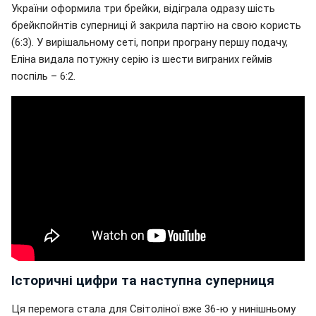
України оформила три брейки, відіграла одразу шість
брейкпойнтів суперниці й закрила партію на свою користь
(6:3). У вирішальному сеті, попри програну першу подачу,
Еліна видала потужну серію із шести виграних геймів
поспіль – 6:2.
Історичні цифри та наступна суперниця
Ця перемога стала для Світоліної вже 36-ю у нинішньому