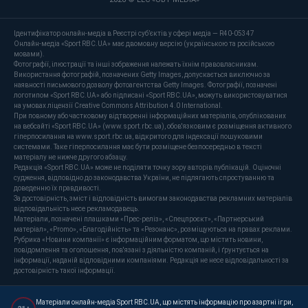
Ідентифікатор онлайн-медіа в Реєстрі суб’єктів у сфері медіа — R40-05347
Онлайн-медіа «Sport RBC.UA» має двомовну версію (українською та російською
мовами).
Фотографії, ілюстрації та інші зображення належать їхнім правовласникам.
Використання фотографій, позначених Getty Images, допускається виключно за
наявності письмового дозволу фотоагентства Getty Images. Фотографії, позначені
логотипом «Sport RBC.UA» або підписані «Sport RBC.UA», можуть використовуватися
на умовах ліцензії Creative Commons Attribution 4.0 International.
При повному або частковому відтворенні інформаційних матеріалів, опублікованих
на вебсайті «Sport RBC.UA» (www.sport.rbc.ua), обов'язковим є розміщення активного
гіперпосилання на www.sport.rbc.ua, відкритого для індексації пошуковими
системами. Таке гіперпосилання має бути розміщене безпосередньо в тексті
матеріалу не нижче другого абзацу.
Редакція «Sport RBC.UA» може не поділяти точку зору авторів публікацій. Оціночні
судження, відповідно до законодавства України, не підлягають спростуванню та
доведенню їх правдивості.
За достовірність, зміст і відповідність вимогам законодавства рекламних матеріалів
відповідальність несе рекламодавець.
Матеріали, позначені плашками «Прес-реліз», «Спецпроєкт», «Партнерський
матеріал», «Promo», «Благодійність» та «Резонанс», розміщуються на правах реклами.
Рубрика «Новини компанії» є інформаційним форматом, що містить новини,
повідомлення та оголошення, пов'язані з діяльністю компаній, і ґрунтується на
інформації, наданій відповідними компаніями. Редакція не несе відповідальності за
достовірність такої інформації.
Матеріали онлайн-медіа Sport RBC.UA, що містять інформацію про азартні ігри,