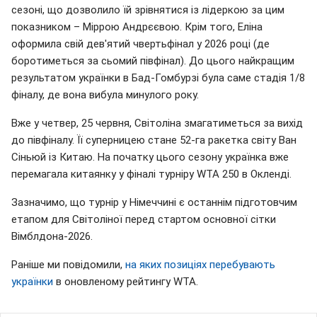
сезоні, що дозволило їй зрівнятися із лідеркою за цим
показником – Міррою Андрєєвою. Крім того, Еліна
оформила свій дев'ятий чвертьфінал у 2026 році (де
боротиметься за сьомий півфінал). До цього найкращим
результатом українки в Бад-Гомбурзі була саме стадія 1/8
фіналу, де вона вибула минулого року.
Вже у четвер, 25 червня, Світоліна змагатиметься за вихід
до півфіналу. Її суперницею стане 52-га ракетка світу Ван
Сіньюй із Китаю. На початку цього сезону українка вже
перемагала китаянку у фіналі турніру WTA 250 в Окленді.
Зазначимо, що турнір у Німеччині є останнім підготовчим
етапом для Світоліної перед стартом основної сітки
Вімблдона-2026.
Раніше ми повідомили,
на яких позиціях перебувають
українки
в оновленому рейтингу WTA.