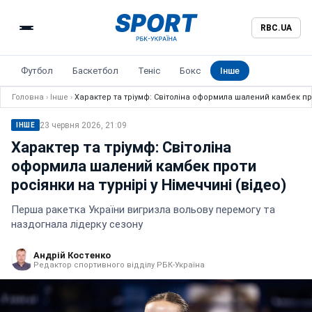
RBC.UA
Футбол
Баскетбол
Теніс
Бокс
Інше
Головна
›
Інше
›
Характер та тріумф: Світоліна оформила шалений камбек прот
23 червня 2026, 21:09
ІНШЕ
Характер та тріумф: Світоліна
оформила шалений камбек проти
росіянки на турнірі у Німеччині (відео)
Перша ракетка України вигризла вольову перемогу та
наздогнала лідерку сезону
Андрій Костенко
Редактор спортивного відділу РБК-Україна