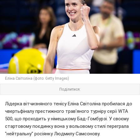
Еліна Світоліна (фото: Getty Images)
Поділитися:
Лідерка вітчизняного тенісу Еліна Світоліна пробилася до
чвертьфіналу престижного трав'яного турніру серії WTA
500, що проходить у німецькому Бад-Гомбурзі. У своєму
стартовому поєдинку вона у вольовому стилі переграла
"нейтральну" росіянку Людмилу Самсонову.