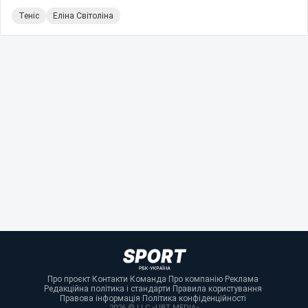
Теніс
Еліна Світоліна
Про проєкт
·
Контакти
·
Команда
·
Про компанію
·
Реклама
·
Редакційна політика і стандарти
·
Правила користування
·
Правова інформація
·
Політика конфіденційності
·
2026 © LLC «UBT MEDIA»