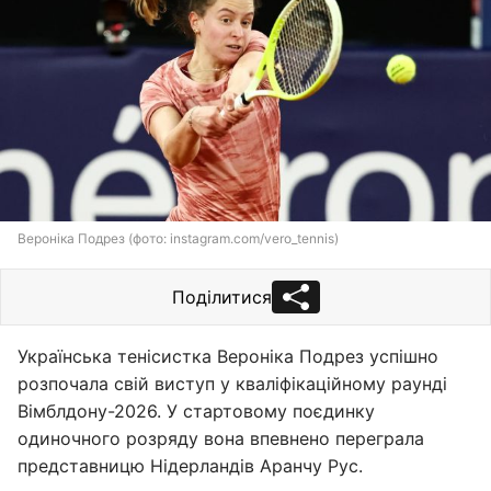
Вероніка Подрез (фото: instagram.com/vero_tennis)
Поділитися
Українська тенісистка Вероніка Подрез успішно
розпочала свій виступ у кваліфікаційному раунді
Вімблдону-2026. У стартовому поєдинку
одиночного розряду вона впевнено переграла
представницю Нідерландів Аранчу Рус.