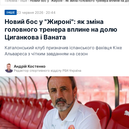
Головна
›
Інше
›
Новий бос у "Жироні": як зміна головного тренера вплине на д
23 червня 2026 · 20:44
ІНШЕ
Новий бос у "Жироні": як зміна
головного тренера вплине на долю
Циганкова і Ваната
Каталонський клуб призначив іспанського фахівця Кіке
Альвареса з чітким завданням на сезон
Андрій Костенко
Редактор спортивного відділу РБК-Україна