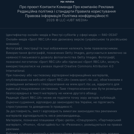
Про проєкт
·
Контакти
·
Команда
·
Про компанію
·
Реклама
·
Редакційна політика і стандарти
·
Правила користування
·
Правова інформація
·
Політика конфіденційності
·
2026 © LLC «UBT MEDIA»
Ідентифікатор онлайн-медіа в Реєстрі суб’єктів у сфері медіа — R40-05347
Онлайн-медіа «Sport RBC.UA» має двомовну версію (українською та російською
мовами).
Фотографії, ілюстрації та інші зображення належать їхнім правовласникам.
Використання фотографій, позначених Getty Images, допускається виключно за
наявності письмового дозволу фотоагентства Getty Images. Фотографії,
позначені логотипом «Sport RBC.UA» або підписані «Sport RBC.UA», можуть
використовуватися на умовах ліцензії Creative Commons Attribution 4.0
International.
При повному або частковому відтворенні інформаційних матеріалів,
опублікованих на вебсайті «Sport RBC.UA» (www.sport.rbc.ua), обов'язковим є
розміщення активного гіперпосилання на www.sport.rbc.ua, відкритого для
індексації пошуковими системами. Таке гіперпосилання має бути розміщене
безпосередньо в тексті матеріалу не нижче другого абзацу.
Редакція «Sport RBC.UA» може не поділяти точку зору авторів публікацій.
Оціночні судження, відповідно до законодавства України, не підлягають
спростуванню та доведенню їх правдивості.
За достовірність, зміст і відповідність вимогам законодавства рекламних
матеріалів відповідальність несе рекламодавець.
Матеріали, позначені плашками «Прес-реліз», «Спецпроєкт», «Партнерський
матеріал», «Promo», «Благодійність» та «Резонанс», розміщуються на правах
реклами.
Рубрика «Новини компанії» є інформаційним форматом, що містить новини,