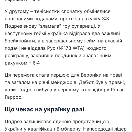
У другому – тенісистки спочатку обмінялися
програними подачами, проте за рахунку 3:3
Подрез знову "зламала" гру суперниці. У
наступному геймі українка відіграла два важливі
брейкпойнти, а в завершальному геймі на власній
подачі не віддала Рус (№178 WTA) жодного
розіграшу, закривши поєдинок з аналогічним
рахунком – 6:4.
Ця перемога стала першою для Вероніки на траві
та загалом на рівні мейджорів. Дебют був у травні,
коли Подрез вибула у першому колі відбору Ролан
Гаррос.
Що чекає на українку далі
Подрез залишилася єдиною представницею
України у кваліфікації Вімблдону. Напередодні лідер