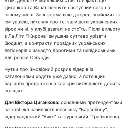
Втім, дедалі очевиднішим стає той факт, що
Циганков та Ванат почнуть наступний сезон в
іншому місці. За інформацією джерел, знайомих із
ситуацією, питання про те, залишати українських
зірок чи ні, у клубі взагалі не стоїть. Після вильоту
з Ла Ліги "Жирона" змушена суттєво урізати
бюджет, а контракти провідних українських
легіонерів є занадто дорогими та непідйомними
для реалій Сегунди.
Чутки про ймовірний розрив лідерів із
каталонцями ходять уже давно, а потенційні
варіанти продовження кар'єри виглядають досить
солідно:
Для Віктора Циганкова:
основними претендентами
на хавбека називають іспанську "Барселону",
нідерландський "Аякс" та турецький "Трабзонспор".