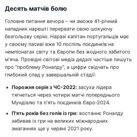
Десять матчів болю
Головне питання вечора – чи зможе 41-річний
нападник нарешті перервати свою шокуючу
безгольову серію. Наразі капітан португальців має
у своєму пасиві вже 10 поспіль поєдинків на
чемпіонатах світу та Європи без жодного забитого
м'яча. Провідні світові медіа дедалі частіше пишуть
про "проблему Роналду", а цифри свідчать про
глибокий спад у завершальній стадії:
Порожня серія з ЧС-2022:
засуха лідера
тягнеться через чотири матчі попереднього
Мундіалю та п'ять поєдинків Євро-2024.
П'ять років без голів із гри:
востаннє Роналду
забивав із гри на великих міжнародних
змаганнях ще у червні 2021 року.