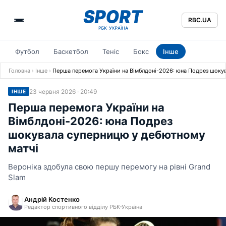
RBC.UA
Футбол
Баскетбол
Теніс
Бокс
Інше
Головна
›
Інше
›
Перша перемога України на Вімблдоні-2026: юна Подрез шоку
23 червня 2026 · 20:49
ІНШЕ
Перша перемога України на
Вімблдоні-2026: юна Подрез
шокувала суперницю у дебютному
матчі
Вероніка здобула свою першу перемогу на рівні Grand
Slam
Андрій Костенко
Редактор спортивного відділу РБК-Україна