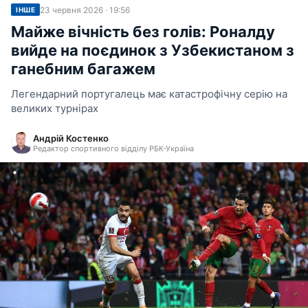
23 червня 2026 · 19:56
ІНШЕ
Майже вічність без голів: Роналду
вийде на поєдинок з Узбекистаном з
ганебним багажем
Легендарний португалець має катастрофічну серію на
великих турнірах
Андрій Костенко
Редактор спортивного відділу РБК-Україна