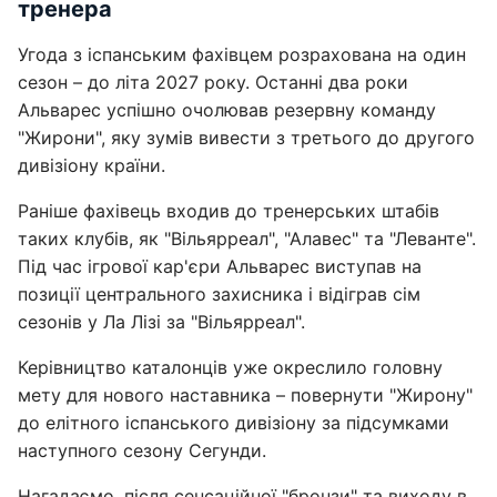
тренера
Угода з іспанським фахівцем розрахована на один
сезон – до літа 2027 року. Останні два роки
Альварес успішно очолював резервну команду
"Жирони", яку зумів вивести з третього до другого
дивізіону країни.
Раніше фахівець входив до тренерських штабів
таких клубів, як "Вільярреал", "Алавес" та "Леванте".
Під час ігрової кар'єри Альварес виступав на
позиції центрального захисника і відіграв сім
сезонів у Ла Лізі за "Вільярреал".
Керівництво каталонців уже окреслило головну
мету для нового наставника – повернути "Жирону"
до елітного іспанського дивізіону за підсумками
наступного сезону Сегунди.
Нагадаємо, після сенсаційної "бронзи" та виходу в