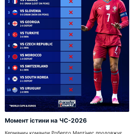
Момент істини на ЧС-2026
Керманич команди Роберто Мартінес продовжує