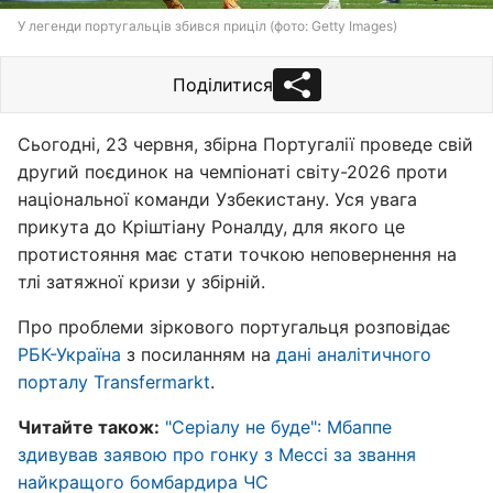
У легенди португальців збився приціл (фото: Getty Images)
Поділитися
Сьогодні, 23 червня, збірна Португалії проведе свій
другий поєдинок на чемпіонаті світу-2026 проти
національної команди Узбекистану. Уся увага
прикута до Кріштіану Роналду, для якого це
протистояння має стати точкою неповернення на
тлі затяжної кризи у збірній.
Про проблеми зіркового португальця розповідає
РБК-Україна
з посиланням на
дані аналітичного
порталу Transfermarkt
.
Читайте також:
"Серіалу не буде": Мбаппе
здивував заявою про гонку з Мессі за звання
найкращого бомбардира ЧС