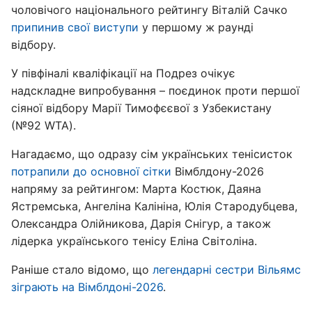
чоловічого національного рейтингу Віталій Сачко
припинив свої виступи
у першому ж раунді
відбору.
У півфіналі кваліфікації на Подрез очікує
надскладне випробування – поєдинок проти першої
сіяної відбору Марії Тимофєєвої з Узбекистану
(№92 WTA).
Нагадаємо, що одразу сім українських тенісисток
потрапили до основної сітки
Вімблдону-2026
напряму за рейтингом: Марта Костюк, Даяна
Ястремська, Ангеліна Калініна, Юлія Стародубцева,
Олександра Олійникова, Дарія Снігур, а також
лідерка українського тенісу Еліна Світоліна.
Раніше стало відомо, що
легендарні сестри Вільямс
зіграють на Вімблдоні-2026
.