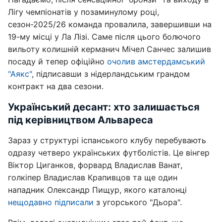
Лігу чемпіонатів у позаминулому році,
сезон-2025/26 команда провалила, завершивши на
19-му місці у Ла Лізі. Саме після цього болючого
вильоту колишній керманич Мічел Санчес залишив
посаду й тепер офіційно
очолив амстердамський
"Аякс"
, підписавши з нідерландським грандом
контракт на два сезони.
Український десант: хто залишається
під керівництвом Альвареса
Зараз у структурі іспанського клубу перебувають
одразу четверо українських футболістів. Це вінгер
Віктор Циганков, форвард Владислав Ванат,
голкіпер Владислав Крапивцов та ще один
нападник Олександр Пищур, якого каталонці
нещодавно підписали
з угорського "Дьора".