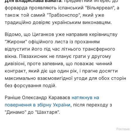
Для Владислава Ваната:
предметний інтерес до
форварда проявляють іспанський "Вільярреал", а
також той самий "Трабзонспор", який уже
традиційно довіряє українським виконавцям.
Відомо, що Циганков уже направив керівництву
"Жирони" офіційного листа із проханням
відпустити його під час літнього трансферного
вікна. Півзахисник не планує грати у другому
дивізіоні, проте запевнив, що поважає чинний
контракт, який діє ще один рік, і прагне досягти
максимально взаємовигідної угоди для обох сторін
без форсування подій.
Раніше Олександр Караваєв
натякнув на
повернення в збірну України
, після переходу з
"Динамо" до "Шахтаря".