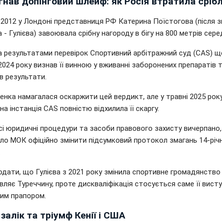
гнав допінговий шлейф: як Росія втратила сріб
-2012 у Лондоні представниця РФ Катерина Поїстогова (після з
 - Гулієва) завоювала срібну нагороду в бігу на 800 метрів сере
а результатами перевірок Спортивний арбітражний суд (CAS) щ
2024 року визнав її винною у вживанні заборонених препаратів 
в результати.
енка намагалася оскаржити цей вердикт, але у травні 2025 рок
на інстанція CAS повністю відхилила її скаргу.
всі юридичні процедури та засоби правового захисту вичерпано
ло МОК офіційно змінити підсумковий протокол змагань 14-річ
.
дати, що Гулієва з 2021 року змінила спортивне громадянство і
ляє Туреччину, проте дискваліфікація стосується саме її висту
ким прапором.
залік та тріумф Кенії і США