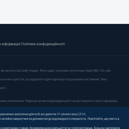
 інформація
·
Політика конфіденційності
·
фотоагентства Getty Images. Фотографії, позначені логотипом «Sport RBC.UA» або
я на www.sport.rbc.ua, відкритого для індексації пошуковими системами. Таке
ості.
ими компаніями. Редакція не несе відповідальності за достовірність такої інформації.
ризначені виключно для осіб, які досягли 21-річного віку (21+).
 негайно звернутися за допомогою до відповідного спеціаліста. Пам'ятайте, що участь в
их з азартними іграми, букмекерською діяльністю чи тоталізаторами. Будь-які матеріали,