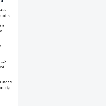
ло
міни
д жінок.
е в
та
у
, що
ної
 наразі
пів під