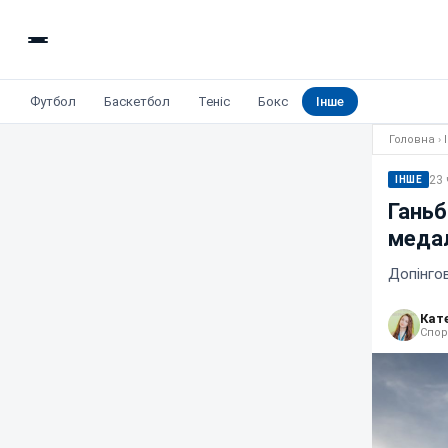
Футбол
Баскетбол
Теніс
Бокс
Інше
Головна
›
23 
ІНШЕ
Ганьб
медал
Допінгов
Кат
Спор