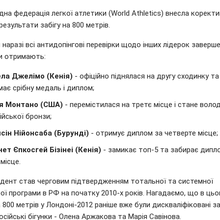
на федерація легкої атлетики (World Athletics) внесла коректи
 результати забігу на 800 метрів.
 наразі всі антидопінгові перевірки щодо інших лідерок завершен
и отримають:
ла Джелімо (Кенія)
- офіційно піднялася на другу сходинку та
ає срібну медаль і диплом;
ія Монтано (США)
- перемістилася на третє місце і стане вол
ійської бронзи;
сін Нійонсаба (Бурунді)
- отримує диплом за четверте місце;
ет Єпкосгей Бізінеі (Кенія)
- замикає топ-5 та забирає дипл
 місце.
идент став черговим підтвердженням тотальної та системної
ої програми в РФ на початку 2010-х років. Нагадаємо, що в ць
а 800 метрів у Лондоні-2012 раніше вже були дискваліфіковані за
осійські бігунки - Олена Аржакова та Марія Савінова.