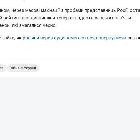
ном, через масові махінації з пробами представниць Росії, ост
й рейтинг цієї дисципліни тепер складається всього з п'яти
нок, які змагалися чесно.
итайте, як
росіяни через суди намагаються повернутися
в світо
да
Війна в Україні