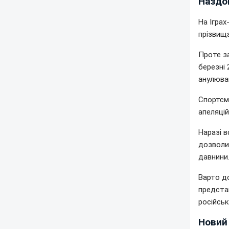
Наздо
На Іграх
прізвища
Проте з
березні 
анулюва
Спортсм
апеляцій
Наразі 
дозволи
давнини
Варто до
представ
російсь
Новий 