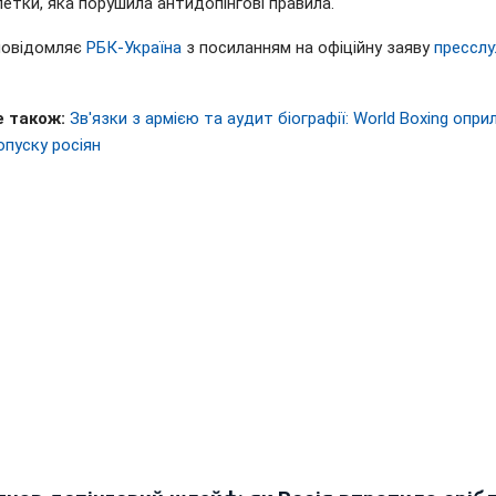
етки, яка порушила антидопінгові правила.
повідомляє
РБК-Україна
з посиланням на офіційну заяву
прессл
е також:
Зв'язки з армією та аудит біографії: World Boxing опр
опуску росіян