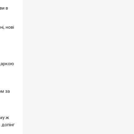
ви в
і, нові
одаркою
ом за
ому ж
 допінг