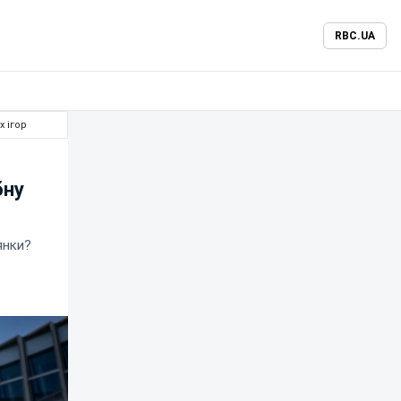
RBC.UA
х ігор
бну
янки?