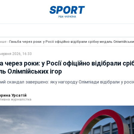
Інше
›
Ганьба через роки: у Росії офіційно відібрали срібну медаль Олімпійськи
червня 2026, 16:33
а через роки: у Росії офіційно відібрали срі
ь Олімпійських ігор
ий скандал завершено: яку нагороду Олімпіади відібрали у росі
ерина Урсатій
тивна журналістка