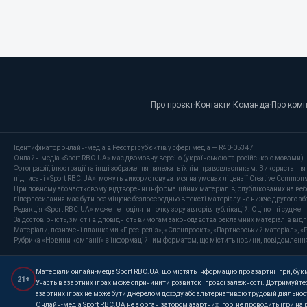
Про проєкт
·
Контакти
·
Команда
·
Про ком
Ідентифікатор онлайн-медіа в Реєстрі суб’єктів у сфері медіа — R40-05347
Онлайн-медіа «Sport RBC.UA» має двомовну версію (українською та російською мовами).
Фотографії, ілюстрації та інші зображення належать їхнім правовласникам. Використання 
підписані «Sport RBC.UA», можуть використовуватися на умовах ліцензії Creative Commons At
При повному або частковому відтворенні інформаційних матеріалів, опублікованих на веб
гіперпосилання має бути розміщене безпосередньо в тексті матеріалу не нижче другого аб
Редакція «Sport RBC.UA» може не поділяти точку зору авторів публікацій. Оціночні суджен
За достовірність, зміст і відповідність вимогам законодавства рекламних матеріалів від
Матеріали, позначені плашками «Прес-реліз», «Спецпроєкт», «Партнерський матеріал», «P
Рубрика «Новини компанії» є інформаційним форматом, що містить новини, повідомлення та 
Матеріали онлайн-медіа Sport RBC.UA, що містять інформацію про азартні ігри, букме
21+
Участь в азартних іграх може спричинити розвиток ігрової залежності. Дотримуйтес
азартних іграх не може бути джерелом доходу або альтернативою трудовій діяльнос
Онлайн-медіа Sport RBC.UA не є організатором азартних ігор, не проводить ігри на