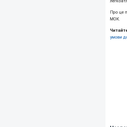
легкоатл
Про це 
МОК.
Читайт
умови д