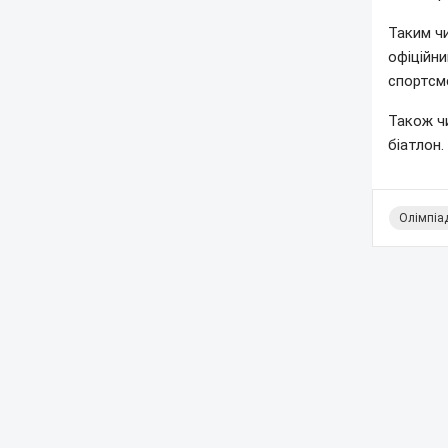
Таким чи
офіційни
спортсме
Також ч
біатлон.
Олімпіа