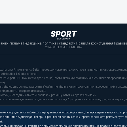
панію
·
Реклама
·
Редакційна політика і стандарти
·
Правила користування
·
Правова
2026 © LLC «UBT MEDIA»
фотографій, позначених Getty Images, допускається виключно за наявності письмового дозволу 
tribution 4.0 International.
сайті «Sport RBC.UA» (www.sport.rbc.ua), обов'язковим є розміщення активного гіперпосиланн
зацу.
ня, відповідно до законодавства України, не підлягають спростуванню та доведенню їх правдив
повідальність несе рекламодавець.
romo», «Благодійність» та «Резонанс», розміщуються на правах реклами.
оголошення, пов'язані з діяльністю компаній, і ґрунтується на інформації, наданій відповідн
керську діяльність або інші види діяльності у сфері організації та проведення азартних ігор, п
я принципів відповідальної гри. У разі появи перших ознак ігрової залежності рекомендується
ті.
 реальні чи віртуальні кошти, не приймає ставки та не здійснює приймання платежів, пов'язан