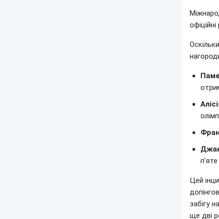
Міжнарод
офіційні
Оскільки
нагород
Паме
отрим
Аліс
олімп
Фран
Джан
п'яте
Цей інц
допінгов
забігу н
ще дві р