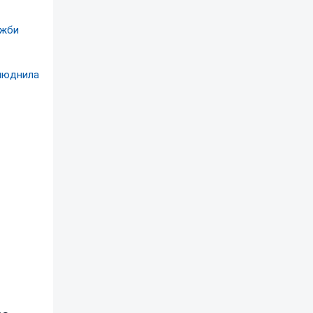
ужби
илюднила