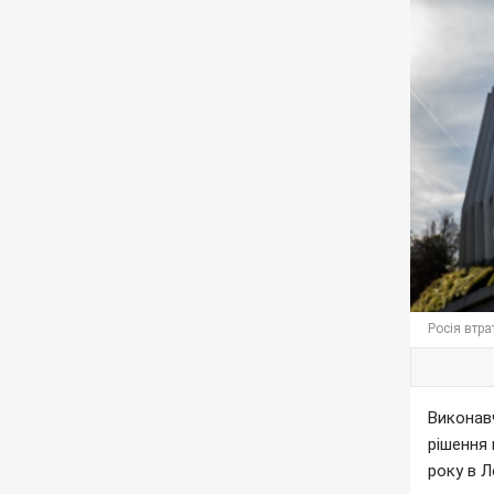
Росія втра
Виконав
рішення 
року в Л