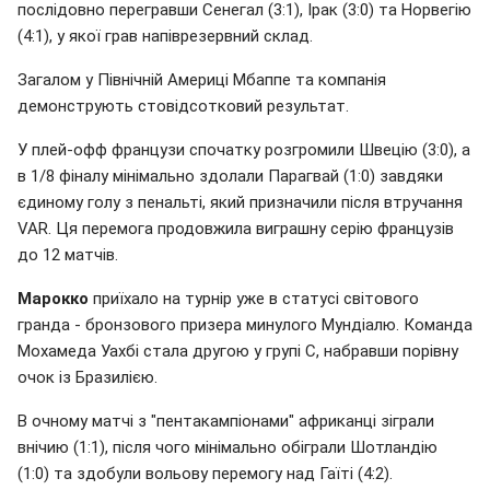
послідовно перегравши Сенегал (3:1), Ірак (3:0) та Норвегію
(4:1), у якої грав напіврезервний склад.
Загалом у Північній Америці Мбаппе та компанія
демонструють стовідсотковий результат.
У плей-офф французи спочатку розгромили Швецію (3:0), а
в 1/8 фіналу мінімально здолали Парагвай (1:0) завдяки
єдиному голу з пенальті, який призначили після втручання
VAR. Ця перемога продовжила виграшну серію французів
до 12 матчів.
Марокко
приїхало на турнір уже в статусі світового
гранда - бронзового призера минулого Мундіалю. Команда
Мохамеда Уахбі стала другою у групі С, набравши порівну
очок із Бразилією.
В очному матчі з "пентакампіонами" африканці зіграли
внічию (1:1), після чого мінімально обіграли Шотландію
(1:0) та здобули вольову перемогу над Гаїті (4:2).