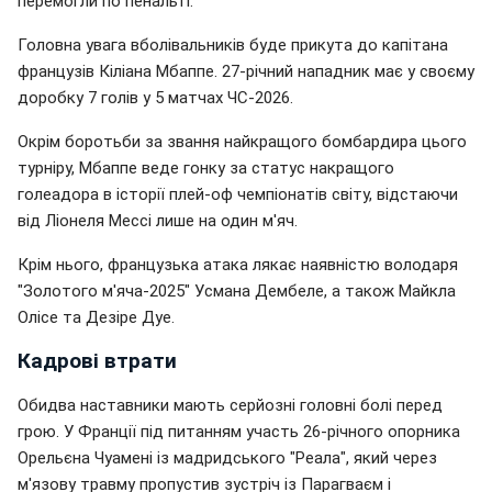
перемогли по пенальті.
Головна увага вболівальників буде прикута до капітана
французів Кіліана Мбаппе. 27-річний нападник має у своєму
доробку 7 голів у 5 матчах ЧС-2026.
Окрім боротьби за звання найкращого бомбардира цього
турніру, Мбаппе веде гонку за статус накращого
голеадора в історії плей-оф чемпіонатів світу, відстаючи
від Ліонеля Мессі лише на один м'яч.
Крім нього, французька атака лякає наявністю володаря
"Золотого м'яча-2025" Усмана Дембеле, а також Майкла
Олісе та Дезіре Дуе.
Кадрові втрати
Обидва наставники мають серйозні головні болі перед
грою. У Франції під питанням участь 26-річного опорника
Орельєна Чуамені із мадридського "Реала", який через
м'язову травму пропустив зустріч із Парагваєм і