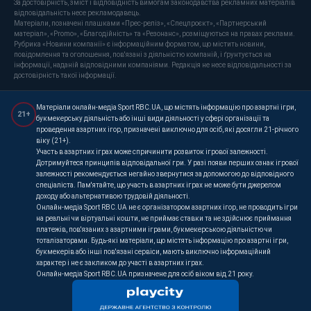
За достовірність, зміст і відповідність вимогам законодавства рекламних матеріалів
відповідальність несе рекламодавець.
Матеріали, позначені плашками «Прес-реліз», «Спецпроєкт», «Партнерський
матеріал», «Promo», «Благодійність» та «Резонанс», розміщуються на правах реклами.
Рубрика «Новини компанії» є інформаційним форматом, що містить новини,
повідомлення та оголошення, пов'язані з діяльністю компаній, і ґрунтується на
інформації, наданій відповідними компаніями. Редакція не несе відповідальності за
достовірність такої інформації.
Матеріали онлайн-медіа Sport RBC.UA, що містять інформацію про азартні ігри,
21+
букмекерську діяльність або інші види діяльності у сфері організації та
проведення азартних ігор, призначені виключно для осіб, які досягли 21-річного
віку (21+).
Участь в азартних іграх може спричинити розвиток ігрової залежності.
Дотримуйтеся принципів відповідальної гри. У разі появи перших ознак ігрової
залежності рекомендується негайно звернутися за допомогою до відповідного
спеціаліста. Пам'ятайте, що участь в азартних іграх не може бути джерелом
доходу або альтернативою трудовій діяльності.
Онлайн-медіа Sport RBC.UA не є організатором азартних ігор, не проводить ігри
на реальні чи віртуальні кошти, не приймає ставки та не здійснює приймання
платежів, пов'язаних з азартними іграми, букмекерською діяльністю чи
тоталізаторами. Будь-які матеріали, що містять інформацію про азартні ігри,
букмекерів або інші пов'язані сервіси, мають виключно інформаційний
характер і не є закликом до участі в азартних іграх.
Онлайн-медіа Sport RBC.UA призначене для осіб віком від 21 року.