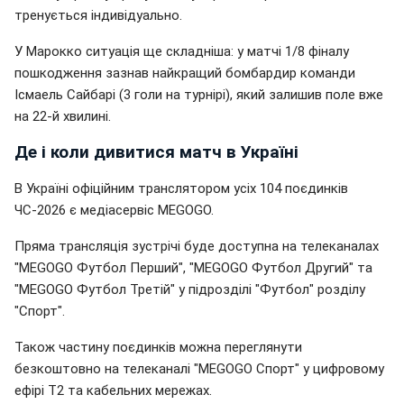
тренується індивідуально.
У Марокко ситуація ще складніша: у матчі 1/8 фіналу
пошкодження зазнав найкращий бомбардир команди
Ісмаель Сайбарі (3 голи на турнірі), який залишив поле вже
на 22-й хвилині.
Де і коли дивитися матч в Україні
В Україні офіційним транслятором усіх 104 поєдинків
ЧС-2026 є медіасервіс MEGOGO.
Пряма трансляція зустрічі буде доступна на телеканалах
"MEGOGO Футбол Перший", "MEGOGO Футбол Другий" та
"MEGOGO Футбол Третій" у підрозділі "Футбол" розділу
"Спорт".
Також частину поєдинків можна переглянути
безкоштовно на телеканалі "MEGOGO Спорт" у цифровому
ефірі Т2 та кабельних мережах.