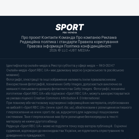
Про проєкт
·
Контакти
·
Команда
·
Про компанію
·
Реклама
·
Редакційна політика і стандарти
·
Правила користування
·
Правова інформація
·
Політика конфіденційності
·
2026 © LLC «UBT MEDIA»
Ідентифікатор онлайн-медіа в Реєстрі суб’єктів у сфері медіа — R40-05347
Онлайн-медіа «Sport RBC.UA» має двомовну версію (українською та російською
мовами).
Фотографії, ілюстрації та інші зображення належать їхнім правовласникам.
Використання фотографій, позначених Getty Images, допускається виключно за
наявності письмового дозволу фотоагентства Getty Images. Фотографії, позначені
логотипом «Sport RBC.UA» або підписані «Sport RBC.UA», можуть використовуватися
на умовах ліцензії Creative Commons Attribution 4.0 International.
При повному або частковому відтворенні інформаційних матеріалів, опублікованих
на вебсайті «Sport RBC.UA» (www.sport.rbc.ua), обов'язковим є розміщення активного
гіперпосилання на www.sport.rbc.ua, відкритого для індексації пошуковими
системами. Таке гіперпосилання має бути розміщене безпосередньо в тексті
матеріалу не нижче другого абзацу.
Редакція «Sport RBC.UA» може не поділяти точку зору авторів публікацій. Оціночні
судження, відповідно до законодавства України, не підлягають спростуванню та
доведенню їх правдивості.