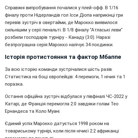
Справжні випробування почалися у плей-офф. В 1/16
фіналу проти Нідерландів гол Ісси Діопа наприкінці гри
перевів зустріч в овертайми, де Марокко виявилося
сильнішим у серії пенальті. В 1/8 фіналу "Атлаські леви"
розбили господарів турніру - Канаду (3:0). Наразі
безпрограшна серія Марокко налічує 34 поєдинки.
Історія протистояння та фактор Мбаппе
За всю історію команди зустрічалися шість разів.
Статистика на боці європейців: 4 перемоги, 1 нічия та 1
поразка.
Остання офіційна зустріч відбулася у півфіналі ЧС-2022 у
Катарі, де Франція перемогла 2:0 завдяки голам Тео
Ернандеса та Коло Муані.
Єдиний успіх Марокко датується 1998 роком на
товариському турнірі, коли після нічиєї 2:2 африканці