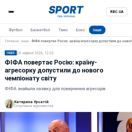
RBC.UA
Футбол
Баскетбол
Теніс
Бокс
Інше
Головна
›
Інше
›
ФІФА повертає Росію: країну-агресорку допустили до новог
25 червня 2026, 12:02
ІНШЕ
ФІФА повертає Росію: країну-
агресорку допустили до нового
чемпіонату світу
ФІФА знайшла лазівку для повернення агресорів
Катерина Урсатій
Спортивна журналістка