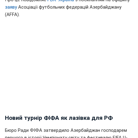
заяву
Асоціації футбольних федерацій Азербайджану
(AFFA).
Новий турнір ФІФА як лазівка для РФ
Бюро Ради ФІФА затвердило Азербайджан господарем
першого в історії Чемпіонату світу та фестивалю FIFA U-