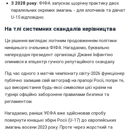
З 2028 року:
ФІФА запускає щорічну практику двох
паралельних окремих змагань - для хлопчиків та дівчат
U-15 відповідно.
На тлі системних скандалів керівництва
Це рішення виглядає логічним продовженням політики
нинішнього очільника ФІФА. Нагадаємо, буквально
напередодні президент організації Джанні Інфантіно
опинився в епіцентрі гучного репутаційного скандалу.
Під час одного з матчів чемпіонату світу-2026 функціонер
публічно залишив свій автограф на прапорі Росії, попри те,
що використання будь-якої символіки цієї країни на
турнірі офіційно заборонене правилами безпеки та
регламентом.
Нагадаємо, раніше УЄФА вже здійснював спробу
повернути юнацькі збірні Росії (U-17) до європейських
змагань восени 2023 року. Проте через жорсткий та