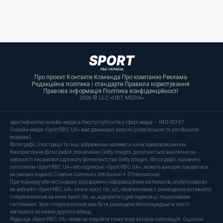
Про проєкт
·
Контакти
·
Команда
·
Про компанію
·
Реклама
·
Редакційна політика і стандарти
·
Правила користування
·
Правова інформація
·
Політика конфіденційності
·
2026 © LLC «UBT MEDIA»
Ідентифікатор онлайн-медіа в Реєстрі суб’єктів у сфері медіа — R40-05347
Онлайн-медіа «Sport RBC.UA» має двомовну версію (українською та російською
мовами).
Фотографії, ілюстрації та інші зображення належать їхнім правовласникам.
Використання фотографій, позначених Getty Images, допускається виключно за
наявності письмового дозволу фотоагентства Getty Images. Фотографії, позначені
логотипом «Sport RBC.UA» або підписані «Sport RBC.UA», можуть використовуватися
на умовах ліцензії Creative Commons Attribution 4.0 International.
При повному або частковому відтворенні інформаційних матеріалів, опублікованих
на вебсайті «Sport RBC.UA» (www.sport.rbc.ua), обов'язковим є розміщення активного
гіперпосилання на www.sport.rbc.ua, відкритого для індексації пошуковими
системами. Таке гіперпосилання має бути розміщене безпосередньо в тексті
матеріалу не нижче другого абзацу.
Редакція «Sport RBC.UA» може не поділяти точку зору авторів публікацій. Оціночні