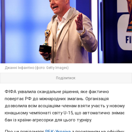
Джанні Інфантіно (фото: Getty Images)
Поділитися:
ФІФА ухвалила скандальне рішення, яке фактично
повертає РФ до міжнародних змагань. Організація
дозволила всім асоціаціям-членам взяти участь у новому
юнацькому чемпіонаті світу U-15, що автоматично знімає
бан із країни-агресорки для цього турніру.
Про це повідомляє
РБК-Україна
з посиланням на офіційну