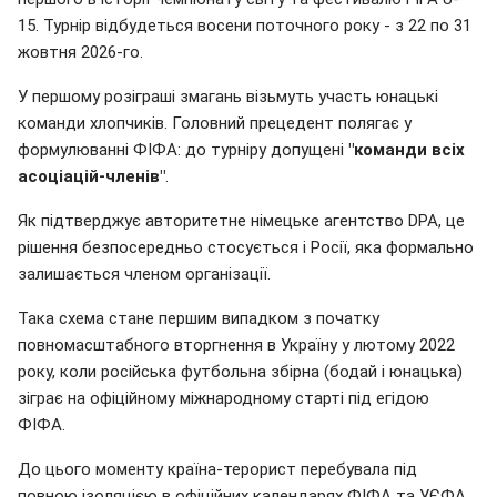
15. Турнір відбудеться восени поточного року - з 22 по 31
жовтня 2026-го.
У першому розіграші змагань візьмуть участь юнацькі
команди хлопчиків. Головний прецедент полягає у
формулюванні ФІФА: до турніру допущені
"команди всіх
асоціацій-членів"
.
Як підтверджує авторитетне німецьке агентство DPA, це
рішення безпосередньо стосується і Росії, яка формально
залишається членом організації.
Така схема стане першим випадком з початку
повномасштабного вторгнення в Україну у лютому 2022
року, коли російська футбольна збірна (бодай і юнацька)
зіграє на офіційному міжнародному старті під егідою
ФІФА.
До цього моменту країна-терорист перебувала під
повною ізоляцією в офіційних календарях ФІФА та УЄФА.