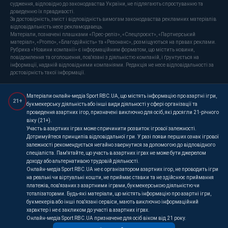
судження, відповідно до законодавства України, не підлягають спростуванню та
доведенню їх правдивості.
За достовірність, зміст і відповідність вимогам законодавства рекламних матеріалів
відповідальність несе рекламодавець.
Матеріали, позначені плашками «Прес-реліз», «Спецпроєкт», «Партнерський
матеріал», «Promo», «Благодійність» та «Резонанс», розміщуються на правах реклами.
Рубрика «Новини компанії» є інформаційним форматом, що містить новини,
повідомлення та оголошення, пов'язані з діяльністю компаній, і ґрунтується на
інформації, наданій відповідними компаніями. Редакція не несе відповідальності за
достовірність такої інформації.
Матеріали онлайн-медіа Sport RBC.UA, що містять інформацію про азартні ігри,
21+
букмекерську діяльність або інші види діяльності у сфері організації та
проведення азартних ігор, призначені виключно для осіб, які досягли 21-річного
віку (21+).
Участь в азартних іграх може спричинити розвиток ігрової залежності.
Дотримуйтеся принципів відповідальної гри. У разі появи перших ознак ігрової
залежності рекомендується негайно звернутися за допомогою до відповідного
спеціаліста. Пам'ятайте, що участь в азартних іграх не може бути джерелом
доходу або альтернативою трудовій діяльності.
Онлайн-медіа Sport RBC.UA не є організатором азартних ігор, не проводить ігри
на реальні чи віртуальні кошти, не приймає ставки та не здійснює приймання
платежів, пов'язаних з азартними іграми, букмекерською діяльністю чи
тоталізаторами. Будь-які матеріали, що містять інформацію про азартні ігри,
букмекерів або інші пов'язані сервіси, мають виключно інформаційний
характер і не є закликом до участі в азартних іграх.
Онлайн-медіа Sport RBC.UA призначене для осіб віком від 21 року.