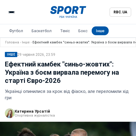
RBC.UA
Футбол
Баскетбол
Теніс
Бокс
Інше
Головна
›
Інше
›
Ефектний камбек "синьо-жовтих": Україна з боєм вирвала п
29 червня 2026, 23:59
ІНШЕ
Ефектний камбек "синьо-жовтих":
Україна з боєм вирвала перемогу на
старті Євро-2026
Українці опинилися за крок від фіаско, але переломили хід
гри
Катерина Урсатій
Спортивна журналістка