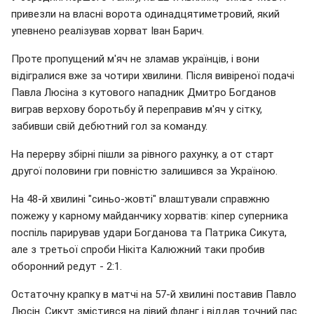
привезли на власні ворота одинадцятиметровий, який
упевнено реалізував хорват Іван Барич.
Проте пропущений м'яч не зламав українців, і вони
відігралися вже за чотири хвилини. Після вивіреної подачі
Павла Люсіна з кутового нападник Дмитро Богданов
виграв верхову боротьбу й переправив м'яч у сітку,
забивши свій дебютний гол за команду.
На перерву збірні пішли за рівного рахунку, а от старт
другої половини гри повністю залишився за Україною.
На 48-й хвилині "синьо-жовті" влаштували справжню
пожежу у карному майданчику хорватів: кіпер суперника
поспіль парирував удари Богданова та Патрика Сикута,
але з третьої спроби Нікіта Калюжний таки пробив
оборонний редут - 2:1.
Остаточну крапку в матчі на 57-й хвилині поставив Павло
Люсін. Сикут змістився на лівий фланг і віддав точний пас