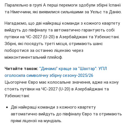
Паралельно в групі А перші перемоги здобули збірні Іспанії
та Німеччини, які виявилися сильнішими за Уельс та Данію.
Нагадаємо, що дві найкращі команди з кожного квартету
вийдуть до півфіналу та автоматично гарантують собі
путівки на ЧС-2027 (U-20) в Азербайджані та Узбекистані.
Збірні, які посядуть треті місця, отримають шанс
поборотися за останню ліцензію через
міжконтинентальний плейоф.
Читайте також:
"Динамо" краще за "Шахтар": УПЛ
оголосила символічну збірну сезону-2025/26
Цьогорічне Євро має колосальне значення, адже на кону
стоять путівки на ЧС-2027 (U-20) в Азербайджані та
Узбекистані:
Дві найкращі команди з кожного квартету
автоматично вийдуть до півфіналу Євро та отримають
прямі ліцензії на мундіаль.