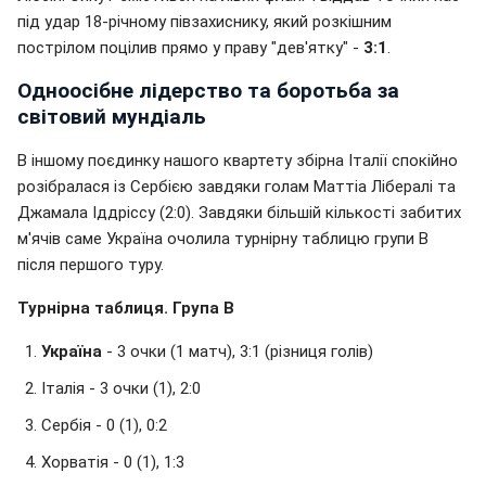
під удар 18-річному півзахиснику, який розкішним
пострілом поцілив прямо у праву "дев'ятку" -
3:1
.
Одноосібне лідерство та боротьба за
світовий мундіаль
В іншому поєдинку нашого квартету збірна Італії спокійно
розібралася із Сербією завдяки голам Маттіа Лібералі та
Джамала Іддріссу (2:0). Завдяки більшій кількості забитих
м'ячів саме Україна очолила турнірну таблицю групи B
після першого туру.
Турнірна таблиця. Група B
Україна
- 3 очки (1 матч), 3:1 (різниця голів)
Італія - 3 очки (1), 2:0
Сербія - 0 (1), 0:2
Хорватія - 0 (1), 1:3