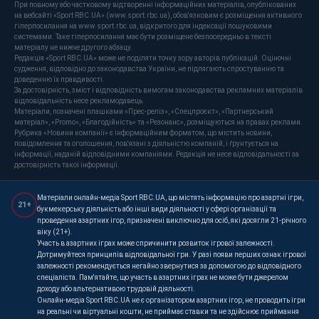
При повному або частковому відтворенні інформаційних матеріалів, опублікованих
на вебсайті «Sport RBC.UA» (www.sport.rbc.ua), обов'язковим є розміщення активного
гіперпосилання на www.sport.rbc.ua, відкритого для індексації пошуковими
системами. Таке гіперпосилання має бути розміщене безпосередньо в тексті
матеріалу не нижче другого абзацу.
Редакція «Sport RBC.UA» може не поділяти точку зору авторів публікацій. Оціночні
судження, відповідно до законодавства України, не підлягають спростуванню та
доведенню їх правдивості.
За достовірність, зміст і відповідність вимогам законодавства рекламних матеріалів
відповідальність несе рекламодавець.
Матеріали, позначені плашками «Прес-реліз», «Спецпроєкт», «Партнерський
матеріал», «Promo», «Благодійність» та «Резонанс», розміщуються на правах реклами.
Рубрика «Новини компанії» є інформаційним форматом, що містить новини,
повідомлення та оголошення, пов'язані з діяльністю компаній, і ґрунтується на
інформації, наданій відповідними компаніями. Редакція не несе відповідальності за
достовірність такої інформації.
Матеріали онлайн-медіа Sport RBC.UA, що містять інформацію про азартні ігри,
21+
букмекерську діяльність або інші види діяльності у сфері організації та
проведення азартних ігор, призначені виключно для осіб, які досягли 21-річного
віку (21+).
Участь в азартних іграх може спричинити розвиток ігрової залежності.
Дотримуйтеся принципів відповідальної гри. У разі появи перших ознак ігрової
залежності рекомендується негайно звернутися за допомогою до відповідного
спеціаліста. Пам'ятайте, що участь в азартних іграх не може бути джерелом
доходу або альтернативою трудовій діяльності.
Онлайн-медіа Sport RBC.UA не є організатором азартних ігор, не проводить ігри
на реальні чи віртуальні кошти, не приймає ставки та не здійснює приймання