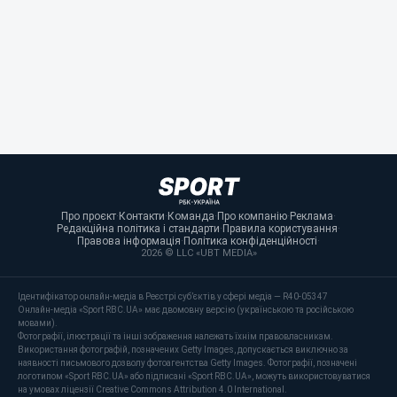
Про проєкт
·
Контакти
·
Команда
·
Про компанію
·
Реклама
·
Редакційна політика і стандарти
·
Правила користування
·
Правова інформація
·
Політика конфіденційності
·
2026 © LLC «UBT MEDIA»
Ідентифікатор онлайн-медіа в Реєстрі суб’єктів у сфері медіа — R40-05347
Онлайн-медіа «Sport RBC.UA» має двомовну версію (українською та російською
мовами).
Фотографії, ілюстрації та інші зображення належать їхнім правовласникам.
Використання фотографій, позначених Getty Images, допускається виключно за
наявності письмового дозволу фотоагентства Getty Images. Фотографії, позначені
логотипом «Sport RBC.UA» або підписані «Sport RBC.UA», можуть використовуватися
на умовах ліцензії Creative Commons Attribution 4.0 International.