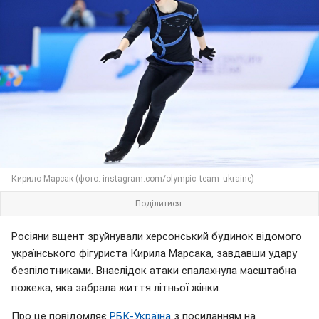
Кирило Марсак (фото: instagram.com/olympic_team_ukraine)
Поділитися:
Росіяни вщент зруйнували херсонський будинок відомого
українського фігуриста Кирила Марсака, завдавши удару
безпілотниками. Внаслідок атаки спалахнула масштабна
пожежа, яка забрала життя літньої жінки.
Про це повідомляє
РБК-Україна
з посиланням на