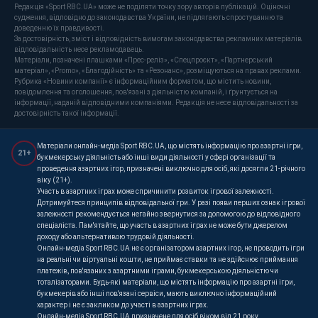
Редакція «Sport RBC.UA» може не поділяти точку зору авторів публікацій. Оціночні
судження, відповідно до законодавства України, не підлягають спростуванню та
доведенню їх правдивості.
За достовірність, зміст і відповідність вимогам законодавства рекламних матеріалів
відповідальність несе рекламодавець.
Матеріали, позначені плашками «Прес-реліз», «Спецпроєкт», «Партнерський
матеріал», «Promo», «Благодійність» та «Резонанс», розміщуються на правах реклами.
Рубрика «Новини компанії» є інформаційним форматом, що містить новини,
повідомлення та оголошення, пов'язані з діяльністю компаній, і ґрунтується на
інформації, наданій відповідними компаніями. Редакція не несе відповідальності за
достовірність такої інформації.
Матеріали онлайн-медіа Sport RBC.UA, що містять інформацію про азартні ігри,
21+
букмекерську діяльність або інші види діяльності у сфері організації та
проведення азартних ігор, призначені виключно для осіб, які досягли 21-річного
віку (21+).
Участь в азартних іграх може спричинити розвиток ігрової залежності.
Дотримуйтеся принципів відповідальної гри. У разі появи перших ознак ігрової
залежності рекомендується негайно звернутися за допомогою до відповідного
спеціаліста. Пам'ятайте, що участь в азартних іграх не може бути джерелом
доходу або альтернативою трудовій діяльності.
Онлайн-медіа Sport RBC.UA не є організатором азартних ігор, не проводить ігри
на реальні чи віртуальні кошти, не приймає ставки та не здійснює приймання
платежів, пов'язаних з азартними іграми, букмекерською діяльністю чи
тоталізаторами. Будь-які матеріали, що містять інформацію про азартні ігри,
букмекерів або інші пов'язані сервіси, мають виключно інформаційний
характер і не є закликом до участі в азартних іграх.
Онлайн-медіа Sport RBC.UA призначене для осіб віком від 21 року.