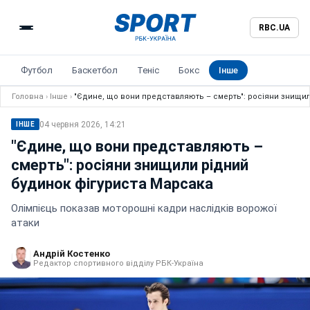
RBC.UA
Футбол
Баскетбол
Теніс
Бокс
Інше
Головна
›
Інше
›
"Єдине, що вони представляють – смерть": росіяни знищи
04 червня 2026, 14:21
ІНШЕ
"Єдине, що вони представляють –
смерть": росіяни знищили рідний
будинок фігуриста Марсака
Олімпієць показав моторошні кадри наслідків ворожої
атаки
Андрій Костенко
Редактор спортивного відділу РБК-Україна