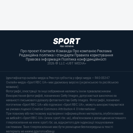
Про проєкт
·
Контакти
·
Команда
·
Про компанію
·
Реклама
·
Редакційна політика і стандарти
·
Правила користування
·
Правова інформація
·
Політика конфіденційності
·
2026 © LLC «UBT MEDIA»
Ідентифікатор онлайн-медіа в Реєстрі суб’єктів у сфері медіа — R40-05347
Онлайн-медіа «Sport RBC.UA» має двомовну версію (українською та російською
мовами).
Фотографії, ілюстрації та інші зображення належать їхнім правовласникам.
Використання фотографій, позначених Getty Images, допускається виключно за
наявності письмового дозволу фотоагентства Getty Images. Фотографії, позначені
логотипом «Sport RBC.UA» або підписані «Sport RBC.UA», можуть використовуватися
на умовах ліцензії Creative Commons Attribution 4.0 International.
При повному або частковому відтворенні інформаційних матеріалів, опублікованих
на вебсайті «Sport RBC.UA» (www.sport.rbc.ua), обов'язковим є розміщення активного
гіперпосилання на www.sport.rbc.ua, відкритого для індексації пошуковими
системами. Таке гіперпосилання має бути розміщене безпосередньо в тексті
матеріалу не нижче другого абзацу.