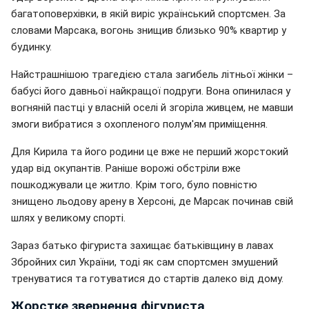
багатоповерхівки, в якій виріс український спортсмен. За
словами Марсака, вогонь знищив близько 90% квартир у
будинку.
Найстрашнішою трагедією стала загибель літньої жінки –
бабусі його давньої найкращої подруги. Вона опинилася у
вогняній пастці у власній оселі й згоріла живцем, не мавши
змоги вибратися з охопленого полум'ям приміщення.
Для Кирила та його родини це вже не перший жорстокий
удар від окупантів. Раніше ворожі обстріли вже
пошкоджували це житло. Крім того, було повністю
знищено льодову арену в Херсоні, де Марсак починав свій
шлях у великому спорті.
Зараз батько фігуриста захищає батьківщину в лавах
Збройних сил України, тоді як сам спортсмен змушений
тренуватися та готуватися до стартів далеко від дому.
Жорстке звернення фігуриста