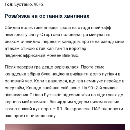
Гол:
Еустакіо, 90+2
Розв'язка на останніх хвилинах
Обидва колективи вперше грали на стадії плей-офф
чемпіонату світу. Стартова половина гри минула під
знаком очевидної переваги канадців, проте на заваді їхнім
атакам стіною став капітан та воротар
південноафриканців Ронвен Вільямс.
Після перерви гра дещо вирівнялася. Проте саме
канадська збірна була націлена вирішити долю путівки в
основний час. Коли здавалося, що гра неминуче перейде в
овертайм, Канада знайшла свій шанс. На 90+2-й хвилині
півзахисник Стівен Еустакіо підхопив м'яч на підступах до
карного майданчика і більярдним ударом низом поцілив
точно в лівий кут воріт – 0:1. Знекровлена ПАР відповісти
вже просто не мала часу.