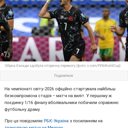
Збірна Канади здобула історичну перемогу (фото: x.com/FIFAWorldCup)
Поділитися:
На чемпіонаті світу-2026 офіційно стартувала найбільш
безкомпромісна стадія – матчі на виліт. У першому ж
поєдинку 1/16 фіналу вболівальники побачили справжню
футбольну драму.
Про це повідомляє
РБК-Україна
з посиланням на
трансляцію матчу на Megogo
.