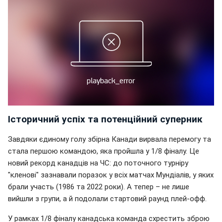
Історичний успіх та потенційний суперник
Завдяки єдиному голу збірна Канади вирвала перемогу та
стала першою командою, яка пройшла у 1/8 фіналу. Це
новий рекорд канадців на ЧС: до поточного турніру
"кленові" зазнавали поразок у всіх матчах Мундіалів, у яких
брали участь (1986 та 2022 роки). А тепер – не лише
вийшли з групи, а й подолали стартовий раунд плей-офф.
У рамках 1/8 фіналу канадська команда схрестить зброю