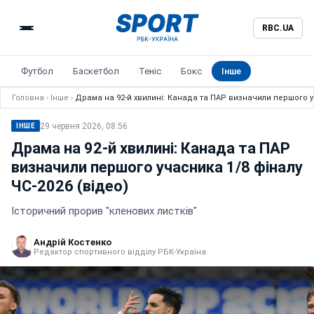
RBC.UA
Футбол
Баскетбол
Теніс
Бокс
Інше
Головна
›
Інше
›
Драма на 92-й хвилині: Канада та ПАР визначили першого уч
29 червня 2026, 08:56
ІНШЕ
Драма на 92-й хвилині: Канада та ПАР
визначили першого учасника 1/8 фіналу
ЧС-2026 (відео)
Історичний прорив "кленових листків"
Андрій Костенко
Редактор спортивного відділу РБК-Україна