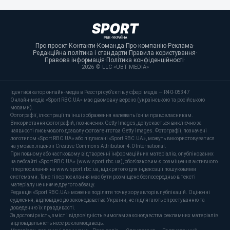
Про проєкт
·
Контакти
·
Команда
·
Про компанію
·
Реклама
·
Редакційна політика і стандарти
·
Правила користування
·
Правова інформація
·
Політика конфіденційності
·
2026 © LLC «UBT MEDIA»
Ідентифікатор онлайн-медіа в Реєстрі суб’єктів у сфері медіа — R40-05347
Онлайн-медіа «Sport RBC.UA» має двомовну версію (українською та російською
мовами).
Фотографії, ілюстрації та інші зображення належать їхнім правовласникам.
Використання фотографій, позначених Getty Images, допускається виключно за
наявності письмового дозволу фотоагентства Getty Images. Фотографії, позначені
логотипом «Sport RBC.UA» або підписані «Sport RBC.UA», можуть використовуватися
на умовах ліцензії Creative Commons Attribution 4.0 International.
При повному або частковому відтворенні інформаційних матеріалів, опублікованих
на вебсайті «Sport RBC.UA» (www.sport.rbc.ua), обов'язковим є розміщення активного
гіперпосилання на www.sport.rbc.ua, відкритого для індексації пошуковими
системами. Таке гіперпосилання має бути розміщене безпосередньо в тексті
матеріалу не нижче другого абзацу.
Редакція «Sport RBC.UA» може не поділяти точку зору авторів публікацій. Оціночні
судження, відповідно до законодавства України, не підлягають спростуванню та
доведенню їх правдивості.
За достовірність, зміст і відповідність вимогам законодавства рекламних матеріалів
відповідальність несе рекламодавець.