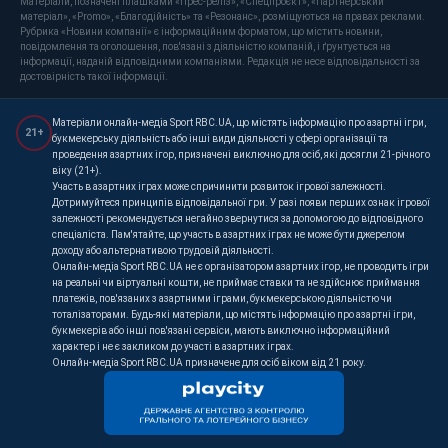
Матеріали, позначені плашками «Прес-реліз», «Спецпроєкт», «Партнерський
матеріал», «Promo», «Благодійність» та «Резонанс», розміщуються на правах реклами.
Рубрика «Новини компанії» є інформаційним форматом, що містить новини,
повідомлення та оголошення, пов'язані з діяльністю компаній, і ґрунтується на
інформації, наданій відповідними компаніями. Редакція не несе відповідальності за
достовірність такої інформації.
Матеріали онлайн-медіа Sport RBC.UA, що містять інформацію про азартні ігри,
21+
букмекерську діяльність або інші види діяльності у сфері організації та
проведення азартних ігор, призначені виключно для осіб, які досягли 21-річного
віку (21+).
Участь в азартних іграх може спричинити розвиток ігрової залежності.
Дотримуйтеся принципів відповідальної гри. У разі появи перших ознак ігрової
залежності рекомендується негайно звернутися за допомогою до відповідного
спеціаліста. Пам'ятайте, що участь в азартних іграх не може бути джерелом
доходу або альтернативою трудовій діяльності.
Онлайн-медіа Sport RBC.UA не є організатором азартних ігор, не проводить ігри
на реальні чи віртуальні кошти, не приймає ставки та не здійснює приймання
платежів, пов'язаних з азартними іграми, букмекерською діяльністю чи
тоталізаторами. Будь-які матеріали, що містять інформацію про азартні ігри,
букмекерів або інші пов'язані сервіси, мають виключно інформаційний
характер і не є закликом до участі в азартних іграх.
Онлайн-медіа Sport RBC.UA призначене для осіб віком від 21 року.