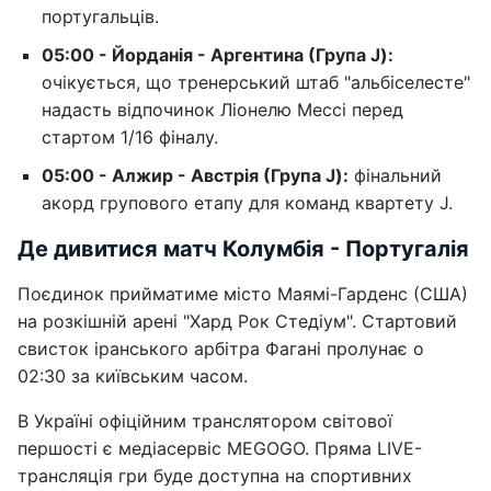
португальців.
05:00 - Йорданія - Аргентина (Група J):
очікується, що тренерський штаб "альбіселесте"
надасть відпочинок Ліонелю Мессі перед
стартом 1/16 фіналу.
05:00 - Алжир - Австрія (Група J):
фінальний
акорд групового етапу для команд квартету J.
Де дивитися матч Колумбія - Португалія
Поєдинок прийматиме місто Маямі-Гарденс (США)
на розкішній арені "Хард Рок Стедіум". Стартовий
свисток іранського арбітра Фагані пролунає о
02:30 за київським часом.
В Україні офіційним транслятором світової
першості є медіасервіс MEGOGO. Пряма LIVE-
трансляція гри буде доступна на спортивних