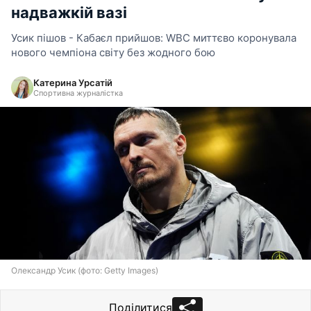
надважкій вазі
Усик пішов - Кабаєл прийшов: WBC миттєво коронувала
нового чемпіона світу без жодного бою
Катерина Урсатій
Спортивна журналістка
Олександр Усик (фото: Getty Images)
Поділитися