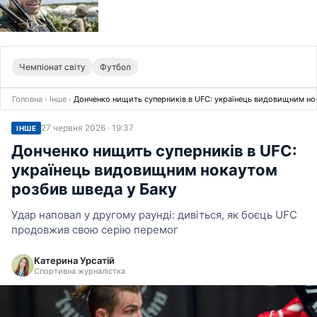
Чемпіонат світу
Футбол
Головна
›
Інше
›
Донченко нищить суперників в UFC: українець видовищним но
27 червня 2026 · 19:37
ІНШЕ
Донченко нищить суперників в UFC:
українець видовищним нокаутом
розбив шведа у Баку
Удар наповал у другому раунді: дивіться, як боєць UFC
продовжив свою серію перемог
Катерина Урсатій
Спортивна журналістка