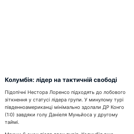
Колумбія: лідер на тактичній свободі
Підопічні Нестора Лоренсо підходять до лобового
зіткнення у статусі лідера групи. У минулому турі
південноамериканці мінімально здолали ДР Конго
(1:0) завдяки голу Даніеля Муньйоса у другому
таймі.