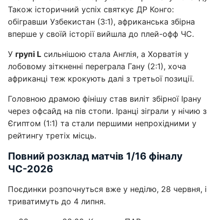
Також історичний успіх святкує ДР Конго:
обігравши Узбекистан (3:1), африканська збірна
вперше у своїй історії вийшла до плей-офф ЧС.
У
групі L
сильнішою стала Англія, а Хорватія у
лобовому зіткненні переграла Гану (2:1), хоча
африканці теж крокують далі з третьої позиції.
Головною драмою фінішу став виліт збірної Ірану
через офсайд на пів стопи. Іранці зіграли у нічию з
Єгиптом (1:1) та стали першими непрохідними у
рейтингу третіх місць.
Повний розклад матчів 1/16 фіналу
ЧС-2026
Поєдинки розпочнуться вже у неділю, 28 червня, і
триватимуть до 4 липня.