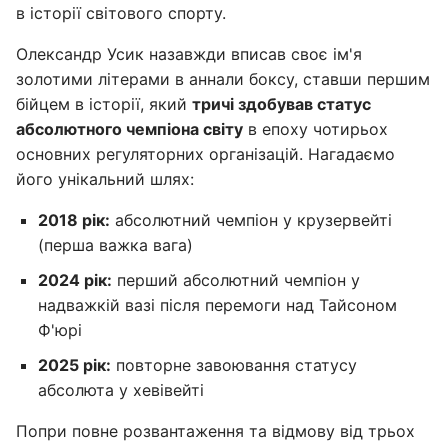
в історії світового спорту.
Олександр Усик назавжди вписав своє ім'я
золотими літерами в аннали боксу, ставши першим
бійцем в історії, який
тричі здобував статус
абсолютного чемпіона світу
в епоху чотирьох
основних регуляторних організацій. Нагадаємо
його унікальний шлях:
2018 рік:
абсолютний чемпіон у крузервейті
(перша важка вага)
2024 рік:
перший абсолютний чемпіон у
надважкій вазі після перемоги над Тайсоном
Ф'юрі
2025 рік:
повторне завоювання статусу
абсолюта у хевівейті
Попри повне розвантаження та відмову від трьох