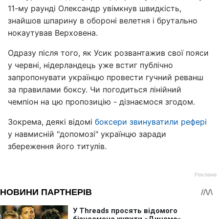
11-му раунді Олександр увімкнув швидкість,
знайшов шпарину в обороні велетня і брутально
нокаутував Верховена.
Одразу після того, як Усик розвантажив свої пояси
у червні, нідерландець уже встиг публічно
запропонувати українцю провести гучний реванш
за правилами боксу. Чи погодиться лінійний
чемпіон на цю пропозицію - дізнаємося згодом.
Зокрема, деякі відомі
боксери звинуватили рефері
у навмисній "допомозі" українцю заради
збереження його титулів.