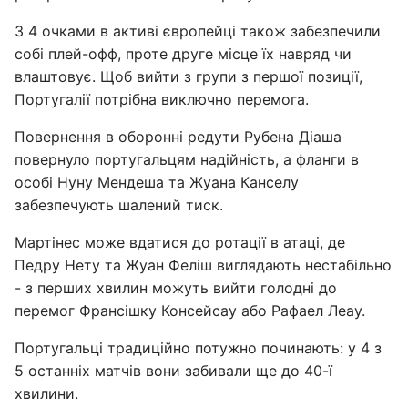
З 4 очками в активі європейці також забезпечили
собі плей-офф, проте друге місце їх навряд чи
влаштовує. Щоб вийти з групи з першої позиції,
Португалії потрібна виключно перемога.
Повернення в оборонні редути Рубена Діаша
повернуло португальцям надійність, а фланги в
особі Нуну Мендеша та Жуана Канселу
забезпечують шалений тиск.
Мартінес може вдатися до ротації в атаці, де
Педру Нету та Жуан Феліш виглядають нестабільно
- з перших хвилин можуть вийти голодні до
перемог Франсішку Консейсау або Рафаел Леау.
Португальці традиційно потужно починають: у 4 з
5 останніх матчів вони забивали ще до 40-ї
хвилини.