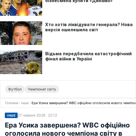
Футбол
Чемпіонат світу
Головна
›
Інше
›
Ера Усика завершена? WBC офіційно оголосила нового чемпіона
27 червня 2026 · 22:12
ІНШЕ
Ера Усика завершена? WBC офіційно
оголосила нового чемпіона світу в