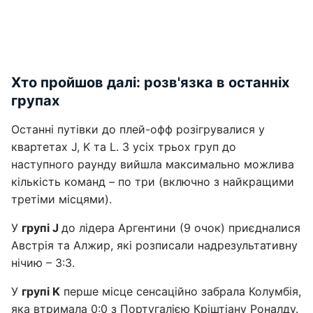
Хто пройшов далі: розв'язка в останніх
групах
Останні путівки до плей-офф розігрувалися у
квартетах J, K та L. З усіх трьох груп до
наступного раунду вийшла максимально можлива
кількість команд – по три (включно з найкращими
третіми місцями).
У
групі J
до лідера Аргентини (9 очок) приєдналися
Австрія та Алжир, які розписали надрезультативну
нічию – 3:3.
У
групі K
перше місце сенсаційно забрала Колумбія,
яка втримала 0:0 з Португалією Кріштіану Роналду.