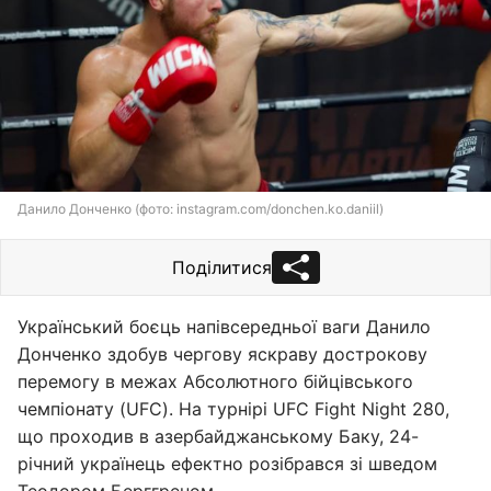
Данило Донченко (фото: instagram.com/donchen.ko.daniil)
Поділитися
Український боєць напівсередньої ваги Данило
Донченко здобув чергову яскраву дострокову
перемогу в межах Абсолютного бійцівського
чемпіонату (UFC). На турнірі UFC Fight Night 280,
що проходив в азербайджанському Баку, 24-
річний українець ефектно розібрався зі шведом
Теодором Берггреном.