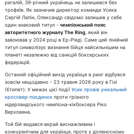
регалій, 39-річний українець не залишився без
трофеїв. Як зазначив директор команди Усика
Сергій Лапін, Олександр свідомо залишив у себе
один знаковий титул -
чемпіонський пояс
авторитетного журналу The Ring
, який він
завоював у 2024 році в Ер-Ріяді. Саме цей лінійний
титул символізує визнання бійця найсильнішим на
планеті незалежно від санкцій боксерських
федерацій.
Останній офіційний вихід українця в ринг відбувся
зовсім нещодавно - 23 травня 2026 року в Гізі
(Єгипет). У межах цієї події
Усик провів унікальний
кросовер-поєдинок
проти грізного
нідерландського чемпіона-кікбоксера Ріко
Верховена.
Той бій видався вкрай виснажливим і
конкурентним для українця, проте у доленосному