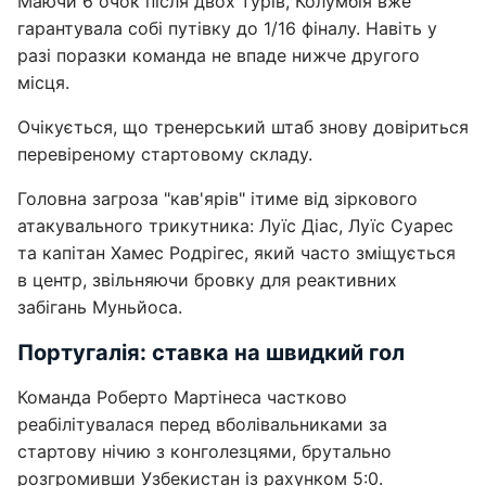
Маючи 6 очок після двох турів, Колумбія вже
гарантувала собі путівку до 1/16 фіналу. Навіть у
разі поразки команда не впаде нижче другого
місця.
Очікується, що тренерський штаб знову довіриться
перевіреному стартовому складу.
Головна загроза "кав'ярів" ітиме від зіркового
атакувального трикутника: Луїс Діас, Луїс Суарес
та капітан Хамес Родрігес, який часто зміщується
в центр, звільняючи бровку для реактивних
забігань Муньйоса.
Португалія: ставка на швидкий гол
Команда Роберто Мартінеса частково
реабілітувалася перед вболівальниками за
стартову нічию з конголезцями, брутально
розгромивши Узбекистан із рахунком 5:0.