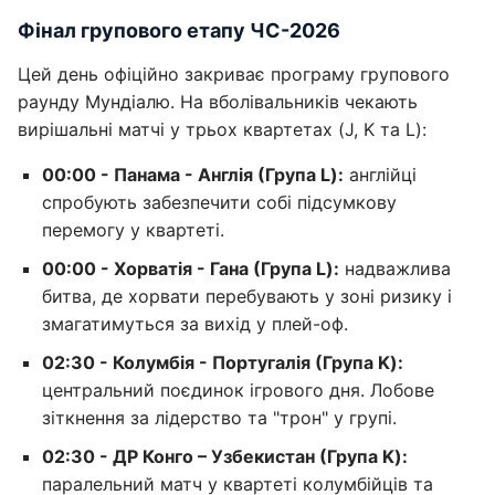
Фінал групового етапу ЧС-2026
Цей день офіційно закриває програму групового
раунду Мундіалю. На вболівальників чекають
вирішальні матчі у трьох квартетах (J, K та L):
00:00 - Панама - Англія (Група L):
англійці
спробують забезпечити собі підсумкову
перемогу у квартеті.
00:00 - Хорватія - Гана (Група L):
надважлива
битва, де хорвати перебувають у зоні ризику і
змагатимуться за вихід у плей-оф.
02:30 - Колумбія - Португалія (Група K):
центральний поєдинок ігрового дня. Лобове
зіткнення за лідерство та "трон" у групі.
02:30 - ДР Конго – Узбекистан (Група K):
паралельний матч у квартеті колумбійців та