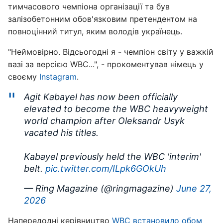
тимчасового чемпіона організації та був
залізобетонним обов'язковим претендентом на
повноцінний титул, яким володів українець.
"Неймовірно. Відсьогодні я - чемпіон світу у важкій
вазі за версією WBC...", - прокоментував німець у
своєму
Instagram
.
Agit Kabayel has now been officially
elevated to become the WBC heavyweight
world champion after Oleksandr Usyk
vacated his titles.
Kabayel previously held the WBC 'interim'
belt.
pic.twitter.com/ILpk6GOkUh
— Ring Magazine (@ringmagazine)
June 27,
2026
Напередодні керівництво
WBC встановило обом