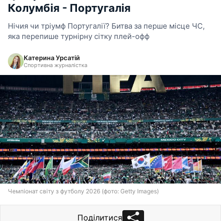
Колумбія - Португалія
Нічия чи тріумф Португалії? Битва за перше місце ЧС,
яка перепише турнірну сітку плей-офф
Катерина Урсатій
Спортивна журналістка
Чемпіонат світу з футболу 2026 (фото: Getty Images)
Поділитися