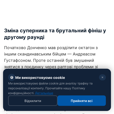
Зміна суперника та брутальний фініш у
другому раунді
Початково Донченко мав розділити октагон з
іншим скандинавським бійцем — Андреасом
Густафсоном. Проте останній був змушений
знятися з поєдинку через раптові проблеми зі
здоров'ям. На короткому сповіщенні прийняти бій
🍪
Ми використовуємо cookie
✕
погодився Теодор Берггрен (8-4), але встояти під
Ми використовуємо файли cookie для аналізу трафіку та
натиском українця шведу не вдалося.
персоналізації контенту. Прочитайте нашу Політику
конфіденційності.
Детальніше
Донченко (15-2) повністю контролював хід зустрічі,
Відхилити
Прийняти всі
а розв'язка наступила у другому раунді. Данило
доніс до голови опонента потужний та точний хай-