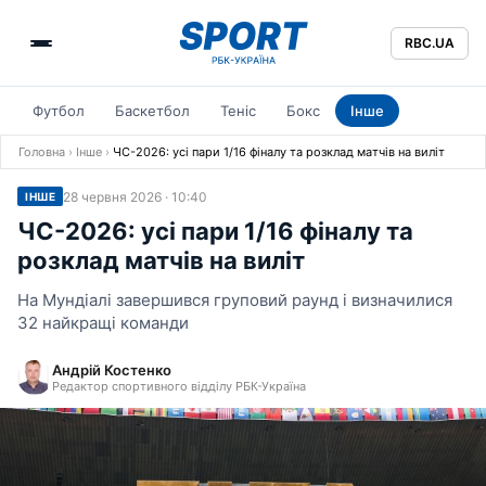
RBC.UA
Футбол
Баскетбол
Теніс
Бокс
Інше
Головна
›
Інше
›
ЧС-2026: усі пари 1/16 фіналу та розклад матчів на виліт
28 червня 2026 · 10:40
ІНШЕ
ЧС-2026: усі пари 1/16 фіналу та
розклад матчів на виліт
На Мундіалі завершився груповий раунд і визначилися
32 найкращі команди
Андрій Костенко
Редактор спортивного відділу РБК-Україна