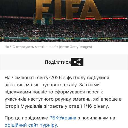
На ЧС стартують матчі на виліт (фото: Getty Images)
Поділитися
На чемпіонаті світу-2026 з футболу відбулися
заключні матчі групового етапу. За їхніми
підсумками повністю сформувався перелік
учасників наступного раунду змагань, які вперше в
історії Мундіалів зіграють у стадії 1/16 фіналу.
Про це повідомляє
РБК-Україна
з посиланням на
офіційний сайт турніру
.