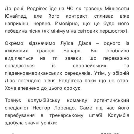
До речі, Родрігес їде на ЧС як гравець Міннесоти
Юнайтед, але його контракт спливає вже
наприкінці червня. Ймовірно, що це буде його
лебедина пісня (як мінімум на світових першостях).
Окремо відзначимо Луїса Діаса – одного із
ключових гравців Баварії. Він особливо
виділяється на тлі заявки, що переважно
складається із європейських та
південноамериканських середняків. Утім, у збірній
Діас легендою рівня Родрігеса поки що не став.
Хоча впевнено до цього крокує.
Тренує колумбійську команду аргентинський
спеціаліст Нестор Лоренцо. Саме під час його
перебування в тренерському штабі Колумбія
здобула значні успіхи: