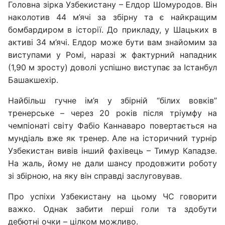
Головна зірка Узбекистану – Елдор Шомуродов. Він
наколотив 44 м’ячі за збірну та є найкращим
бомбардиром в історії. До прикладу, у Шацьких в
активі 34 м’ячі. Елдор може бути вам знайомим за
виступами у Ромі, наразі ж фактурний нападник
(1,90 м зросту) доволі успішно виступає за Істанбул
Башакшехір.
Найбільш гучне ім’я у збірній “білих вовків”
тренерське – через 20 років після тріумфу на
чемпіонаті світу Фабіо Каннаваро повертається на
мундіаль вже як тренер. Але на історичний турнір
Узбекистан вивів інший фахівець – Тимур Кападзе.
На жаль, йому не дали шансу продовжити роботу
зі збірною, на яку він справді заслуговував.
Про успіхи Узбекистану на цьому ЧС говорити
важко. Однак забити перші голи та здобути
дебютні очки – цілком можливо.