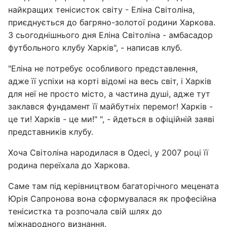
найкращих тенісисток світу - Еліна Світоліна,
приєднується до багряно-золотої родини Харкова.
З сьогоднішнього дня Еліна Світоліна - амбасадор
футбольного клубу Харків", - написав клуб.
"Еліна не потребує особливого представлення,
адже її успіхи на корті відомі на весь світ, і Харків
для неї не просто місто, а частина душі, адже тут
заклався фундамент її майбутніх перемог! Харків -
це ти! Харків - це ми!" ", - йдеться в офіційній заяві
представників клубу.
Хоча Світоліна народилася в Одесі, у 2007 році її
родина переїхала до Харкова.
Саме там під керівництвом багаторічного мецената
Юрія Сапронова вона сформувалася як професійна
тенісистка та розпочала свій шлях до
міжнародного визнання.