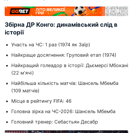
Збірна ДР Конго: динамівський слід в
історії
Участь на ЧС: 1 раз (1974 як Заїр)
Найкраще досягнення: Груповий етап (1974)
Найкращий голеадор в історії: Дьємерсі Мбокані
(22 м'ячі)
Найбільша кількість матчів: Шансель Мбемба
(109 матчів)
Місце в рейтингу FIFA: 46
Головна зірка на ЧС-2026: Шансель Мбемба
Головний тренер: Себастьян Десабр