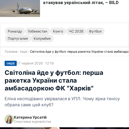
Роналду
Узбекистан
Конго
ЧС 2026
Футбол
Португалия
Колумбия
Головна
›
Інше
›
Світоліна йде у футбол: перша ракетка України стала амбасад
17 червня 2026 · 12:19
ІНШЕ
Світоліна йде у футбол: перша
ракетка України стала
амбасадоркою ФК "Харків"
Еліна несподівано увірвалася в УПЛ. Чому зірка тенісу
обрала саме цей клуб?
Катерина Урсатій
Спортивна журналістка