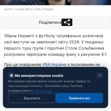
Ерлінг Голанд (фото: Getty Images)
Поділитися
Збірна Норвегії з футболу тріумфально розпочала
свої виступи на чемпіонаті світу-2026. У поєдинку
першого туру групи I підопічні Столе Сольбаккена
розгромно переграли команду Іраку з рахунком 4:1.
Про це повідомляє
РБК-Україна
з посиланням на
результати поєдинку.
🍪
Ми використовуємо cookie
✕
Чи
тайте також:
ЧС-2026: збірна-невдаха вигнала
Ми використовуємо файли cookie для аналізу трафіку та
персоналізації контенту. Прочитайте нашу Політику
тренера після розгрому на старті та знайшла
конфіденційності.
Детальніше
зіркову заміну
Відхилити
Прийняти всі