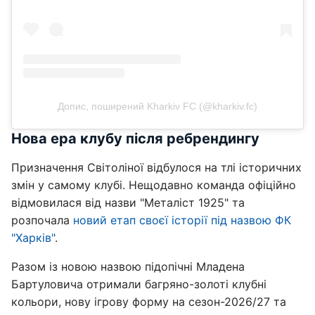
Допис, поширений Kharkiv FC (@kharkiv.fc)
Нова ера клубу після ребрендингу
Призначення Світоліної відбулося на тлі історичних
змін у самому клубі. Нещодавно команда офіційно
відмовилася від назви "Металіст 1925" та
розпочала
новий етап своєї історії під назвою ФК
"Харків"
.
Разом із новою назвою підопічні Младена
Бартуловича отримали багряно-золоті клубні
кольори, нову ігрову форму на сезон-2026/27 та