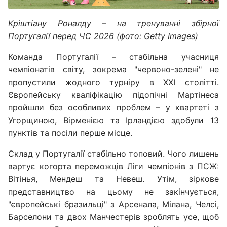
Кріштіану Роналду – на тренуванні збірної
Португалії перед ЧС 2026 (фото: Getty Images)
Команда Португалії – стабільна учасниця
чемпіонатів світу, зокрема "червоно-зелені" не
пропустили жодного турніру в XXI столітті.
Європейську кваліфікацію підопічні Мартінеса
пройшли без особливих проблем – у квартеті з
Угорщиною, Вірменією та Ірландією здобули 13
пунктів та посіли перше місце.
Склад у Португалії стабільно топовий. Чого лишень
вартує когорта переможців Ліги чемпіонів з ПСЖ:
Вітінья, Мендеш та Невеш. Утім, зіркове
представництво на цьому не закінчується,
"європейські бразильці" з Арсенала, Мілана, Челсі,
Барселони та двох Манчестерів зроблять усе, щоб