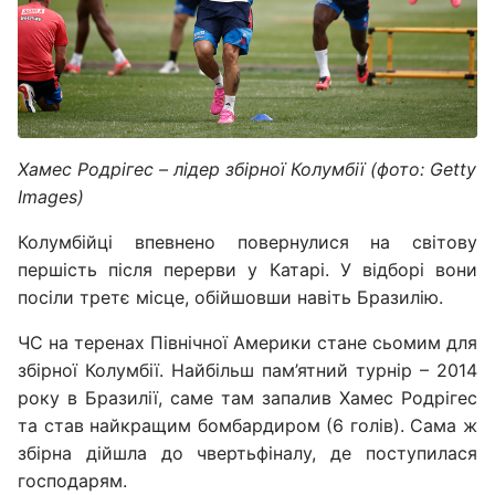
Хамес Родрігес – лідер збірної Колумбії (фото: Getty
Images)
Колумбійці впевнено повернулися на світову
першість після перерви у Катарі. У відборі вони
посіли третє місце, обійшовши навіть Бразилію.
ЧС на теренах Північної Америки стане сьомим для
збірної Колумбії. Найбільш пам’ятний турнір – 2014
року в Бразилії, саме там запалив Хамес Родрігес
та став найкращим бомбардиром (6 голів). Сама ж
збірна дійшла до чвертьфіналу, де поступилася
господарям.