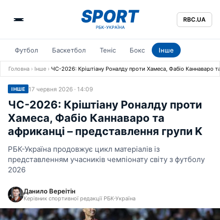
RBC.UA
Футбол
Баскетбол
Теніс
Бокс
Інше
Головна
›
Інше
›
ЧС-2026: Кріштіану Роналду проти Хамеса, Фабіо Каннаваро та
17 червня 2026 · 14:09
ІНШЕ
ЧС-2026: Кріштіану Роналду проти
Хамеса, Фабіо Каннаваро та
африканці – представлення групи K
РБК-Україна продовжує цикл матеріалів із
представленням учасників чемпіонату світу з футболу
2026
Данило Вереітін
Керівник спортивної редакції РБК-Україна