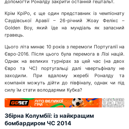
допомогти Роналду закрити останній гештальт.
Крім КріРо, є ще один представник із чемпіонату
Саудівської Аравії – 26-річний Жоау Фелікс –
Golden Boy, який їде на мундіаль як запасний
гравець.
Цього літа минає 10 років з перемоги Португалії на
Євро-2016. Після цього була перемога в Лізі націй.
Однак на великих турнірах за цей час (на двох
Євро та ЧС) португальці далі чвертьфіналу не
заходили. При вдалому жеребі Роналду та
компанія можуть дійти до півфіналу, однак чи під
силу їм стати володарями Кубка?
Збірна Колумбії: із найкращим
бомбардиром ЧС 2014