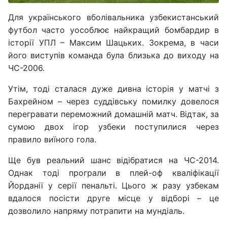
Для українського вболівальника узбекистанський
футбол часто уособлює найкращий бомбардир в
історії УПЛ – Максим Шацьких. Зокрема, в часи
його виступів команда була близька до виходу на
ЧС-2006.
Утім, тоді сталася дуже дивна історія у матчі з
Бахрейном – через суддівську помилку довелося
перегравати переможний домашній матч. Відтак, за
сумою двох ігор узбеки поступилися через
правило виїного гола.
Ще був реальний шанс відібратися на ЧС-2014.
Однак тоді програли в плей-оф кваліфікації
Йорданії у серії пенальті. Цього ж разу узбекам
вдалося посісти друге місце у відборі – це
дозволило напряму потрапити на мундіаль.