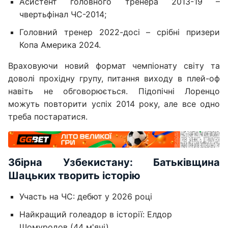
Асистент головного тренера 2013-19 –
чвертьфінал ЧС-2014;
Головний тренер 2022-досі – срібні призери
Копа Америка 2024.
Враховуючи новий формат чемпіонату світу та
доволі прохідну групу, питання виходу в плей-оф
навіть не обговорюється. Підопічні Лоренцо
можуть повторити успіх 2014 року, але все одно
треба постаратися.
Збірна Узбекистану: Батьківщина
Шацьких творить історію
Участь на ЧС: дебют у 2026 році
Найкращий голеадор в історії: Елдор
Шомуродов (44 м'ячі)