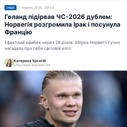
17 червня 2026 · 09:53
ІНШЕ
Голанд підірвав ЧС-2026 дублем:
Норвегія розгромила Ірак і посунула
Францію
Ефектний камбек через 28 років: Збірна Норвегії гучно
нагадала про себе світовій еліті
Катерина Урсатій
Спортивна журналістка