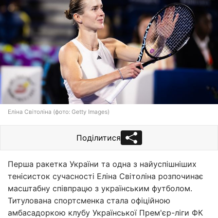
Еліна Світоліна (фото: Getty Images)
Поділитися
Перша ракетка України та одна з найуспішніших
тенісисток сучасності Еліна Світоліна розпочинає
масштабну співпрацю з українським футболом.
Титулована спортсменка стала офіційною
амбасадоркою клубу Української Прем'єр-ліги ФК