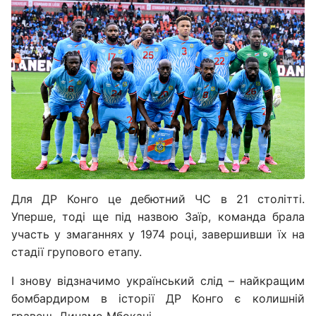
Для ДР Конго це дебютний ЧС в 21 столітті.
Уперше, тоді ще під назвою Заїр, команда брала
участь у змаганнях у 1974 році, завершивши їх на
стадії групового етапу.
І знову відзначимо український слід – найкращим
бомбардиром в історії ДР Конго є колишній
гравець Динамо Мбокані.