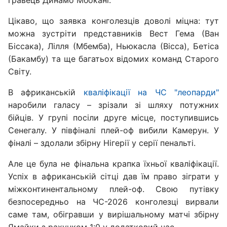
Цікаво, що заявка конголезців доволі міцна: тут
можна зустріти представників Вест Гема (Ван
Біссака), Лілля (Мбемба), Ньюкасла (Вісса), Бетіса
(Бакамбу) та ще багатьох відомих команд Старого
Світу.
В африканській
кваліфікації на ЧС "леопарди"
наробили галасу – зрізали зі шляху потужних
бійців. У групі посіли друге місце, поступившись
Сенегалу. У півфіналі плей-оф вибили Камерун. У
фіналі – здолали збірну Нігерії у серії пенальті.
Але це була не фінальна крапка їхньої кваліфікації.
Успіх в африканській сітці дав їм право зіграти у
міжконтинентальному плей-оф. Свою путівку
безпосередньо на ЧС-2026 конголезці вирвали
саме там, обігравши у вирішальному матчі збірну
Ямайки з рахунком 1:0 у додатковий час.