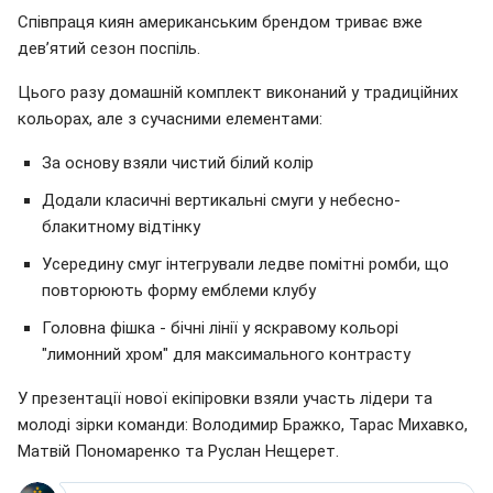
Співпраця киян американським брендом триває вже
дев’ятий сезон поспіль.
Цього разу домашній комплект виконаний у традиційних
кольорах, але з сучасними елементами:
За основу взяли чистий білий колір
Додали класичні вертикальні смуги у небесно-
блакитному відтінку
Усередину смуг інтегрували ледве помітні ромби, що
повторюють форму емблеми клубу
Головна фішка - бічні лінії у яскравому кольорі
"лимонний хром" для максимального контрасту
У презентації нової екіпіровки взяли участь лідери та
молоді зірки команди: Володимир Бражко, Тарас Михавко,
Матвій Пономаренко та Руслан Нещерет.