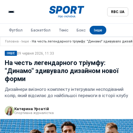
RBC.UA
Футбол
Баскетбол
Теніс
Бокс
Інше
Головна
›
Інше
›
На честь легендарного тріумфу: "Динамо" здивувало диза
09 червня 2026, 11:33
ІНШЕ
На честь легендарного тріумфу:
"Динамо" здивувало дизайном нової
форми
Дизайнери виїзного комплекту інтегрували несподіваний
колір, який відсилає до найбільшої перемоги в історії клубу
Катерина Урсатій
Спортивна журналістка