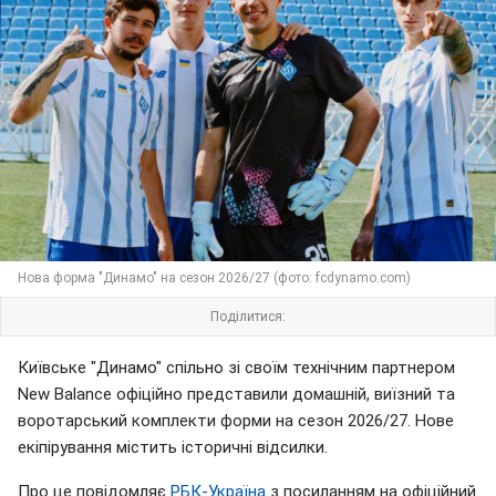
Нова форма "Динамо" на сезон 2026/27 (фото: fcdynamo.com)
Поділитися:
Київське "Динамо" спільно зі своїм технічним партнером
New Balance офіційно представили домашній, виїзний та
воротарський комплекти форми на сезон 2026/27. Нове
екіпірування містить історичні відсилки.
Про це повідомляє
РБК-Україна
з посиланням на офіційний