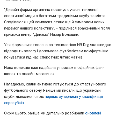
"Дизайн форми органічно поєднує сучасні тенденції
спортивної моди з багатими традиціями клубу та міста.
Сподіваюся, цей комплект стане ще й символом нових
перемог нашого колективу", - поділився враженнями після
примірки вінгер "Динамо" Назар Волошин.
Уся форма виготовлена за технологією NB Dry, яка швидко
відводить вологу і допомагає футболістам комфортніше
почуватися під час спекотних літніх матчів.
Нова колекція вже надійшла у продаж в офіційних фан-
шопах та онлайн-магазинах.
Нагадаємо, кияни активно готуються до старту нового
футбольного сезону. Раніше ми писали, що українські
клуби дізналися своїх
перших суперників у кваліфікації
єврокубків
.
Окрім цього, раніше ми детально розбирали
оновлені