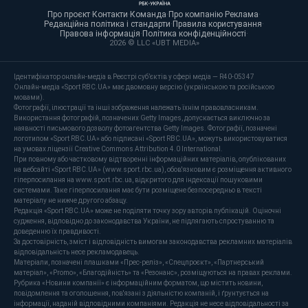
Про проєкт
·
Контакти
·
Команда
·
Про компанію
·
Реклама
·
Редакційна політика і стандарти
·
Правила користування
·
Правова інформація
·
Політика конфіденційності
·
2026 © LLC «UBT MEDIA»
Ідентифікатор онлайн-медіа в Реєстрі суб’єктів у сфері медіа — R40-05347
Онлайн-медіа «Sport RBC.UA» має двомовну версію (українською та російською
мовами).
Фотографії, ілюстрації та інші зображення належать їхнім правовласникам.
Використання фотографій, позначених Getty Images, допускається виключно за
наявності письмового дозволу фотоагентства Getty Images. Фотографії, позначені
логотипом «Sport RBC.UA» або підписані «Sport RBC.UA», можуть використовуватися
на умовах ліцензії Creative Commons Attribution 4.0 International.
При повному або частковому відтворенні інформаційних матеріалів, опублікованих
на вебсайті «Sport RBC.UA» (www.sport.rbc.ua), обов'язковим є розміщення активного
гіперпосилання на www.sport.rbc.ua, відкритого для індексації пошуковими
системами. Таке гіперпосилання має бути розміщене безпосередньо в тексті
матеріалу не нижче другого абзацу.
Редакція «Sport RBC.UA» може не поділяти точку зору авторів публікацій. Оціночні
судження, відповідно до законодавства України, не підлягають спростуванню та
доведенню їх правдивості.
За достовірність, зміст і відповідність вимогам законодавства рекламних матеріалів
відповідальність несе рекламодавець.
Матеріали, позначені плашками «Прес-реліз», «Спецпроєкт», «Партнерський
матеріал», «Promo», «Благодійність» та «Резонанс», розміщуються на правах реклами.
Рубрика «Новини компанії» є інформаційним форматом, що містить новини,
повідомлення та оголошення, пов'язані з діяльністю компаній, і ґрунтується на
інформації, наданій відповідними компаніями. Редакція не несе відповідальності за