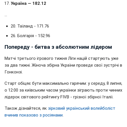
Україна — 182.12
...
20. Таїланд - 171.76
26. Болгарія - 152.96
Попереду - битва з абсолютним лідером
Матчі третього ігрового тижня Ліги націй стартують уже
за два тижні. Жіноча збірна України проведе свої зустрічі в
Гонконзі.
Старт обіцяє бути максимально гарячим: у середу, 8 липня,
о 12:00 за київським часом українки зіграють проти чинних
лідерок світового рейтингу FIVB - грізної збірної Італії.
Також дізнайтеся, як
зірковий український волейболіст
вчинив показово з росіянами
.