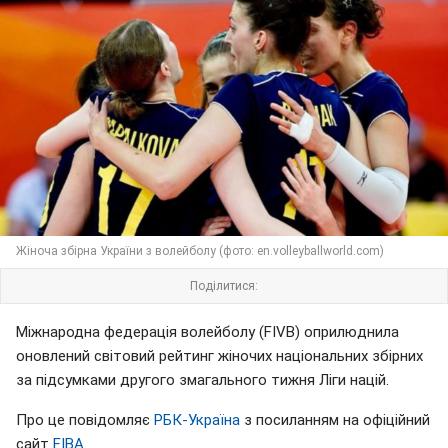
Жіноча збірна України з волейболу (фото: en.volleyballworld.com)
Поділитися:
Міжнародна федерація волейболу (FIVB) оприлюднила
оновлений світовий рейтинг жіночих національних збірних
за підсумками другого змагального тижня Ліги націй.
Про це повідомляє
РБК-Україна
з посиланням на офіційний
сайт
FIBA
.