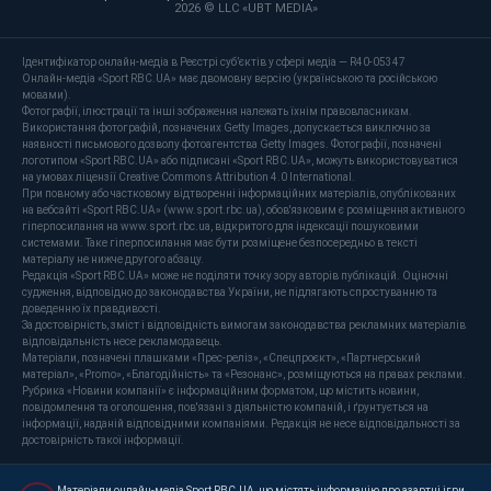
2026 © LLC «UBT MEDIA»
Ідентифікатор онлайн-медіа в Реєстрі суб’єктів у сфері медіа — R40-05347
Онлайн-медіа «Sport RBC.UA» має двомовну версію (українською та російською
мовами).
Фотографії, ілюстрації та інші зображення належать їхнім правовласникам.
Використання фотографій, позначених Getty Images, допускається виключно за
наявності письмового дозволу фотоагентства Getty Images. Фотографії, позначені
логотипом «Sport RBC.UA» або підписані «Sport RBC.UA», можуть використовуватися
на умовах ліцензії Creative Commons Attribution 4.0 International.
При повному або частковому відтворенні інформаційних матеріалів, опублікованих
на вебсайті «Sport RBC.UA» (www.sport.rbc.ua), обов'язковим є розміщення активного
гіперпосилання на www.sport.rbc.ua, відкритого для індексації пошуковими
системами. Таке гіперпосилання має бути розміщене безпосередньо в тексті
матеріалу не нижче другого абзацу.
Редакція «Sport RBC.UA» може не поділяти точку зору авторів публікацій. Оціночні
судження, відповідно до законодавства України, не підлягають спростуванню та
доведенню їх правдивості.
За достовірність, зміст і відповідність вимогам законодавства рекламних матеріалів
відповідальність несе рекламодавець.
Матеріали, позначені плашками «Прес-реліз», «Спецпроєкт», «Партнерський
матеріал», «Promo», «Благодійність» та «Резонанс», розміщуються на правах реклами.
Рубрика «Новини компанії» є інформаційним форматом, що містить новини,
повідомлення та оголошення, пов'язані з діяльністю компаній, і ґрунтується на
інформації, наданій відповідними компаніями. Редакція не несе відповідальності за
достовірність такої інформації.
Матеріали онлайн-медіа Sport RBC.UA, що містять інформацію про азартні ігри,