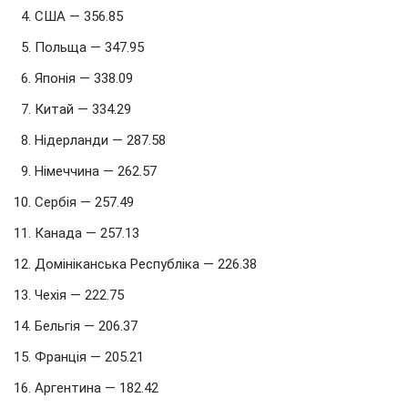
США — 356.85
Польща — 347.95
Японія — 338.09
Китай — 334.29
Нідерланди — 287.58
Німеччина — 262.57
Сербія — 257.49
Канада — 257.13
Домініканська Республіка — 226.38
Чехія — 222.75
Бельгія — 206.37
Франція — 205.21
Аргентина — 182.42