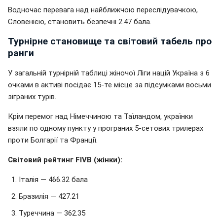
Водночас перевага над найближчою переслідувачкою,
Словенією, становить безпечні 2.47 бала.
Турнірне становище та світовий табель про
ранги
У загальній турнірній таблиці жіночої Ліги націй Україна з 6
очками в активі посідає 15-те місце за підсумками восьми
зіграних турів.
Крім перемог над Німеччиною та Таїландом, українки
взяли по одному пункту у програних 5-сетових трилерах
проти Болгарії та Франції.
Світовий рейтинг FIVB (жінки):
Італія — 466.32 бала
Бразилія — 427.21
Туреччина — 362.35