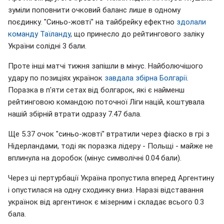
зуміли поповнити очковий баланс лише в одному
поєдинку. "Синьо-жовті" на тайбрейку ефектно
здолали
команду Таїланду
, що принесло до рейтингового заліку
України солідні 3 бали.
Проте інші матчі тижня запішли в мінус. Найболючішого
удару по позиціях українок
завдала збірна Болгарії
.
Поразка в п'яти сетах від болгарок, які є найменш
рейтинговою командою поточної Ліги націй, коштувала
нашій збірній втрати одразу 7.47 бала.
Ще 5.37 очок "синьо-жовті" втратили через фіаско в грі з
Нідерландами, тоді як поразка лідеру - Польщі - майже не
вплинула на доробок (мінус символічні 0.04 бали).
Через ці пертурбації Україна пропустила вперед Аргентину
і опустилася на одну сходинку вниз. Наразі відставання
українок від аргентинок є мізерним і складає всього 0.3
бала.