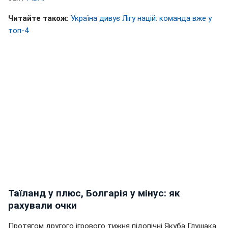
Читайте також:
Україна дивує Лігу націй: команда вже у
топ-4
Таїланд у плюс, Болгарія у мінус: як
рахували очки
Протягом другого ігрового тижня підопічні Якуба Глушака