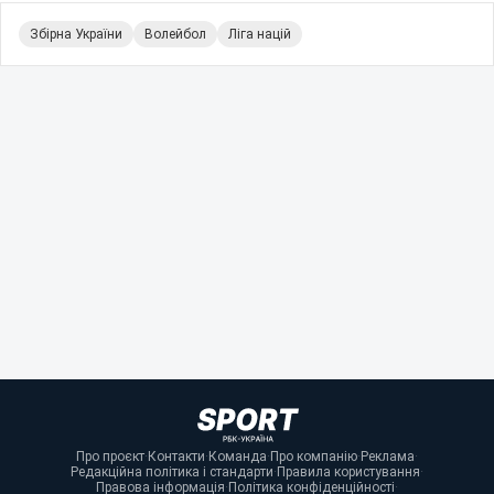
Збірна України
Волейбол
Ліга націй
Про проєкт
·
Контакти
·
Команда
·
Про компанію
·
Реклама
·
Редакційна політика і стандарти
·
Правила користування
·
Правова інформація
·
Політика конфіденційності
·