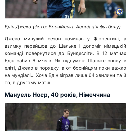
Едін Джеко (фото: Боснійська Асоціація футболу)
Джеко минулий сезон починав у Фіорентині, а
взимку перейшов до Шальке і допоміг німецькій
команді повернутися до Бундесліги. В 12 матчах
Едін забив 6 м’ячів. Як підсумок: Шальке знову в
еліті, Джеко в порядку, а от боснійцям поки важко
на мундіалі… Хоча Едін зіграв лише 64 хвилини та й
то, в другому матчі.
Мануель Ноєр, 40 років, Німеччина