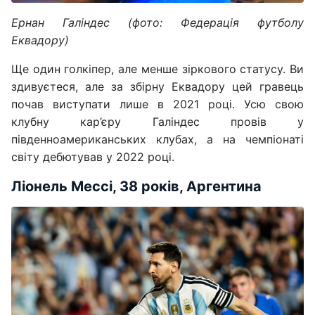
Ернан Галіндес (фото: Федерація футболу
Еквадору)
Ще один голкіпер, але менше зіркового статусу. Ви
здивуєтеся, але за збірну Еквадору цей гравець
почав виступати лише в 2021 році. Усю свою
клубну кар’єру Галіндес провів у
південноамериканських клубах, а на чемпіонаті
світу дебютував у 2022 році.
Ліонель Мессі, 38 років, Аргентина