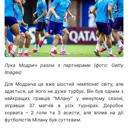
Лука Модрич разом з партнерами (фото: Getty
Images)
Для Модрича це вже шостий чемпіонат світу, але
здається, це його не дуже турбує. Він був одним з
найкращих гравців “Мілану” у минулому сезоні,
зігравши 37 матчів в усіх турнірах. Доробок
хорвата – 2 голи та 3 асисти, але вплив на дії
футболістів Мілану був суттєвим.