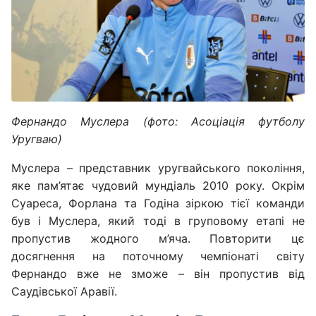
Фернандо Муслера (фото: Асоціація футболу
Уругваю)
Муслера – представник уругвайського покоління,
яке пам’ятає чудовий мундіаль 2010 року. Окрім
Суареса, Форлана та Годіна зіркою тієї команди
був і Муслера, який тоді в груповому етапі не
пропустив жодного м’яча. Повторити цє
досягнення на поточному чемпіонаті світу
Фернандо вже не зможе – він пропустив від
Саудівської Аравії.