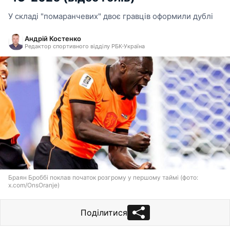
У складі "помаранчевих" двоє гравців оформили дублі
Андрій Костенко
Редактор спортивного відділу РБК-Україна
Браян Броббі поклав початок розгрому у першому таймі (фото:
x.com/OnsOranje)
Поділитися