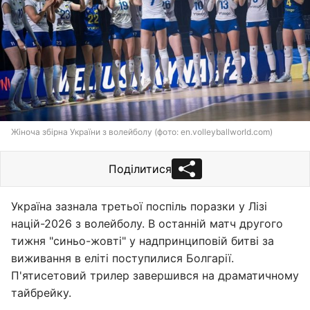
Жіноча збірна України з волейболу (фото: en.volleyballworld.com)
Поділитися
Україна зазнала третьої поспіль поразки у Лізі
націй-2026 з волейболу. В останній матч другого
тижня "синьо-жовті" у надпринциповій битві за
виживання в еліті поступилися Болгарії.
П'ятисетовий трилер завершився на драматичному
тайбрейку.