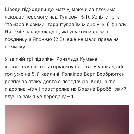
Шведи підходили до матчу, маючи за плечима
яскраву перемогу над Тунісом (5:1). Успіх у грі з
"помаранчевими" гарантував їм місце у 1/16 фіналу.
Натомість нідерландці, які упустили своє в
поєдинку з Японією (2:2), вже не мали права на
помилку.
У звітній грі підопічні Рональда Кумана
конвертували територіальну перевагу у швидкий
гол уже на 5-й хвилині. Голкіпер Барт Вербрюгген
розпочав атаку довгою передачею, Коді Гакпо
підхопив м'яч і прострелив на Браяна Броббі, який
влучно замкнув передачу – 1:0.