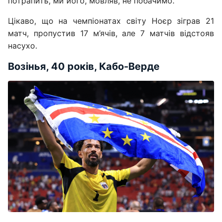
потрапить, ми його, мовляв, не побачимо.
Цікаво, що на чемпіонатах світу Ноєр зіграв 21
матч, пропустив 17 м’ячів, але 7 матчів відстояв
насухо.
Возінья, 40 років, Кабо-Верде