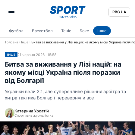
RBC.UA
Футбол
Баскетбол
Теніс
Бокс
Інше
Головна
›
Інше
›
Битва за виживання у Лізі націй: на якому місці Україна після п
21 червня 2026 · 15:58
ІНШЕ
Битва за виживання у Лізі націй: на
якому місці Україна після поразки
від Болгарії
Українки вели 2:1, але суперечливе рішення арбітра та
хитра тактика Болгарії перевернули все
Катерина Урсатій
Спортивна журналістка