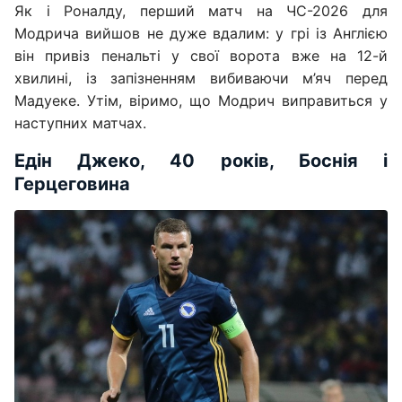
Як і Роналду, перший матч на ЧС-2026 для
Модрича вийшов не дуже вдалим: у грі із Англією
він привіз пенальті у свої ворота вже на 12-й
хвилині, із запізненням вибиваючи м’яч перед
Мадуеке. Утім, віримо, що Модрич виправиться у
наступних матчах.
Едін Джеко, 40 років, Боснія і
Герцеговина