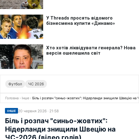
Футбол
ЧС 2026
Головна
›
Інше
›
Біль і розпач "синьо-жовтих": Нідерланди знищили Швецію на Ч
20 червня 2026 · 21:58
ІНШЕ
Біль і розпач "синьо-жовтих":
Нідерланди знищили Швецію на
ЧС-2026 (відео голів)