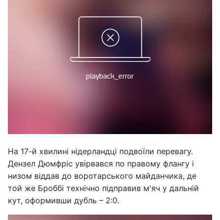
На 17-й хвилині нідерландці подвоїли перевагу.
Дензел Дюмфріс увірвався по правому флангу і
низом віддав до воротарського майданчика, де
той же Броббі технічно підправив м'яч у дальній
кут, оформивши дубль – 2:0.