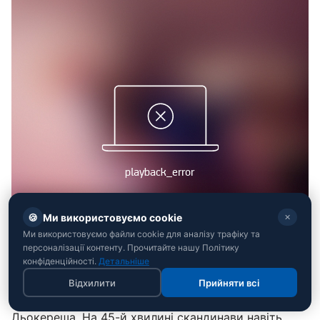
🍪
Ми використовуємо cookie
✕
Ми використовуємо файли cookie для аналізу трафіку та
персоналізації контенту. Прочитайте нашу Політику
конфіденційності.
Детальніше
Ближче до кінця тайму Швеція перехопила
Відхилити
Прийняти всі
ініціативу зусиллями Ясіна Аярі та Віктора
Дьокереша. На 45-й хвилині скандинави навіть