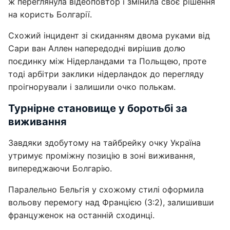
ж переглянула відеоповтор і змінила своє рішення
на користь Болгарії.
Схожий інцидент зі скиданням двома руками від
Сари ван Аллен напередодні вирішив долю
поєдинку між Нідерландами та Польщею, проте
тоді арбітри заклики нідерландок до перегляду
проігнорували і залишили очко полькам.
Турнірне становище у боротьбі за
виживання
Завдяки здобутому на тайбрейку очку Україна
утримує проміжну позицію в зоні виживання,
випереджаючи Болгарію.
Паралельно Бельгія у схожому стилі оформила
вольову перемогу над Францією (3:2), залишивши
француженок на останній сходинці.