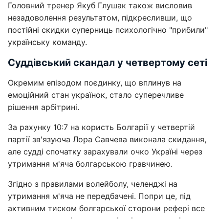
Головний тренер Якуб Глушак також висловив
незадоволення результатом, підкресливши, що
постійні скидки суперниць психологічно "прибили"
українську команду.
Суддівський скандал у четвертому сеті
Окремим епізодом поєдинку, що вплинув на
емоційний стан українок, стало суперечливе
рішення арбітрині.
За рахунку 10:7 на користь Болгарії у четвертій
партії зв'язуюча Лора Савчева виконала скидання,
але судді спочатку зарахували очко Україні через
утримання м'яча болгарською гравчинею.
Згідно з правилами волейболу, челенджі на
утримання м'яча не передбачені. Попри це, під
активним тиском болгарської сторони рефері все