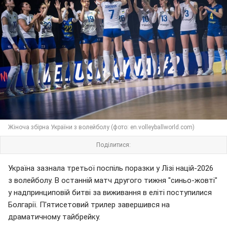
Жіноча збірна України з волейболу (фото: en.volleyballworld.com)
Поділитися:
Україна зазнала третьої поспіль поразки у Лізі націй-2026
з волейболу. В останній матч другого тижня "синьо-жовті"
у надпринциповій битві за виживання в еліті поступилися
Болгарії. П'ятисетовий трилер завершився на
драматичному тайбрейку.