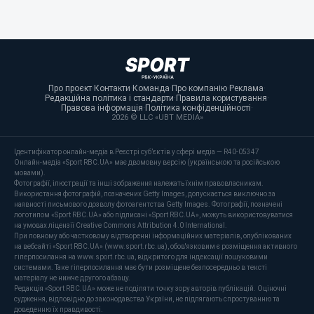
Про проєкт
·
Контакти
·
Команда
·
Про компанію
·
Реклама
·
Редакційна політика і стандарти
·
Правила користування
·
Правова інформація
·
Політика конфіденційності
·
2026 © LLC «UBT MEDIA»
Ідентифікатор онлайн-медіа в Реєстрі суб’єктів у сфері медіа — R40-05347
Онлайн-медіа «Sport RBC.UA» має двомовну версію (українською та російською
мовами).
Фотографії, ілюстрації та інші зображення належать їхнім правовласникам.
Використання фотографій, позначених Getty Images, допускається виключно за
наявності письмового дозволу фотоагентства Getty Images. Фотографії, позначені
логотипом «Sport RBC.UA» або підписані «Sport RBC.UA», можуть використовуватися
на умовах ліцензії Creative Commons Attribution 4.0 International.
При повному або частковому відтворенні інформаційних матеріалів, опублікованих
на вебсайті «Sport RBC.UA» (www.sport.rbc.ua), обов'язковим є розміщення активного
гіперпосилання на www.sport.rbc.ua, відкритого для індексації пошуковими
системами. Таке гіперпосилання має бути розміщене безпосередньо в тексті
матеріалу не нижче другого абзацу.
Редакція «Sport RBC.UA» може не поділяти точку зору авторів публікацій. Оціночні
судження, відповідно до законодавства України, не підлягають спростуванню та
доведенню їх правдивості.