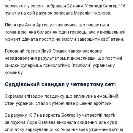
результат у сезоні, набравши 22 очки. У складі Болгарії 16
пунктів на свій рахунок записала Мерелін Ніколова.
Після гри Анна Артишук зазначила, що пишається
командою, яка билася як один гравець, але у вирішальний
момент дівчата просто не змогли завершити свої атаки.
Головний тренер Якуб Глушак також висловив
незадоволення результатом, підкресливши, що постійні
скидки суперниць психологічно "прибили" українську
команду.
Суддівський скандал у четвертому сеті
Окремим епізодом поєдинку, що вплинув на емоційний
стан українок, стало суперечливе рішення арбітрині.
За рахунку 10:7 на користь Болгарії у четвертій партії
зв'язуюча Лора Савчева виконала скидання, але судді
спочатку зарахували очко Україні через утримання м'яча