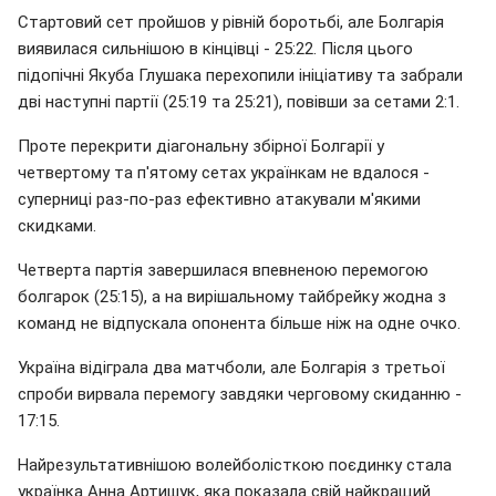
Стартовий сет пройшов у рівній боротьбі, але Болгарія
виявилася сильнішою в кінцівці - 25:22. Після цього
підопічні Якуба Глушака перехопили ініціативу та забрали
дві наступні партії (25:19 та 25:21), повівши за сетами 2:1.
Проте перекрити діагональну збірної Болгарії у
четвертому та п'ятому сетах українкам не вдалося -
суперниці раз-по-раз ефективно атакували м'якими
скидками.
Четверта партія завершилася впевненою перемогою
болгарок (25:15), а на вирішальному тайбрейку жодна з
команд не відпускала опонента більше ніж на одне очко.
Україна відіграла два матчболи, але Болгарія з третьої
спроби вирвала перемогу завдяки черговому скиданню -
17:15.
Найрезультативнішою волейболісткою поєдинку стала
українка Анна Артишук, яка показала свій найкращий