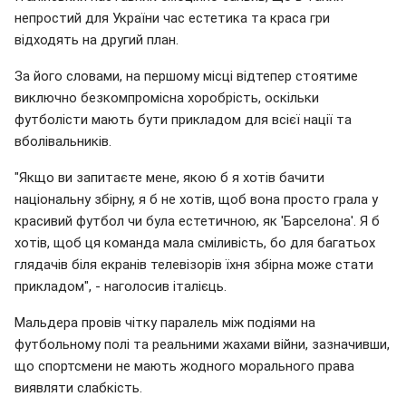
непростий для України час естетика та краса гри
відходять на другий план.
За його словами, на першому місці відтепер стоятиме
виключно безкомпромісна хоробрість, оскільки
футболісти мають бути прикладом для всієї нації та
вболівальників.
"Якщо ви запитаєте мене, якою б я хотів бачити
національну збірну, я б не хотів, щоб вона просто грала у
красивий футбол чи була естетичною, як 'Барселона'. Я б
хотів, щоб ця команда мала сміливість, бо для багатьох
глядачів біля екранів телевізорів їхня збірна може стати
прикладом", - наголосив італієць.
Мальдера провів чітку паралель між подіями на
футбольному полі та реальними жахами війни, зазначивши,
що спортсмени не мають жодного морального права
виявляти слабкість.