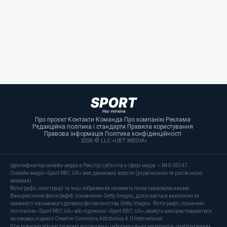
Про проєкт
·
Контакти
·
Команда
·
Про компанію
·
Реклама
·
Редакційна політика і стандарти
·
Правила користування
·
Правова інформація
·
Політика конфіденційності
·
2026 © LLC «UBT MEDIA»
Ідентифікатор онлайн-медіа в Реєстрі суб’єктів у сфері медіа — R40-05347
Онлайн-медіа «Sport RBC.UA» має двомовну версію (українською та російською
мовами).
Фотографії, ілюстрації та інші зображення належать їхнім правовласникам.
Використання фотографій, позначених Getty Images, допускається виключно за
наявності письмового дозволу фотоагентства Getty Images. Фотографії, позначені
логотипом «Sport RBC.UA» або підписані «Sport RBC.UA», можуть використовуватися
на умовах ліцензії Creative Commons Attribution 4.0 International.
При повному або частковому відтворенні інформаційних матеріалів, опублікованих