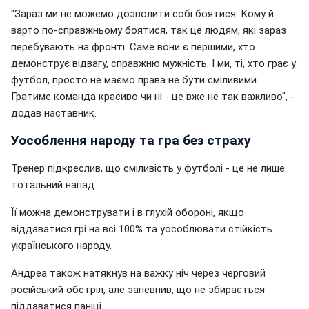
"Зараз ми не можемо дозволити собі боятися. Кому й
варто по-справжньому боятися, так це людям, які зараз
перебувають на фронті. Саме вони є першими, хто
демонструє відвагу, справжню мужність. І ми, ті, хто грає у
футбол, просто не маємо права не бути сміливими.
Гратиме команда красиво чи ні - це вже не так важливо", -
додав наставник.
Уособлення народу та гра без страху
Тренер підкреслив, що сміливість у футболі - це не лише
тотальний напад.
Її можна демонструвати і в глухій обороні, якщо
віддаватися грі на всі 100% та уособлювати стійкість
українського народу.
Андреа також натякнув на важку ніч через черговий
російський обстріл, але запевнив, що не збирається
піддаватися паніці.