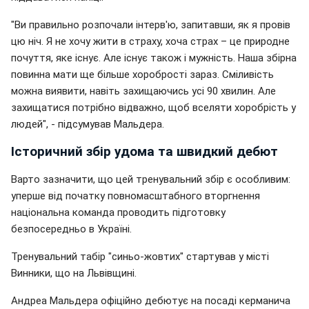
"Ви правильно розпочали інтерв'ю, запитавши, як я провів
цю ніч. Я не хочу жити в страху, хоча страх – це природне
почуття, яке існує. Але існує також і мужність. Наша збірна
повинна мати ще більше хоробрості зараз. Сміливість
можна виявити, навіть захищаючись усі 90 хвилин. Але
захищатися потрібно відважно, щоб вселяти хоробрість у
людей", - підсумував Мальдера.
Історичний збір удома та швидкий дебют
Варто зазначити, що цей тренувальний збір є особливим:
уперше від початку повномасштабного вторгнення
національна команда проводить підготовку
безпосередньо в Україні.
Тренувальний табір "синьо-жовтих" стартував у місті
Винники, що на Львівщині.
Андреа Мальдера офіційно дебютує на посаді керманича