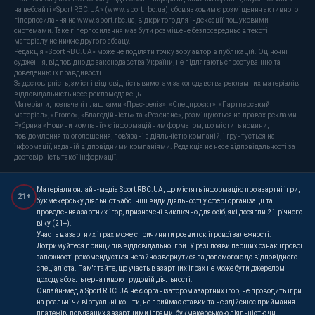
на вебсайті «Sport RBC.UA» (www.sport.rbc.ua), обов'язковим є розміщення активного
гіперпосилання на www.sport.rbc.ua, відкритого для індексації пошуковими
системами. Таке гіперпосилання має бути розміщене безпосередньо в тексті
матеріалу не нижче другого абзацу.
Редакція «Sport RBC.UA» може не поділяти точку зору авторів публікацій. Оціночні
судження, відповідно до законодавства України, не підлягають спростуванню та
доведенню їх правдивості.
За достовірність, зміст і відповідність вимогам законодавства рекламних матеріалів
відповідальність несе рекламодавець.
Матеріали, позначені плашками «Прес-реліз», «Спецпроєкт», «Партнерський
матеріал», «Promo», «Благодійність» та «Резонанс», розміщуються на правах реклами.
Рубрика «Новини компанії» є інформаційним форматом, що містить новини,
повідомлення та оголошення, пов'язані з діяльністю компаній, і ґрунтується на
інформації, наданій відповідними компаніями. Редакція не несе відповідальності за
достовірність такої інформації.
Матеріали онлайн-медіа Sport RBC.UA, що містять інформацію про азартні ігри,
21+
букмекерську діяльність або інші види діяльності у сфері організації та
проведення азартних ігор, призначені виключно для осіб, які досягли 21-річного
віку (21+).
Участь в азартних іграх може спричинити розвиток ігрової залежності.
Дотримуйтеся принципів відповідальної гри. У разі появи перших ознак ігрової
залежності рекомендується негайно звернутися за допомогою до відповідного
спеціаліста. Пам'ятайте, що участь в азартних іграх не може бути джерелом
доходу або альтернативою трудовій діяльності.
Онлайн-медіа Sport RBC.UA не є організатором азартних ігор, не проводить ігри
на реальні чи віртуальні кошти, не приймає ставки та не здійснює приймання
платежів, пов'язаних з азартними іграми, букмекерською діяльністю чи