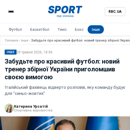
RBC.UA
Футбол
Баскетбол
Теніс
Бокс
Інше
Головна
›
Інше
›
Забудьте про красивий футбол: новий тренер збірної Укр
30 травня 2026, 18:06
ІНШЕ
Забудьте про красивий футбол: новий
тренер збірної України приголомшив
своєю вимогою
Італійський фахівець відверто розповів, яку команду будує
для "синьо-жовтих"
Катерина Урсатій
Спортивна журналістка