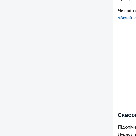
Читайт
збірній І
Скасов
Підопічн
Лукаку п