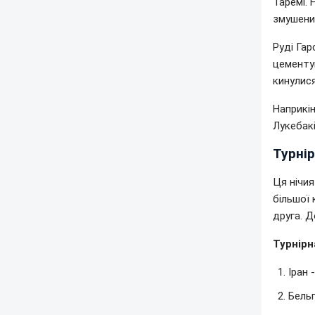
Таремі. 
змушений
Руді Гар
цементув
кинулис
Наприкін
Лукебакі
Турнір
Ця нічия
більшої 
друга. Д
Турнірн
Іран 
Бельг