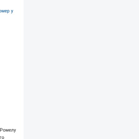
омер у
і Ромелу
го