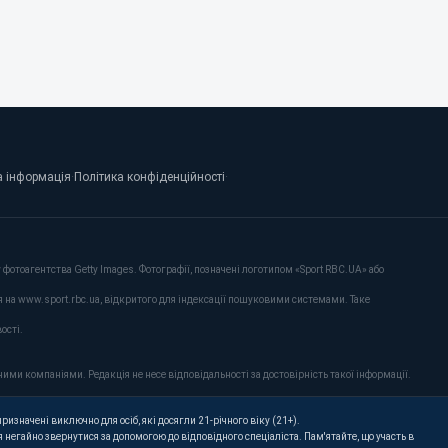
 інформація
·
Політика конфіденційності
·
фотоагентства Getty Images. Фотографії, позначені логотипом «Sport RBC.UA» або
я на www.sport.rbc.ua, відкритого для індексації пошуковими системами. Таке
ості.
ими компаніями. Редакція не несе відповідальності за достовірність такої інформації.
ризначені виключно для осіб, які досягли 21-річного віку (21+).
 негайно звернутися за допомогою до відповідного спеціаліста. Пам'ятайте, що участь в