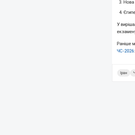
Нова 
Єгипе
У виріша
екзамен
Раніше 
ЧС-2026
Іран
Ч