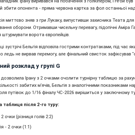
Нападник Ірану виривався на побачення з голкіпером, і Нгой був
 збити опонента - пряма червона картка за фол останньої наді
сія миттєво зняв з гри Лукаку, випустивши захисника Теата для
ання оборони. Отримавши чисельну перевагу, підопічні Аміра Г
я штурмувати ворота європейців.
ці зустрічі Бельгія відповіла гострими контратаками, під час як
о ледь не вирвав перемогу, але фінальний свисток зафіксував "су
ний розклад у групі G
 дозволила Ірану з 2 очками очолити турнірну таблицю за раху
кількості забитих м'ячів, Бельгія з аналогічними показниками на
оля путівок до 1/16 фіналу ЧС-2026 вирішиться у заключному ту
а таблиця після 2-го туру:
- 2 очки (різниця голів 2:2)
ія - 2 очки (1:1)