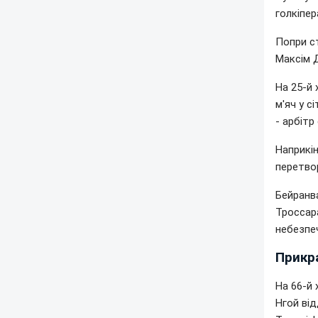
голкіпер
Попри ст
Максім Д
На 25-й 
м'яч у с
- арбітр
Наприкін
перетво
Бейранва
Троссара
небезпе
Прикр
На 66-й 
Нгой від