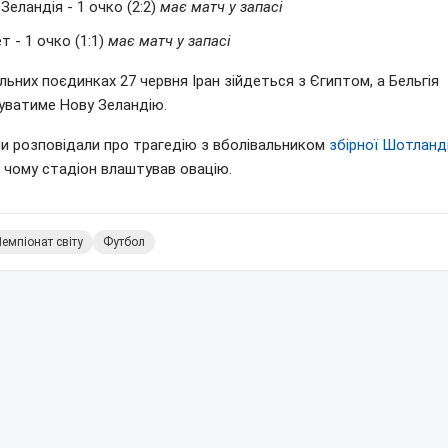
Зеландія - 1 очко (2:2)
має матч у запасі
т - 1 очко (1:1)
має матч у запасі
льних поєдинках 27 червня Іран зійдеться з Єгиптом, а Бельгія
уватиме Нову Зеландію.
ми розповідали про трагедію з вболівальником
збірної Шотланді
: чому стадіон влаштував овацію.
емпіонат світу
Футбол