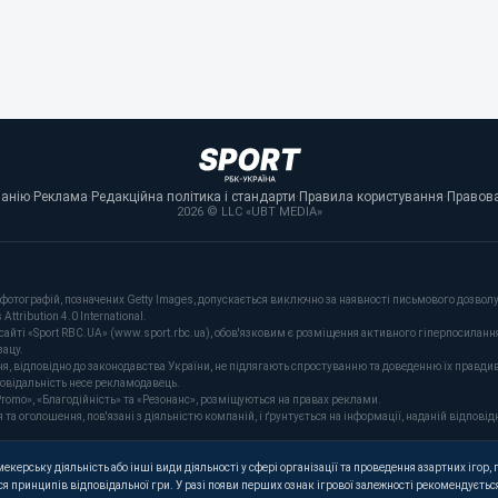
панію
·
Реклама
·
Редакційна політика і стандарти
·
Правила користування
·
Правова
2026 © LLC «UBT MEDIA»
фотографій, позначених Getty Images, допускається виключно за наявності письмового дозволу 
tribution 4.0 International.
сайті «Sport RBC.UA» (www.sport.rbc.ua), обов'язковим є розміщення активного гіперпосиланн
зацу.
ня, відповідно до законодавства України, не підлягають спростуванню та доведенню їх правдив
повідальність несе рекламодавець.
romo», «Благодійність» та «Резонанс», розміщуються на правах реклами.
оголошення, пов'язані з діяльністю компаній, і ґрунтується на інформації, наданій відповідн
керську діяльність або інші види діяльності у сфері організації та проведення азартних ігор, п
я принципів відповідальної гри. У разі появи перших ознак ігрової залежності рекомендується