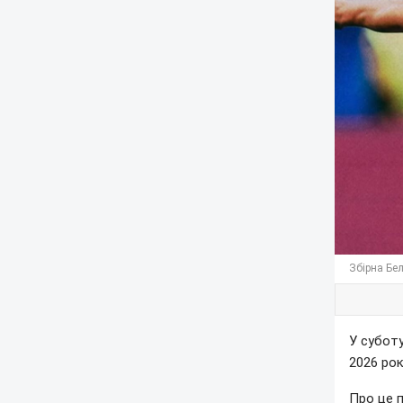
Збірна Бел
У суботу
2026 рок
Про це 