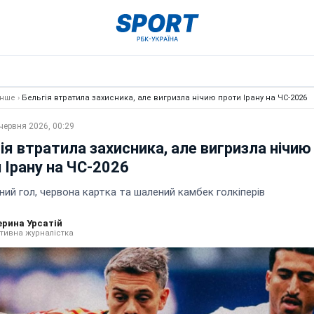
Інше
›
Бельгія втратила захисника, але вигризла нічию проти Ірану на ЧС-2026
червня 2026, 00:29
ія втратила захисника, але вигризла нічию
 Ірану на ЧС-2026
ий гол, червона картка та шалений камбек голкіперів
ерина Урсатій
тивна журналістка