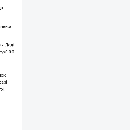
ї.
аленоя
их Доді
хі" 0:0.
нок
разі
рі.