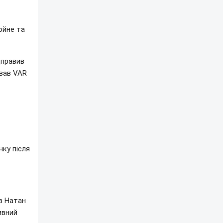
юйне та
дправив
рвав VAR
нку після
ів Натан
ивний