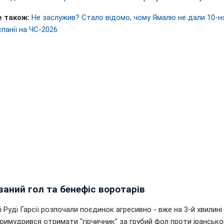
е також:
Не заслужив? Стало відомо, чому Ямалю не дали 10-н
спанії на ЧС-
2026
аний гол та бенефіс воротарів
і Руді Гарсії розпочали поєдинок агресивно - вже на 3-й хвилин
римудрився отримати "гірчичник" за грубий фол проти ірансько