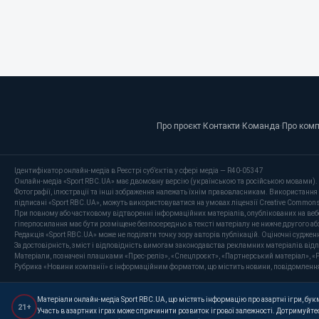
Про проєкт
·
Контакти
·
Команда
·
Про ком
Ідентифікатор онлайн-медіа в Реєстрі суб’єктів у сфері медіа — R40-05347
Онлайн-медіа «Sport RBC.UA» має двомовну версію (українською та російською мовами).
Фотографії, ілюстрації та інші зображення належать їхнім правовласникам. Використання 
підписані «Sport RBC.UA», можуть використовуватися на умовах ліцензії Creative Commons At
При повному або частковому відтворенні інформаційних матеріалів, опублікованих на веб
гіперпосилання має бути розміщене безпосередньо в тексті матеріалу не нижче другого аб
Редакція «Sport RBC.UA» може не поділяти точку зору авторів публікацій. Оціночні суджен
За достовірність, зміст і відповідність вимогам законодавства рекламних матеріалів від
Матеріали, позначені плашками «Прес-реліз», «Спецпроєкт», «Партнерський матеріал», «P
Рубрика «Новини компанії» є інформаційним форматом, що містить новини, повідомлення та 
Матеріали онлайн-медіа Sport RBC.UA, що містять інформацію про азартні ігри, букме
21+
Участь в азартних іграх може спричинити розвиток ігрової залежності. Дотримуйтес