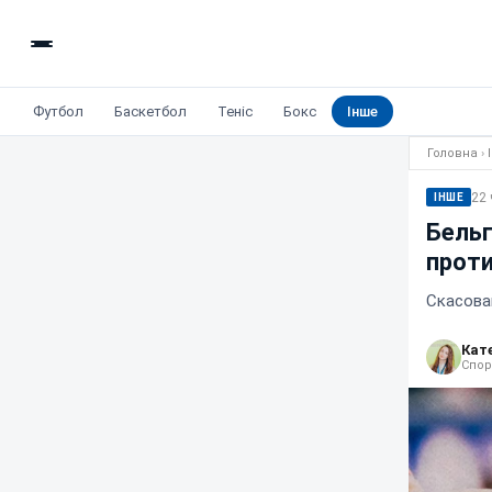
Футбол
Баскетбол
Теніс
Бокс
Інше
Головна
›
22 
ІНШЕ
Бельг
проти
Скасован
Кат
Спор