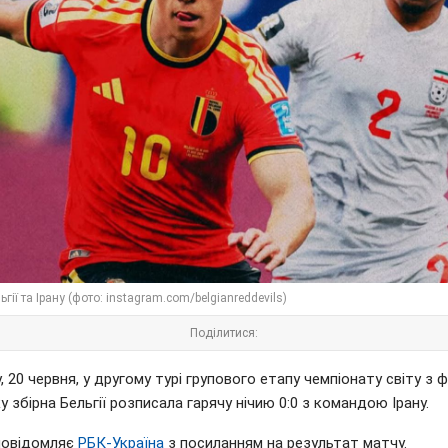
ьгії та Ірану (фото: instagram.com/belgianreddevils)
Поділитися:
, 20 червня, у другому турі групового етапу чемпіонату світу з 
у збірна Бельгії розписала гарячу нічию 0:0 з командою Ірану.
повідомляє
РБК-Україна
з посиланням на результат матчу.