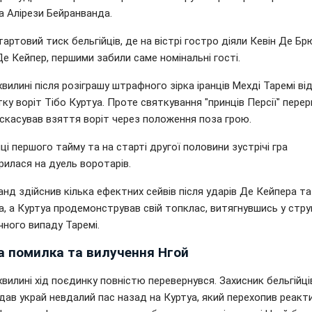
а Алірези Бейранванда.
артовий тиск бельгійців, де на вістрі гостро діяли Кевін Де Бр
е Кейпер, першими забили саме номінальні гості.
хвилині після розіграшу штрафного зірка іранців Мехді Таремі ві
ітку воріт Тібо Куртуа. Проте святкування "принців Персії" пере
 скасував взяття воріт через положення поза грою.
ці першого тайму та на старті другої половини зустрічі гра
рилася на дуель воротарів.
нд здійснив кілька ефектних сейвів після ударів Де Кейпера та
, а Куртуа продемонстрував свій топклас, витягнувшись у стру
чного випаду Таремі.
а помилка та вилучення Нгой
хвилині хід поєдинку повністю перевернувся. Захисник бельгійц
дав украй невдалий пас назад на Куртуа, який перехопив реакт