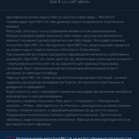
2026 © LLC «UBT MEDIA»
Ідентифікатор онлайн-медіа в Реєстрі суб’єктів у сфері медіа — R40-05347
Онлайн-медіа «Sport RBC.UA» має двомовну версію (українською та російською
мовами).
Фотографії, ілюстрації та інші зображення належать їхнім правовласникам.
Використання фотографій, позначених Getty Images, допускається виключно за
наявності письмового дозволу фотоагентства Getty Images. Фотографії, позначені
логотипом «Sport RBC.UA» або підписані «Sport RBC.UA», можуть використовуватися
на умовах ліцензії Creative Commons Attribution 4.0 International.
При повному або частковому відтворенні інформаційних матеріалів, опублікованих
на вебсайті «Sport RBC.UA» (www.sport.rbc.ua), обов'язковим є розміщення активного
гіперпосилання на www.sport.rbc.ua, відкритого для індексації пошуковими
системами. Таке гіперпосилання має бути розміщене безпосередньо в тексті
матеріалу не нижче другого абзацу.
Редакція «Sport RBC.UA» може не поділяти точку зору авторів публікацій. Оціночні
судження, відповідно до законодавства України, не підлягають спростуванню та
доведенню їх правдивості.
За достовірність, зміст і відповідність вимогам законодавства рекламних матеріалів
відповідальність несе рекламодавець.
Матеріали, позначені плашками «Прес-реліз», «Спецпроєкт», «Партнерський
матеріал», «Promo», «Благодійність» та «Резонанс», розміщуються на правах реклами.
Рубрика «Новини компанії» є інформаційним форматом, що містить новини,
повідомлення та оголошення, пов'язані з діяльністю компаній, і ґрунтується на
інформації, наданій відповідними компаніями. Редакція не несе відповідальності за
достовірність такої інформації.
Матеріали онлайн-медіа Sport RBC.UA, що містять інформацію про азартні ігри,