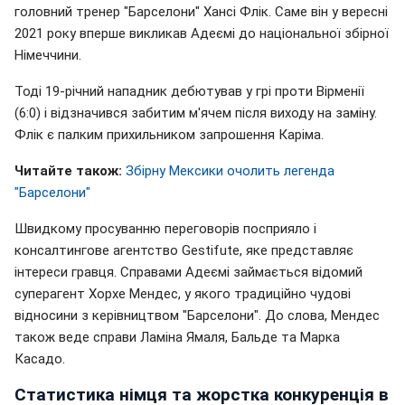
головний тренер "Барселони" Хансі Флік. Саме він у вересні
2021 року вперше викликав Адеємі до національної збірної
Німеччини.
Тоді 19-річний нападник дебютував у грі проти Вірменії
(6:0) і відзначився забитим м'ячем після виходу на заміну.
Флік є палким прихильником запрошення Каріма.
Читайте також:
Збірну Мексики очолить легенда
"Барселони"
Швидкому просуванню переговорів посприяло і
консалтингове агентство Gestifute, яке представляє
інтереси гравця. Справами Адеємі займається відомий
суперагент Хорхе Мендес, у якого традиційно чудові
відносини з керівництвом "Барселони". До слова, Мендес
також веде справи Ламіна Ямаля, Бальде та Марка
Касадо.
Статистика німця та жорстка конкуренція в