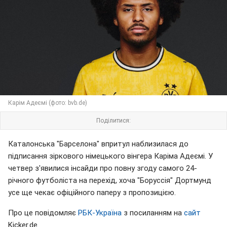
Карім Адеємі (фото: bvb.de)
Поділитися:
Каталонська "Барселона" впритул наблизилася до
підписання зіркового німецького вінгера Каріма Адеємі. У
четвер з'явилися інсайди про повну згоду самого 24-
річного футболіста на перехід, хоча "Боруссія" Дортмунд
усе ще чекає офіційного паперу з пропозицією.
Про це повідомляє
РБК-Україна
з посиланням на
сайт
Kicker.de.