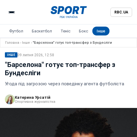
RBC.UA
Футбол
Баскетбол
Теніс
Бокс
Інше
Головна
›
Інше
›
"Барселона" готує топ-трансфер з Бундесліги
09 липня 2026, 12:58
ІНШЕ
"Барселона" готує топ-трансфер з
Бундесліги
Угода під загрозою через поведінку агента футболіста
Катерина Урсатій
Спортивна журналістка