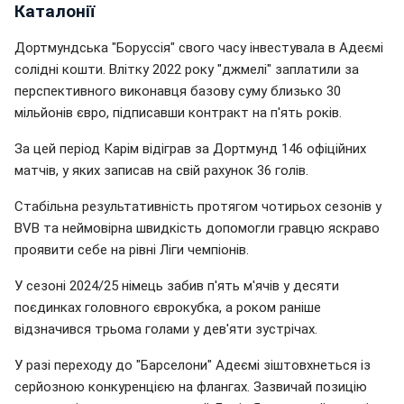
Каталонії
Дортмундська "Боруссія" свого часу інвестувала в Адеємі
солідні кошти. Влітку 2022 року "джмелі" заплатили за
перспективного виконавця базову суму близько 30
мільйонів євро, підписавши контракт на п'ять років.
За цей період Карім відіграв за Дортмунд 146 офіційних
матчів, у яких записав на свій рахунок 36 голів.
Стабільна результативність протягом чотирьох сезонів у
BVB та неймовірна швидкість допомогли гравцю яскраво
проявити себе на рівні Ліги чемпіонів.
У сезоні 2024/25 німець забив п'ять м'ячів у десяти
поєдинках головного єврокубка, а роком раніше
відзначився трьома голами у дев'яти зустрічах.
У разі переходу до "Барселони" Адеємі зіштовхнеться із
серйозною конкуренцією на флангах. Зазвичай позицію