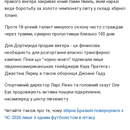
правого вінгера закриває юний Ламін Ямаль, який наразі
веде боротьбу за золото чемпіонату світу у складі збірної
Іспанії.
Проте 18-річний талант минулого сезону часто страждав
через травми, сумарно пропустивши близько 100 днів.
Для Дортмунда продаж вінгера - це фінансова
необхідність для розгортання власної трансферної
кампанії. Поки що "чорно-жовті" підписали лише
південноамериканських тінейджерів Кауа Пратеса і
Джастіна Лерму, а також оборонця Джоане Гаду.
Спортивний директор Ларс Рікен та головний скаут Оле
Бук продовжують активні пошуки підкріплення,
насамперед у центр півзахисту.
Читайте також про те, чому
збірна Бразилії повернулася з
ЧС-2026 лише з одним футболістом в літаку
.