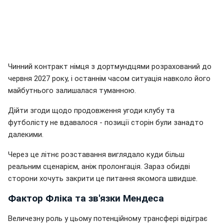
Чинний контракт німця з дортмундцями розрахований до
червня 2027 року, і останнім часом ситуація навколо його
майбутнього залишалася туманною.
Дійти згоди щодо продовження угоди клубу та
футболісту не вдавалося - позиції сторін були занадто
далекими.
Через це літнє розставання виглядало куди більш
реальним сценарієм, аніж пролонгація. Зараз обидві
сторони хочуть закрити це питання якомога швидше.
Фактор Фліка та зв'язки Мендеса
Величезну роль у цьому потенційному трансфері відіграє