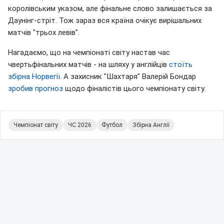
королівським указом, але фінальне слово залишається за
Даунінг-стріт. Тож зараз вся країна очікує вирішальних
матчів "трьох левів".
Нагадаємо, що на чемпіонаті світу настав час
чвертьфінальних матчів - на шляху у англійців
стоїть
збірна Норвегії
. А захисник "Шахтаря" Валерій Бондар
зробив прогноз
щодо фіналістів цього чемпіонату світу.
Чемпіонат світу
ЧС 2026
Футбол
Збірна Англії