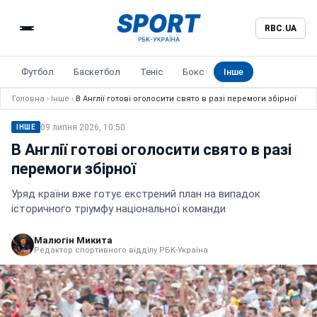
RBC.UA
Футбол
Баскетбол
Теніс
Бокс
Інше
Головна
›
Інше
›
В Англії готові оголосити свято в разі перемоги збірної
09 липня 2026, 10:50
ІНШЕ
В Англії готові оголосити свято в разі
перемоги збірної
Уряд країни вже готує екстрений план на випадок
історичного тріумфу національної команди
Малюгін Микита
Редактор спортивного відділу РБК-Україна