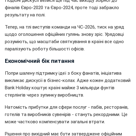
Подібні дискусії велися ще під час виходу збірної до
фіналів Євро-2020 та Євро-2024, проте тоді забракло
результату на полі.
Тепер, на тлі виступів команди на ЧС-2026, тиск на уряд
щодо оголошення офіційних гулянь знову зріс. Урядовці
розуміють, що масштаби святкування в країні все одно
паралізують роботу більшості офісів.
Економічний бік питання
Попри шалену підтримку ідеї з боку фанатів, ініціатива
викликає дискусії в бізнес-колах. Адже кожен додатковий
Bank Holiday коштує країні майже 3 мільярди фунтів
стерлінгів через зупинку виробництв.
Натомість прибутки для сфери послуг - пабів, ресторанів,
готелів та виробників сувенірів - стануть рекордними. Це
може частково компенсувати загальні втрати.
Рішення про вихідний має бути затверджене офіційним