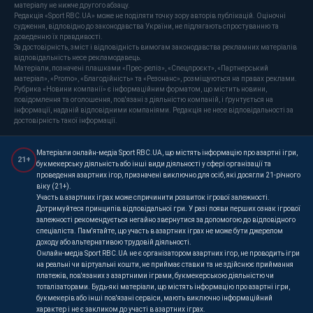
матеріалу не нижче другого абзацу.
Редакція «Sport RBC.UA» може не поділяти точку зору авторів публікацій. Оціночні
судження, відповідно до законодавства України, не підлягають спростуванню та
доведенню їх правдивості.
За достовірність, зміст і відповідність вимогам законодавства рекламних матеріалів
відповідальність несе рекламодавець.
Матеріали, позначені плашками «Прес-реліз», «Спецпроєкт», «Партнерський
матеріал», «Promo», «Благодійність» та «Резонанс», розміщуються на правах реклами.
Рубрика «Новини компанії» є інформаційним форматом, що містить новини,
повідомлення та оголошення, пов'язані з діяльністю компаній, і ґрунтується на
інформації, наданій відповідними компаніями. Редакція не несе відповідальності за
достовірність такої інформації.
Матеріали онлайн-медіа Sport RBC.UA, що містять інформацію про азартні ігри,
21+
букмекерську діяльність або інші види діяльності у сфері організації та
проведення азартних ігор, призначені виключно для осіб, які досягли 21-річного
віку (21+).
Участь в азартних іграх може спричинити розвиток ігрової залежності.
Дотримуйтеся принципів відповідальної гри. У разі появи перших ознак ігрової
залежності рекомендується негайно звернутися за допомогою до відповідного
спеціаліста. Пам'ятайте, що участь в азартних іграх не може бути джерелом
доходу або альтернативою трудовій діяльності.
Онлайн-медіа Sport RBC.UA не є організатором азартних ігор, не проводить ігри
на реальні чи віртуальні кошти, не приймає ставки та не здійснює приймання
платежів, пов'язаних з азартними іграми, букмекерською діяльністю чи
тоталізаторами. Будь-які матеріали, що містять інформацію про азартні ігри,
букмекерів або інші пов'язані сервіси, мають виключно інформаційний
характер і не є закликом до участі в азартних іграх.