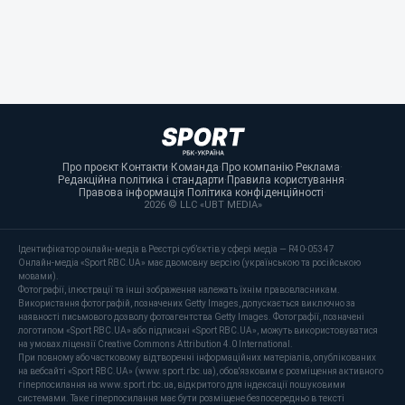
Про проєкт
·
Контакти
·
Команда
·
Про компанію
·
Реклама
·
Редакційна політика і стандарти
·
Правила користування
·
Правова інформація
·
Політика конфіденційності
·
2026 © LLC «UBT MEDIA»
Ідентифікатор онлайн-медіа в Реєстрі суб’єктів у сфері медіа — R40-05347
Онлайн-медіа «Sport RBC.UA» має двомовну версію (українською та російською
мовами).
Фотографії, ілюстрації та інші зображення належать їхнім правовласникам.
Використання фотографій, позначених Getty Images, допускається виключно за
наявності письмового дозволу фотоагентства Getty Images. Фотографії, позначені
логотипом «Sport RBC.UA» або підписані «Sport RBC.UA», можуть використовуватися
на умовах ліцензії Creative Commons Attribution 4.0 International.
При повному або частковому відтворенні інформаційних матеріалів, опублікованих
на вебсайті «Sport RBC.UA» (www.sport.rbc.ua), обов'язковим є розміщення активного
гіперпосилання на www.sport.rbc.ua, відкритого для індексації пошуковими
системами. Таке гіперпосилання має бути розміщене безпосередньо в тексті