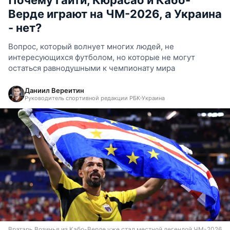
Почему Гаити, Кюрасао и Кабо-
Верде играют на ЧМ-2026, а Украина
- нет?
Вопрос, который волнует многих людей, не
интересующихся футболом, но которые не могут
остаться равнодушными к чемпионату мира
Даниил Вереитин
Руководитель спортивной редакции РБК-Украина
Вратарь Возинья из Кабо-Верде уже стал местной легендой ЧМ-2026