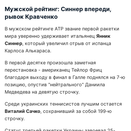
Мужской рейтинг: Синнер впереди,
рывок Кравченко
В мужском рейтинге ATP звание первой ракетки
мира уверенно удерживает итальянец
Янник
Синнер
, который увеличил отрыв от испанца
Карлоса Алькараса.
В первой десятке произошла заметная
перестановка - американец Тейлор Фриц
благодаря выходу в финал в Галле поднялся на 7-ю
позицию, опустив "нейтрального" Даниила
Медведева на девятую строчку.
Среди украинских теннисистов лучшим остается
Виталий Сачко
, сохранивший за собой 199-ю
строчку.
Статус третьей ракетки Украины завоевал 25-