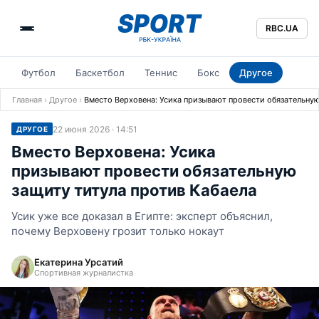
RBC.UA
Футбол
Баскетбол
Теннис
Бокс
Другое
Главная
›
Другое
›
Вместо Верховена: Усика призывают провести обязательную
22 июня 2026 · 14:51
ДРУГОЕ
Вместо Верховена: Усика
призывают провести обязательную
защиту титула против Кабаела
Усик уже все доказал в Египте: эксперт объяснил,
почему Верховену грозит только нокаут
Екатерина Урсатий
Спортивная журналистка