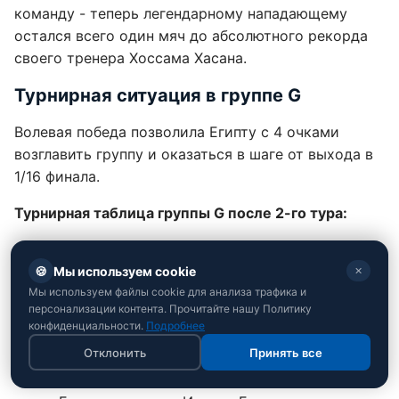
команду - теперь легендарному нападающему
остался всего один мяч до абсолютного рекорда
своего тренера Хоссама Хасана.
Турнирная ситуация в группе G
Волевая победа позволила Египту с 4 очками
возглавить группу и оказаться в шаге от выхода в
1/16 финала.
Турнирная таблица группы G после 2-го тура:
Египет
- 4 очка (разница мячей 4:2)
🍪
Мы используем cookie
✕
Иран
- 2 очка (2:2)
Мы используем файлы cookie для анализа трафика и
персонализации контента. Прочитайте нашу Политику
Бельгия
- 2 очка (1:1)
конфиденциальности.
Подробнее
Новая Зеландия
- 1 очко (3:5)
Отклонить
Принять все
Судьба путевок в плей-офф решится в субботу, 27