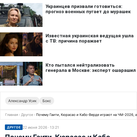
Александр Усик
Бокс
Главная
›
Другое
›
Почему Гаити, Кюрасао и Кабо-Верде играют на ЧМ-2026, а
22 июня 2026 · 13:21
ДРУГОЕ