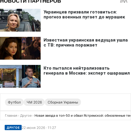
Футбол
ЧМ 2026
Сборная Украины
Главная
›
Другое
›
Новая звезда в топ-50 и обвал Ястремской: обновленные те
22 июня 2026 · 11:27
ДРУГОЕ