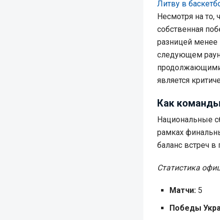
Литву в баскетб
Несмотря на то,
собственная поб
разницей менее 1
следующем раунд
продолжающими 
является критич
Как команды
Национальные сб
рамках финальны
баланс встреч в 
Статистика офи
Матчи:
5
Победы Укра