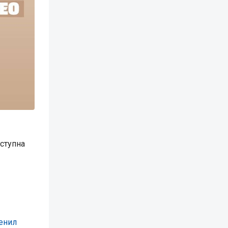
ступна
енил