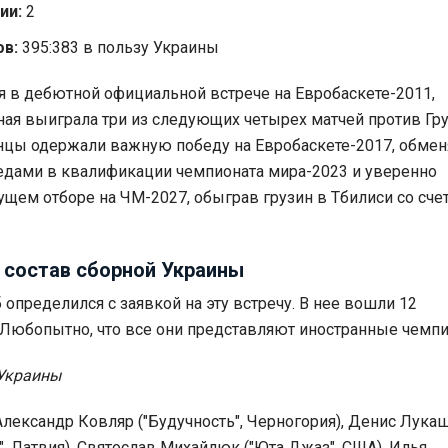
ии:
2
ов:
395:383 в пользу Украины
 в дебютной официальной встрече на Евробаскете-2011,
ная выиграла три из следующих четырех матчей против Гру
инцы одержали важную победу на Евробаскете-2017, обме
дами в квалификации чемпионата мира-2023 и уверенно
кущем отборе на ЧМ-2027, обыграв грузин в Тбилиси со сче
: состав сборной Украины
 определился с заявкой на эту встречу. В нее вошли 12
 Любопытно, что все они представляют иностранные чемпи
 Украины
лександр Ковляр ("Будучность", Черногория), Денис Лука
", Латвия), Святослав Михайлюк ("Юта Джаз", США), Илья