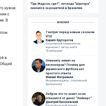
"Где Жадсон, где?": легенда "Шахтера"
ого нужна
оказался за решеткой в Бразилии
нии с
ие. В
МНЕНИЯ
нтом
7 интриг перед новым сезоном
УПЛ
Кирилл Круторогов
Спортивный комментатор,
журналист, автор книги
"Бомбардир"
ей в
Отменить лимит на
 Общий
легионеров? Почему для
украинского футбола нет
простого ответа
Михаил Метревели
Медиаменеджер, спортивный
функционер
Леброн что-то знает, если
отказался от денег "Лейкерс"
Дмитрий Базелевский
Баскетбольный тренер,