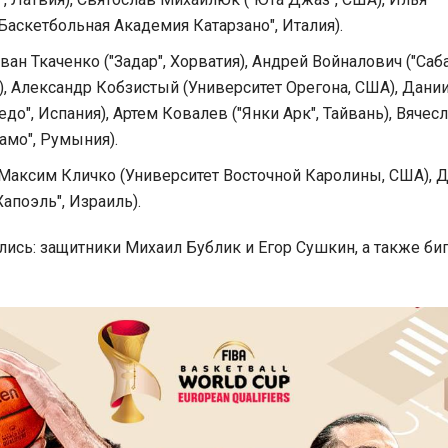
Баскетбольная Академия Катарзано", Италия).
ан Ткаченко ("Задар", Хорватия), Андрей Войналович ("Саба
, Александр Кобзистый (Университет Орегона, США), Дани
до", Испания), Артем Ковалев ("Янки Арк", Тайвань), Вячес
амо", Румыния).
Максим Кличко (Университет Восточной Каролины, США), 
апоэль", Израиль).
ались: защитники Михаил Бублик и Егор Сушкин, а также би