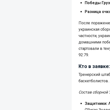
Победы Груз
Разница очк
После поражения
украинская сбор
частности, укра
домашними побе
стартовали в те
92:79.
Кто в заявке
Тренерский штаб
баскетболистов.
Состав сборной
Защитники:
А
("Ригас Зелли