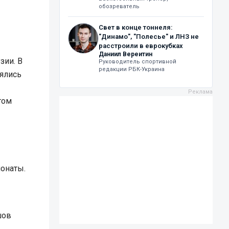
обозреватель
Свет в конце тоннеля:
"Динамо", "Полесье" и ЛНЗ не
расстроили в еврокубках
Даниил Вереитин
зии. В
Руководитель спортивной
редакции РБК-Украина
нялись
том
онаты.
шов