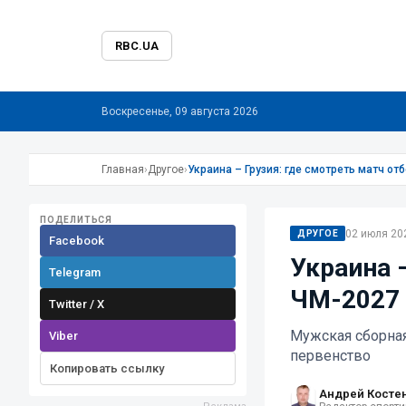
RBC.UA
Воскресенье, 09 августа 2026
Главная
›
Другое
›
Украина – Грузия: где смотреть матч от
ПОДЕЛИТЬСЯ
02 июля 202
ДРУГОЕ
Facebook
Украина –
Telegram
ЧМ-2027 
Twitter / X
Мужская сборная
Viber
первенство
Копировать ссылку
Андрей Косте