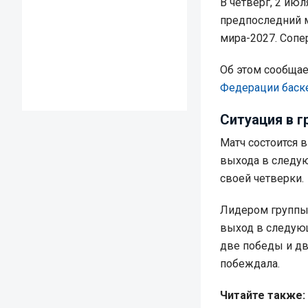
В четверг, 2 ию
предпоследний м
мира-2027. Сопе
Об этом сообща
Федерации баск
Ситуация в г
Матч состоится в
выхода в следую
своей четверки.
Лидером группы 
выход в следующи
две победы и два
побеждала.
Читайте также: