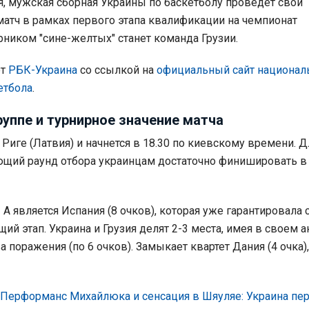
ля, мужская сборная Украины по баскетболу проведет свой
атч в рамках первого этапа квалификации на чемпионат
рником "сине-желтых" станет команда Грузии.
ет
РБК-Украина
со ссылкой на
официальный сайт национал
етбола
.
руппе и турнирное значение матча
 Риге (Латвия) и начнется в 18.30 по киевскому времени. Д
щий раунд отбора украинцам достаточно финишировать в 
А является Испания (8 очков), которая уже гарантировала 
й этап. Украина и Грузия делят 2-3 места, имея в своем а
 поражения (по 6 очков). Замыкает квартет Дания (4 очка),
Перформанс Михайлюка и сенсация в Шяуляе: Украина пе