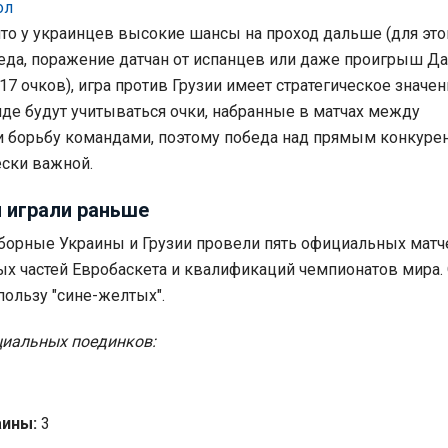
ол
 что у украинцев высокие шансы на проход дальше (для эт
еда, поражение датчан от испанцев или даже проигрыш Да
7 очков), игра против Грузии имеет стратегическое значен
е будут учитываться очки, набранные в матчах между
борьбу командами, поэтому победа над прямым конкуре
ески важной.
 играли раньше
орные Украины и Грузии провели пять официальных матч
х частей Евробаскета и квалификаций чемпионатов мира.
пользу "сине-желтых".
циальных поединков:
ины:
3