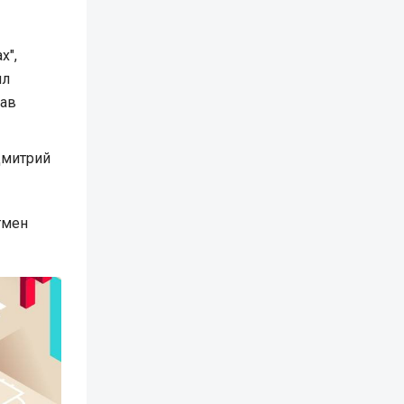
х",
ил
лав
Дмитрий
гмен