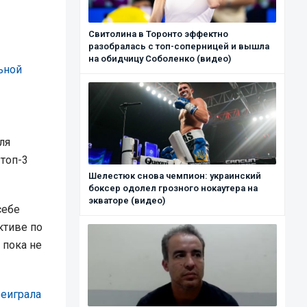
Свитолина в Торонто эффектно
разобралась с топ-соперницей и вышла
на обидчицу Соболенко (видео)
ьной
ля
топ-3
Шелестюк снова чемпион: украинский
боксер одолел грозного нокаутера на
экваторе (видео)
себе
ктиве по
 пока не
реиграла