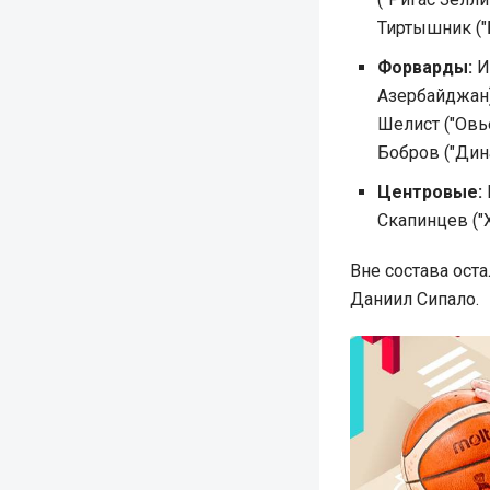
Тиртышник ("
Форварды:
Ив
Азербайджан)
Шелист ("Овье
Бобров ("Дин
Центровые:
Скапинцев ("Х
Вне состава ост
Даниил Сипало.